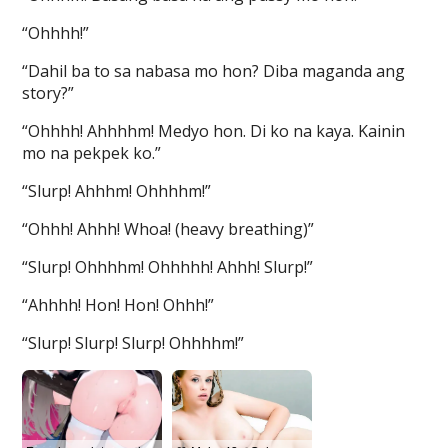
“Ohhhh!”
“Dahil ba to sa nabasa mo hon? Diba maganda ang
story?”
“Ohhhh! Ahhhhm! Medyo hon. Di ko na kaya. Kainin
mo na pekpek ko.”
“Slurp! Ahhhm! Ohhhhm!”
“Ohhh! Ahhh! Whoa! (heavy breathing)”
“Slurp! Ohhhhm! Ohhhhh! Ahhh! Slurp!”
“Ahhhh! Hon! Hon! Ohhh!”
“Slurp! Slurp! Slurp! Ohhhhm!”