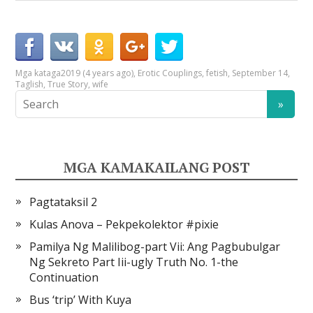
Mga kataga
2019 (4 years ago)
,
Erotic Couplings
,
fetish
,
September 14
,
Taglish
,
True Story
,
wife
MGA KAMAKAILANG POST
Pagtataksil 2
Kulas Anova – Pekpekolektor #pixie
Pamilya Ng Malilibog-part Vii: Ang Pagbubulgar
Ng Sekreto Part Iii-ugly Truth No. 1-the
Continuation
Bus ‘trip’ With Kuya