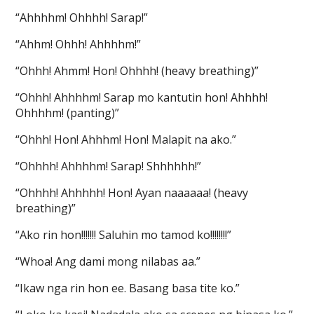
“Ahhhhm! Ohhhh! Sarap!”
“Ahhm! Ohhh! Ahhhhm!”
“Ohhh! Ahmm! Hon! Ohhhh! (heavy breathing)”
“Ohhh! Ahhhhm! Sarap mo kantutin hon! Ahhhh!
Ohhhhm! (panting)”
“Ohhh! Hon! Ahhhm! Hon! Malapit na ako.”
“Ohhhh! Ahhhhm! Sarap! Shhhhhh!”
“Ohhhh! Ahhhhh! Hon! Ayan naaaaaa! (heavy
breathing)”
“Ako rin hon!!!!!!! Saluhin mo tamod ko!!!!!!!!”
“Whoa! Ang dami mong nilabas aa.”
“Ikaw nga rin hon ee. Basang basa tite ko.”