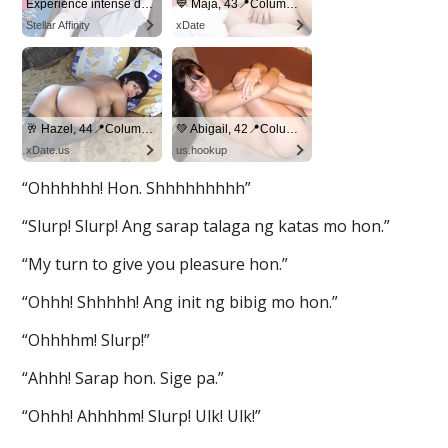
“Ohhhhhh! Hon. Shhhhhhhhh”
“Slurp! Slurp! Ang sarap talaga ng katas mo hon.”
“My turn to give you pleasure hon.”
“Ohhh! Shhhhh! Ang init ng bibig mo hon.”
“Ohhhhm! Slurp!”
“Ahhh! Sarap hon. Sige pa.”
“Ohhh! Ahhhhm! Slurp! Ulk! Ulk!”