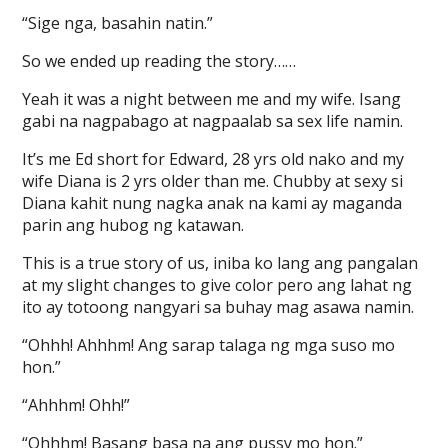
“Sige nga, basahin natin.”
So we ended up reading the story……
Yeah it was a night between me and my wife. Isang
gabi na nagpabago at nagpaalab sa sex life namin.
It’s me Ed short for Edward, 28 yrs old nako and my
wife Diana is 2 yrs older than me. Chubby at sexy si
Diana kahit nung nagka anak na kami ay maganda
parin ang hubog ng katawan.
This is a true story of us, iniba ko lang ang pangalan
at my slight changes to give color pero ang lahat ng
ito ay totoong nangyari sa buhay mag asawa namin.
“Ohhh! Ahhhm! Ang sarap talaga ng mga suso mo
hon.”
“Ahhhm! Ohh!”
“Ohhhm! Basang basa na ang pussy mo hon.”