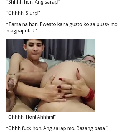
“Shhhh hon. Ang sarap!”
“Ohhhh! Slurp!”
“Tama na hon. Pwesto kana gusto ko sa pussy mo
magpaputok.”
“Ohhhh! Hon! Ahhhm!”
“Ohhh fuck hon. Ang sarap mo. Basang basa.”