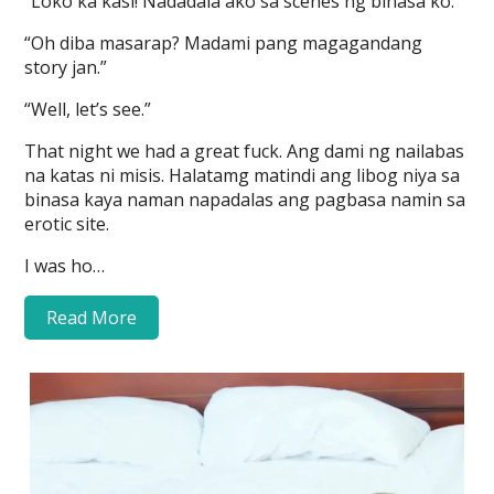
“Loko ka kasi! Nadadala ako sa scenes ng binasa ko.”
“Oh diba masarap? Madami pang magagandang
story jan.”
“Well, let’s see.”
That night we had a great fuck. Ang dami ng nailabas
na katas ni misis. Halatamg matindi ang libog niya sa
binasa kaya naman napadalas ang pagbasa namin sa
erotic site.
I was ho…
Read More