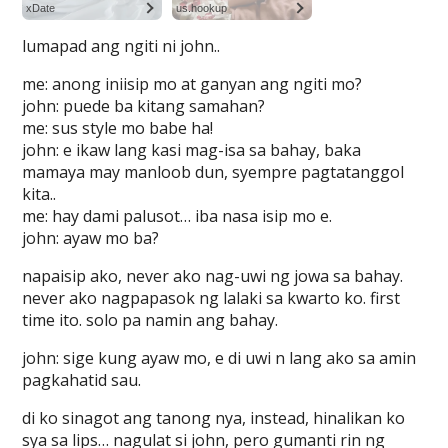
lumapad ang ngiti ni john..
me: anong iniisip mo at ganyan ang ngiti mo?
john: puede ba kitang samahan?
me: sus style mo babe ha!
john: e ikaw lang kasi mag-isa sa bahay, baka
mamaya may manloob dun, syempre pagtatanggol
kita..
me: hay dami palusot… iba nasa isip mo e.
john: ayaw mo ba?
napaisip ako, never ako nag-uwi ng jowa sa bahay.
never ako nagpapasok ng lalaki sa kwarto ko. first
time ito. solo pa namin ang bahay.
john: sige kung ayaw mo, e di uwi n lang ako sa amin
pagkahatid sau.
di ko sinagot ang tanong nya, instead, hinalikan ko
sya sa lips… nagulat si john, pero gumanti rin ng