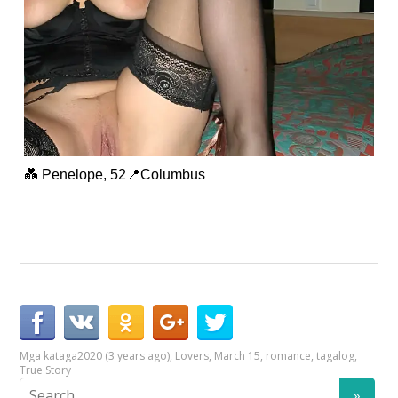
💑 Penelope, 52📍Columbus
Mga kataga
2020 (3 years ago)
,
Lovers
,
March 15
,
romance
,
tagalog
,
True Story