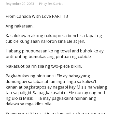
Setyembre 22, 2023
Pinay Sex Stories
From Canada With Love PART 13
Ang nakaraan…
Kasalukuyan akong nakaupo sa bench sa tapat ng
cubicle kung saan naroron sina Ele at Jen.
Habang pinupunasan ko ng towel and buhok ko ay
unti-unting bumukas ang pintuan ng cubicle.
Nakasuot pa rin sila ng two-piece bikini.
Pagkabukas ng pintuan si Ele ay bahagyang
dumungaw sa labas at luminga-linga sa kaliwa’t
kanan at pagkatapos ay nagsabi kay Misis na walang
tao sa paligid. Sa pagkakasabi ni Ele nun ay nag nod
ng ulo si Misis. Tila may pagkakaintindihan ang
dalawa sa mga kilos nila.
Sumenyas si Ele sa akin na lumapit sa kinaroroonan