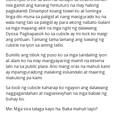
nila gamit ang kanang hintuturo na may halong
pagkalandi. Dinampot koang towel ko at luminga
linga din muna sa paligid at nang masigurado ko na
wala nang tao sa paligid ay para akong nabato-balani
sa mga mapang-akit na mga ngiti ng dalawang
Dyosa. Pagkapasok ko sa cubicle ay ini-lock ko maigi
ang pintuan. Tamang tama lamang ang luwang ng
cubicle na iyon sa aming tatlo.
Bumilis ang tibok ng puso ko sa mga sandaling iyon
at alam ko na may mangyayaring mainit na eksena
lalo na sa public place. Ano mang oras na mahuli kami
ay mpaniguradong malaking eskandalo at maaring
makulong pa kami.
Sa loob ng cubicle kaharap ko ngayon ang dalawang
naggagandahan at nagsesexyhan na mga babae ng
buhay ko.
Me: Mga sira talaga kayo ha. Baka mahuli tayo?