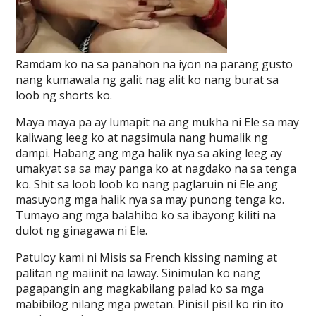
Ramdam ko na sa panahon na iyon na parang gusto
nang kumawala ng galit nag alit ko nang burat sa
loob ng shorts ko.
Maya maya pa ay lumapit na ang mukha ni Ele sa may
kaliwang leeg ko at nagsimula nang humalik ng
dampi. Habang ang mga halik nya sa aking leeg ay
umakyat sa sa may panga ko at nagdako na sa tenga
ko. Shit sa loob loob ko nang paglaruin ni Ele ang
masuyong mga halik nya sa may punong tenga ko.
Tumayo ang mga balahibo ko sa ibayong kiliti na
dulot ng ginagawa ni Ele.
Patuloy kami ni Misis sa French kissing naming at
palitan ng maiinit na laway. Sinimulan ko nang
pagapangin ang magkabilang palad ko sa mga
mabibilog nilang mga pwetan. Pinisil pisil ko rin ito