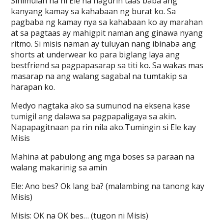
Sinimulan na ni Ele na hagurin taas baba ang
kanyang kamay sa kahabaan ng burat ko. Sa
pagbaba ng kamay nya sa kahabaan ko ay marahan
at sa pagtaas ay mahigpit naman ang ginawa nyang
ritmo. Si misis naman ay tuluyan nang ibinaba ang
shorts at underwear ko para biglang laya ang
bestfriend sa pagpapasarap sa titi ko. Sa wakas mas
masarap na ang walang sagabal na tumtakip sa
harapan ko.
Medyo nagtaka ako sa sumunod na eksena kase
tumigil ang dalawa sa pagpapaligaya sa akin.
Napapagitnaan pa rin nila ako.Tumingin si Ele kay
Misis
Mahina at pabulong ang mga boses sa paraan na
walang makarinig sa amin
Ele: Ano bes? Ok lang ba? (malambing na tanong kay
Misis)
Misis: OK na OK bes… (tugon ni Misis)