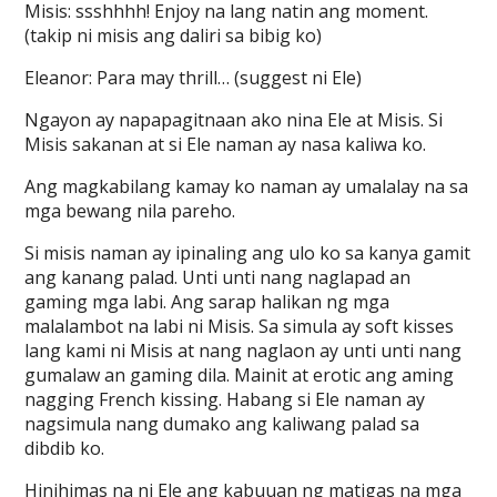
Misis: ssshhhh! Enjoy na lang natin ang moment.
(takip ni misis ang daliri sa bibig ko)
Eleanor: Para may thrill… (suggest ni Ele)
Ngayon ay napapagitnaan ako nina Ele at Misis. Si
Misis sakanan at si Ele naman ay nasa kaliwa ko.
Ang magkabilang kamay ko naman ay umalalay na sa
mga bewang nila pareho.
Si misis naman ay ipinaling ang ulo ko sa kanya gamit
ang kanang palad. Unti unti nang naglapad an
gaming mga labi. Ang sarap halikan ng mga
malalambot na labi ni Misis. Sa simula ay soft kisses
lang kami ni Misis at nang naglaon ay unti unti nang
gumalaw an gaming dila. Mainit at erotic ang aming
nagging French kissing. Habang si Ele naman ay
nagsimula nang dumako ang kaliwang palad sa
dibdib ko.
Hinihimas na ni Ele ang kabuuan ng matigas na mga