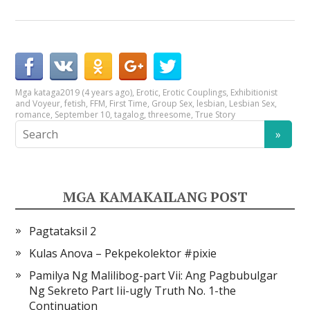
Mga kataga
2019 (4 years ago)
,
Erotic
,
Erotic Couplings
,
Exhibitionist
and Voyeur
,
fetish
,
FFM
,
First Time
,
Group Sex
,
lesbian
,
Lesbian Sex
,
romance
,
September 10
,
tagalog
,
threesome
,
True Story
MGA KAMAKAILANG POST
Pagtataksil 2
Kulas Anova – Pekpekolektor #pixie
Pamilya Ng Malilibog-part Vii: Ang Pagbubulgar
Ng Sekreto Part Iii-ugly Truth No. 1-the
Continuation