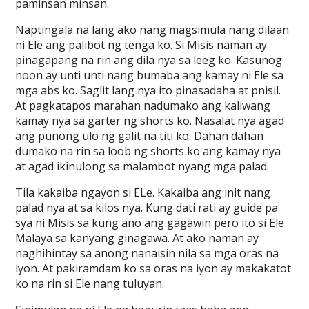
paminsan minsan.
Naptingala na lang ako nang magsimula nang dilaan
ni Ele ang palibot ng tenga ko. Si Misis naman ay
pinagapang na rin ang dila nya sa leeg ko. Kasunog
noon ay unti unti nang bumaba ang kamay ni Ele sa
mga abs ko. Saglit lang nya ito pinasadaha at pnisil.
At pagkatapos marahan nadumako ang kaliwang
kamay nya sa garter ng shorts ko. Nasalat nya agad
ang punong ulo ng galit na titi ko. Dahan dahan
dumako na rin sa loob ng shorts ko ang kamay nya
at agad ikinulong sa malambot nyang mga palad.
Tila kakaiba ngayon si ELe. Kakaiba ang init nang
palad nya at sa kilos nya. Kung dati rati ay guide pa
sya ni Misis sa kung ano ang gagawin pero ito si Ele
Malaya sa kanyang ginagawa. At ako naman ay
naghihintay sa anong nanaisin nila sa mga oras na
iyon. At pakiramdam ko sa oras na iyon ay makakatot
ko na rin si Ele nang tuluyan.