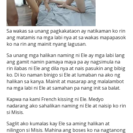
Sa wakas sa unang pagkakataon ay natikaman ko rin
ang matamis na mga labi nya at sa wakas mapapasok
ko na rin ang mainit nyang lagusan.
Sa unang mga halikan naming ni Ele ay mga labi lang
ang gamit namin pamaya maya pa ay nagsimula na
rin ilabas ni Ele ang dila nya at nais pasukin ang bibig
ko. Di ko naman binigo si Ele at lumaban na ako ng
halikan sa kanya. Mainit at masarap ang malalambot
na mga labi ni Ele at samahan pa nang init sa balat.
Kapwa na kami French kissing ni Ele. Medyo
nadarang ako sahalikan naming ni Ele at naisip ko rin
si Misis.
Saglit ako kumalas kay Ele sa aming halikan at
nilingon si Misis. Mahina ang boses ko na nagtanong