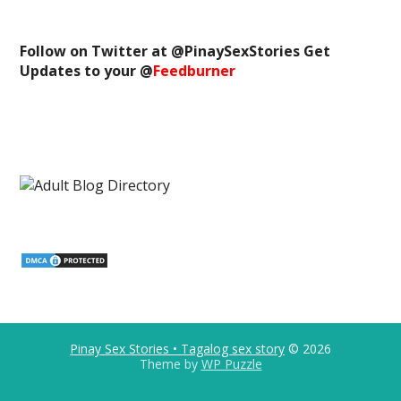
Follow on Twitter at @
PinaySexStories
Get
Updates to your @
Feedburner
Pinay Sex Stories • Tagalog sex story
© 2026
Theme by
WP Puzzle