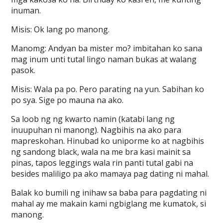
inuman.
Misis: Ok lang po manong.
Manomg: Andyan ba mister mo? imbitahan ko sana
mag inum unti tutal lingo naman bukas at walang
pasok.
Misis: Wala pa po. Pero parating na yun. Sabihan ko
po sya. Sige po mauna na ako.
Sa loob ng ng kwarto namin (katabi lang ng
inuupuhan ni manong). Nagbihis na ako para
mapreskohan. Hinubad ko uniporme ko at nagbihis
ng sandong black, wala na me bra kasi mainit sa
pinas, tapos leggings wala rin panti tutal gabi na
besides maliligo pa ako mamaya pag dating ni mahal.
Balak ko bumili ng inihaw sa baba para pagdating ni
mahal ay me makain kami ngbiglang me kumatok, si
manong.