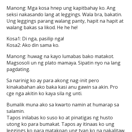
Manong: Mga kosa hnep ung kapitbahay ko. Ang
seksi nakasando lang at leggings. Wala bra, bakatin.
Ung leggings parang walang panty, hapit na hapit at
walang bakas sa likod. He he he!
Kosa1: Di nga, pasilip nga!
Kosa2: Ako din sama ko.
Manong: huwag na kayo lumabas bako matakot.
Magsosoli un ng plato mamaya. Sipatin nyo na lang
pagdating.
Sa narinig ko ay para akong nag-init pero
kinakabahan ako baka kasi anu gawin sa akin. Pro
cge nga akitin ko kaya sila ng unti.
Bumalik muna ako sa kwarto namin at humarap sa
salamin.
Tapos inilabas ko suso ko at pinatigas ng husto
utong ko para bumakat. Tapos ay itinaas ko ung
leggings ko para matakpan ung tyan ko na nakalitaw.