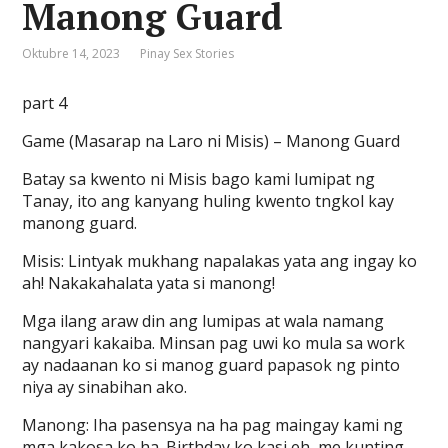
Manong Guard
Oktubre 14, 2023
Pinay Sex Stories
part 4
Game (Masarap na Laro ni Misis) – Manong Guard
Batay sa kwento ni Misis bago kami lumipat ng
Tanay, ito ang kanyang huling kwento tngkol kay
manong guard.
Misis: Lintyak mukhang napalakas yata ang ingay ko
ah! Nakakahalata yata si manong!
Mga ilang araw din ang lumipas at wala namang
nangyari kakaiba. Minsan pag uwi ko mula sa work
ay nadaanan ko si manog guard papasok ng pinto
niya ay sinabihan ako.
Manong: Iha pasensya na ha pag maingay kami ng
mga kakosa ko ha. Birthday ko kasi eh, me kunting