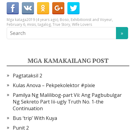
Mga kataga
2019 (4 years ago)
,
Boso
,
Exhibitionist and Voyeur
,
February 6
,
misis
,
tagalog
,
True Story
,
Wife Lovers
MGA KAMAKAILANG POST
Pagtataksil 2
Kulas Anova – Pekpekolektor #pixie
Pamilya Ng Malilibog-part Vii: Ang Pagbubulgar
Ng Sekreto Part Iii-ugly Truth No. 1-the
Continuation
Bus ‘trip’ With Kuya
Punit 2