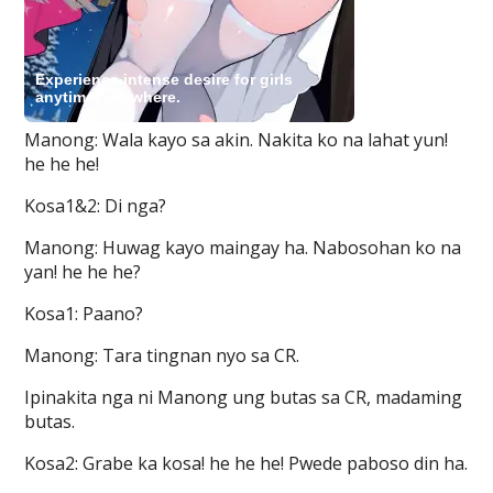
Manong: Wala kayo sa akin. Nakita ko na lahat yun!
he he he!
Kosa1&2: Di nga?
Manong: Huwag kayo maingay ha. Nabosohan ko na
yan! he he he?
Kosa1: Paano?
Manong: Tara tingnan nyo sa CR.
Ipinakita nga ni Manong ung butas sa CR, madaming
butas.
Kosa2: Grabe ka kosa! he he he! Pwede paboso din ha.