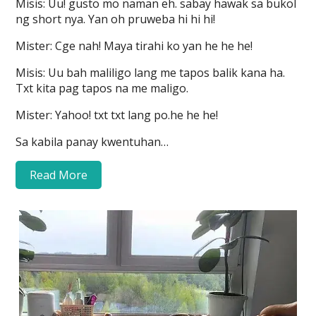
Misis: Uu! gusto mo naman eh. sabay hawak sa bukol
ng short nya. Yan oh pruweba hi hi hi!
Mister: Cge nah! Maya tirahi ko yan he he he!
Misis: Uu bah maliligo lang me tapos balik kana ha.
Txt kita pag tapos na me maligo.
Mister: Yahoo! txt txt lang po.he he he!
Sa kabila panay kwentuhan…
Read More