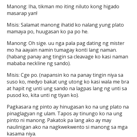
Manong: Iha, tikman mo iting niluto kong higado
masarap yan!
Misis: Salamat manong ihatid ko nalang yung plato
mamaya po, huugasan ko pa po he.
Manong: Oh sige. uu nga pala pag dating ng mister
mo ha aayain namin tumagay konti lang naman.
(habang panay ang tingin sa cleavage ko kasi naman
mababa neckline ng sando).
Misis: Cge po. (napansin ko na panay tingin niya sa
suso ko, medyo bakat ung utong ko kasi wala me bra
at hapit ng unti ung sando na lagpas lang ng unti sa
pusod ko, kita unti ng tiyan ko).
Pagkasara ng pinto ay hinugasan ko na ung plato na
pinaglagyan ng ulam. Tapos ay tinungo ko na ung
pinto ni manong. Pakatok pa lang ako ay may
naulinigan ako na nagkwekwento si manong sa mga
kasama niya.