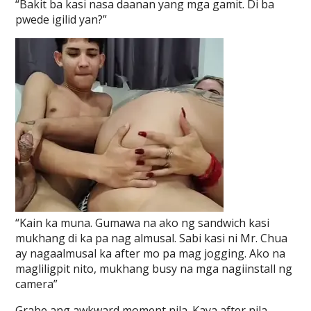
“Bakit ba kasi nasa daanan yang mga gamit. Di ba
pwede igilid yan?”
“Kain ka muna. Gumawa na ako ng sandwich kasi
mukhang di ka pa nag almusal. Sabi kasi ni Mr. Chua
ay nagaalmusal ka after mo pa mag jogging. Ako na
magliligpit nito, mukhang busy na mga nagiinstall ng
camera”
Grabe ang awkward moment nila. Kaya after nila