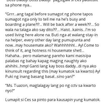
sa phone nya…
“Grrr…ang tagal before sumagot ng phone tapos
sumagot nga only to tell me na he’s busy and
boarding a plane?!?… Will be back after a week?!?… So
wala na talaga ako say dito?!?… Haist…kainis…I’m so
used living here alone na. Buti nga at walang stay-in
na helper, every other day lang pumupunta and
now…may housemate ako? Wahhhhhh!… Ay! Come to
think of it, ang hotness ni housemate shet!…
Hahaha… pero malamang pareho kami masisipa
palabas ng bahay kapag maging naughty ako
ahihihi…hmp! Ganti lang kay boss daddy…di nya ako
kinunsult regarding this (may kumatok sa kwarto) Ay!
Puki ng inang basang basa!…sino yan?”
“Ms. Tuazon, maglalagay lang po ng cctv sa kwarto
nyo?”
Lumapit si Ces sa pinto para kausapin yung kumatok.