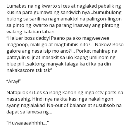
Lumabas na ng kwarto si ces at naglakad pabalik ng
kusina para gumawa ng sandwich nya…bumubulong
bulong sa sarili na nagmamaktol na palingon-lingon
sa pinto ng kwarto na parang inaaway ang pintong
walang kalaban laban
“Haluer boss daddy! Paano pa ako magweewee,
magpoop, maliligo at magbibihis nito?… Nakow! Boso
galore ang nasa isip mo ano?!… Porket mahirap na
patayuin si jr at masakit sa ulo kapag umiinom ng
blue pill…saktong manyak talaga ka di ka pa din
nakakascore tsk tsk”
“Aray!”
Natapilok si Ces sa isang kahon ng mga cctv parts na
nasa sahig. Hindi nya nakita kasi nga nakalingon
syang naglalakad. Na-out of balance at susubsob na
dapat sa lamesa ng…
“Huwaaaaahhhh….”