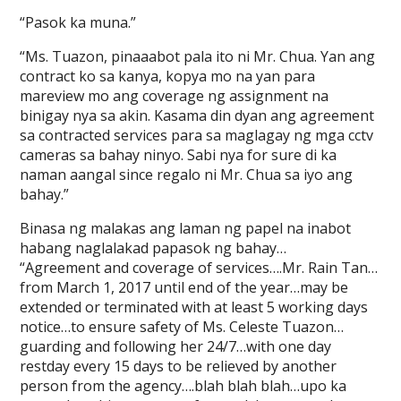
“Pasok ka muna.”
“Ms. Tuazon, pinaaabot pala ito ni Mr. Chua. Yan ang
contract ko sa kanya, kopya mo na yan para
mareview mo ang coverage ng assignment na
binigay nya sa akin. Kasama din dyan ang agreement
sa contracted services para sa maglagay ng mga cctv
cameras sa bahay ninyo. Sabi nya for sure di ka
naman aangal since regalo ni Mr. Chua sa iyo ang
bahay.”
Binasa ng malakas ang laman ng papel na inabot
habang naglalakad papasok ng bahay…
“Agreement and coverage of services….Mr. Rain Tan…
from March 1, 2017 until end of the year…may be
extended or terminated with at least 5 working days
notice…to ensure safety of Ms. Celeste Tuazon…
guarding and following her 24/7…with one day
restday every 15 days to be relieved by another
person from the agency….blah blah blah…upo ka