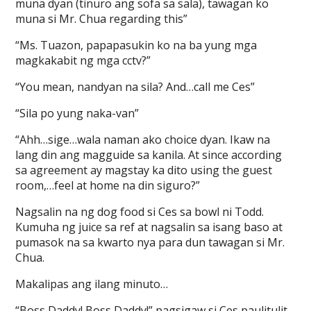
muna dyan (tinuro ang sofa sa sala), tawagan ko
muna si Mr. Chua regarding this”
“Ms. Tuazon, papapasukin ko na ba yung mga
magkakabit ng mga cctv?”
“You mean, nandyan na sila? And…call me Ces”
“Sila po yung naka-van”
“Ahh…sige…wala naman ako choice dyan. Ikaw na
lang din ang magguide sa kanila. At since according
sa agreement ay magstay ka dito using the guest
room,…feel at home na din siguro?”
Nagsalin na ng dog food si Ces sa bowl ni Todd.
Kumuha ng juice sa ref at nagsalin sa isang baso at
pumasok na sa kwarto nya para dun tawagan si Mr.
Chua.
Makalipas ang ilang minuto…
“Boss Daddy! Boss Daddy!” pagsigaw si Ces paulitulit