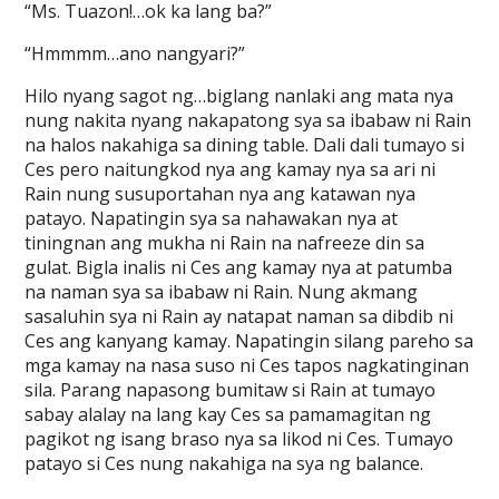
“Ms. Tuazon!…ok ka lang ba?”
“Hmmmm…ano nangyari?”
Hilo nyang sagot ng…biglang nanlaki ang mata nya
nung nakita nyang nakapatong sya sa ibabaw ni Rain
na halos nakahiga sa dining table. Dali dali tumayo si
Ces pero naitungkod nya ang kamay nya sa ari ni
Rain nung susuportahan nya ang katawan nya
patayo. Napatingin sya sa nahawakan nya at
tiningnan ang mukha ni Rain na nafreeze din sa
gulat. Bigla inalis ni Ces ang kamay nya at patumba
na naman sya sa ibabaw ni Rain. Nung akmang
sasaluhin sya ni Rain ay natapat naman sa dibdib ni
Ces ang kanyang kamay. Napatingin silang pareho sa
mga kamay na nasa suso ni Ces tapos nagkatinginan
sila. Parang napasong bumitaw si Rain at tumayo
sabay alalay na lang kay Ces sa pamamagitan ng
pagikot ng isang braso nya sa likod ni Ces. Tumayo
patayo si Ces nung nakahiga na sya ng balance.