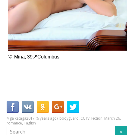
💛 Mina, 39📍Columbus
Mga kataga
2017 (6 years ago)
,
bodyguard
,
CCTV
,
Fiction
,
March 26
,
romance
,
Taglish