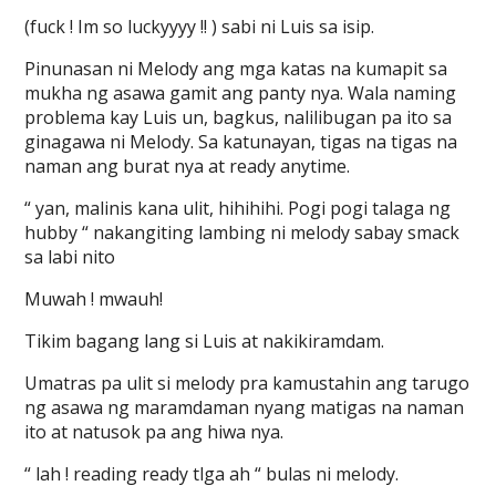
(fuck ! Im so luckyyyy !! ) sabi ni Luis sa isip.
Pinunasan ni Melody ang mga katas na kumapit sa
mukha ng asawa gamit ang panty nya. Wala naming
problema kay Luis un, bagkus, nalilibugan pa ito sa
ginagawa ni Melody. Sa katunayan, tigas na tigas na
naman ang burat nya at ready anytime.
“ yan, malinis kana ulit, hihihihi. Pogi pogi talaga ng
hubby “ nakangiting lambing ni melody sabay smack
sa labi nito
Muwah ! mwauh!
Tikim bagang lang si Luis at nakikiramdam.
Umatras pa ulit si melody pra kamustahin ang tarugo
ng asawa ng maramdaman nyang matigas na naman
ito at natusok pa ang hiwa nya.
“ lah ! reading ready tlga ah “ bulas ni melody.