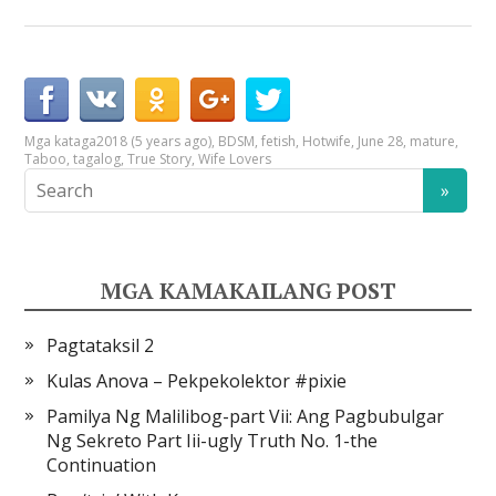
Mga kataga
2018 (5 years ago)
,
BDSM
,
fetish
,
Hotwife
,
June 28
,
mature
,
Taboo
,
tagalog
,
True Story
,
Wife Lovers
MGA KAMAKAILANG POST
Pagtataksil 2
Kulas Anova – Pekpekolektor #pixie
Pamilya Ng Malilibog-part Vii: Ang Pagbubulgar
Ng Sekreto Part Iii-ugly Truth No. 1-the
Continuation