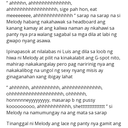
“ ahhhhn, ahhhhhhhhhhhhhh,
ahhhhhhhhhhhhhhhhh, sige pah hon, eat
meeeeeeee, ahhhhhhhhhhhhh “ sarap na sarap na si
Melody habang nakahawak sa headboard ang
kanang kamay at ang kaliwa naman ay nkahawi sa
panty nya pra walang sagabal sa mga dila at labi ng
gwapo nyang asawa.
Ipinapasok at nilalabas ni Luis ang dila sa loob ng
hiwa ni Melody at pilit na kinakalabit ang G-spot nito,
mahirap nakakangalay pero pag naririnig nya ang
nakakalibog na ungol ng sexy nyang misis ay
ginaganahan xang ibigay lahat
“ ahhhhhh, ahhhhhhhhh, ahhhhhhhhhhhhh,
ohhhhhhhhhhhhhhhhhhh, ohhhhhh,
honnnnneyyyyyyyyy, masarap b ng pussy
kooooooooo, ahhhhhhhhhhh, shetttttttttttttt “ si
Melody na namumungay na ang mata sa sarap
Tinanggal ni Melody ang lace ng panty nya gamit ang