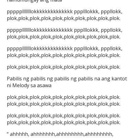
ppppplllllllokkkkkkkkkkkkkk ppplllokkk, pppllokk,
plok,plok,plok,plok,plok,plok,plok,plok,plok,plok.
ppppplllllllokkkkkkkkkkkkkk ppplllokkk, pppllokk,
plok,plok,plok,plok,plok,plok,plok,plok,plok,plok.
ppppplllllllokkkkkkkkkkkkkk ppplllokkk, pppllokk,
plok,plok,plok,plok,plok,plok,plok,plok,plok,plok.
plok,plok,plok,plok,plok,plok,plok,plok,plok,plok.
Pabilis ng pabilis ng pabilis ng pabilis na ang kantot
ni Melody sa asawa
plok,plok,plok,plok,plok,plok,plok,plok,plok,plok.
plok,plok,plok,plok,plok,plok,plok,plok,plok,plok.
plok,plok,plok,plok,plok,plok,plok,plok,plok,plok.
plok,plok,plok,plok,plok,plok,plok,plok,plok,plok.
“ ahhhhh, ahhhhhhh,ahhhhhhhh,ahhhhhhhh,