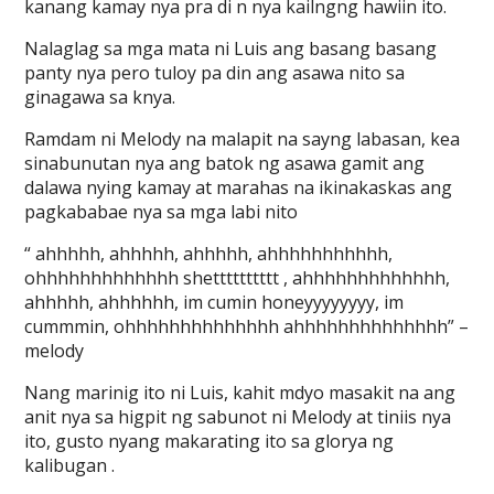
kanang kamay nya pra di n nya kailngng hawiin ito.
Nalaglag sa mga mata ni Luis ang basang basang
panty nya pero tuloy pa din ang asawa nito sa
ginagawa sa knya.
Ramdam ni Melody na malapit na sayng labasan, kea
sinabunutan nya ang batok ng asawa gamit ang
dalawa nying kamay at marahas na ikinakaskas ang
pagkababae nya sa mga labi nito
“ ahhhhh, ahhhhh, ahhhhh, ahhhhhhhhhhh,
ohhhhhhhhhhhhh shetttttttttt , ahhhhhhhhhhhhh,
ahhhhh, ahhhhhh, im cumin honeyyyyyyyy, im
cummmin, ohhhhhhhhhhhhhh ahhhhhhhhhhhhhh” –
melody
Nang marinig ito ni Luis, kahit mdyo masakit na ang
anit nya sa higpit ng sabunot ni Melody at tiniis nya
ito, gusto nyang makarating ito sa glorya ng
kalibugan .