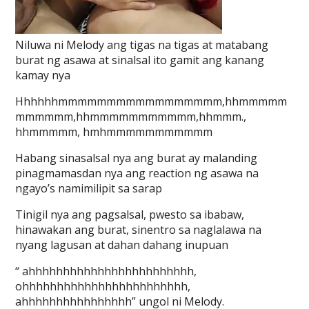
Niluwa ni Melody ang tigas na tigas at matabang
burat ng asawa at sinalsal ito gamit ang kanang
kamay nya
Hhhhhhmmmmmmmmmmmmmmmmm,hhmmmmm
mmmmmm,hhmmmmmmmmmmm,hhmmm.,
hhmmmmm, hmhmmmmmmmmmmm
Habang sinasalsal nya ang burat ay malanding
pinagmamasdan nya ang reaction ng asawa na
ngayo’s namimilipit sa sarap
Tinigil nya ang pagsalsal, pwesto sa ibabaw,
hinawakan ang burat, sinentro sa naglalawa na
nyang lagusan at dahan dahang inupuan
“ ahhhhhhhhhhhhhhhhhhhhhhhh,
ohhhhhhhhhhhhhhhhhhhhhhhh,
ahhhhhhhhhhhhhhhh” ungol ni Melody.