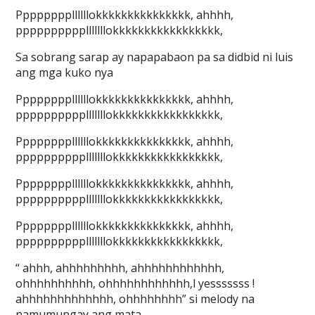
Ppppppppllllllokkkkkkkkkkkkkkk, ahhhh,
pppppppppplllllllokkkkkkkkkkkkkkkkk,
Sa sobrang sarap ay napapabaon pa sa didbid ni luis
ang mga kuko nya
Ppppppppllllllokkkkkkkkkkkkkkk, ahhhh,
pppppppppplllllllokkkkkkkkkkkkkkkkk,
Ppppppppllllllokkkkkkkkkkkkkkk, ahhhh,
pppppppppplllllllokkkkkkkkkkkkkkkkk,
Ppppppppllllllokkkkkkkkkkkkkkk, ahhhh,
pppppppppplllllllokkkkkkkkkkkkkkkkk,
Ppppppppllllllokkkkkkkkkkkkkkk, ahhhh,
pppppppppplllllllokkkkkkkkkkkkkkkkk,
“ ahhh, ahhhhhhhhh, ahhhhhhhhhhhh,
ohhhhhhhhhh, ohhhhhhhhhhhh,l yesssssss !
ahhhhhhhhhhhhh, ohhhhhhhh” si melody na
namumungay ang mata