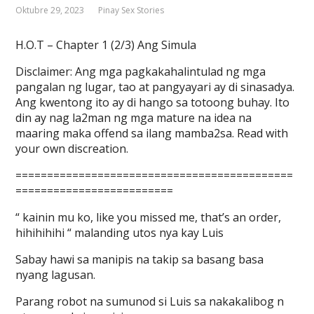
Oktubre 29, 2023
Pinay Sex Stories
H.O.T – Chapter 1 (2/3) Ang Simula
Disclaimer: Ang mga pagkakahalintulad ng mga
pangalan ng lugar, tao at pangyayari ay di sinasadya.
Ang kwentong ito ay di hango sa totoong buhay. Ito
din ay nag la2man ng mga mature na idea na
maaring maka offend sa ilang mamba2sa. Read with
your own discreation.
============================================
=========================
“ kainin mu ko, like you missed me, that’s an order,
hihihihihi “ malanding utos nya kay Luis
Sabay hawi sa manipis na takip sa basang basa
nyang lagusan.
Parang robot na sumunod si Luis sa nakakalibog n