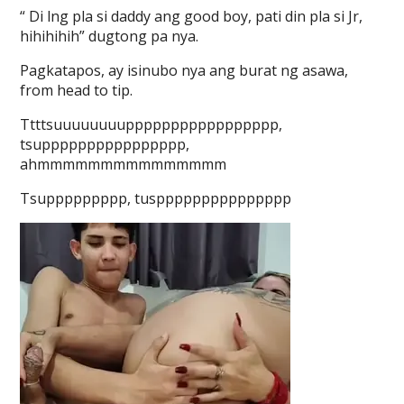
“ Di lng pla si daddy ang good boy, pati din pla si Jr,
hihihihih” dugtong pa nya.
Pagkatapos, ay isinubo nya ang burat ng asawa,
from head to tip.
Ttttsuuuuuuuuppppppppppppppppp,
tsupppppppppppppppp,
ahmmmmmmmmmmmmmmm
Tsuppppppppp, tusppppppppppppppp