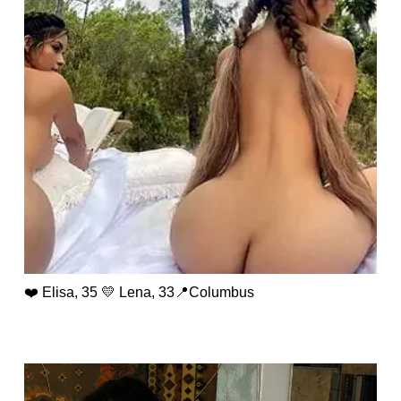
❤️ Elisa, 35 💛 Lena, 33📍Columbus