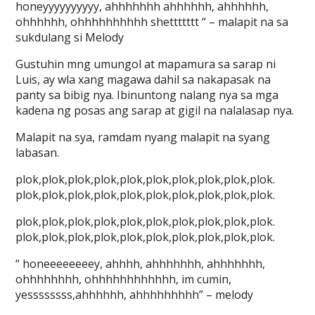
honeyyyyyyyyyy, ahhhhhhh ahhhhhh, ahhhhhh,
ohhhhhh, ohhhhhhhhhh shettttttt “ – malapit na sa
sukdulang si Melody
Gustuhin mng umungol at mapamura sa sarap ni
Luis, ay wla xang magawa dahil sa nakapasak na
panty sa bibig nya. Ibinuntong nalang nya sa mga
kadena ng posas ang sarap at gigil na nalalasap nya.
Malapit na sya, ramdam nyang malapit na syang
labasan.
plok,plok,plok,plok,plok,plok,plok,plok,plok,plok.
plok,plok,plok,plok,plok,plok,plok,plok,plok,plok.
plok,plok,plok,plok,plok,plok,plok,plok,plok,plok.
plok,plok,plok,plok,plok,plok,plok,plok,plok,plok.
“ honeeeeeeeey, ahhhh, ahhhhhhh, ahhhhhhh,
ohhhhhhhh, ohhhhhhhhhhhh, im cumin,
yessssssss,ahhhhhh, ahhhhhhhhh” – melody