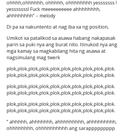
ohhhh,ohhhhhh, ohhhhh, ohhhhhhhh yesssssss !
yesssssss! Fuck meeeeeeeeee ahhhhhhhh,
ahhhhhhhh” – melody
Di pa xa nakuntento at nag iba xa ng position,
Umikot xa patalikod sa asawa habang nakapasak
parin sa puki nya ang burat nito. Itinukod nya ang
mga kamay sa magkabilang hita ng asawa at
nagsimulang mag twerk
plok,plok,plok,plok,plok,plok,plok,plok,plok,plok.
plok,plok,plok,plok,plok,plok,plok,plok,plok,plok.
plok,plok,plok,plok,plok,plok,plok,plok,plok,plok.
plok,plok,plok,plok,plok,plok,plok,plok,plok,plok.
plok,plok,plok,plok,plok,plok,plok,plok,plok,plok.
plok,plok,plok,plok,plok,plok,plok,plok,plok,plok.
“ ahhhhh, ahhhhhhh, ahhhhhhhhh, ahhhhhhhhh,
ohhhhhhhh, ohhhhhhhhhh ang sarappppppppp