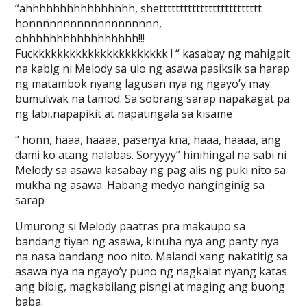
“ahhhhhhhhhhhhhhhh, shettttttttttttttttttttttttt
honnnnnnnnnnnnnnnnnnn,
ohhhhhhhhhhhhhhhhh!!!
Fuckkkkkkkkkkkkkkkkkkkkkk ! “ kasabay ng mahigpit
na kabig ni Melody sa ulo ng asawa pasiksik sa harap
ng matambok nyang lagusan nya ng ngayo’y may
bumulwak na tamod. Sa sobrang sarap napakagat pa
ng labi,napapikit at napatingala sa kisame
“ honn, haaa, haaaa, pasenya kna, haaa, haaaa, ang
dami ko atang nalabas. Soryyyy” hinihingal na sabi ni
Melody sa asawa kasabay ng pag alis ng puki nito sa
mukha ng asawa. Habang medyo nanginginig sa
sarap
Umurong si Melody paatras pra makaupo sa
bandang tiyan ng asawa, kinuha nya ang panty nya
na nasa bandang noo nito. Malandi xang nakatitig sa
asawa nya na ngayo’y puno ng nagkalat nyang katas
ang bibig, magkabilang pisngi at maging ang buong
baba.