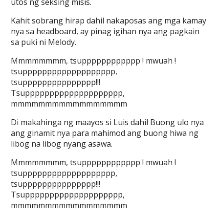
utos ng seksing misis.
Kahit sobrang hirap dahil nakaposas ang mga kamay
nya sa headboard, ay pinag igihan nya ang pagkain
sa puki ni Melody.
Mmmmmmmm, tsupppppppppppp ! mwuah !
tsuppppppppppppppppppp,
tsuppppppppppppppp!!!
Tsupppppppppppppppppppp,
mmmmmmmmmmmmmmmmm
Di makahinga ng maayos si Luis dahil Buong ulo nya
ang ginamit nya para mahimod ang buong hiwa ng
libog na libog nyang asawa.
Mmmmmmmm, tsupppppppppppp ! mwuah !
tsuppppppppppppppppppp,
tsuppppppppppppppp!!!
Tsupppppppppppppppppppp,
mmmmmmmmmmmmmmmmm