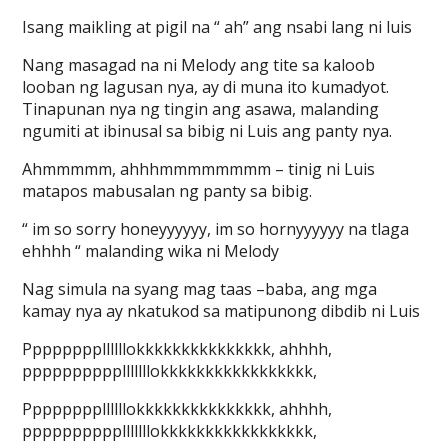
Isang maikling at pigil na “ ah” ang nsabi lang ni luis
Nang masagad na ni Melody ang tite sa kaloob
looban ng lagusan nya, ay di muna ito kumadyot.
Tinapunan nya ng tingin ang asawa, malanding
ngumiti at ibinusal sa bibig ni Luis ang panty nya.
Ahmmmmm, ahhhmmmmmmmm – tinig ni Luis
matapos mabusalan ng panty sa bibig.
“ im so sorry honeyyyyyy, im so hornyyyyyy na tlaga
ehhhh “ malanding wika ni Melody
Nag simula na syang mag taas –baba, ang mga
kamay nya ay nkatukod sa matipunong dibdib ni Luis
Ppppppppllllllokkkkkkkkkkkkkkk, ahhhh,
pppppppppplllllllokkkkkkkkkkkkkkkkk,
Ppppppppllllllokkkkkkkkkkkkkkk, ahhhh,
pppppppppplllllllokkkkkkkkkkkkkkkkk,