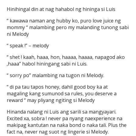
Hinihingal din at nag hahabol ng hininga si Luis
“ kawawa naman ang hubby ko, puro love juice ng
mommy “ malambing pero my malanding tunong sabi
ni Melody
“ speak !” – melody
“ shet ! kaah, haaa, hon, haaaa, haaaa, napagod ako
,haaa” habol hiningang sabi ni Luis.
“ sorry po” malambing na tugon ni Melody.
“ di pa tau tapos honey, dahil good boy ka at
magaling kang sumunod sa rules, you deserve a
reward “ may pliyang ngiting si Melody
Hinanda nalang ni Luis ang sarili sa mangyayari.
Excited xa, sobra ! never pa nyang naexperience na
makipag kantutan na naka bond o naka tali. Plus the
fact na, never nag suot ng lingerie si Melody.