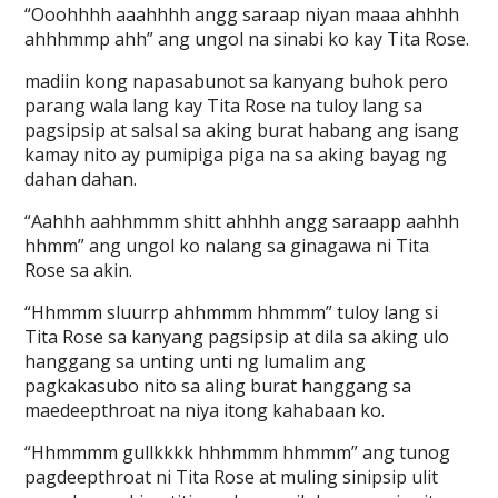
“Ooohhhh aaahhhh angg saraap niyan maaa ahhhh
ahhhmmp ahh” ang ungol na sinabi ko kay Tita Rose.
madiin kong napasabunot sa kanyang buhok pero
parang wala lang kay Tita Rose na tuloy lang sa
pagsipsip at salsal sa aking burat habang ang isang
kamay nito ay pumipiga piga na sa aking bayag ng
dahan dahan.
“Aahhh aahhmmm shitt ahhhh angg saraapp aahhh
hhmm” ang ungol ko nalang sa ginagawa ni Tita
Rose sa akin.
“Hhmmm sluurrp ahhmmm hhmmm” tuloy lang si
Tita Rose sa kanyang pagsipsip at dila sa aking ulo
hanggang sa unting unti ng lumalim ang
pagkakasubo nito sa aling burat hanggang sa
maedeepthroat na niya itong kahabaan ko.
“Hhmmmm gullkkkk hhhmmm hhmmm” ang tunog
pagdeepthroat ni Tita Rose at muling sinipsip ulit