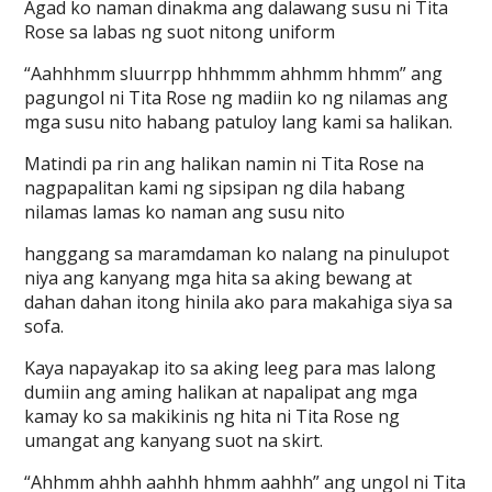
Agad ko naman dinakma ang dalawang susu ni Tita
Rose sa labas ng suot nitong uniform
“Aahhhmm sluurrpp hhhmmm ahhmm hhmm” ang
pagungol ni Tita Rose ng madiin ko ng nilamas ang
mga susu nito habang patuloy lang kami sa halikan.
Matindi pa rin ang halikan namin ni Tita Rose na
nagpapalitan kami ng sipsipan ng dila habang
nilamas lamas ko naman ang susu nito
hanggang sa maramdaman ko nalang na pinulupot
niya ang kanyang mga hita sa aking bewang at
dahan dahan itong hinila ako para makahiga siya sa
sofa.
Kaya napayakap ito sa aking leeg para mas lalong
dumiin ang aming halikan at napalipat ang mga
kamay ko sa makikinis ng hita ni Tita Rose ng
umangat ang kanyang suot na skirt.
“Ahhmm ahhh aahhh hhmm aahhh” ang ungol ni Tita