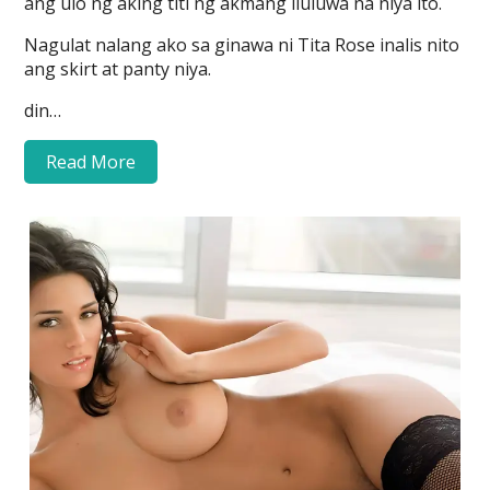
ang ulo ng aking titi ng akmang iluluwa na niya ito.
Nagulat nalang ako sa ginawa ni Tita Rose inalis nito
ang skirt at panty niya.
din…
Read More