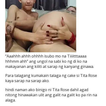
“Aaahhh ahhh ohhhh isubo mo na Tiiiitttaaaa
hhhmm ahh” ang ungol na sabi ko ng di ko na
makayanan ang kiliti at sarap ng kanyang ginawa.
Para talagang kumakain talaga ng cake si Tita Rose
kaya sarap na sarap ako.
hindi naman ako binigo ni Tita Rose dahil agad
nitong hinawakan ulit ang galit na galit ko pa rin na
alaga.