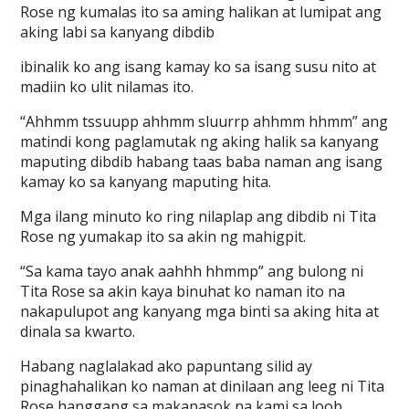
Rose ng kumalas ito sa aming halikan at lumipat ang
aking labi sa kanyang dibdib
ibinalik ko ang isang kamay ko sa isang susu nito at
madiin ko ulit nilamas ito.
“Ahhmm tssuupp ahhmm sluurrp ahhmm hhmm” ang
matindi kong paglamutak ng aking halik sa kanyang
maputing dibdib habang taas baba naman ang isang
kamay ko sa kanyang maputing hita.
Mga ilang minuto ko ring nilaplap ang dibdib ni Tita
Rose ng yumakap ito sa akin ng mahigpit.
“Sa kama tayo anak aahhh hhmmp” ang bulong ni
Tita Rose sa akin kaya binuhat ko naman ito na
nakapulupot ang kanyang mga binti sa aking hita at
dinala sa kwarto.
Habang naglalakad ako papuntang silid ay
pinaghahalikan ko naman at dinilaan ang leeg ni Tita
Rose hanggang sa makapasok na kami sa loob.