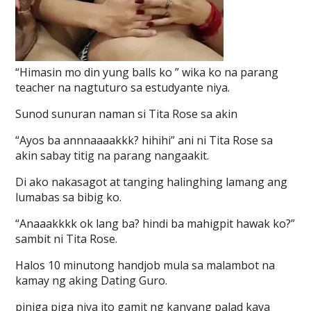
“Himasin mo din yung balls ko ” wika ko na parang
teacher na nagtuturo sa estudyante niya.
Sunod sunuran naman si Tita Rose sa akin
“Ayos ba annnaaaakkk? hihihi” ani ni Tita Rose sa
akin sabay titig na parang nangaakit.
Di ako nakasagot at tanging halinghing lamang ang
lumabas sa bibig ko.
“Anaaakkkk ok lang ba? hindi ba mahigpit hawak ko?”
sambit ni Tita Rose.
Halos 10 minutong handjob mula sa malambot na
kamay ng aking Dating Guro.
piniga piga niya ito gamit ng kanyang palad kaya