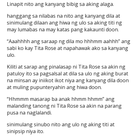
Linapit nito ang kanyang bibig sa aking alaga.
hanggang sa nilabas na nito ang kanyang dila at
sinimulang dilaan ang hiwa ng ulo sa aking titi ng
may lumabas na may katas pang kakaunti doon.
“Aaahhhh ang saraap ng dila mo hhhmm aahhh” ang
sabi ko kay Tita Rose at napahawak ako sa kanyang
ulo.
Kiliti at sarap ang pinalasap ni Tita Rose sa akin ng
patuloy ito sa pagsalsal at dila sa ulo ng aking burat
na minsan ay iniikot ikot niya ang kanyang dila doon
at muling pupunteryahin ang hiwa doon.
“Hhmmm masarap ba anak hhmm hhmm” ang
malanding tanong ni Tita Rose sa akin na parang
pusa na naglalandi.
sinimulang sinubo nito ang ulo ng aking titi at
sinipsip niya ito.