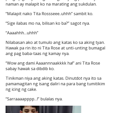
naman ay malapit ko na marating ang sukdulan.
“Malapit nako Tita Rossseee..uhhh” sambit ko.
“Sige ilabas mo na, bilisan ko ba?” sagot nya.
“Aaaahhh…uhhh”
Nilabasan ako at tumulo ang katas ko sa aking tyan.
Hawak pa rin ito ni Tita Rose at unti-unting bumagal
ang pag baba-taas ng kamay nya.
“Wow ang dami Aaaannnaakkkk ha!” ani Tita Rose
sabay hawak sa dibdib ko.
Tinikman niya ang aking katas. Dinutdot nya ito sa
pamamagitan ng isang daliri na para bang tumitikim
ng icing ng cake.
“Sarraaaapppp…!” bulalas nya.