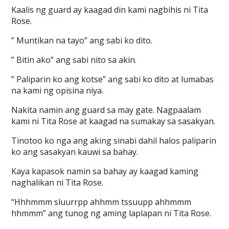
Kaalis ng guard ay kaagad din kami nagbihis ni Tita
Rose.
” Muntikan na tayo” ang sabi ko dito.
” Bitin ako” ang sabi nito sa akin.
” Paliparin ko ang kotse” ang sabi ko dito at lumabas
na kami ng opisina niya.
Nakita namin ang guard sa may gate. Nagpaalam
kami ni Tita Rose at kaagad na sumakay sa sasakyan.
Tinotoo ko nga ang aking sinabi dahil halos paliparin
ko ang sasakyan kauwi sa bahay.
Kaya kapasok namin sa bahay ay kaagad kaming
naghalikan ni Tita Rose.
“Hhhmmm sluurrpp ahhmm tssuupp ahhmmm
hhmmm” ang tunog ng aming laplapan ni Tita Rose.