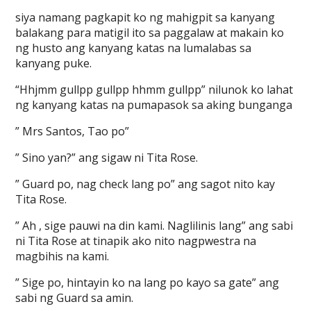
siya namang pagkapit ko ng mahigpit sa kanyang
balakang para matigil ito sa paggalaw at makain ko
ng husto ang kanyang katas na lumalabas sa
kanyang puke.
“Hhjmm gullpp gullpp hhmm gullpp” nilunok ko lahat
ng kanyang katas na pumapasok sa aking bunganga
” Mrs Santos, Tao po”
” Sino yan?” ang sigaw ni Tita Rose.
” Guard po, nag check lang po” ang sagot nito kay
Tita Rose.
” Ah , sige pauwi na din kami. Naglilinis lang” ang sabi
ni Tita Rose at tinapik ako nito nagpwestra na
magbihis na kami.
” Sige po, hintayin ko na lang po kayo sa gate” ang
sabi ng Guard sa amin.