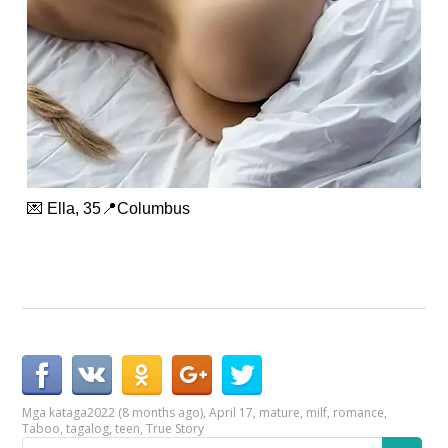
💌 Ella, 35📍Columbus
Mga kataga
2022 (8 months ago)
,
April 17
,
mature
,
milf
,
romance
,
Taboo
,
tagalog
,
teen
,
True Story