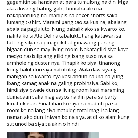
gagamitin sa handaan at para tumulong na din. Mga
alas dose ng hating gabi, bumaba ako na
nakapantulog na, manipis na boxer shorts saka
lumang t-shirt. Marami pang tao sa kusina, abalang
abala sa pagluluto. Nung pabalik ako sa kwarto ko,
nakita ko si Ate Del nakabaluktot ang katawan sa
tatlong silya na pinagdikit at ginawang parang
higaan dun sa may living room. Nakatagilid siya kaya
medyo nasisilip ang gilid ng isang suso nya sa
armhole ng duster nya. Tinapik ko siya, tinanong
kung bakit dun siya natutulog. Wala daw siyang
mahigan sa kwarto nya kasi andun nauna na yung
ibang kamag anak na galing probinsiya. Sabi ko,
hindi siya pwede dun sa living room kasi maraming
dumadaan saka mag aayos na din para sa party
kinabukasan. Sinabihan ko siya na mabuti pa sa
room ko na lang siya matulog total mag-isa lang
naman ako dun. Iniwan ko na siya, at di ko alam kung
susunod ba siya sa akin o hindi.