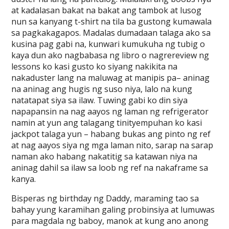
at kadalasan bakat na bakat ang tambok at lusog
nun sa kanyang t-shirt na tila ba gustong kumawala
sa pagkakagapos. Madalas dumadaan talaga ako sa
kusina pag gabi na, kunwari kumukuha ng tubig o
kaya dun ako nagbabasa ng libro o nagrereview ng
lessons ko kasi gusto ko siyang nakikita na
nakaduster lang na maluwag at manipis pa– aninag
na aninag ang hugis ng suso niya, lalo na kung
natatapat siya sa ilaw. Tuwing gabi ko din siya
napapansin na nag aayos ng laman ng refrigerator
namin at yun ang talagang tinityempuhan ko kasi
jackpot talaga yun – habang bukas ang pinto ng ref
at nag aayos siya ng mga laman nito, sarap na sarap
naman ako habang nakatitig sa katawan niya na
aninag dahil sa ilaw sa loob ng ref na nakaframe sa
kanya.
Bisperas ng birthday ng Daddy, maraming tao sa
bahay yung karamihan galing probinsiya at lumuwas
para magdala ng baboy, manok at kung ano anong