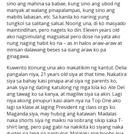
sino ang mahina sa babae, kung sino ang ubod ng
manyak at walang pinapalampas, kung sino ang
mabilis labasan, etc. Sa kanila ko narinig yung
tungkol sa salitang salsal. Noong una, di ko masyado
maintindihan, pero nagets ko din. Eleven years old
ako nagsimulang magsalsal pero dose na yata ako
nung naging habit ko na – as in halos araw-araw at
minsan dalawang beses sa isang araw ko pa
ginagawa.
Kuwento itonung una ako makatikim ng kantut. Delia
pangalan niya, 21 years old siya at that time. Nakatira
siya sa bahay kasi pinapa aral siya ng parents ko,
anak siya ng dating katulong ng mga lola ko. Ate Del
ang tawag ko sa kanya, at magiliw siya sa akin. Lagi
niya akong pinupuri kasi alam nya na Top One ako
lagi sa klase at laging President ng class orgs ko.
Maganda siya, may hubog ang katawan. Madalas
naka shorts siya ng maiksi na sobrang sikip saka T-
shirt lang, pero pag gabi na nakikita ko siyang naka
duster na lang na pantulog. Malalaki ang boobs nya