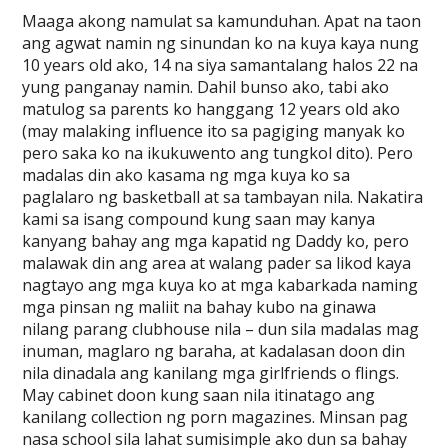
Maaga akong namulat sa kamunduhan. Apat na taon
ang agwat namin ng sinundan ko na kuya kaya nung
10 years old ako, 14 na siya samantalang halos 22 na
yung panganay namin. Dahil bunso ako, tabi ako
matulog sa parents ko hanggang 12 years old ako
(may malaking influence ito sa pagiging manyak ko
pero saka ko na ikukuwento ang tungkol dito). Pero
madalas din ako kasama ng mga kuya ko sa
paglalaro ng basketball at sa tambayan nila. Nakatira
kami sa isang compound kung saan may kanya
kanyang bahay ang mga kapatid ng Daddy ko, pero
malawak din ang area at walang pader sa likod kaya
nagtayo ang mga kuya ko at mga kabarkada naming
mga pinsan ng maliit na bahay kubo na ginawa
nilang parang clubhouse nila – dun sila madalas mag
inuman, maglaro ng baraha, at kadalasan doon din
nila dinadala ang kanilang mga girlfriends o flings.
May cabinet doon kung saan nila itinatago ang
kanilang collection ng porn magazines. Minsan pag
nasa school sila lahat sumisimple ako dun sa bahay