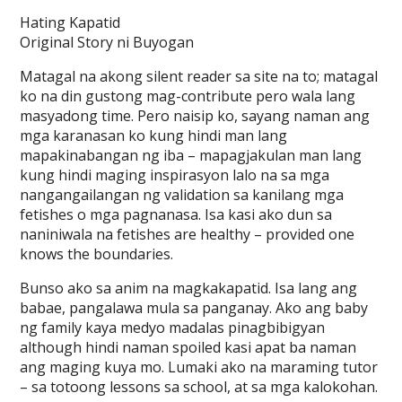
Hating Kapatid
Original Story ni Buyogan
Matagal na akong silent reader sa site na to; matagal
ko na din gustong mag-contribute pero wala lang
masyadong time. Pero naisip ko, sayang naman ang
mga karanasan ko kung hindi man lang
mapakinabangan ng iba – mapagjakulan man lang
kung hindi maging inspirasyon lalo na sa mga
nangangailangan ng validation sa kanilang mga
fetishes o mga pagnanasa. Isa kasi ako dun sa
naniniwala na fetishes are healthy – provided one
knows the boundaries.
Bunso ako sa anim na magkakapatid. Isa lang ang
babae, pangalawa mula sa panganay. Ako ang baby
ng family kaya medyo madalas pinagbibigyan
although hindi naman spoiled kasi apat ba naman
ang maging kuya mo. Lumaki ako na maraming tutor
– sa totoong lessons sa school, at sa mga kalokohan.