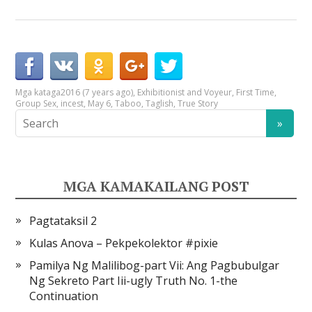
Mga kataga
2016 (7 years ago)
,
Exhibitionist and Voyeur
,
First Time
,
Group Sex
,
incest
,
May 6
,
Taboo
,
Taglish
,
True Story
MGA KAMAKAILANG POST
Pagtataksil 2
Kulas Anova – Pekpekolektor #pixie
Pamilya Ng Malilibog-part Vii: Ang Pagbubulgar
Ng Sekreto Part Iii-ugly Truth No. 1-the
Continuation