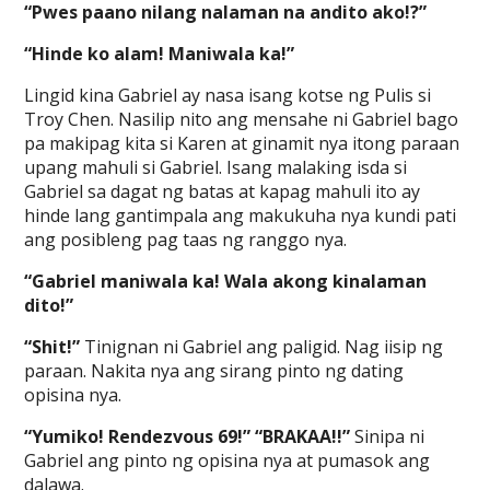
“Pwes paano nilang nalaman na andito ako!?”
“Hinde ko alam! Maniwala ka!”
Lingid kina Gabriel ay nasa isang kotse ng Pulis si
Troy Chen. Nasilip nito ang mensahe ni Gabriel bago
pa makipag kita si Karen at ginamit nya itong paraan
upang mahuli si Gabriel. Isang malaking isda si
Gabriel sa dagat ng batas at kapag mahuli ito ay
hinde lang gantimpala ang makukuha nya kundi pati
ang posibleng pag taas ng ranggo nya.
“Gabriel maniwala ka! Wala akong kinalaman
dito!”
“Shit!”
Tinignan ni Gabriel ang paligid. Nag iisip ng
paraan. Nakita nya ang sirang pinto ng dating
opisina nya.
“Yumiko! Rendezvous 69!” “BRAKAA!!”
Sinipa ni
Gabriel ang pinto ng opisina nya at pumasok ang
dalawa.