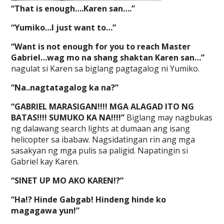
“That is enough….Karen san….”
“Yumiko…I just want to…”
“Want is not enough for you to reach Master
Gabriel…wag mo na shang shaktan Karen san…”
nagulat si Karen sa biglang pagtagalog ni Yumiko.
“Na..nagtatagalog ka na?”
“GABRIEL MARASIGAN!!!! MGA ALAGAD ITO NG
BATAS!!!! SUMUKO KA NA!!!!”
Biglang may nagbukas
ng dalawang search lights at dumaan ang isang
helicopter sa ibabaw. Nagsidatingan rin ang mga
sasakyan ng mga pulis sa paligid. Napatingin si
Gabriel kay Karen.
“SINET UP MO AKO KAREN!?”
“Ha!? Hinde Gabgab! Hindeng hinde ko
magagawa yun!”