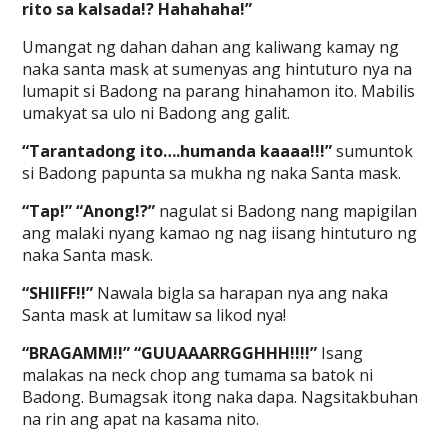
rito sa kalsada!? Hahahaha!”
Umangat ng dahan dahan ang kaliwang kamay ng
naka santa mask at sumenyas ang hintuturo nya na
lumapit si Badong na parang hinahamon ito. Mabilis
umakyat sa ulo ni Badong ang galit.
“Tarantadong ito….humanda kaaaa!!!”
sumuntok
si Badong papunta sa mukha ng naka Santa mask.
“Tap!” “Anong!?”
nagulat si Badong nang mapigilan
ang malaki nyang kamao ng nag iisang hintuturo ng
naka Santa mask.
“SHIIFF!!”
Nawala bigla sa harapan nya ang naka
Santa mask at lumitaw sa likod nya!
“BRAGAMM!!” “GUUAAARRGGHHH!!!!”
Isang
malakas na neck chop ang tumama sa batok ni
Badong. Bumagsak itong naka dapa. Nagsitakbuhan
na rin ang apat na kasama nito.