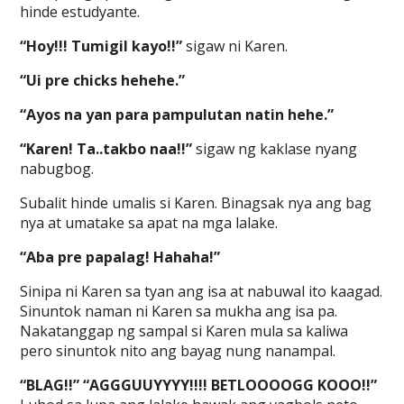
hinde estudyante.
“Hoy!!! Tumigil kayo!!”
sigaw ni Karen.
“Ui pre chicks hehehe.”
“Ayos na yan para pampulutan natin hehe.”
“Karen! Ta..takbo naa!!”
sigaw ng kaklase nyang
nabugbog.
Subalit hinde umalis si Karen. Binagsak nya ang bag
nya at umatake sa apat na mga lalake.
“Aba pre papalag! Hahaha!”
Sinipa ni Karen sa tyan ang isa at nabuwal ito kaagad.
Sinuntok naman ni Karen sa mukha ang isa pa.
Nakatanggap ng sampal si Karen mula sa kaliwa
pero sinuntok nito ang bayag nung nanampal.
“BLAG!!” “AGGGUUYYYY!!!! BETLOOOOGG KOOO!!”