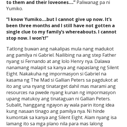
to them and their loveones….”
Paliwanag pa ni
Yumiko.
“I know Yumiko….but I cannot give up now. It’s
been three months and I still have not gotten a
single clue to my family’s whereabouts. I cannot
stop now. I won’t!”
Tatlong buwan ang nakalipas mula nang madukot
ang pamilya ni Gabriel. Nailibing na ang step Father
nyang si Fernando at ang lolo Henry nya. Dalawa
nanamang malapit sa kanya ang napaslang ng Silent
Eight. Nakakuha ng impormasyon si Gabriel na
kasama ng The Mad si Gallian Peters sa pagdukot at
ito ang una nyang tinatarget dahil mas marami ang
resources na pwede nyang kunan ng impormasyon
upang matukoy ang tinataguan ni Gallian Peters.
Subalit, hanggang ngayon ay wala parin itong idea
kung nasaan tinago ang pamilya nya. Ni hinde
kumontak sa kanya ang Silent Eight. Alam nyang isa
lamang ito sa mga plano nila para mas lalong