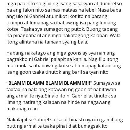
mga paa nito sa gilid ng isang sasakyan at dumiretso
pa ang talon nito sa mas mataas na lebel! Nasa baba
ang ulo ni Gabriel at umikot ikot ito na parang
trumpo at lumapag sa ibabaw ng isa pang lumang
kotse. Tsaka sya sumagot ng putok. Buong tapang
na pinagbabaril ang mga nakatagong kalaban. Wala
itong alintana na tamaan sya ng bala.
Habang nakatago ang mga goons ay sya namang
pagtakbo ni Gabriel palapit sa kanila. Nag flip itong
muli mula sa ibabaw ng kotse at lumapag katabi ang
isang goon tsaka tinutok ang baril sa tyan nito.
“BLAMM BLAMM BLAMM BLAMMM!!!”
Sumayaw sa
tadtad na bala ang katawan ng goon at nabitawan
ang armalite nya. Sinalo ito ni Gabriel at tinutok sa
limang natirang kalaban na hinde na nagawang
makapag react.
Nakalapit si Gabriel sa isa at binash nya ito gamit ang
butt ng armalite tsaka pinatid at bumagsak ito.