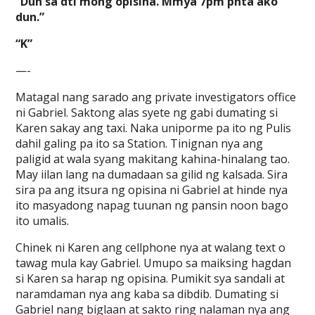
“Dun sa dti mong opisina. Mmya 7pm pnta ako
dun.”
“K”
—-
Matagal nang sarado ang private investigators office
ni Gabriel. Saktong alas syete ng gabi dumating si
Karen sakay ang taxi. Naka uniporme pa ito ng Pulis
dahil galing pa ito sa Station. Tinignan nya ang
paligid at wala syang makitang kahina-hinalang tao.
May iilan lang na dumadaan sa gilid ng kalsada. Sira
sira pa ang itsura ng opisina ni Gabriel at hinde nya
ito masyadong napag tuunan ng pansin noon bago
ito umalis.
Chinek ni Karen ang cellphone nya at walang text o
tawag mula kay Gabriel. Umupo sa maiksing hagdan
si Karen sa harap ng opisina. Pumikit sya sandali at
naramdaman nya ang kaba sa dibdib. Dumating si
Gabriel nang biglaan at sakto ring nalaman nya ang