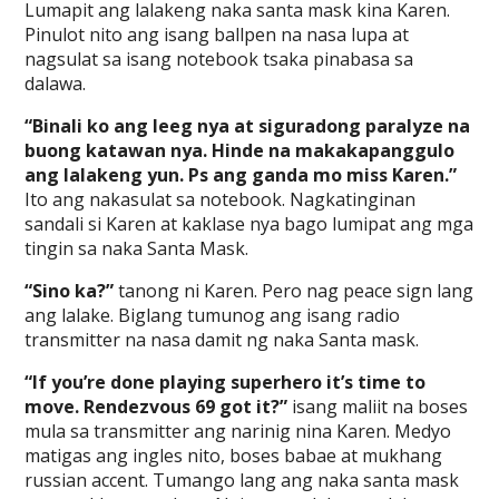
Lumapit ang lalakeng naka santa mask kina Karen.
Pinulot nito ang isang ballpen na nasa lupa at
nagsulat sa isang notebook tsaka pinabasa sa
dalawa.
“Binali ko ang leeg nya at siguradong paralyze na
buong katawan nya. Hinde na makakapanggulo
ang lalakeng yun. Ps ang ganda mo miss Karen.”
Ito ang nakasulat sa notebook. Nagkatinginan
sandali si Karen at kaklase nya bago lumipat ang mga
tingin sa naka Santa Mask.
“Sino ka?”
tanong ni Karen. Pero nag peace sign lang
ang lalake. Biglang tumunog ang isang radio
transmitter na nasa damit ng naka Santa mask.
“If you’re done playing superhero it’s time to
move. Rendezvous 69 got it?”
isang maliit na boses
mula sa transmitter ang narinig nina Karen. Medyo
matigas ang ingles nito, boses babae at mukhang
russian accent. Tumango lang ang naka santa mask