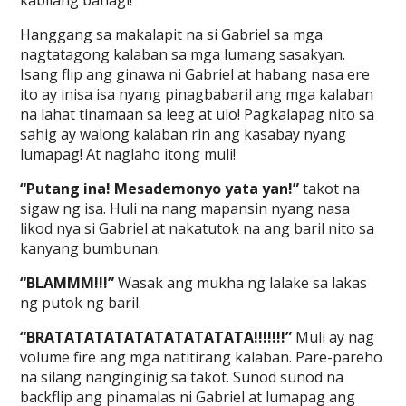
kabilang bahagi!
Hanggang sa makalapit na si Gabriel sa mga
nagtatagong kalaban sa mga lumang sasakyan.
Isang flip ang ginawa ni Gabriel at habang nasa ere
ito ay inisa isa nyang pinagbabaril ang mga kalaban
na lahat tinamaan sa leeg at ulo! Pagkalapag nito sa
sahig ay walong kalaban rin ang kasabay nyang
lumapag! At naglaho itong muli!
“Putang ina! Mesademonyo yata yan!”
takot na
sigaw ng isa. Huli na nang mapansin nyang nasa
likod nya si Gabriel at nakatutok na ang baril nito sa
kanyang bumbunan.
“BLAMMM!!!”
Wasak ang mukha ng lalake sa lakas
ng putok ng baril.
“BRATATATATATATATATATATA!!!!!!!”
Muli ay nag
volume fire ang mga natitirang kalaban. Pare-pareho
na silang nanginginig sa takot. Sunod sunod na
backflip ang pinamalas ni Gabriel at lumapag ang