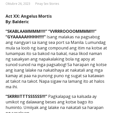
Oktubre 26, 2023
Pinay Sex Stories
Act XX: Angelus Mortis
By: Balderic
“SKABLAAMMMM!!!!” “VVRRROOOOMMMM!!!”
“GYAAAAAHHHH!!!!”
Isang malakas na pagsabog
ang nangyari sa isang sea port sa Manila. Lumundag
mula sa loob ng isang compound ang itim na kotse at
lumampas ito sa bakod na bakal, nasa likod naman
ng sasakyan ang napakalaking bola ng apoy at
sunod sunod na mga pagsabog! Sa harapan ng kotse
ang isang lalake na nakatihaya at nakatali ang mga
kamay at paa na punong puno ng sugat sa katawan
at takot na takot. Napa sigaw na lamang ito at halos
ma ihi.
“SKRRIITTTSSSSSS!!!”
Pagkalapag sa kalsada ay
umikot ng dalawang beses ang kotse bago ito
huminto. Umiiyak ang lalake na nakatali sa harapan