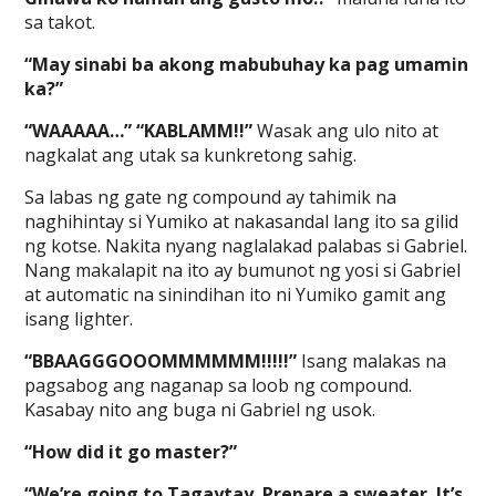
sa takot.
“May sinabi ba akong mabubuhay ka pag umamin
ka?”
“WAAAAA…” “KABLAMM!!”
Wasak ang ulo nito at
nagkalat ang utak sa kunkretong sahig.
Sa labas ng gate ng compound ay tahimik na
naghihintay si Yumiko at nakasandal lang ito sa gilid
ng kotse. Nakita nyang naglalakad palabas si Gabriel.
Nang makalapit na ito ay bumunot ng yosi si Gabriel
at automatic na sinindihan ito ni Yumiko gamit ang
isang lighter.
“BBAAGGGOOOMMMMMM!!!!!”
Isang malakas na
pagsabog ang naganap sa loob ng compound.
Kasabay nito ang buga ni Gabriel ng usok.
“How did it go master?”
“We’re going to Tagaytay. Prepare a sweater. It’s