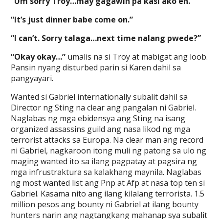
“Um sorry Troy…may gagawin pa kasi ako eh.”
“It’s just dinner babe come on.”
“I can’t. Sorry talaga…next time nalang pwede?”
“Okay okay…”
umalis na si Troy at mabigat ang loob.
Pansin nyang disturbed parin si Karen dahil sa
pangyayari.
Wanted si Gabriel internationally subalit dahil sa
Director ng Sting na clear ang pangalan ni Gabriel.
Naglabas ng mga ebidensya ang Sting na isang
organized assassins guild ang nasa likod ng mga
terrorist attacks sa Europa. Na clear man ang record
ni Gabriel, nagkaroon itong muli ng patong sa ulo ng
maging wanted ito sa ilang pagpatay at pagsira ng
mga infrustraktura sa kalakhang maynila. Naglabas
ng most wanted list ang Pnp at Afp at nasa top ten si
Gabriel. Kasama nito ang ilang kilalang terrorista. 1.5
million pesos ang bounty ni Gabriel at ilang bounty
hunters narin ang nagtangkang mahanap sya subalit