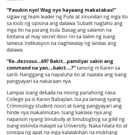
“Pasukin nyo! Wag nyo hayaang makatakas!”
sigaw ng team leader ng Pulis at sinundan ng mga ito
sa loob ng opisina ang dalawa. Subalit naglaho ang
mga ito na parang bula. Basag ang salamin na
bintana at may secret door rin sa ilalim ng isang
lamesa. Indikasyon na naghiwalay ng landas ang
dalawa.
“Re..dezvous…69? Bakit…pamilyar sakin ang
command na yan….bakit….?”
tanong ni Karen sa
sarili. Hanggang sa napaluha ito at naalala ang isang
pangyayari sa nakaraan nya.
Lampas isang dekada na noong panahong nasa
College pa si Karen Babaylan. Isa pa lamang syang
Criminology student noon at isang pangyayari ang
hinde nya makalimutan. Isang kaklase nya ang
napansin nyang binubully at binubogbog sa gilid ng
isang eskinita malapit sa University. Naka hilata ito at
sinisipa ng apat na mga kalalakihan na mukhang