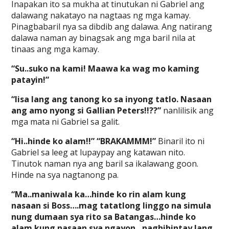
Inapakan ito sa mukha at tinutukan ni Gabriel ang
dalawang nakatayo na nagtaas ng mga kamay.
Pinagbabaril nya sa dibdib ang dalawa. Ang natirang
dalawa naman ay binagsak ang mga baril nila at
tinaas ang mga kamay.
“Su..suko na kami! Maawa ka wag mo kaming
patayin!”
“Iisa lang ang tanong ko sa inyong tatlo. Nasaan
ang amo nyong si Gallian Peters!!??”
nanlilisik ang
mga mata ni Gabriel sa galit.
“Hi..hinde ko alam!!” “BRAKAMMM!”
Binaril ito ni
Gabriel sa leeg at lupaypay ang katawan nito.
Tinutok naman nya ang baril sa ikalawang goon.
Hinde na sya nagtanong pa.
“Ma..maniwala ka…hinde ko rin alam kung
nasaan si Boss….mag tatatlong linggo na simula
nung dumaan sya rito sa Batangas…hinde ko
alam kung nasaan sya ngayon…naghihintay lang