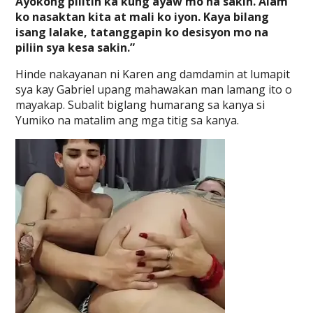
Ayokong pilitin ka kung ayaw mo na sakin. Alam
ko nasaktan kita at mali ko iyon. Kaya bilang
isang lalake, tatanggapin ko desisyon mo na
piliin sya kesa sakin.”
Hinde nakayanan ni Karen ang damdamin at lumapit
sya kay Gabriel upang mahawakan man lamang ito o
mayakap. Subalit biglang humarang sa kanya si
Yumiko na matalim ang mga titig sa kanya.