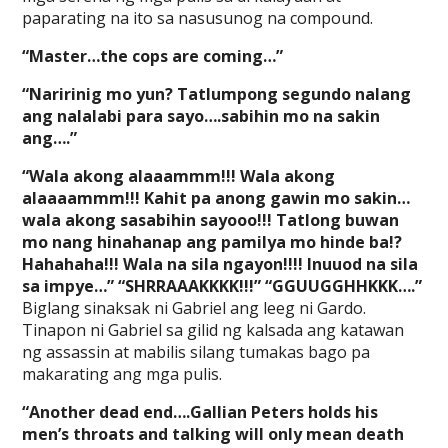
paparating na ito sa nasusunog na compound.
“Master…the cops are coming…”
“Naririnig mo yun? Tatlumpong segundo nalang
ang nalalabi para sayo….sabihin mo na sakin
ang….”
“Wala akong alaaammm!!! Wala akong
alaaaammm!!! Kahit pa anong gawin mo sakin…
wala akong sasabihin sayooo!!! Tatlong buwan
mo nang hinahanap ang pamilya mo hinde ba!?
Hahahaha!!! Wala na sila ngayon!!!! Inuuod na sila
sa impye…” “SHRRAAAKKKK!!!” “GGUUGGHHKKK….”
Biglang sinaksak ni Gabriel ang leeg ni Gardo.
Tinapon ni Gabriel sa gilid ng kalsada ang katawan
ng assassin at mabilis silang tumakas bago pa
makarating ang mga pulis.
“Another dead end….Gallian Peters holds his
men’s throats and talking will only mean death