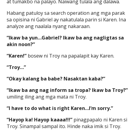
at tumakbo na palayo. Naiwang tulala ang dalawa.
Habang patuloy sa search operation ang mga parak
sa opisina ni Gabriel ay nakatulala parin si Karen. Ina
analyze ang naalala nyang nakaraan.
“Ikaw ba yun…Gabriel? Ikaw ba ang nagligtas sa
akin noon?”
“Karen!”
bosew ni Troy na papalapit kay Karen.
“Troy…”
“Okay kalang ba babe? Nasaktan kaba?”
“Ikaw ba ang nag inform sa tropa? Ikaw ba Troy?”
umiling iling ang mga mata ni Troy.
“I have to do what is right Karen…I’m sorry.”
“Hayop ka! Hayop kaaaa!!!”
pinagpapalo ni Karen si
Troy. Sinampal sampal ito. Hinde naka imik si Troy.