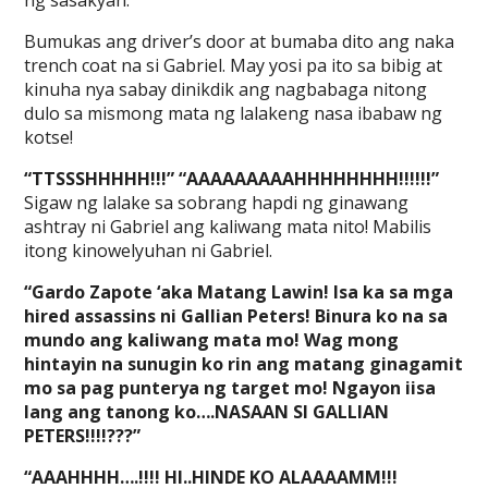
ng sasakyan.
Bumukas ang driver’s door at bumaba dito ang naka
trench coat na si Gabriel. May yosi pa ito sa bibig at
kinuha nya sabay dinikdik ang nagbabaga nitong
dulo sa mismong mata ng lalakeng nasa ibabaw ng
kotse!
“TTSSSHHHHH!!!” “AAAAAAAAAHHHHHHHH!!!!!!”
Sigaw ng lalake sa sobrang hapdi ng ginawang
ashtray ni Gabriel ang kaliwang mata nito! Mabilis
itong kinowelyuhan ni Gabriel.
“Gardo Zapote ‘aka Matang Lawin! Isa ka sa mga
hired assassins ni Gallian Peters! Binura ko na sa
mundo ang kaliwang mata mo! Wag mong
hintayin na sunugin ko rin ang matang ginagamit
mo sa pag punterya ng target mo! Ngayon iisa
lang ang tanong ko….NASAAN SI GALLIAN
PETERS!!!!???”
“AAAHHHH….!!!! HI..HINDE KO ALAAAAMM!!!