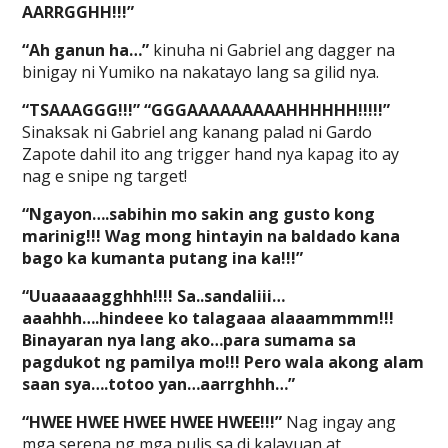
AARRGGHH!!!”
“Ah ganun ha…”
kinuha ni Gabriel ang dagger na
binigay ni Yumiko na nakatayo lang sa gilid nya.
“TSAAAGGG!!!” “GGGAAAAAAAAAHHHHHH!!!!!”
Sinaksak ni Gabriel ang kanang palad ni Gardo
Zapote dahil ito ang trigger hand nya kapag ito ay
nag e snipe ng target!
“Ngayon….sabihin mo sakin ang gusto kong
marinig!!! Wag mong hintayin na baldado kana
bago ka kumanta putang ina ka!!!”
“Uuaaaaagghhh!!!! Sa..sandaliii…
aaahhh….hindeee ko talagaaa alaaammmm!!!
Binayaran nya lang ako…para sumama sa
pagdukot ng pamilya mo!!! Pero wala akong alam
saan sya….totoo yan…aarrghhh…”
“HWEE HWEE HWEE HWEE HWEE!!!”
Nag ingay ang
mga serena ng mga pulis sa di kalayuan at