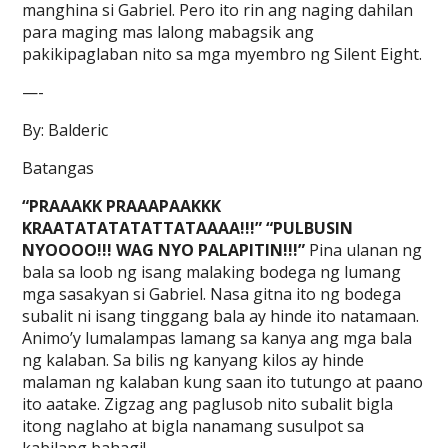
manghina si Gabriel. Pero ito rin ang naging dahilan
para maging mas lalong mabagsik ang
pakikipaglaban nito sa mga myembro ng Silent Eight.
—-
By: Balderic
Batangas
“PRAAAKK PRAAAPAAKKK
KRAATATATATATTATAAAA!!!” “PULBUSIN
NYOOOO!!! WAG NYO PALAPITIN!!!”
Pina ulanan ng
bala sa loob ng isang malaking bodega ng lumang
mga sasakyan si Gabriel. Nasa gitna ito ng bodega
subalit ni isang tinggang bala ay hinde ito natamaan.
Animo’y lumalampas lamang sa kanya ang mga bala
ng kalaban. Sa bilis ng kanyang kilos ay hinde
malaman ng kalaban kung saan ito tutungo at paano
ito aatake. Zigzag ang paglusob nito subalit bigla
itong naglaho at bigla nanamang susulpot sa