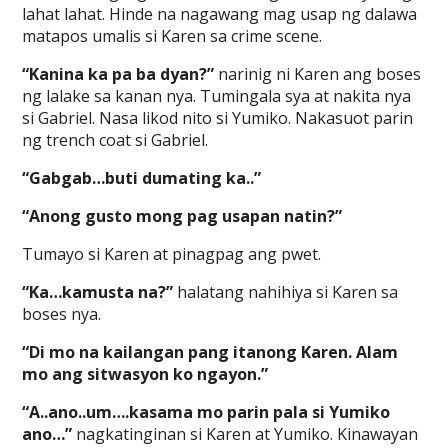
lahat lahat. Hinde na nagawang mag usap ng dalawa
matapos umalis si Karen sa crime scene.
“Kanina ka pa ba dyan?”
narinig ni Karen ang boses
ng lalake sa kanan nya. Tumingala sya at nakita nya
si Gabriel. Nasa likod nito si Yumiko. Nakasuot parin
ng trench coat si Gabriel.
“Gabgab…buti dumating ka..”
“Anong gusto mong pag usapan natin?”
Tumayo si Karen at pinagpag ang pwet.
“Ka…kamusta na?”
halatang nahihiya si Karen sa
boses nya.
“Di mo na kailangan pang itanong Karen. Alam
mo ang sitwasyon ko ngayon.”
“A..ano..um….kasama mo parin pala si Yumiko
ano…”
nagkatinginan si Karen at Yumiko. Kinawayan