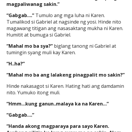
magpaliwanag sakin.”
“Gabgab….”
Tumulo ang mga luha ni Karen.
Tumalikod si Gabriel at nagsinde ng yosi. Hinde nito
magawang titigan ang nasasaktang mukha ni Karen.
Humitit at bumuga si Gabriel.
“Mahal mo ba sya?”
biglang tanong ni Gabriel at
tumingin syang muli kay Karen.
“H..ha?”
“Mahal mo ba ang lalakeng pinagpalit mo sakin?”
Hinde nakasagot si Karen. Hating hati ang damdamin
nito. Yumuko itong muli.
“Hmm…kung ganun..malaya ka na Karen…”
“Gabgab….”
“Handa akong magparaya para sayo Karen.