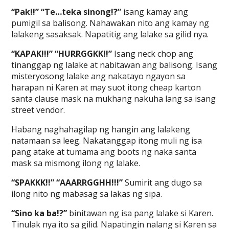
“Pak!!” “Te…teka sinong!?”
isang kamay ang
pumigil sa balisong. Nahawakan nito ang kamay ng
lalakeng sasaksak. Napatitig ang lalake sa gilid nya.
“KAPAK!!!” “HURRGGKK!!”
Isang neck chop ang
tinanggap ng lalake at nabitawan ang balisong. Isang
misteryosong lalake ang nakatayo ngayon sa
harapan ni Karen at may suot itong cheap karton
santa clause mask na mukhang nakuha lang sa isang
street vendor.
Habang naghahagilap ng hangin ang lalakeng
natamaan sa leeg. Nakatanggap itong muli ng isa
pang atake at tumama ang boots ng naka santa
mask sa mismong ilong ng lalake.
“SPAKKK!!” “AAARRGGHH!!!”
Sumirit ang dugo sa
ilong nito ng mabasag sa lakas ng sipa.
“Sino ka ba!?”
binitawan ng isa pang lalake si Karen.
Tinulak nya ito sa gilid. Napatingin nalang si Karen sa