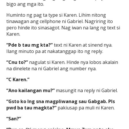
bigo ang mga ito.
Huminto ng pag ta type si Karen. Lihim nitong
tinawagan ang cellphone ni Gabriel. Nagriring ito
pero hinde ito sinasagot. Nag iwan na lang ng text si
Karen.
“Pde b tau mg kta?”
text ni Karen at sinend nya.
Ilang minuto pa at nakatanggap ito ng reply.
“Cnu to?”
nagulat si Karen. Hinde nya lobos akalain
na dinelete na ni Gabriel ang number nya.
“C Karen.”
“Ano kailangan mu?”
masungit na reply ni Gabriel.
“Gsto ko lng sna magpliwanag sau Gabgab. Pls
pwd ba tau magkta?”
pakiusap pa muli ni Karen.
“San?”