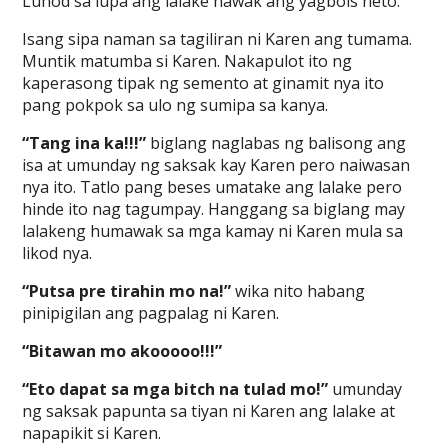
Luhod sa lupa ang lalake hawak ang yagbols neto.
Isang sipa naman sa tagiliran ni Karen ang tumama.
Muntik matumba si Karen. Nakapulot ito ng
kaperasong tipak ng semento at ginamit nya ito
pang pokpok sa ulo ng sumipa sa kanya.
“Tang ina ka!!!”
biglang naglabas ng balisong ang
isa at umunday ng saksak kay Karen pero naiwasan
nya ito. Tatlo pang beses umatake ang lalake pero
hinde ito nag tagumpay. Hanggang sa biglang may
lalakeng humawak sa mga kamay ni Karen mula sa
likod nya.
“Putsa pre tirahin mo na!”
wika nito habang
pinipigilan ang pagpalag ni Karen.
“Bitawan mo akooooo!!!”
“Eto dapat sa mga bitch na tulad mo!”
umunday
ng saksak papunta sa tiyan ni Karen ang lalake at
napapikit si Karen.