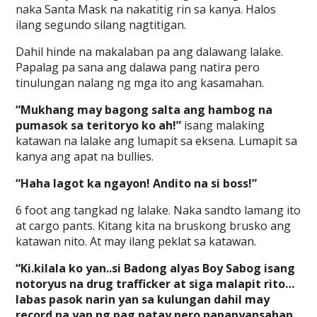
naka Santa Mask na nakatitig rin sa kanya. Halos
ilang segundo silang nagtitigan.
Dahil hinde na makalaban pa ang dalawang lalake.
Papalag pa sana ang dalawa pang natira pero
tinulungan nalang ng mga ito ang kasamahan.
“Mukhang may bagong salta ang hambog na
pumasok sa teritoryo ko ah!”
isang malaking
katawan na lalake ang lumapit sa eksena. Lumapit sa
kanya ang apat na bullies.
“Haha lagot ka ngayon! Andito na si boss!”
6 foot ang tangkad ng lalake. Naka sandto lamang ito
at cargo pants. Kitang kita na bruskong brusko ang
katawan nito. At may ilang peklat sa katawan.
“Ki.kilala ko yan..si Badong alyas Boy Sabog isang
notoryus na drug trafficker at siga malapit rito…
labas pasok narin yan sa kulungan dahil may
record na yan ng pag patay pero napapyansahan