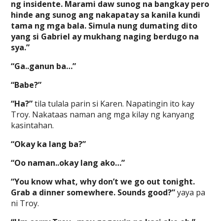
ng insidente. Marami daw sunog na bangkay pero
hinde ang sunog ang nakapatay sa kanila kundi
tama ng mga bala. Simula nung dumating dito
yang si Gabriel ay mukhang naging berdugo na
sya.”
“Ga..ganun ba…”
“Babe?”
“Ha?”
tila tulala parin si Karen. Napatingin ito kay
Troy. Nakataas naman ang mga kilay ng kanyang
kasintahan.
“Okay ka lang ba?”
“Oo naman..okay lang ako…”
“You know what, why don’t we go out tonight.
Grab a dinner somewhere. Sounds good?”
yaya pa
ni Troy.