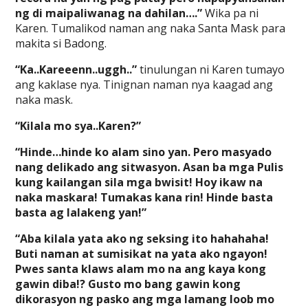
ng di maipaliwanag na dahilan….”
Wika pa ni
Karen. Tumalikod naman ang naka Santa Mask para
makita si Badong.
“Ka..Kareeenn..uggh..”
tinulungan ni Karen tumayo
ang kaklase nya. Tinignan naman nya kaagad ang
naka mask.
“Kilala mo sya..Karen?”
“Hinde…hinde ko alam sino yan. Pero masyado
nang delikado ang sitwasyon. Asan ba mga Pulis
kung kailangan sila mga bwisit! Hoy ikaw na
naka maskara! Tumakas kana rin! Hinde basta
basta ag lalakeng yan!”
“Aba kilala yata ako ng seksing ito hahahaha!
Buti naman at sumisikat na yata ako ngayon!
Pwes santa klaws alam mo na ang kaya kong
gawin diba!? Gusto mo bang gawin kong
dikorasyon ng pasko ang mga lamang loob mo