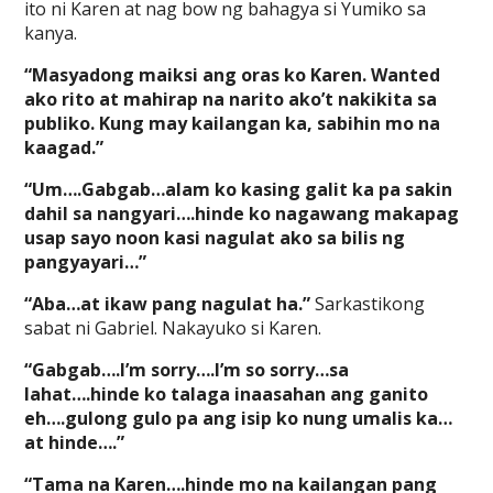
ito ni Karen at nag bow ng bahagya si Yumiko sa
kanya.
“Masyadong maiksi ang oras ko Karen. Wanted
ako rito at mahirap na narito ako’t nakikita sa
publiko. Kung may kailangan ka, sabihin mo na
kaagad.”
“Um….Gabgab…alam ko kasing galit ka pa sakin
dahil sa nangyari….hinde ko nagawang makapag
usap sayo noon kasi nagulat ako sa bilis ng
pangyayari…”
“Aba…at ikaw pang nagulat ha.”
Sarkastikong
sabat ni Gabriel. Nakayuko si Karen.
“Gabgab….I’m sorry….I’m so sorry…sa
lahat….hinde ko talaga inaasahan ang ganito
eh….gulong gulo pa ang isip ko nung umalis ka…
at hinde….”
“Tama na Karen….hinde mo na kailangan pang