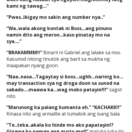
kami ng tawag…”
“Pwes..ibigay mo sakin ang number nya..”
“Wa..wala akong kontak ni Boss…ang pinuno
namin dito ang meron…kaso pinatay mo na
sya….”
“BRAKAMMM!!”
Binaril ni Gabriel ang lalake sa noo.
Kasunod nitong tinutok ang baril sa mukha ng
inaapakan nyang goon.
“Naa..nasa…Tagaytay si boss…ughh…narinig ko…
may transaction sya ng droga doon sa sunod na
sabado….maawa ka…wag moko patayin!!!”
sagot
nito.
“Marunong ka palang kumanta eh.” “KACHAKK!!”
Kinasa nito ang armalite at tumalsik ang isang bala.
“Te..teka..akala ko hinde mo ako papatayin!?
Ginawa ko naman ang gusto mo!!”
maluha luha ito