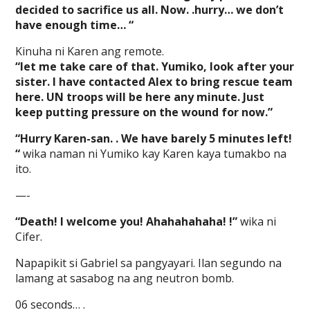
decided to sacrifice us all. Now. .hurry… we don’t
have enough time… “
Kinuha ni Karen ang remote.
“let me take care of that. Yumiko, look after your
sister. I have contacted Alex to bring rescue team
here. UN troops will be here any minute. Just
keep putting pressure on the wound for now.”
“Hurry Karen-san. . We have barely 5 minutes left!
“
wika naman ni Yumiko kay Karen kaya tumakbo na
ito.
—-
“Death! I welcome you! Ahahahahaha! !”
wika ni
Cifer.
Napapikit si Gabriel sa pangyayari. Ilan segundo na
lamang at sasabog na ang neutron bomb.
06 seconds… .