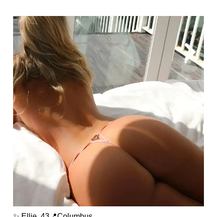
✨ Ellie, 43📍Columbus