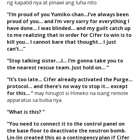
ng kapatid nya at pinawi ang luha nito.
“I’m proud of you Yumiko-chan…I’ve always been
proud of you… and I’m very sorry for everything I
have done… I was blinded… and my guilt catch up
to me realizing that in order for Cifer to win is to
kill you… I cannot bare that thought… I just
can’t…”
“Stop talking sister….I… I’m gonna take you to
the nearest rescue team. Just hold on… “
“It’s too late… Cifer already activated the Purge…
protocol… and there’s no way to stop it… except
for this… “
may hinugot si Himeko na isang remote
apparatus sa bulsa nya.
“What is this? “
“You need to connect it to the control panel on
the base floor to deactivate the neutron bomb.
Lin-lin created this as a contingency plan if Cifer