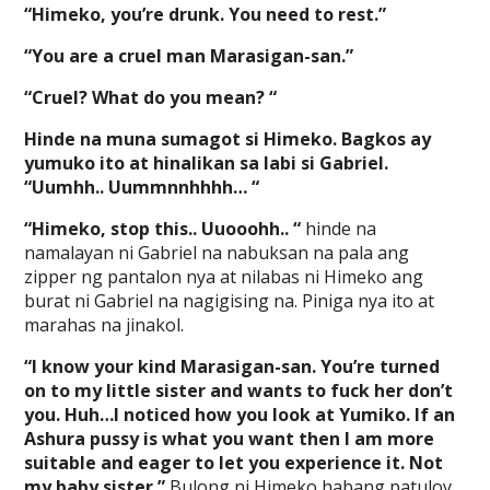
“Himeko, you’re drunk. You need to rest.”
“You are a cruel man Marasigan-san.”
“Cruel? What do you mean? “
Hinde na muna sumagot si Himeko. Bagkos ay
yumuko ito at hinalikan sa labi si Gabriel.
“Uumhh.. Uummnnhhhh… “
“Himeko, stop this.. Uuooohh.. “
hinde na
namalayan ni Gabriel na nabuksan na pala ang
zipper ng pantalon nya at nilabas ni Himeko ang
burat ni Gabriel na nagigising na. Piniga nya ito at
marahas na jinakol.
“I know your kind Marasigan-san. You’re turned
on to my little sister and wants to fuck her don’t
you. Huh…I noticed how you look at Yumiko. If an
Ashura pussy is what you want then I am more
suitable and eager to let you experience it. Not
my baby sister.”
Bulong ni Himeko habang patuloy