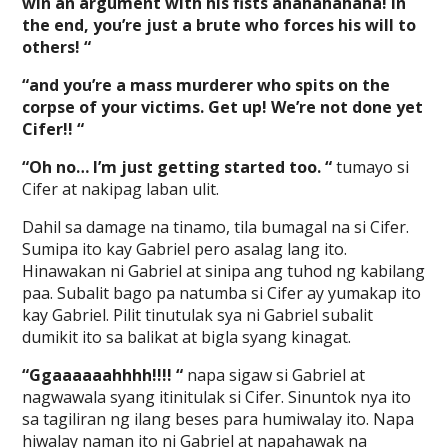
win an argument with his fists ahahahahaha! In
the end, you’re just a brute who forces his will to
others! “
“and you’re a mass murderer who spits on the
corpse of your victims. Get up! We’re not done yet
Cifer!! “
“Oh no… I’m just getting started too. “
tumayo si
Cifer at nakipag laban ulit.
Dahil sa damage na tinamo, tila bumagal na si Cifer.
Sumipa ito kay Gabriel pero asalag lang ito.
Hinawakan ni Gabriel at sinipa ang tuhod ng kabilang
paa. Subalit bago pa natumba si Cifer ay yumakap ito
kay Gabriel. Pilit tinutulak sya ni Gabriel subalit
dumikit ito sa balikat at bigla syang kinagat.
“Ggaaaaaahhhh!!!! “
napa sigaw si Gabriel at
nagwawala syang itinitulak si Cifer. Sinuntok nya ito
sa tagiliran ng ilang beses para humiwalay ito. Napa
hiwalay naman ito ni Gabriel at napahawak na