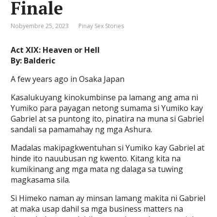
Finale
Nobyembre 25, 2023
Pinay Sex Stories
Act XIX: Heaven or Hell
By: Balderic
A few years ago in Osaka Japan
Kasalukuyang kinokumbinse pa lamang ang ama ni
Yumiko para payagan netong sumama si Yumiko kay
Gabriel at sa puntong ito, pinatira na muna si Gabriel
sandali sa pamamahay ng mga Ashura.
Madalas makipagkwentuhan si Yumiko kay Gabriel at
hinde ito nauubusan ng kwento. Kitang kita na
kumikinang ang mga mata ng dalaga sa tuwing
magkasama sila.
Si Himeko naman ay minsan lamang makita ni Gabriel
at maka usap dahil sa mga business matters na