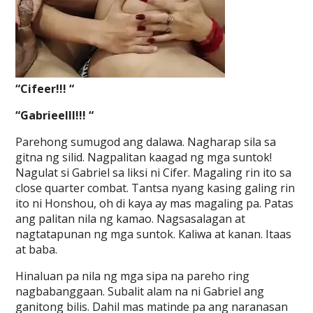
“Cifeer!!! “
“Gabrieelll!!! “
Parehong sumugod ang dalawa. Nagharap sila sa
gitna ng silid. Nagpalitan kaagad ng mga suntok!
Nagulat si Gabriel sa liksi ni Cifer. Magaling rin ito sa
close quarter combat. Tantsa nyang kasing galing rin
ito ni Honshou, oh di kaya ay mas magaling pa. Patas
ang palitan nila ng kamao. Nagsasalagan at
nagtatapunan ng mga suntok. Kaliwa at kanan. Itaas
at baba.
Hinaluan pa nila ng mga sipa na pareho ring
nagbabanggaan. Subalit alam na ni Gabriel ang
ganitong bilis. Dahil mas matinde pa ang naranasan