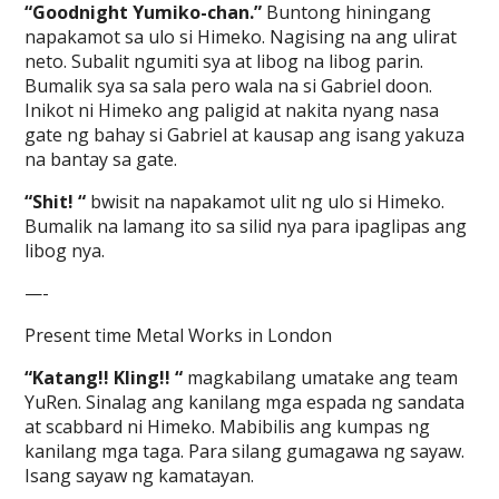
“Goodnight Yumiko-chan.”
Buntong hiningang
napakamot sa ulo si Himeko. Nagising na ang ulirat
neto. Subalit ngumiti sya at libog na libog parin.
Bumalik sya sa sala pero wala na si Gabriel doon.
Inikot ni Himeko ang paligid at nakita nyang nasa
gate ng bahay si Gabriel at kausap ang isang yakuza
na bantay sa gate.
“Shit! “
bwisit na napakamot ulit ng ulo si Himeko.
Bumalik na lamang ito sa silid nya para ipaglipas ang
libog nya.
—-
Present time Metal Works in London
“Katang!! Kling!! “
magkabilang umatake ang team
YuRen. Sinalag ang kanilang mga espada ng sandata
at scabbard ni Himeko. Mabibilis ang kumpas ng
kanilang mga taga. Para silang gumagawa ng sayaw.
Isang sayaw ng kamatayan.