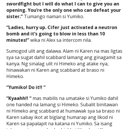
swordfight but I will do what I can to give you an
opening. You’re the only one who can defeat your
sister.”
Tumango naman si Yumiko.
“Ladies, hurry up. Cifer just activated a neutron
bomb and it’s going to blow in less than 10
minutes!”
wika ni Alex sa intercom nila.
Sumogod ulit ang dalawa. Alam ni Karen na mas ligtas
sya sa sugat dahil scabbard lamang ang ginagamit sa
kanya. Ng sinalag ulit ni Himeko ang atake nya,
hinawakan ni Karen ang scabbard at braso ni
Himeko.
“Yumiko! Do it!! “
“Kyaahh!! “
mas mabilis na umatake si Yumiko dahil
one handed na lamang si Himeko. Subalit binitawan
ni Himeko ang scabbard at humawak sya sa braso ni
Karen sabay ikot at biglang humarap ang likod ni
Karen sa papalapit na katana ni Yumiko. Sa isang