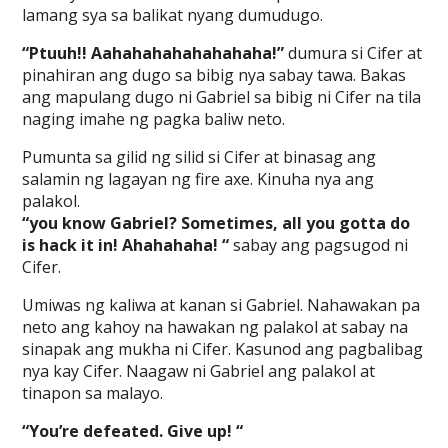
lamang sya sa balikat nyang dumudugo.
“Ptuuh!! Aahahahahahahahaha!”
dumura si Cifer at
pinahiran ang dugo sa bibig nya sabay tawa. Bakas
ang mapulang dugo ni Gabriel sa bibig ni Cifer na tila
naging imahe ng pagka baliw neto.
Pumunta sa gilid ng silid si Cifer at binasag ang
salamin ng lagayan ng fire axe. Kinuha nya ang
palakol.
“you know Gabriel? Sometimes, all you gotta do
is hack it in! Ahahahaha! “
sabay ang pagsugod ni
Cifer.
Umiwas ng kaliwa at kanan si Gabriel. Nahawakan pa
neto ang kahoy na hawakan ng palakol at sabay na
sinapak ang mukha ni Cifer. Kasunod ang pagbalibag
nya kay Cifer. Naagaw ni Gabriel ang palakol at
tinapon sa malayo.
“You’re defeated. Give up! “