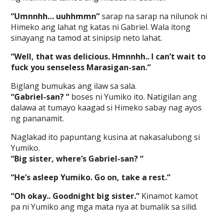
“Umnnhh… uuhhmmn”
sarap na sarap na nilunok ni
Himeko ang lahat ng katas ni Gabriel. Wala itong
sinayang na tamod at sinipsip neto lahat.
“Well, that was delicious. Hmnnhh.. I can’t wait to
fuck you senseless Marasigan-san.”
Biglang bumukas ang ilaw sa sala.
“Gabriel-san? “
boses ni Yumiko ito. Natigilan ang
dalawa at tumayo kaagad si Himeko sabay nag ayos
ng pananamit.
Naglakad ito papuntang kusina at nakasalubong si
Yumiko.
“Big sister, where’s Gabriel-san? “
“He’s asleep Yumiko. Go on, take a rest.”
“Oh okay.. Goodnight big sister.”
Kinamot kamot
pa ni Yumiko ang mga mata nya at bumalik sa silid.