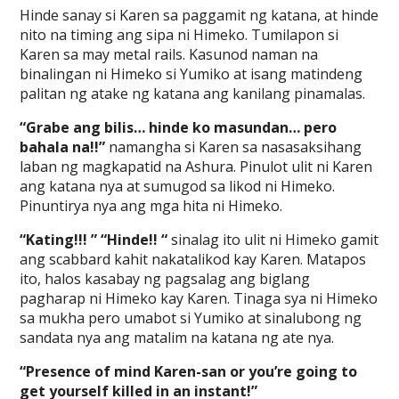
Hinde sanay si Karen sa paggamit ng katana, at hinde
nito na timing ang sipa ni Himeko. Tumilapon si
Karen sa may metal rails. Kasunod naman na
binalingan ni Himeko si Yumiko at isang matindeng
palitan ng atake ng katana ang kanilang pinamalas.
“Grabe ang bilis… hinde ko masundan… pero
bahala na!!”
namangha si Karen sa nasasaksihang
laban ng magkapatid na Ashura. Pinulot ulit ni Karen
ang katana nya at sumugod sa likod ni Himeko.
Pinuntirya nya ang mga hita ni Himeko.
“Kating!!! ” “Hinde!! “
sinalag ito ulit ni Himeko gamit
ang scabbard kahit nakatalikod kay Karen. Matapos
ito, halos kasabay ng pagsalag ang biglang
pagharap ni Himeko kay Karen. Tinaga sya ni Himeko
sa mukha pero umabot si Yumiko at sinalubong ng
sandata nya ang matalim na katana ng ate nya.
“Presence of mind Karen-san or you’re going to
get yourself killed in an instant!”