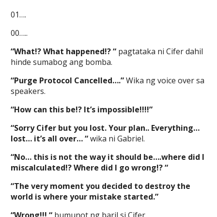
01….
00…..
“What!? What happened!? “
pagtataka ni Cifer dahil
hinde sumabog ang bomba.
“Purge Protocol Cancelled….”
Wika ng voice over sa
speakers.
“How can this be!? It’s impossible!!!!”
“Sorry Cifer but you lost. Your plan.. Everything…
lost… it’s all over… “
wika ni Gabriel.
“No… this is not the way it should be….where did I
miscalculated!? Where did I go wrong!? “
“The very moment you decided to destroy the
world is where your mistake started.”
“Wrong!!! “
bumunot ng baril si Cifer.