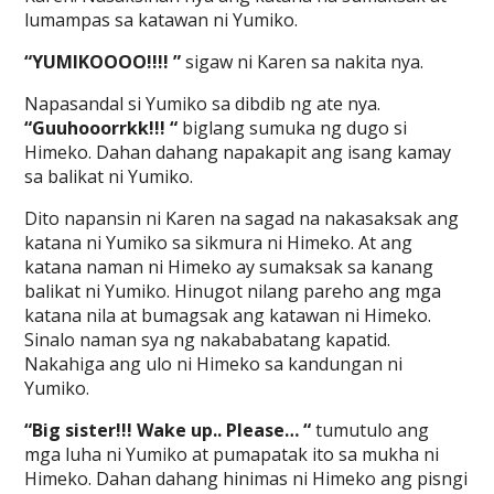
lumampas sa katawan ni Yumiko.
“YUMIKOOOO!!!! ”
sigaw ni Karen sa nakita nya.
Napasandal si Yumiko sa dibdib ng ate nya.
“Guuhooorrkk!!! “
biglang sumuka ng dugo si
Himeko. Dahan dahang napakapit ang isang kamay
sa balikat ni Yumiko.
Dito napansin ni Karen na sagad na nakasaksak ang
katana ni Yumiko sa sikmura ni Himeko. At ang
katana naman ni Himeko ay sumaksak sa kanang
balikat ni Yumiko. Hinugot nilang pareho ang mga
katana nila at bumagsak ang katawan ni Himeko.
Sinalo naman sya ng nakababatang kapatid.
Nakahiga ang ulo ni Himeko sa kandungan ni
Yumiko.
“Big sister!!! Wake up.. Please… “
tumutulo ang
mga luha ni Yumiko at pumapatak ito sa mukha ni
Himeko. Dahan dahang hinimas ni Himeko ang pisngi