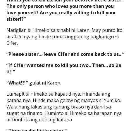
The only person who loves you more than you
love yourself! Are you really willing to kill your
sister!?”
Natigilan si Himeko sa sinabi ni Karen. May punto ito
at alam nyang hinde tumatanggap ng pagkabigo si
Cifer.
“Please sister… leave Cifer and come back to us.. “
“If Cifer wanted me to kill you two.. Then… so be
it! “
“What!? “
gulat ni Karen.
Lumapit si Himeko sa kapatid nya. Hinanda ang
katana nya. Hinde maka galaw ng maayos si Yumiko.
Wala nang lakas ang kanang braso nya dahil sa
sugat na tinamo. Huminto si Himeko sa harapan nya
at tinutok ang dulo ng katana.
“Time to die little sister.”