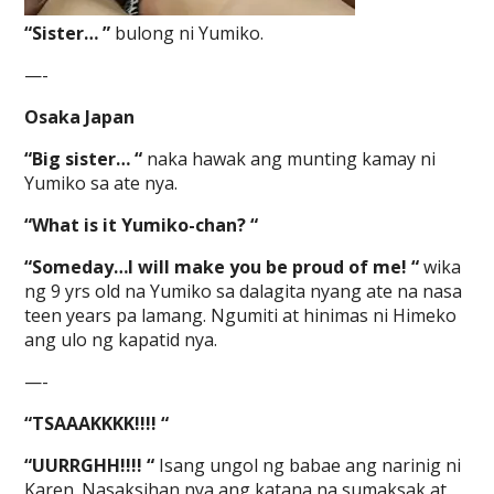
“Sister… ”
bulong ni Yumiko.
—-
Osaka Japan
“Big sister… “
naka hawak ang munting kamay ni
Yumiko sa ate nya.
“What is it Yumiko-chan? “
“Someday…I will make you be proud of me! “
wika
ng 9 yrs old na Yumiko sa dalagita nyang ate na nasa
teen years pa lamang. Ngumiti at hinimas ni Himeko
ang ulo ng kapatid nya.
—-
“TSAAAKKKK!!!! “
“UURRGHH!!!! “
Isang ungol ng babae ang narinig ni
Karen. Nasaksihan nya ang katana na sumaksak at