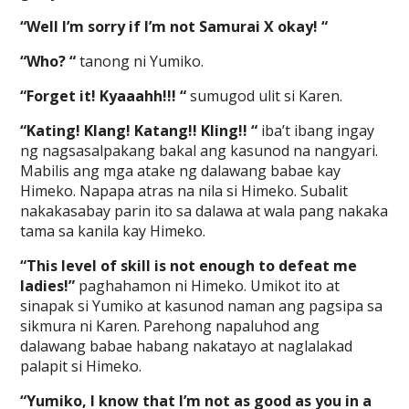
“Well I’m sorry if I’m not Samurai X okay! “
“Who? “
tanong ni Yumiko.
“Forget it! Kyaaahh!!! “
sumugod ulit si Karen.
“Kating! Klang! Katang!! Kling!! “
iba’t ibang ingay
ng nagsasalpakang bakal ang kasunod na nangyari.
Mabilis ang mga atake ng dalawang babae kay
Himeko. Napapa atras na nila si Himeko. Subalit
nakakasabay parin ito sa dalawa at wala pang nakaka
tama sa kanila kay Himeko.
“This level of skill is not enough to defeat me
ladies!”
paghahamon ni Himeko. Umikot ito at
sinapak si Yumiko at kasunod naman ang pagsipa sa
sikmura ni Karen. Parehong napaluhod ang
dalawang babae habang nakatayo at naglalakad
palapit si Himeko.
“Yumiko, I know that I’m not as good as you in a