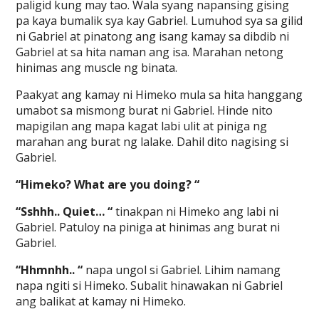
paligid kung may tao. Wala syang napansing gising
pa kaya bumalik sya kay Gabriel. Lumuhod sya sa gilid
ni Gabriel at pinatong ang isang kamay sa dibdib ni
Gabriel at sa hita naman ang isa. Marahan netong
hinimas ang muscle ng binata.
Paakyat ang kamay ni Himeko mula sa hita hanggang
umabot sa mismong burat ni Gabriel. Hinde nito
mapigilan ang mapa kagat labi ulit at piniga ng
marahan ang burat ng lalake. Dahil dito nagising si
Gabriel.
“Himeko? What are you doing? “
“Sshhh.. Quiet… “
tinakpan ni Himeko ang labi ni
Gabriel. Patuloy na piniga at hinimas ang burat ni
Gabriel.
“Hhmnhh.. “
napa ungol si Gabriel. Lihim namang
napa ngiti si Himeko. Subalit hinawakan ni Gabriel
ang balikat at kamay ni Himeko.