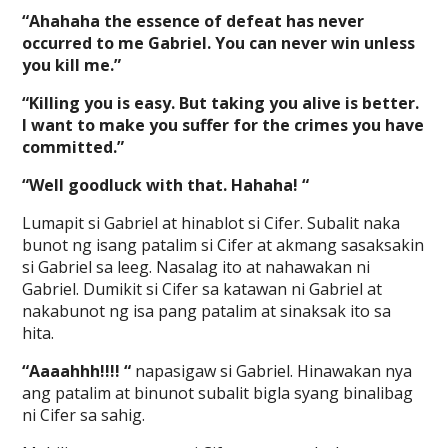
“Ahahaha the essence of defeat has never
occurred to me Gabriel. You can never win unless
you kill me.”
“Killing you is easy. But taking you alive is better.
I want to make you suffer for the crimes you have
committed.”
“Well goodluck with that. Hahaha! “
Lumapit si Gabriel at hinablot si Cifer. Subalit naka
bunot ng isang patalim si Cifer at akmang sasaksakin
si Gabriel sa leeg. Nasalag ito at nahawakan ni
Gabriel. Dumikit si Cifer sa katawan ni Gabriel at
nakabunot ng isa pang patalim at sinaksak ito sa
hita.
“Aaaahhh!!!! “
napasigaw si Gabriel. Hinawakan nya
ang patalim at binunot subalit bigla syang binalibag
ni Cifer sa sahig.