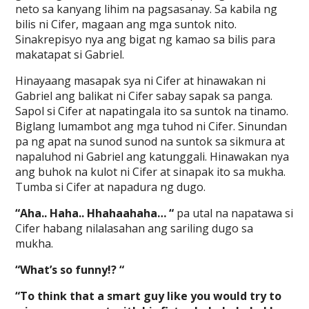
neto sa kanyang lihim na pagsasanay. Sa kabila ng
bilis ni Cifer, magaan ang mga suntok nito.
Sinakrepisyo nya ang bigat ng kamao sa bilis para
makatapat si Gabriel.
Hinayaang masapak sya ni Cifer at hinawakan ni
Gabriel ang balikat ni Cifer sabay sapak sa panga.
Sapol si Cifer at napatingala ito sa suntok na tinamo.
Biglang lumambot ang mga tuhod ni Cifer. Sinundan
pa ng apat na sunod sunod na suntok sa sikmura at
napaluhod ni Gabriel ang katunggali. Hinawakan nya
ang buhok na kulot ni Cifer at sinapak ito sa mukha.
Tumba si Cifer at napadura ng dugo.
“Aha.. Haha.. Hhahaahaha… “
pa utal na napatawa si
Cifer habang nilalasahan ang sariling dugo sa
mukha.
“What’s so funny!? “
“To think that a smart guy like you would try to