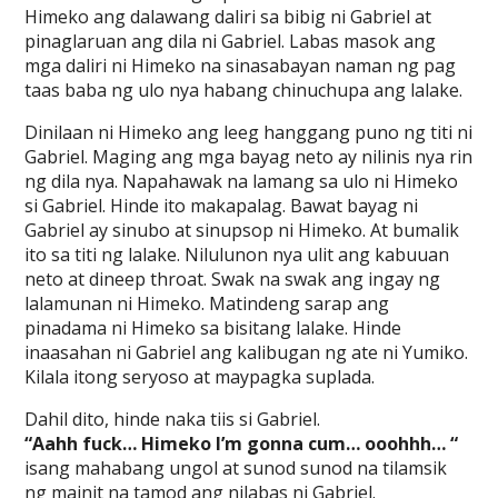
Himeko ang dalawang daliri sa bibig ni Gabriel at
pinaglaruan ang dila ni Gabriel. Labas masok ang
mga daliri ni Himeko na sinasabayan naman ng pag
taas baba ng ulo nya habang chinuchupa ang lalake.
Dinilaan ni Himeko ang leeg hanggang puno ng titi ni
Gabriel. Maging ang mga bayag neto ay nilinis nya rin
ng dila nya. Napahawak na lamang sa ulo ni Himeko
si Gabriel. Hinde ito makapalag. Bawat bayag ni
Gabriel ay sinubo at sinupsop ni Himeko. At bumalik
ito sa titi ng lalake. Nilulunon nya ulit ang kabuuan
neto at dineep throat. Swak na swak ang ingay ng
lalamunan ni Himeko. Matindeng sarap ang
pinadama ni Himeko sa bisitang lalake. Hinde
inaasahan ni Gabriel ang kalibugan ng ate ni Yumiko.
Kilala itong seryoso at maypagka suplada.
Dahil dito, hinde naka tiis si Gabriel.
“Aahh fuck… Himeko I’m gonna cum… ooohhh… “
isang mahabang ungol at sunod sunod na tilamsik
ng mainit na tamod ang nilabas ni Gabriel.