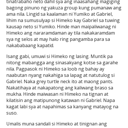
tinatrabaho neto dahil sya ang inaasahang magiging
bagong pinuno ng yakuza group kung pumanaw ang
ama nila. Lingid sa kaalaman ni Yumiko at Gabriel,
lihim na sumusulyap si Himeko kay Gabriel sa tuwing
kausap neto si Yumiko. Hinde man maipaliwanag ni
Himeko ang nararamdaman ay tila nakakaramdam
sya ng selos at may halo ring pangamba para sa
nakababaang kapatid.
Isang gabi, umuwi si Himeko ng lasing. Muntik pa
nitong mabangga ang sinasakyang kotse sa garahe
nila. Pagpasok ni Himeko sa loob ng bahay ay
naabutan nyang nakahiga sa lapag at natutulog si
Gabriel. Naka grey turtle neck ito at maong pants.
Nakatihaya at nakapatong ang kaliwang braso sa
mukha. Hinde maiwasan ni Himeko na tignan at
kilatisin ang matipunong katawan ni Gabriel. Napa
kagat labi sya at napahimas sa kanyang matayog na
suso.
Umalis muna sandali si Himeko at tinignan ang