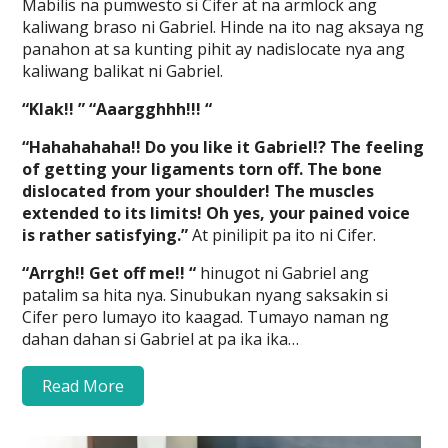
Mabilis na pumwesto si Cifer at na armlock ang
kaliwang braso ni Gabriel. Hinde na ito nag aksaya ng
panahon at sa kunting pihit ay nadislocate nya ang
kaliwang balikat ni Gabriel.
“Klak!! ” “Aaargghhh!!! “
“Hahahahaha!! Do you like it Gabriel!? The feeling
of getting your ligaments torn off. The bone
dislocated from your shoulder! The muscles
extended to its limits! Oh yes, your pained voice
is rather satisfying.”
At pinilipit pa ito ni Cifer.
“Arrgh!! Get off me!! “
hinugot ni Gabriel ang
patalim sa hita nya. Sinubukan nyang saksakin si
Cifer pero lumayo ito kaagad. Tumayo naman ng
dahan dahan si Gabriel at pa ika ika…
Read More