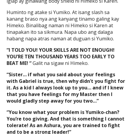
iglap ay ginawang body shield ni Himeko si Karen.
Huminto ng atake si Yumiko. At isang slash sa
kanang braso nya ang kanyang tinamo galing kay
Himeko. Binalibag naman ni Himeko si Karen at
tinapakan ito sa sikmura. Napa ubo ang dalaga
habang napa atras naman at duguan si Yumiko.
“I TOLD YOU! YOUR SKILLS ARE NOT ENOUGH!
YOU’RE TEN THOUSAND YEARS TOO EARLY TO
BEAT ME! “
Galit na sigaw ni Himeko.
“Sister… if what you said about your feelings
with Gabriel is true, then why didn’t you fight for
it. As a kid I always look up to you… and if I knew
that you have feelings for my Master then I
would gladly step away for you two…”
“You know what your problem is Yumiko-chan?
You’re too giving. And that is something I cannot
tolerate! As an Ashura, you are trained to fight
and to be a strong leader!”