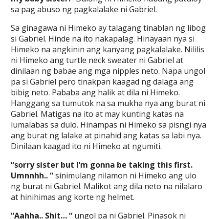
sa pag abuso ng pagkalalake ni Gabriel.
Sa ginagawa ni Himeko ay talagang tinablan ng libog
si Gabriel. Hinde na ito nakapalag. Hinayaan nya si
Himeko na angkinin ang kanyang pagkalalake. Nililis
ni Himeko ang turtle neck sweater ni Gabriel at
dinilaan ng babae ang mga nipples neto. Napa ungol
pa si Gabriel pero tinakpan kaagad ng dalaga ang
bibig neto. Pababa ang halik at dila ni Himeko.
Hanggang sa tumutok na sa mukha nya ang burat ni
Gabriel. Matigas na ito at may kunting katas na
lumalabas sa dulo. Hinampas ni Himeko sa pisngi nya
ang burat ng lalake at pinahid ang katas sa labi nya.
Dinilaan kaagad ito ni Himeko at ngumiti.
“sorry sister but I’m gonna be taking this first.
Umnnhh.. “
sinimulang nilamon ni Himeko ang ulo
ng burat ni Gabriel. Malikot ang dila neto na nilalaro
at hinihimas ang korte ng helmet.
“Aahha.. Shit… “
ungol pa ni Gabriel. Pinasok ni