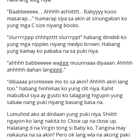
“Baabbeeeee…. Ahhhh ashiitttt… Babyyyy kooo
masarap….” humarap siya sa akin at sinungaban ko
yung mga C size niyang boobs.
“slurrrrppp shhhptttt slurrrppt” habang dinididi ko
yung mga nipples niyang medyo brown. Habang
yung kamay ko pababa na sa puki niya.
“ahhhh babbeeeee waggg muunnaaa diyaaan. Ahhhh
ahhhhh dahan langggg..”
“dibaaaa promiseee mo to sa akin? Ahhhh akin lang
too.” habang hinhimas ko yung clit niya. Kahit
mabulbul siya ay gusto ko talagang higupin yung
sabaw nang puki niyang basang basa na.
Lumuhod ako at dinilaan yung puki niya. Shiittt
ngayon ko lang nakita to. Close up na close up.
Halatang d na Virgin tong si Baby ko. Tangina may
nakauna na sa akin? Pero ok lang wla na akong paki