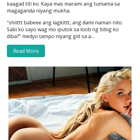
kaagad titi ko. Kaya mas marami ang tumama sa
magaganda niyang mukha.
“shiittt babeee ang lagkittt, ang dami naman nito.
Sabi ko sayo wag mo iputok sa loob ng bibig ko
diba?” medyo tampo niyang giit sa a…
Read More