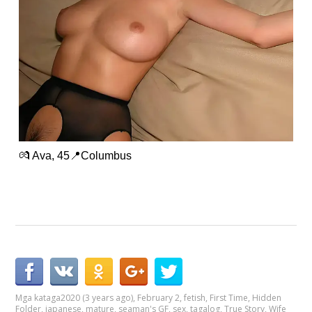
💏 Ava, 45📍Columbus
Mga kataga
2020 (3 years ago)
,
February 2
,
fetish
,
First Time
,
Hidden
Folder
,
japanese
,
mature
,
seaman's GF
,
sex
,
tagalog
,
True Story
,
Wife