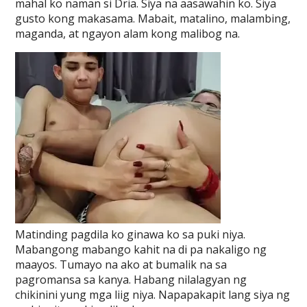
mahal ko naman si Dria. Siya na aasawahin ko. Siya
gusto kong makasama. Mabait, matalino, malambing,
maganda, at ngayon alam kong malibog na.
Matinding pagdila ko ginawa ko sa puki niya.
Mabangong mabango kahit na di pa nakaligo ng
maayos. Tumayo na ako at bumalik na sa
pagromansa sa kanya. Habang nilalagyan ng
chikinini yung mga liig niya. Napapakapit lang siya ng