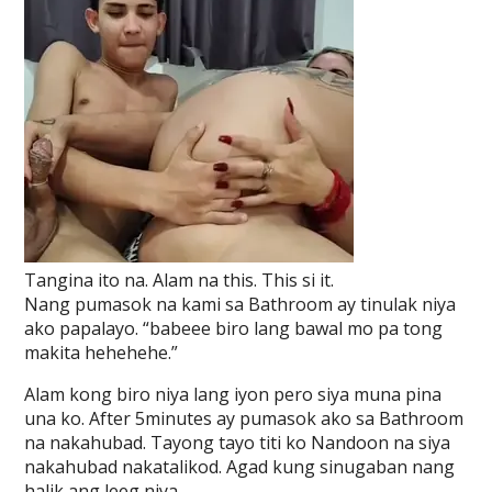
Tangina ito na. Alam na this. This si it.
Nang pumasok na kami sa Bathroom ay tinulak niya
ako papalayo. “babeee biro lang bawal mo pa tong
makita hehehehe.”
Alam kong biro niya lang iyon pero siya muna pina
una ko. After 5minutes ay pumasok ako sa Bathroom
na nakahubad. Tayong tayo titi ko Nandoon na siya
nakahubad nakatalikod. Agad kung sinugaban nang
halik ang leeg niya.