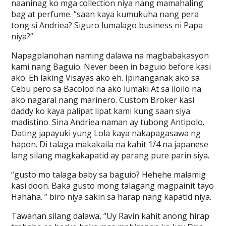
naaninag ko mga collection niya nang mamahaling
bag at perfume. “saan kaya kumukuha nang pera
tong si Andriea? Siguro lumalago business ni Papa
niya?”
Napagplanohan naming dalawa na magbabakasyon
kami nang Baguio. Never been in baguio before kasi
ako. Eh laking Visayas ako eh. Ipinanganak ako sa
Cebu pero sa Bacolod na ako lumaki At sa iloilo na
ako nagaral nang marinero. Custom Broker kasi
daddy ko kaya palipat lipat kami kung saan siya
madistino. Sina Andriea naman ay tubong Antipolo.
Dating japayuki yung Lola kaya nakapagasawa ng
hapon. Di talaga makakaila na kahit 1/4 na japanese
lang silang magkakapatid ay parang pure parin siya.
“gusto mo talaga baby sa baguio? Hehehe malamig
kasi doon. Baka gusto mong talagang magpainit tayo
Hahaha. ” biro niya sakin sa harap nang kapatid niya.
Tawanan silang dalawa, “Uy Ravin kahit anong hirap