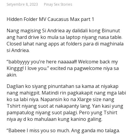
Setyembre 8, 2023
Pinay Sex Stories
Hidden Folder MV Caucasus Max part 1
Nang magising Si Andriea ay dalidali kong Binunut
ang hard drive ko mula sa laptop niyang nasa table.
Closed lahat nang apps at folders para di maghinala
si Andriea.
“babbyyyy you’re here naaaaa!!! Welcome back my
Kinggg! I love you.” excited na pagwelcome niya sa
akin.
Daglian ko siyang pinuntahan sa kama at niyakap
nang mahigpit. Matindi rin pagkakapit nang mga labi
ko sa labi niya. Napansin ko na Xlarge size nang
Tshirt niyang suot at nakapanty lang. Yan kasi yung
pampatulog niyang suot palagi. Pero yung Tshirt
niya ay d ko mahulaan kung kanino galing.
“Babeee I miss you so much. Ang ganda mo talaga.