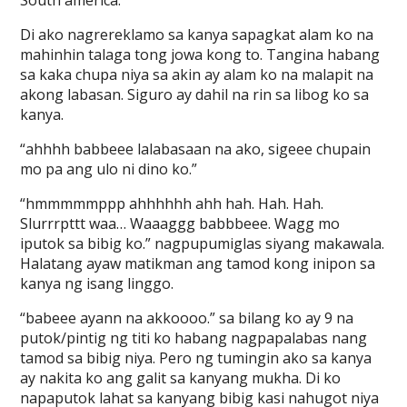
South america.
Di ako nagrereklamo sa kanya sapagkat alam ko na
mahinhin talaga tong jowa kong to. Tangina habang
sa kaka chupa niya sa akin ay alam ko na malapit na
akong labasan. Siguro ay dahil na rin sa libog ko sa
kanya.
“ahhhh babbeee lalabasaan na ako, sigeee chupain
mo pa ang ulo ni dino ko.”
“hmmmmmppp ahhhhhh ahh hah. Hah. Hah.
Slurrrpttt waa… Waaaggg babbbeee. Wagg mo
iputok sa bibig ko.” nagpupumiglas siyang makawala.
Halatang ayaw matikman ang tamod kong inipon sa
kanya ng isang linggo.
“babeee ayann na akkoooo.” sa bilang ko ay 9 na
putok/pintig ng titi ko habang nagpapalabas nang
tamod sa bibig niya. Pero ng tumingin ako sa kanya
ay nakita ko ang galit sa kanyang mukha. Di ko
napaputok lahat sa kanyang bibig kasi nahugot niya