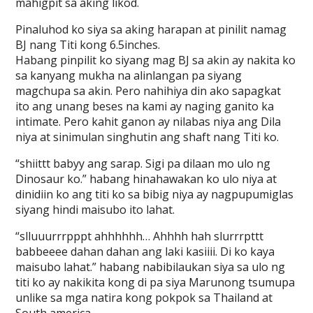
mahigpit sa aking likod.
Pinaluhod ko siya sa aking harapan at pinilit namag
BJ nang Titi kong 6.5inches.
Habang pinpilit ko siyang mag BJ sa akin ay nakita ko
sa kanyang mukha na alinlangan pa siyang
magchupa sa akin. Pero nahihiya din ako sapagkat
ito ang unang beses na kami ay naging ganito ka
intimate. Pero kahit ganon ay nilabas niya ang Dila
niya at sinimulan singhutin ang shaft nang Titi ko.
“shiittt babyy ang sarap. Sigi pa dilaan mo ulo ng
Dinosaur ko.” habang hinahawakan ko ulo niya at
dinidiin ko ang titi ko sa bibig niya ay nagpupumiglas
siyang hindi maisubo ito lahat.
“slluuurrrpppt ahhhhhh… Ahhhh hah slurrrpttt
babbeeee dahan dahan ang laki kasiiii. Di ko kaya
maisubo lahat.” habang nabibilaukan siya sa ulo ng
titi ko ay nakikita kong di pa siya Marunong tsumupa
unlike sa mga natira kong pokpok sa Thailand at