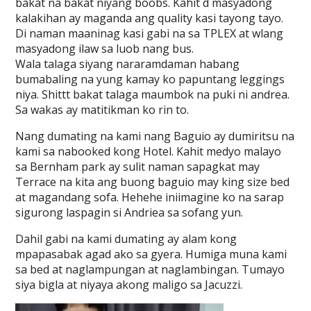
bakat na bakat niyang boobs. Kahit d masyadong
kalakihan ay maganda ang quality kasi tayong tayo.
Di naman maaninag kasi gabi na sa TPLEX at wlang
masyadong ilaw sa luob nang bus.
Wala talaga siyang nararamdaman habang
bumabaling na yung kamay ko papuntang leggings
niya. Shittt bakat talaga maumbok na puki ni andrea.
Sa wakas ay matitikman ko rin to.
Nang dumating na kami nang Baguio ay dumiritsu na
kami sa nabooked kong Hotel. Kahit medyo malayo
sa Bernham park ay sulit naman sapagkat may
Terrace na kita ang buong baguio may king size bed
at magandang sofa. Hehehe iniimagine ko na sarap
sigurong laspagin si Andriea sa sofang yun.
Dahil gabi na kami dumating ay alam kong
mpapasabak agad ako sa gyera. Humiga muna kami
sa bed at naglampungan at naglambingan. Tumayo
siya bigla at niyaya akong maligo sa Jacuzzi.