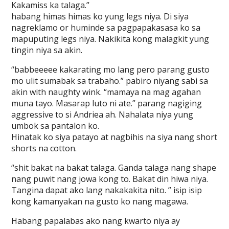
Kakamiss ka talaga.”
habang himas himas ko yung legs niya. Di siya
nagreklamo or huminde sa pagpapakasasa ko sa
mapuputing legs niya. Nakikita kong malagkit yung
tingin niya sa akin.
“babbeeeee kakarating mo lang pero parang gusto
mo ulit sumabak sa trabaho.” pabiro niyang sabi sa
akin with naughty wink. “mamaya na mag agahan
muna tayo. Masarap luto ni ate.” parang nagiging
aggressive to si Andriea ah. Nahalata niya yung
umbok sa pantalon ko.
Hinatak ko siya patayo at nagbihis na siya nang short
shorts na cotton.
“shit bakat na bakat talaga. Ganda talaga nang shape
nang puwit nang jowa kong to. Bakat din hiwa niya.
Tangina dapat ako lang nakakakita nito. ” isip isip
kong kamanyakan na gusto ko nang magawa.
Habang papalabas ako nang kwarto niya ay