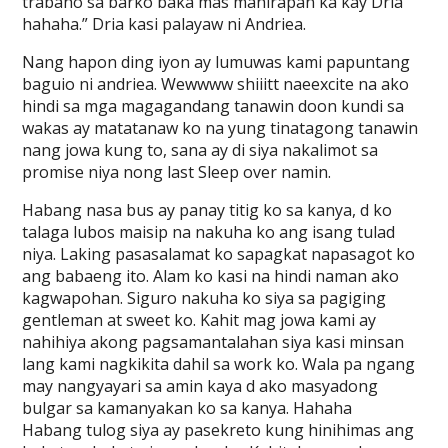
trabaho sa barko baka mas mahirapan ka kay Dria
hahaha.” Dria kasi palayaw ni Andriea.
Nang hapon ding iyon ay lumuwas kami papuntang
baguio ni andriea. Wewwww shiiitt naeexcite na ako
hindi sa mga magagandang tanawin doon kundi sa
wakas ay matatanaw ko na yung tinatagong tanawin
nang jowa kung to, sana ay di siya nakalimot sa
promise niya nong last Sleep over namin.
Habang nasa bus ay panay titig ko sa kanya, d ko
talaga lubos maisip na nakuha ko ang isang tulad
niya. Laking pasasalamat ko sapagkat napasagot ko
ang babaeng ito. Alam ko kasi na hindi naman ako
kagwapohan. Siguro nakuha ko siya sa pagiging
gentleman at sweet ko. Kahit mag jowa kami ay
nahihiya akong pagsamantalahan siya kasi minsan
lang kami nagkikita dahil sa work ko. Wala pa ngang
may nangyayari sa amin kaya d ako masyadong
bulgar sa kamanyakan ko sa kanya. Hahaha
Habang tulog siya ay pasekreto kung hinihimas ang