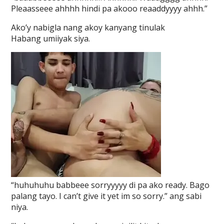
Pleaasseee ahhhh hindi pa akooo reaaddyyyy ahhh.”
Ako’y nabigla nang akoy kanyang tinulak
Habang umiiyak siya.
“huhuhuhu babbeee sorryyyyy di pa ako ready. Bago
palang tayo. I can’t give it yet im so sorry.” ang sabi
niya.