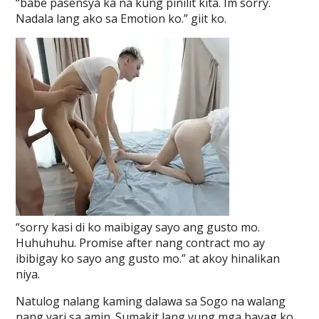
“babe pasensya ka na kung pinilit kita. Im sorry.
Nadala lang ako sa Emotion ko.” giit ko.
“sorry kasi di ko maibigay sayo ang gusto mo.
Huhuhuhu. Promise after nang contract mo ay
ibibigay ko sayo ang gusto mo.” at akoy hinalikan
niya.
Natulog nalang kaming dalawa sa Sogo na walang
nang yari sa amin. Sumakit lang yung mga bayag ko