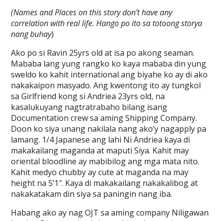
(Names and Places on this story don’t have any
correlation with real life. Hango po ito sa totoong storya
nang buhay
)
Ako po si Ravin 25yrs old at isa po akong seaman.
Mababa lang yung rangko ko kaya mababa din yung
sweldo ko kahit international ang biyahe ko ay di ako
nakakaipon masyado. Ang kwentong ito ay tungkol
sa Girlfriend kong si Andriea 23yrs old, na
kasalukuyang nagtratrabaho bilang isang
Documentation crew sa aming Shipping Company.
Doon ko siya unang nakilala nang ako’y nagapply pa
lamang. 1/4 Japanese ang lahi Ni Andriea kaya di
makakailang maganda at maputi Siya. Kahit may
oriental bloodline ay mabibilog ang mga mata nito.
Kahit medyo chubby ay cute at maganda na may
height na 5’1″. Kaya di makakailang nakakalibog at
nakakatakam din siya sa paningin nang iba.
Habang ako ay nag OJT sa aming company Niligawan