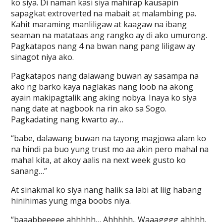
ko siya. Di naman kasi siya mahirap kausapin
sapagkat extroverted na mabait at malambing pa.
Kahit maraming manliligaw at kaagaw na ibang
seaman na matataas ang rangko ay di ako umurong.
Pagkatapos nang 4 na bwan nang pang liligaw ay
sinagot niya ako.
Pagkatapos nang dalawang buwan ay sasampa na
ako ng barko kaya naglakas nang loob na akong
ayain makipagtalik ang aking nobya. Inaya ko siya
nang date at nagbook na rin ako sa Sogo.
Pagkadating nang kwarto ay…
“babe, dalawang buwan na tayong magjowa alam ko
na hindi pa buo yung trust mo aa akin pero mahal na
mahal kita, at akoy aalis na next week gusto ko
sanang…”
At sinakmal ko siya nang halik sa labi at liig habang
hinihimas yung mga boobs niya.
“baaabbeeeee ahhhhh… Ahhhhh.. Waaagggg ahhhh.