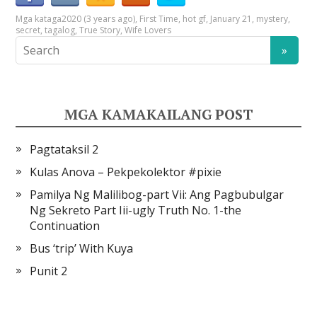
Mga kataga
2020 (3 years ago)
,
First Time
,
hot gf
,
January 21
,
mystery
,
secret
,
tagalog
,
True Story
,
Wife Lovers
MGA KAMAKAILANG POST
Pagtataksil 2
Kulas Anova – Pekpekolektor #pixie
Pamilya Ng Malilibog-part Vii: Ang Pagbubulgar
Ng Sekreto Part Iii-ugly Truth No. 1-the
Continuation
Bus ‘trip’ With Kuya
Punit 2