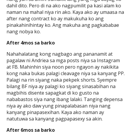
dahil dito. Pero di na ako nagpumilit pa kasi alam ko
naman na mahal niya rin ako. Kaya ako ay umaasa na
after nang contract ko ay makukuha ko ang
pinakahinihintay ko. Ang makuha ang pagkababae
nang nobya ko.
After 4mos sa barko
Nahahalatang kong nagbago ang pananamit at
pagalaw ni Andriea sa mga posts niya sa Instagram
at FB. Mahinhin siya noon pero ngayon ay nakikita
kong naka bukas palagi cleavage niya sa kanyang PP.
Palagi na rin siyang naka pekpek shorts. Syempre
bilang BF niya ay palagi ko siyang sinasabihan na
magbihis disente sapagkat di ko gusto na
nababastos siya nang ibang lalaki. Tanging depensa
niya ay ako daw yung pinapalabasan niya nang
kanyang pinapasexihan. Kaya ako naman ay
natutuwa sa kanyang pagpapasexy sa akin.
After 6mos sa barko