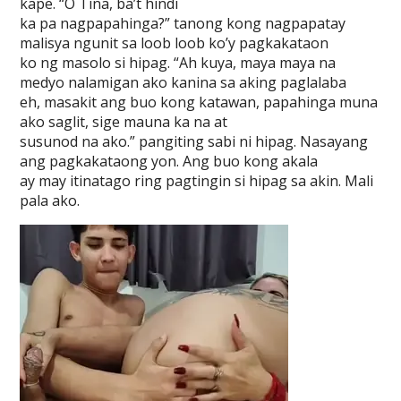
kape. “O Tina, ba’t hindi
ka pa nagpapahinga?” tanong kong nagpapatay
malisya ngunit sa loob loob ko’y pagkakataon
ko ng masolo si hipag. “Ah kuya, maya maya na
medyo nalamigan ako kanina sa aking paglalaba
eh, masakit ang buo kong katawan, papahinga muna
ako saglit, sige mauna ka na at
susunod na ako.” pangiting sabi ni hipag. Nasayang
ang pagkakataong yon. Ang buo kong akala
ay may itinatago ring pagtingin si hipag sa akin. Mali
pala ako.