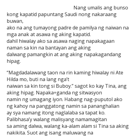
Nang umalis ang bunso
kong kapatid papuntang Saudi nong nakaraang
buwan,
ako na ang tumayong padre de pamilya ng naiwan na
mga anak at asawa ng aking kapatid.
dahil hiwalay ako sa asawa naging napakagaan
naman sa kin na bantayan ang aking
dalwang pamangkin at ang aking napakagandang
hipag.
“Magdadalawang taon na rin kaming hiwalay ni Ate
Hilda mo, buti na lang nga’t
naiwan sa kin tong si Buboy.” sagot ko kay Tina, ang
aking hipag. Napaka=ganda ng sitwasyon
namin ng umagang iyon. Habang nag-puputol ako
ng kahoy na panggatong namin sa pananghalian
ay sya namang itong naglalaba sa tapat ko.
Palibhasa’y walang malisyang namamagitan
sa aming dalwa, walang ka-alam alam si Tina sa aking
nakikita. Suot ang isang maluwang na