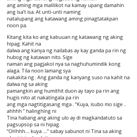
ang aming mga malilikot na kamay upang damahin
ang isa’t isa. At unti-unti naming
natalupang ang katawang aming pinagtatakpan
noon pa.
Kitang kita ko ang kabuuan ng katawang ng aking
hipag. Kahit na
dalwa ang kanya ng nailabas ay kay ganda pa rin ng
hubog ng katawan nito. Sige
naman ang pagjakol nya sa naghuhumindik kong
alaga. Tila noon lamang sya
nakakita ng . Ang ganda ng kanyang suso na kahit na
dalwa ng sa aking
pamangkin ang humithit duon ay tayo pa rin ang
hugis nito at nakatingala pa rin
ang mga nagtitigasang mga . “Kuya, isubo mo sige ..
ahhhh ” halinghing ni
Tina habang ang aking ulo ay di magkandatuto sa
pagsupsop sa ni hipag.
“OHhhh…. kuya ….” sabay sabunot ni Tina sa aking