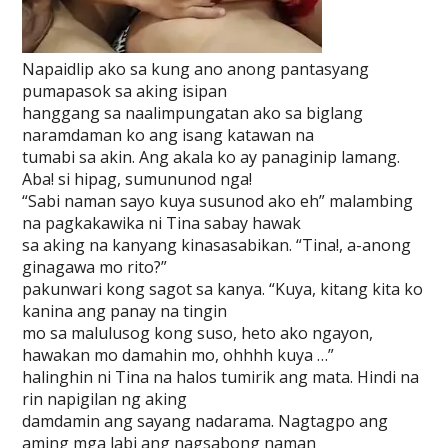
Napaidlip ako sa kung ano anong pantasyang
pumapasok sa aking isipan
hanggang sa naalimpungatan ako sa biglang
naramdaman ko ang isang katawan na
tumabi sa akin. Ang akala ko ay panaginip lamang.
Aba! si hipag, sumununod nga!
“Sabi naman sayo kuya susunod ako eh” malambing
na pagkakawika ni Tina sabay hawak
sa aking na kanyang kinasasabikan. “Tina!, a-anong
ginagawa mo rito?”
pakunwari kong sagot sa kanya. “Kuya, kitang kita ko
kanina ang panay na tingin
mo sa malulusog kong suso, heto ako ngayon,
hawakan mo damahin mo, ohhhh kuya …”
halinghin ni Tina na halos tumirik ang mata. Hindi na
rin napigilan ng aking
damdamin ang sayang nadarama. Nagtagpo ang
aming mga labi ang nagsabong naman