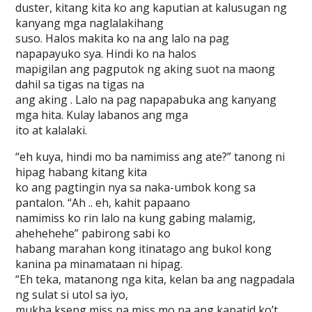
duster, kitang kita ko ang kaputian at kalusugan ng
kanyang mga naglalakihang
suso. Halos makita ko na ang lalo na pag
napapayuko sya. Hindi ko na halos
mapigilan ang pagputok ng aking suot na maong
dahil sa tigas na tigas na
ang aking . Lalo na pag napapabuka ang kanyang
mga hita. Kulay labanos ang mga
ito at kalalaki.
“eh kuya, hindi mo ba namimiss ang ate?” tanong ni
hipag habang kitang kita
ko ang pagtingin nya sa naka-umbok kong sa
pantalon. “Ah .. eh, kahit papaano
namimiss ko rin lalo na kung gabing malamig,
ahehehehe” pabirong sabi ko
habang marahan kong itinatago ang bukol kong
kanina pa minamataan ni hipag.
“Eh teka, matanong nga kita, kelan ba ang nagpadala
ng sulat si utol sa iyo,
mukha kseng miss na miss mo na ang kapatid ko’t