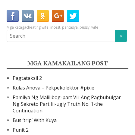
Mga kataga
cheating wife
,
incest
,
pantasya
,
pussy
,
wife
MGA KAMAKAILANG POST
Pagtataksil 2
Kulas Anova – Pekpekolektor #pixie
Pamilya Ng Malilibog-part Vii: Ang Pagbubulgar
Ng Sekreto Part Iii-ugly Truth No. 1-the
Continuation
Bus ‘trip’ With Kuya
Punit 2