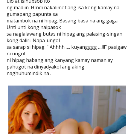
ulo at isinubsob ito
ng madiin. HIndi nakalimot ang isa kong kamay na
gumapang papunta sa
matambok na ni hipag. Basang basa na ang gaga.
Unti unti kong naipasok
sa naglalawang butas ni hipag ang palasing-singan
kong daliri. Napa-ungol
sa sarap si hipag. ” Ahhhh …. kuyangggg ….!!!” pasigaw
ni ungol
ni hipag habang ang kanyang kamay naman ay
pahugot na dinyadyakol ang aking
naghuhumindik na .