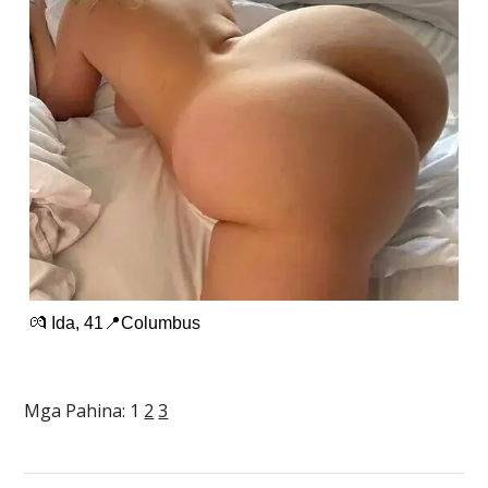
💏 Ida, 41📍Columbus
Mga Pahina:
1
2
3