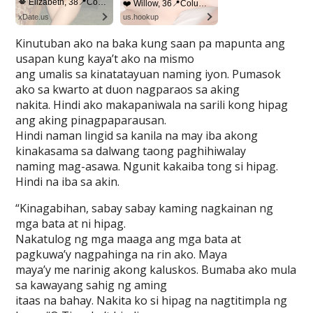
Kinutuban ako na baka kung saan pa mapunta ang
usapan kung kaya’t ako na mismo
ang umalis sa kinatatayuan naming iyon. Pumasok
ako sa kwarto at duon nagparaos sa aking
nakita. Hindi ako makapaniwala na sarili kong hipag
ang aking pinagpaparausan.
Hindi naman lingid sa kanila na may iba akong
kinakasama sa dalwang taong paghihiwalay
naming mag-asawa. Ngunit kakaiba tong si hipag.
Hindi na iba sa akin.
“Kinagabihan, sabay sabay kaming nagkainan ng
mga bata at ni hipag.
Nakatulog ng mga maaga ang mga bata at
pagkuwa’y nagpahinga na rin ako. Maya
maya’y me narinig akong kaluskos. Bumaba ako mula
sa kawayang sahig ng aming
itaas na bahay. Nakita ko si hipag na nagtitimpla ng