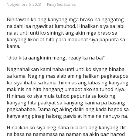
Nobyembre 6, 2023
Pinay Sex Stories
Binitawan ko ang kanyang mga braso na ngagatog
na dahil sa ngawit at lumuhod. Hinalikan siya sa labi
na at unti unti ko siningit ang akin mga braso sa
kanyang likod at hita para mabuhat siya papunta sa
kama.
“dito kita aangkinin meng.. ready ka na ba?”
Naghahalikan kami haba unti unti ko siyang binaba
sa kama. Naging mas alab aming halikan pagkatapos
ko siya ibaba sa kama, hinimas ang labas ng kanyang
makinis na hita hangang umabot ako sa tuhod niya.
Hinimas ko siya mula tuhod papunta sa loob ng
kanyang hita paakyat sa kanyang kanina pa basang
pagkababae. Dama ng aking daliri ang kada hagod sa
kanya ang pinag halong pawis at hima na nanuyo na.
Hinalikan ko siya leeg haba nilalaro ang kanyang clit
na basa na namamasa na naman sa akin pag hagod