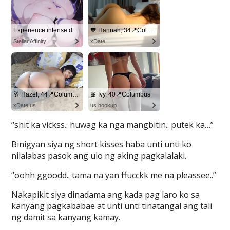
“shit ka vickss.. huwag ka nga mangbitin.. putek ka…”
Binigyan siya ng short kisses haba unti unti ko
nilalabas pasok ang ulo ng aking pagkalalaki.
“oohh ggoodd.. tama na yan ffucckk me na pleassee..”
Nakapikit siya dinadama ang kada pag laro ko sa
kanyang pagkababae at unti unti tinatangal ang tali
ng damit sa kanyang kamay.