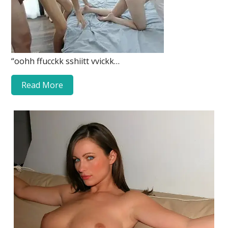
“oohh ffucckk sshiitt vvickk…
Read More