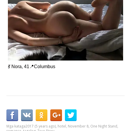
💃 Nora, 41📍Columbus
Mga kataga
2017 (5 years ago)
,
hotel
,
November 8
,
One Night Stand
,
romance
,
tagalog
,
True Story