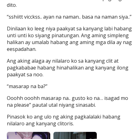
dito.
“sshiitt vicckss.. ayan na naman.. basa na naman siya..”
Dinilaan ko leeg niya paakyat sa kanyang labi habang
unti unti ko siyang pinatungan. Ang aming simpleng
halikan ay umalab habang ang aming mga dila ay nag
eespadahan.
Ang aking alaga ay nilalaro ko sa kanyang clit at
pagkababae habang hinahalikan ang kanyang ilong
paakyat sa noo.
“masarap na ba?”
Ooohh ooohh masarap na.. gusto ko na… isagad mo
na please” pautal utal niyang sinasabi.
Pinasok ko ang ulo ng aking pagkalalaki habang
nilalaro ang kanyang clitoris.