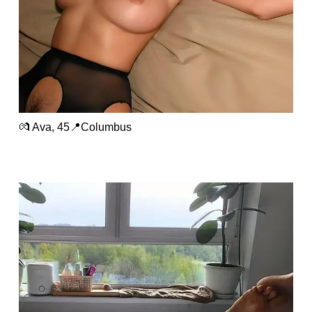
💏 Ava, 45📍Columbus