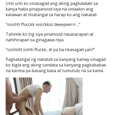
Unti unti ko sinasagad ang aking pagkalalaki sa
kanya haba pinapanood siya na umaalon ang
katawan at tinatangal sa harap ko ang nakatali.
“ooohh ffucckk vvicckkss deeepeerrr…”
Tahimik ko lng siya pinanood nasasarapan at
nahihirapan sa ginagawa niya.
“ssshiiitt oohh ffuckk.. di pa ba nkasagad yan?”
Pagkatangal ng nakatali sa kanyang kamay sinagad
ko bigla ang aking sandata sa kanyang pagkababae
na kanina pa basang basa at tumutulo na sa kama.