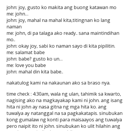
john: joy, gusto ko makita ang buong katawan mo
me: john…
john: joy, mahal na mahal kita,titingnan ko lang
naman
me: john, di pa talaga ako ready.. sana maintindihan
mo..
john: okay joy, sabi ko naman sayo di kita pipilitin.
me: salamat babe
john: babe? gusto ko un…
me: love you babe
john: mahal din kita babe..
nakatulog kami na nakaunan ako sa braso nya.
time check : 4:30am, wala ng ulan, tahimik sa kwarto,
nagising ako na magkayakap kami ni john. ang isang
hita ni john ay nasa gitna ng mga hita ko. ang
tuwalya ay natanggal na sa pagkakatapis. sinubukan
kong gumalaw ng konti para maisaayos ang tuwalya
pero naipit ito ni john. sinubukan ko ulit hilahin ang