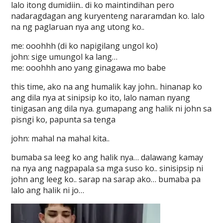
lalo itong dumidiin.. di ko maintindihan pero
nadaragdagan ang kuryenteng nararamdan ko. lalo
na ng paglaruan nya ang utong ko..
me: ooohhh (di ko napigilang ungol ko)
john: sige umungol ka lang…
me: ooohhh ano yang ginagawa mo babe
this time, ako na ang humalik kay john.. hinanap ko
ang dila nya at sinipsip ko ito, lalo naman nyang
tinigasan ang dila nya. gumapang ang halik ni john sa
pisngi ko, papunta sa tenga
john: mahal na mahal kita..
bumaba sa leeg ko ang halik nya… dalawang kamay
na nya ang nagpapala sa mga suso ko.. sinisipsip ni
john ang leeg ko.. sarap na sarap ako… bumaba pa
lalo ang halik ni jo…