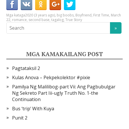
Mga kataga
2020 (3 years ago)
,
big boobs
,
Boyfriend
,
First Time
,
March
22
,
romance
,
second base
,
tagalog
,
True Story
MGA KAMAKAILANG POST
Pagtataksil 2
Kulas Anova – Pekpekolektor #pixie
Pamilya Ng Malilibog-part Vii: Ang Pagbubulgar
Ng Sekreto Part Iii-ugly Truth No. 1-the
Continuation
Bus ‘trip’ With Kuya
Punit 2