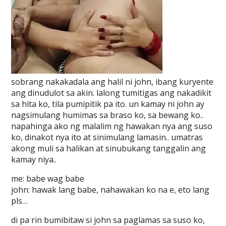
sobrang nakakadala ang halil ni john, ibang kuryente
ang dinudulot sa akin. lalong tumitigas ang nakadikit
sa hita ko, tila pumipitik pa ito. un kamay ni john ay
nagsimulang humimas sa braso ko, sa bewang ko..
napahinga ako ng malalim ng hawakan nya ang suso
ko, dinakot nya ito at sinimulang lamasin.. umatras
akong muli sa halikan at sinubukang tanggalin ang
kamay niya..
me: babe wag babe
john: hawak lang babe, nahawakan ko na e, eto lang
pls…
di pa rin bumibitaw si john sa paglamas sa suso ko,