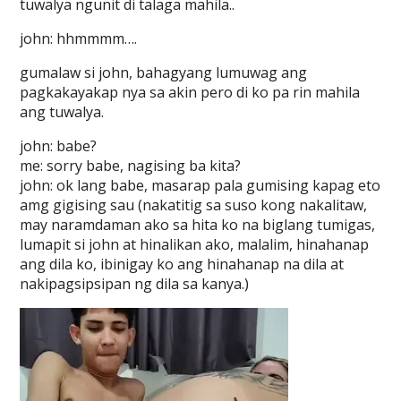
tuwalya ngunit di talaga mahila..
john: hhmmmm….
gumalaw si john, bahagyang lumuwag ang
pagkakayakap nya sa akin pero di ko pa rin mahila
ang tuwalya.
john: babe?
me: sorry babe, nagising ba kita?
john: ok lang babe, masarap pala gumising kapag eto
amg gigising sau (nakatitig sa suso kong nakalitaw,
may naramdaman ako sa hita ko na biglang tumigas,
lumapit si john at hinalikan ako, malalim, hinahanap
ang dila ko, ibinigay ko ang hinahanap na dila at
nakipagsipsipan ng dila sa kanya.)