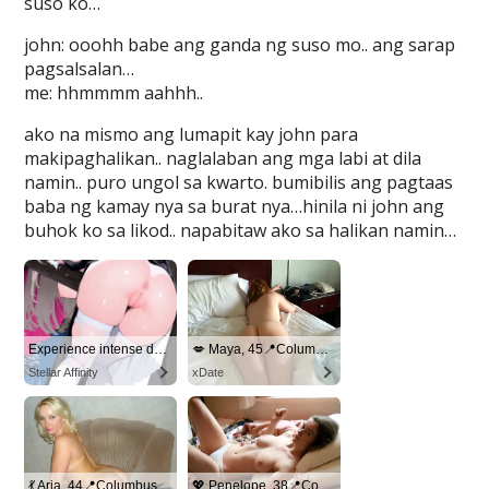
suso ko…
john: ooohh babe ang ganda ng suso mo.. ang sarap
pagsalsalan…
me: hhmmmm aahhh..
ako na mismo ang lumapit kay john para
makipaghalikan.. naglalaban ang mga labi at dila
namin.. puro ungol sa kwarto. bumibilis ang pagtaas
baba ng kamay nya sa burat nya…hinila ni john ang
buhok ko sa likod.. napabitaw ako sa halikan namin…