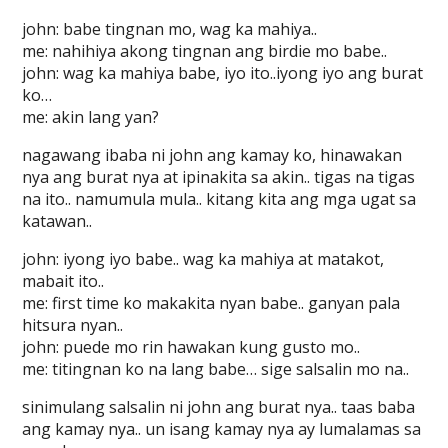
john: babe tingnan mo, wag ka mahiya..
me: nahihiya akong tingnan ang birdie mo babe..
john: wag ka mahiya babe, iyo ito..iyong iyo ang burat
ko…
me: akin lang yan?
nagawang ibaba ni john ang kamay ko, hinawakan
nya ang burat nya at ipinakita sa akin.. tigas na tigas
na ito.. namumula mula.. kitang kita ang mga ugat sa
katawan..
john: iyong iyo babe.. wag ka mahiya at matakot,
mabait ito..
me: first time ko makakita nyan babe.. ganyan pala
hitsura nyan..
john: puede mo rin hawakan kung gusto mo..
me: titingnan ko na lang babe… sige salsalin mo na..
sinimulang salsalin ni john ang burat nya.. taas baba
ang kamay nya.. un isang kamay nya ay lumalamas sa