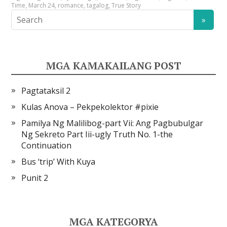
Time
,
March 24
,
romance
,
tagalog
,
True Story
MGA KAMAKAILANG POST
Pagtataksil 2
Kulas Anova – Pekpekolektor #pixie
Pamilya Ng Malilibog-part Vii: Ang Pagbubulgar
Ng Sekreto Part Iii-ugly Truth No. 1-the
Continuation
Bus ‘trip’ With Kuya
Punit 2
MGA KATEGORYA