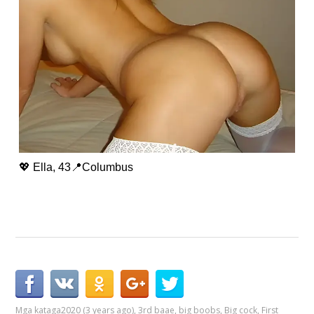
💖 Ella, 43📍Columbus
Mga kataga
2020 (3 years ago)
,
3rd baae
,
big boobs
,
Big cock
,
First