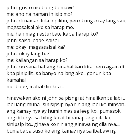
john: gusto mo bang bumawi?
me: ano na naman iniisip mo?
john: di naman kita pipilitin, pero kung okay lang sau,
magsasalsal ako sa harap mo.
me: hah magmasturbate ka sa harap ko?
john: salsal babe. salsal.
me: okay, magsasalsal ka?
john: okay lang ba?
me: kailangan sa harap ko?
john: oo sana habang hinahalikan kita..pero again di
kita pinipilit.. sa banyo na lang ako.. ganun kita
kamahal
me: babe, mahal din kita…
hinawakan ako ni john sa pisngi at hinalikan sa labi…
labi lang muna.. sinisipsip nya rin ang labi ko minsan..
ang kamay nya ay humihimas sa leeg ko.. pumasok
ang dila nya sa bibig ko at hinanap ang dila ko,
sinipsip ito.. ginaya ko rin ang ginawa ng dila nya….
bumaba sa suso ko ang kamay nya sa ibabaw ng