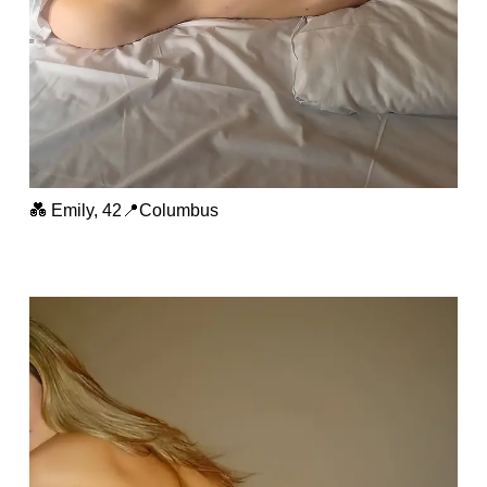
💑 Emily, 42📍Columbus