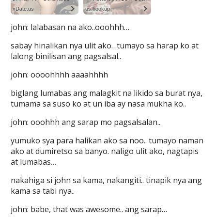
john: lalabasan na ako..ooohhh…
sabay hinalikan nya ulit ako…tumayo sa harap ko at
lalong binilisan ang pagsalsal..
john: oooohhhh aaaahhhh
biglang lumabas ang malagkit na likido sa burat nya,
tumama sa suso ko at un iba ay nasa mukha ko..
john: ooohhh ang sarap mo pagsalsalan..
yumuko sya para halikan ako sa noo.. tumayo naman
ako at dumiretso sa banyo. naligo ulit ako, nagtapis
at lumabas…
nakahiga si john sa kama, nakangiti.. tinapik nya ang
kama sa tabi nya..
john: babe, that was awesome.. ang sarap…