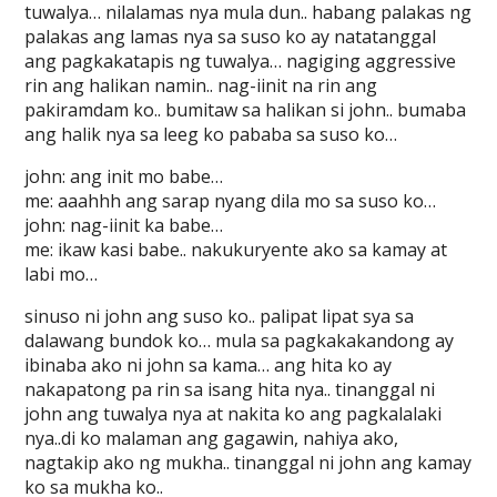
tuwalya… nilalamas nya mula dun.. habang palakas ng
palakas ang lamas nya sa suso ko ay natatanggal
ang pagkakatapis ng tuwalya… nagiging aggressive
rin ang halikan namin.. nag-iinit na rin ang
pakiramdam ko.. bumitaw sa halikan si john.. bumaba
ang halik nya sa leeg ko pababa sa suso ko…
john: ang init mo babe…
me: aaahhh ang sarap nyang dila mo sa suso ko…
john: nag-iinit ka babe…
me: ikaw kasi babe.. nakukuryente ako sa kamay at
labi mo…
sinuso ni john ang suso ko.. palipat lipat sya sa
dalawang bundok ko… mula sa pagkakakandong ay
ibinaba ako ni john sa kama… ang hita ko ay
nakapatong pa rin sa isang hita nya.. tinanggal ni
john ang tuwalya nya at nakita ko ang pagkalalaki
nya..di ko malaman ang gagawin, nahiya ako,
nagtakip ako ng mukha.. tinanggal ni john ang kamay
ko sa mukha ko..