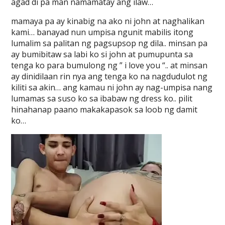
agad di pa man namamatay ang ilaw…
mamaya pa ay kinabig na ako ni john at naghalikan
kami… banayad nun umpisa ngunit mabilis itong
lumalim sa palitan ng pagsupsop ng dila.. minsan pa
ay bumibitaw sa labi ko si john at pumupunta sa
tenga ko para bumulong ng ” i love you “.. at minsan
ay dinidilaan rin nya ang tenga ko na nagdudulot ng
kiliti sa akin… ang kamau ni john ay nag-umpisa nang
lumamas sa suso ko sa ibabaw ng dress ko.. pilit
hinahanap paano makakapasok sa loob ng damit
ko…