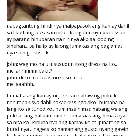
napagtantong hindi nya maipapasok ang kamay dahil
sa likod ang bukasan nito… kung dun nya bubuksan
ay parang hinubaran na rin nya ako sa loob ng
sinehan… sa halip ay lalong lumakas ang paglamas
nya sa mga suso ko..
john: wag mo na ulit susuotin itong dress na ito..
me: ahhmmm bakit?
john: di ko mailabas un suso mo e..
me: aaahhh…
bumaba ang kamay ni john sa ibabaw ng puke ko..
nahirapan sya dahil nakadress nga ako.. bumaba na
lang ito sa tuhod ko.. humimas himas habang walang
puknat ang halikan namin.. tumataas ang himas nya
sa hita ko…kinuha nya ang kamay ko at ipinatong sa
burat nya… nagets ko naman ang gusto nyang gawin
ko kaya inumpisahan kong salsalin ito sa ibabaw ng