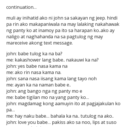
continuation…
muli ay inihatid ako ni john sa sakayan ng jeep. hindi
pa rin ako makapaniwala na may lalaking nakahawak
ng panty ko at inamoy pa ito sa harapan ko..ako ay
naligo at naghahanda na sa pagtulog ng may
mareceive akong text message.
john: babe tulog ka na ba?
me: kakashower lang babe.. nakauwi ka na?
john: yes babe nasa kama na
me: ako rin nasa kama na.
john: sana nasa iisang kama lang tayo noh
me: ayan ka na naman babe e..
john: ang bango nga ng panty mo e
me: babe tigilan mo na yang panty ko…
john: magdamag kong aamuyin ito at pagjajakulan ko
pa…
me: hay naku babe… bahala ka na.. tutulog na ako..
john: love you babe… pakiss ako sa noo, lips at suso