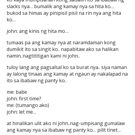
slacks nya… bumalik ang kamay nya sa hita ko…
bukod sa himas ay pinipisil pisil na rin nya ang hita
ko…
john: ang kinis ng hita mo…
tumaas pa ang kamay nya at naramdaman kong
dumikit ito sa singit ko.. napabitaw ako sa halikan
namin..nagtititigan kami ni john..
tuloy lang ang pagsalsal ko sa burat nya.. siya naman
ay lalong tinaas ang kamay at ngaun ay nakalapad na
ito sa ibabaw ng panty ko..
me: babe
john: first time?
me: (tumango ako)
john: let me…
at hinalikan ulit ako ni john..nag-umpisang gumalaw
ang kamay nya sa ibabaw ng panty ko… pilit tinet…