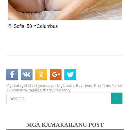
💛 Sofia, 58📍Columbus
Mga kataga
2020 (3 years ago)
,
big boobs
,
Boyfriend
,
First Time
,
March
27
,
romance
,
tagalog
,
tback
,
True Story
MGA KAMAKAILANG POST