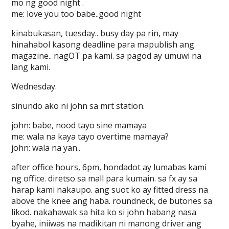
mo ng good night .
me: love you too babe..good night
kinabukasan, tuesday.. busy day pa rin, may
hinahabol kasong deadline para mapublish ang
magazine.. nagOT pa kami. sa pagod ay umuwi na
lang kami.
Wednesday.
sinundo ako ni john sa mrt station.
john: babe, nood tayo sine mamaya
me: wala na kaya tayo overtime mamaya?
john: wala na yan..
after office hours, 6pm, hondadot ay lumabas kami
ng office. diretso sa mall para kumain. sa fx ay sa
harap kami nakaupo. ang suot ko ay fitted dress na
above the knee ang haba. roundneck, de butones sa
likod. nakahawak sa hita ko si john habang nasa
byahe, iniiwas na madikitan ni manong driver ang