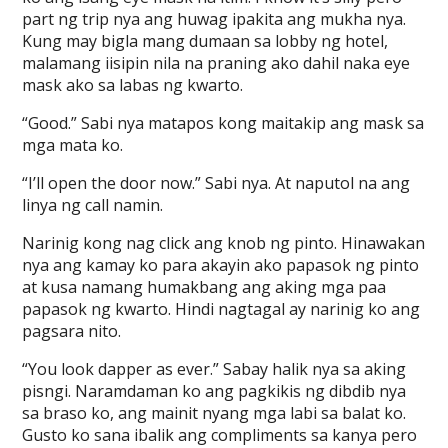
part ng trip nya ang huwag ipakita ang mukha nya.
Kung may bigla mang dumaan sa lobby ng hotel,
malamang iisipin nila na praning ako dahil naka eye
mask ako sa labas ng kwarto.
“Good.” Sabi nya matapos kong maitakip ang mask sa
mga mata ko.
“I’ll open the door now.” Sabi nya. At naputol na ang
linya ng call namin.
Narinig kong nag click ang knob ng pinto. Hinawakan
nya ang kamay ko para akayin ako papasok ng pinto
at kusa namang humakbang ang aking mga paa
papasok ng kwarto. Hindi nagtagal ay narinig ko ang
pagsara nito.
“You look dapper as ever.” Sabay halik nya sa aking
pisngi. Naramdaman ko ang pagkikis ng dibdib nya
sa braso ko, ang mainit nyang mga labi sa balat ko.
Gusto ko sana ibalik ang compliments sa kanya pero