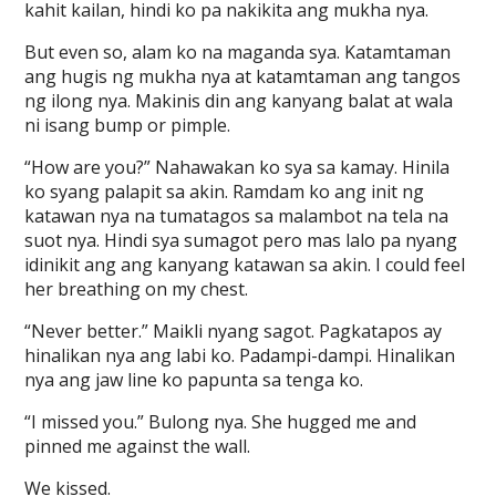
kahit kailan, hindi ko pa nakikita ang mukha nya.
But even so, alam ko na maganda sya. Katamtaman
ang hugis ng mukha nya at katamtaman ang tangos
ng ilong nya. Makinis din ang kanyang balat at wala
ni isang bump or pimple.
“How are you?” Nahawakan ko sya sa kamay. Hinila
ko syang palapit sa akin. Ramdam ko ang init ng
katawan nya na tumatagos sa malambot na tela na
suot nya. Hindi sya sumagot pero mas lalo pa nyang
idinikit ang ang kanyang katawan sa akin. I could feel
her breathing on my chest.
“Never better.” Maikli nyang sagot. Pagkatapos ay
hinalikan nya ang labi ko. Padampi-dampi. Hinalikan
nya ang jaw line ko papunta sa tenga ko.
“I missed you.” Bulong nya. She hugged me and
pinned me against the wall.
We kissed.