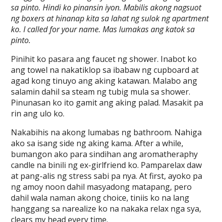
sa pinto. Hindi ko pinansin iyon. Mabilis akong nagsuot
ng boxers at hinanap kita sa lahat ng sulok ng apartment
ko. I called for your name. Mas lumakas ang katok sa
pinto.
Pinihit ko pasara ang faucet ng shower. Inabot ko
ang towel na nakatiklop sa ibabaw ng cupboard at
agad kong tinuyo ang aking katawan. Malabo ang
salamin dahil sa steam ng tubig mula sa shower.
Pinunasan ko ito gamit ang aking palad. Masakit pa
rin ang ulo ko.
Nakabihis na akong lumabas ng bathroom. Nahiga
ako sa isang side ng aking kama. After a while,
bumangon ako para sindihan ang aromatheraphy
candle na binili ng ex-girlfriend ko. Pamparelax daw
at pang-alis ng stress sabi pa nya. At first, ayoko pa
ng amoy noon dahil masyadong matapang, pero
dahil wala naman akong choice, tiniis ko na lang
hanggang sa narealize ko na nakaka relax nga sya,
clears my head every time.