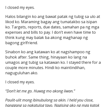
I closed my eyes.
Halos bilangin ko ang bawat patak ng tubig sa ulo at
likod ko. Maraming bagay ang tumatakbo sa isipan
ko. Targets, reports, due dates, samahan pa ng mga
expenses and bills to pay. I don’t even have time to
think kung may balak ba akong maghanap ng
bagong girlfriend.
Sinabon ko ang katawan ko at nagshampoo ng
buhok after. Same thing, hinayaan ko lang na
umagos ang tubig sa katawan ko. I stayed there for a
couple more minutes. Hindi ko maintindihan,
naguguluhan ako.
I closed my eyes.
“Don’t let me go. Huwag mo akong iiwan.”
Paulit-ulit mong ibinubulong sa akin. I held you close,
hanggang sa nakatulog tayo. Nagising ako ng mga katok