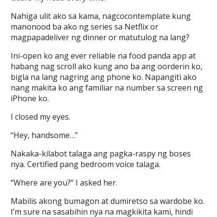
Nahiga ulit ako sa kama, nagcocontemplate kung
manonood ba ako ng series sa Netflix or
magpapadeliver ng dinner or matutulog na lang?
Ini-open ko ang ever reliable na food panda app at
habang nag scroll ako kung ano ba ang oorderin ko,
bigla na lang nagring ang phone ko. Napangiti ako
nang makita ko ang familiar na number sa screen ng
iPhone ko.
I closed my eyes.
“Hey, handsome…”
Nakaka-kilabot talaga ang pagka-raspy ng boses
nya. Certified pang bedroom voice talaga.
“Where are you?” I asked her.
Mabilis akong bumagon at dumiretso sa wardobe ko.
I’m sure na sasabihin nya na magkikita kami, hindi