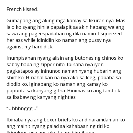
French kissed.
Gumapang ang aking mga kamay sa likuran nya. Mas
lalo ko syang hinila papalapit sa akin habang walang
sawa ang pageespadahan ng dila namin. I squeezed
her ass while idinidiin ko naman ang pussy nya
against my hard dick.
Inumpisahan nyang alisin ang butones ng chinos ko
sabay baba ng zipper nito. Ibinaba nya iyon
pagkatapos ay ininunod naman nyang hubarin ang
shirt ko. HInahalikan na nya ako sa leeg, pababa sa
dibdib ko. Iginapang ko naman ang kamay ko
papunta sa kanyang gitna. Hinimas ko ang tambok
sa ibabaw ng kanyang nighties.
“Uhhhnggg…”
Ibinaba nya ang boxer briefs ko and naramdaman ko
ang mainit nyang palad sa kahabaan ng titi ko.
Ikinulong nya ang ulo ito, mahigpit ang