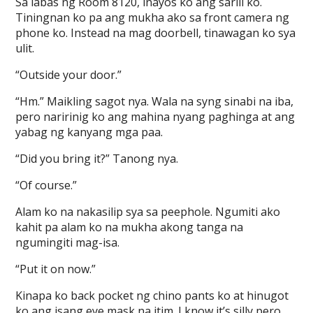
Sa labas ng Room 8120, inayos ko ang sarili ko.
Tiningnan ko pa ang mukha ako sa front camera ng
phone ko. Instead na mag doorbell, tinawagan ko sya
ulit.
“Outside your door.”
“Hm.” Maikling sagot nya. Wala na syng sinabi na iba,
pero naririnig ko ang mahina nyang paghinga at ang
yabag ng kanyang mga paa.
“Did you bring it?” Tanong nya.
“Of course.”
Alam ko na nakasilip sya sa peephole. Ngumiti ako
kahit pa alam ko na mukha akong tanga na
ngumingiti mag-isa.
“Put it on now.”
Kinapa ko back pocket ng chino pants ko at hinugot
ko ang isang eye mask na itim. I know it’s silly pero