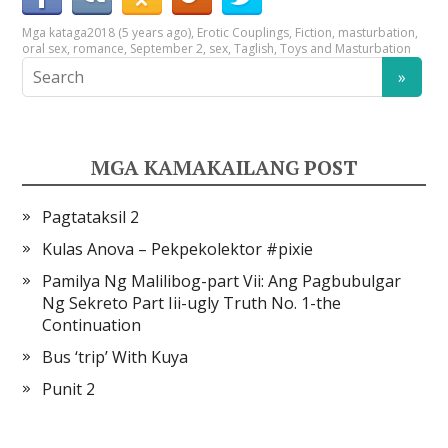
Mga kataga
2018 (5 years ago)
,
Erotic Couplings
,
Fiction
,
masturbation
,
oral sex
,
romance
,
September 2
,
sex
,
Taglish
,
Toys and Masturbation
MGA KAMAKAILANG POST
Pagtataksil 2
Kulas Anova – Pekpekolektor #pixie
Pamilya Ng Malilibog-part Vii: Ang Pagbubulgar
Ng Sekreto Part Iii-ugly Truth No. 1-the
Continuation
Bus ‘trip’ With Kuya
Punit 2