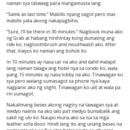
naman sya tatawag para mangamusta lang.
“Same as last time.” Mabilis nyang sagot pero mas
mabilis yata akong nakapagbihis.
“Sure, I’ll be there in 30 minutes.” Nagbook muna ako
ng Grab at habang hinihintay kong dumating ang
ride ko, nagtoothbrush and mouthwash ako. After
that, inayos ko naman ang buhok ko.
In 10 minutes ay nasa car na ako and dahil malapit
lang naman talaga ang hotel nya sa condo ko, wala
pang 15 minutes ay nasa lobby na ako. Tinawagan ko
sya pero walang sumasagot sa phone nya kaya
nagpanic ako ng slight. Tinawagan ko ulit at wala pa
rin sumagot.
Nakalimang beses akong nagtry na tawagan sya at
medyo naiinis na ako lalo pa’t medyo bumabalik ang
sakit ng ulo ko. Naupo muna ako sa isa sa mga
leather sofa doon. Hindi lang ito ang unang beses na