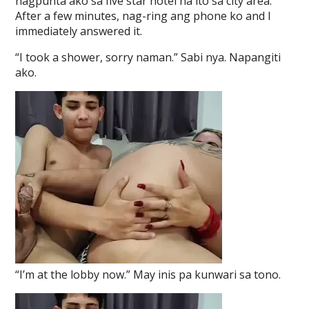
nagpunta ako sa five star hotel na ito sa city area.
After a few minutes, nag-ring ang phone ko and I
immediately answered it.
“I took a shower, sorry naman.” Sabi nya. Napangiti
ako.
“I’m at the lobby now.” May inis pa kunwari sa tono.