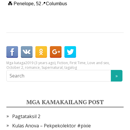
💑 Penelope, 52📍Columbus
Mga kataga
2019 (3 years ago)
,
Fiction
,
First Time
,
Love and sex
,
October 2
,
romance
,
Supernatural
,
tagalog
MGA KAMAKAILANG POST
Pagtataksil 2
Kulas Anova – Pekpekolektor #pixie