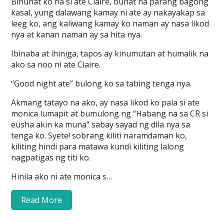
Binuhat ko na si ate Claire, buhat na parang bagong
kasal, yung dalawang kamay ni ate ay nakayakap sa
leeg ko, ang kaliwang kamay ko naman ay nasa likod
nya at kanan naman ay sa hita nya.
Ibinaba at ihiniga, tapos ay kinumutan at humalik na
ako sa noo ni ate Claire.
“Good night ate” bulong ko sa tabing tenga nya.
Akmang tatayo na ako, ay nasa likod ko pala si ate
monica lumapit at bumulong ng “Habang na sa CR si
eusha akin ka muna” sabay sayad ng dila nya sa
tenga ko. Syete! sobrang kiliti naramdaman ko,
kiliting hindi para matawa kundi kiliting lalong
nagpatigas ng titi ko.
Hinila ako ni ate monica s…
Read More