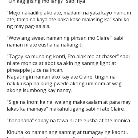
“Oh kagigising mo lang?” sabi nya
“Mejo nakadilip ako ate, madami na yata kayo nainom
ate, tama na kaya ate baka kase malasing ka” sabi ko
ng may pag-aalala.
“Wow ang sweet naman ng pinsan mo Claire!” sabi
naman ni ate eusha na nakangiti.
“Tagay ka muna ng konti, Eto alak mo at chaser” sabi
ni ate monica at abot sa akin ng sanmig light at
pineapple juice na incan.
Napatingin naman ako kay ate Claire, tingin na
nakikiusap na kung pwede akong uminom at wag
akong isumbong kay nanay.
“Sige na inom ka na, walang makakaalam at para may
lakas ka mamaya” makahulugang sabi ni ate Claire.
“hahahaha” sabay na tawa ni ate eusha at ate monica
Kinuha ko naman ang sanmig at tumagay ng kaonti,