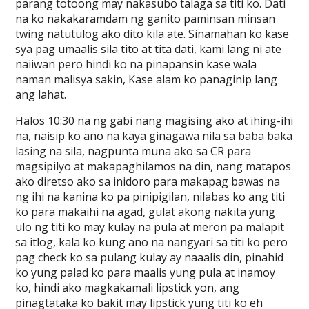
parang totoong may nakasubo talaga sa titi ko. Dati
na ko nakakaramdam ng ganito paminsan minsan
twing natutulog ako dito kila ate. Sinamahan ko kase
sya pag umaalis sila tito at tita dati, kami lang ni ate
naiiwan pero hindi ko na pinapansin kase wala
naman malisya sakin, Kase alam ko panaginip lang
ang lahat.
Halos 10:30 na ng gabi nang magising ako at ihing-ihi
na, naisip ko ano na kaya ginagawa nila sa baba baka
lasing na sila, nagpunta muna ako sa CR para
magsipilyo at makapaghilamos na din, nang matapos
ako diretso ako sa inidoro para makapag bawas na
ng ihi na kanina ko pa pinipigilan, nilabas ko ang titi
ko para makaihi na agad, gulat akong nakita yung
ulo ng titi ko may kulay na pula at meron pa malapit
sa itlog, kala ko kung ano na nangyari sa titi ko pero
pag check ko sa pulang kulay ay naaalis din, pinahid
ko yung palad ko para maalis yung pula at inamoy
ko, hindi ako magkakamali lipstick yon, ang
pinagtataka ko bakit may lipstick yung titi ko eh