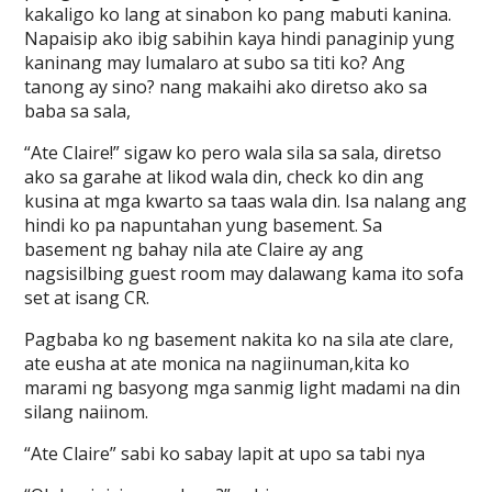
kakaligo ko lang at sinabon ko pang mabuti kanina.
Napaisip ako ibig sabihin kaya hindi panaginip yung
kaninang may lumalaro at subo sa titi ko? Ang
tanong ay sino? nang makaihi ako diretso ako sa
baba sa sala,
“Ate Claire!” sigaw ko pero wala sila sa sala, diretso
ako sa garahe at likod wala din, check ko din ang
kusina at mga kwarto sa taas wala din. Isa nalang ang
hindi ko pa napuntahan yung basement. Sa
basement ng bahay nila ate Claire ay ang
nagsisilbing guest room may dalawang kama ito sofa
set at isang CR.
Pagbaba ko ng basement nakita ko na sila ate clare,
ate eusha at ate monica na nagiinuman,kita ko
marami ng basyong mga sanmig light madami na din
silang naiinom.
“Ate Claire” sabi ko sabay lapit at upo sa tabi nya