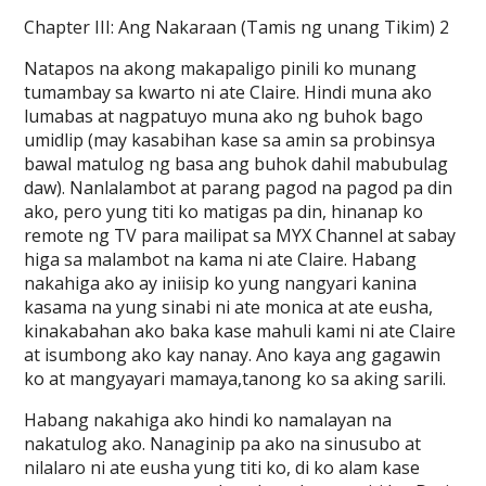
Chapter III: Ang Nakaraan (Tamis ng unang Tikim) 2
Natapos na akong makapaligo pinili ko munang
tumambay sa kwarto ni ate Claire. Hindi muna ako
lumabas at nagpatuyo muna ako ng buhok bago
umidlip (may kasabihan kase sa amin sa probinsya
bawal matulog ng basa ang buhok dahil mabubulag
daw). Nanlalambot at parang pagod na pagod pa din
ako, pero yung titi ko matigas pa din, hinanap ko
remote ng TV para mailipat sa MYX Channel at sabay
higa sa malambot na kama ni ate Claire. Habang
nakahiga ako ay iniisip ko yung nangyari kanina
kasama na yung sinabi ni ate monica at ate eusha,
kinakabahan ako baka kase mahuli kami ni ate Claire
at isumbong ako kay nanay. Ano kaya ang gagawin
ko at mangyayari mamaya,tanong ko sa aking sarili.
Habang nakahiga ako hindi ko namalayan na
nakatulog ako. Nanaginip pa ako na sinusubo at
nilalaro ni ate eusha yung titi ko, di ko alam kase