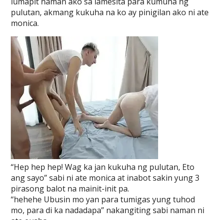
lumapit naman ako sa lamesita para kumuha ng
pulutan, akmang kukuha na ko ay pinigilan ako ni ate
monica.
“Hep hep hep! Wag ka jan kukuha ng pulutan, Eto
ang sayo” sabi ni ate monica at inabot sakin yung 3
pirasong balot na mainit-init pa.
“hehehe Ubusin mo yan para tumigas yung tuhod
mo, para di ka nadadapa” nakangiting sabi naman ni