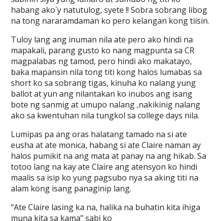
habang ako`y natutulog, syete !! Sobra sobrang libog
na tong nararamdaman ko pero kelangan kong tiisin.
Tuloy lang ang inuman nila ate pero ako hindi na
mapakali, parang gusto ko nang magpunta sa CR
magpalabas ng tamod, pero hindi ako makatayo,
baka mapansin nila tong titi kong halos lumabas sa
short ko sa sobrang tigas, kinuha ko nalang yung
ballot at yun ang nilantakan ko inubos ang isang
bote ng sanmig at umupo nalang ,nakikinig nalang
ako sa kwentuhan nila tungkol sa college days nila.
Lumipas pa ang oras halatang tamado na si ate
eusha at ate monica, habang si ate Claire naman ay
halos pumikit na ang mata at panay na ang hikab. Sa
totoo lang na kay ate Claire ang atensyon ko hindi
maalis sa isip ko yung pagsubo nya sa aking titi na
alam kong isang panaginip lang.
“Ate Claire lasing ka na, halika na buhatin kita ihiga
muna kita sa kama” sabi ko