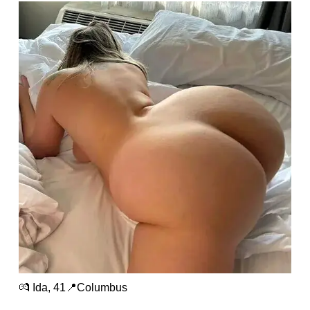
💏 Ida, 41📍Columbus