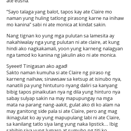
ate eusha.
“Sayo talaga yang balot, tapos kay ate Claire mo
naman yung huling tatlong pirasong karne na inihaw
mo kanina” sabi ni ate monica at kindat sakin.
Nang tignan ko yung mga pulutan sa lamesita ay
nakahiwalay nga yung pulutan ni ate claire, at kung
hindi ako nagkakamali, yoon yung karneng nalagyan
nga tamod ko kanina ng jakulin ako ni ate monica.
Syeeet! Tinigasan ako agad!
Sakto naman kumuha si ate Claire ng piraso ng
karneng naihaw, sinawsaw sa ketsup at isinubo nya,
nanatili pa yung hintuturo nyang daliri sa kanyang
bibig tapos pinaikutan nya ng dila yung hinturo nya
sabay sulyap sakin na may mapupungay na mga
mata na parang nang-aakit, gulat ako di ko alam na
may ganitong side pala si ate Claire, pero ang mag
ikinagulat ko ay yung mapupulang labi ni ate Claire,
sa kanilang tatlo siya lang yung naka lipstick…. Ibig
sabihin siya yung lumaro at sumubo ng titi ko