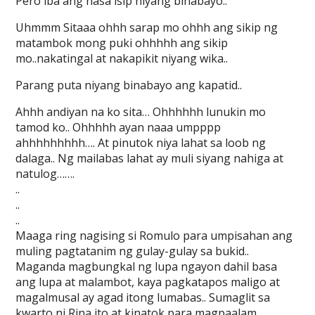
Pero iba ang nasa isip niyang binabayo..
Uhmmm Sitaaa ohhh sarap mo ohhh ang sikip ng
matambok mong puki ohhhhh ang sikip
mo..nakatingal at nakapikit niyang wika..
Parang puta niyang binabayo ang kapatid..
Ahhh andiyan na ko sita… Ohhhhhh lunukin mo
tamod ko.. Ohhhhh ayan naaa umpppp
ahhhhhhhhh…. At pinutok niya lahat sa loob ng
dalaga.. Ng mailabas lahat ay muli siyang nahiga at
natulog…….
..
..
..
Maaga ring nagising si Romulo para umpisahan ang
muling pagtatanim ng gulay-gulay sa bukid..
Maganda magbungkal ng lupa ngayon dahil basa
ang lupa at malambot, kaya pagkatapos maligo at
magalmusal ay agad itong lumabas.. Sumaglit sa
kwarto ni Rina ito at kinatok para magpaalam..