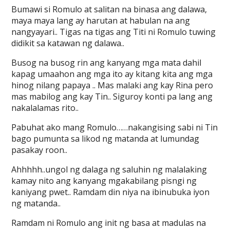
Bumawi si Romulo at salitan na binasa ang dalawa,
maya maya lang ay harutan at habulan na ang
nangyayari.. Tigas na tigas ang Titi ni Romulo tuwing
didikit sa katawan ng dalawa..
Busog na busog rin ang kanyang mga mata dahil
kapag umaahon ang mga ito ay kitang kita ang mga
hinog nilang papaya .. Mas malaki ang kay Rina pero
mas mabilog ang kay Tin.. Siguroy konti pa lang ang
nakalalamas rito..
Pabuhat ako mang Romulo……nakangising sabi ni Tin
bago pumunta sa likod ng matanda at lumundag
pasakay roon..
Ahhhhh..ungol ng dalaga ng saluhin ng malalaking
kamay nito ang kanyang mgakabilang pisngi ng
kaniyang pwet.. Ramdam din niya na ibinubuka iyon
ng matanda..
Ramdam ni Romulo ang init ng basa at madulas na