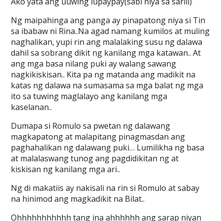
Ako yata ang uuwing lupaypay(sabi niya sa sarili)
Ng maipahinga ang panga ay pinapatong niya si Tin
sa ibabaw ni Rina..Na agad namang kumilos at muling
naghalikan, yupi rin ang malalaking susu ng dalawa
dahil sa sobrang dikit ng kanilang mga katawan.. At
ang mga basa nilang puki ay walang sawang
nagkikiskisan.. Kita pa ng matanda ang madikit na
katas ng dalawa na sumasama sa mga balat ng mga
ito sa tuwing maglalayo ang kanilang mga
kaselanan..
Dumapa si Romulo sa pwetan ng dalawang
magkapatong at malapitang pinagmasdan ang
paghahalikan ng dalawang puki… Lumilikha ng basa
at malalaswang tunog ang pagdidikitan ng at
kiskisan ng kanilang mga ari..
Ng di makatiis ay nakisali na rin si Romulo at sabay
na hinimod ang magkadikit na Bilat..
Ohhhhhhhhhhh tang ina ahhhhhh ang sarap niyan