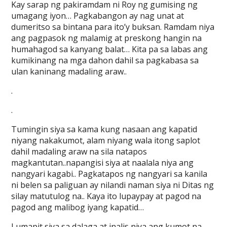
Kay sarap ng pakiramdam ni Roy ng gumising ng
umagang iyon… Pagkabangon ay nag unat at
dumeritso sa bintana para ito’y buksan. Ramdam niya
ang pagpasok ng malamig at preskong hangin na
humahagod sa kanyang balat… Kita pa sa labas ang
kumikinang na mga dahon dahil sa pagkabasa sa
ulan kaninang madaling araw..
.
.
Tumingin siya sa kama kung nasaan ang kapatid
niyang nakakumot, alam niyang wala itong saplot
dahil madaling araw na sila natapos
magkantutan..napangisi siya at naalala niya ang
nangyari kagabi.. Pagkatapos ng nangyari sa kanila
ni belen sa paliguan ay nilandi naman siya ni Ditas ng
silay matutulog na.. Kaya ito lupaypay at pagod na
pagod ang malibog iyang kapatid…
Lumapit siya sa dalaga at inalis niya ang kumot na