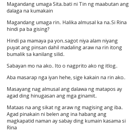
Magandang umaga Sita..bati ni Tin ng maabutan ang
dalaga na kumakain
Magandang umaga rin.. Halika almusal ka na..Si Rina
hindi pa ba gising?
Hindi pa mamaya pa yon..sagot niya alam niyang
puyat ang pinsan dahil madaling araw na rin itong
bumalik sa kanilang silid..
Sabayan mo na ako.. Ito o nagprito ako ng itlog..
Aba masarap nga iyan hehe, sige kakain na rin ako..
Masayang nag almusal ang dalawa ng matapos ay
agad ding hinugasan ang mga ginamit..
Mataas na ang sikat ng araw ng magising ang iba..
Agad pinakain ni belen ang ina habang ang
magkapatid naman ay sabay ding kumain kasama si
Rina