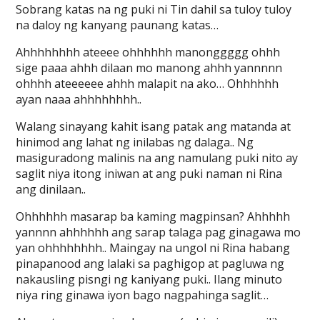
Sobrang katas na ng puki ni Tin dahil sa tuloy tuloy
na daloy ng kanyang paunang katas…
Ahhhhhhhh ateeee ohhhhhh manonggggg ohhh
sige paaa ahhh dilaan mo manong ahhh yannnnn
ohhhh ateeeeee ahhh malapit na ako… Ohhhhhh
ayan naaa ahhhhhhhh..
Walang sinayang kahit isang patak ang matanda at
hinimod ang lahat ng inilabas ng dalaga.. Ng
masiguradong malinis na ang namulang puki nito ay
saglit niya itong iniwan at ang puki naman ni Rina
ang dinilaan..
Ohhhhhh masarap ba kaming magpinsan? Ahhhhh
yannnn ahhhhhh ang sarap talaga pag ginagawa mo
yan ohhhhhhhh.. Maingay na ungol ni Rina habang
pinapanood ang lalaki sa paghigop at pagluwa ng
nakausling pisngi ng kaniyang puki.. Ilang minuto
niya ring ginawa iyon bago nagpahinga saglit…