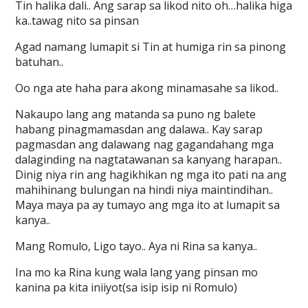
Tin halika dali.. Ang sarap sa likod nito oh…halika higa
ka..tawag nito sa pinsan
Agad namang lumapit si Tin at humiga rin sa pinong
batuhan..
Oo nga ate haha para akong minamasahe sa likod..
Nakaupo lang ang matanda sa puno ng balete
habang pinagmamasdan ang dalawa.. Kay sarap
pagmasdan ang dalawang nag gagandahang mga
dalaginding na nagtatawanan sa kanyang harapan..
Dinig niya rin ang hagikhikan ng mga ito pati na ang
mahihinang bulungan na hindi niya maintindihan..
Maya maya pa ay tumayo ang mga ito at lumapit sa
kanya..
Mang Romulo, Ligo tayo.. Aya ni Rina sa kanya..
Ina mo ka Rina kung wala lang yang pinsan mo
kanina pa kita iniiyot(sa isip isip ni Romulo)