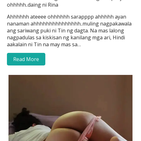
ohhhhh..daing ni Rina
Ahhhhhh ateeee ohhhhhh sarapppp ahhhhh ayan
nanaman ahhhhhhhhhhhhhhh..muling nagpakawala
ang sariwang puki ni Tin ng dagta. Na mas lalong
nagpadulas sa kiskisan ng kanilang mga ari, Hindi
aakalain ni Tin na may mas sa…
Read More