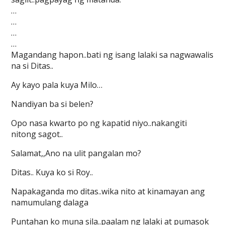
…
…
…
…
Magandang hapon..bati ng isang lalaki sa nagwawalis
na si Ditas..
Ay kayo pala kuya Milo…
Nandiyan ba si belen?
Opo nasa kwarto po ng kapatid niyo..nakangiti
nitong sagot..
Salamat,,Ano na ulit pangalan mo?
Ditas.. Kuya ko si Roy..
Napakaganda mo ditas..wika nito at kinamayan ang
namumulang dalaga
Puntahan ko muna sila..paalam ng lalaki at pumasok