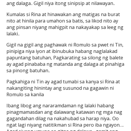
ang dalaga.. Gigil niya itong sinipsip at nilawayan..
Kumalas si Rina at hinawakan ang matigas na burat
nito at hinila para umahon sa batis, sa likod nito ay
ang pinsan niyang mahigpit na nakayakap sa leeg ng
lalaki..
Gigil na gigil ang paghawak ni Romulo sa pwet ni Tin,
pinipiga niya iyon at ibinubuka habang naglalakad
papuntang batuhan, Pagkarating sa silong ng balete
ay agad pinababa ng matanda ang dalaga at pinahiga
sa pinong batuhan..
Pagkahiga ni Tin ay agad tumabi sa kanya si Rina at
nakangiting hinintay ang susunod na gagawin ni
Romulo sa kanila
Ibang libog ang nararamdaman ng lalaki habang
pinagmamasdan ang dalawang katawan ng mga nag
gagandahan dilag na nakahubad sa harap niya.. Oo
ngat lagi niyang natitikman si Rina pero iba ngayon….