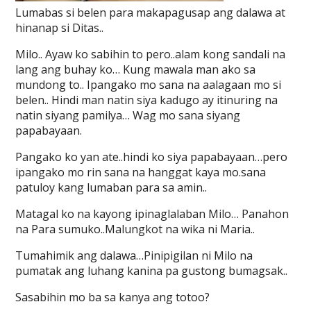
Lumabas si belen para makapagusap ang dalawa at
hinanap si Ditas..
Milo.. Ayaw ko sabihin to pero..alam kong sandali na
lang ang buhay ko… Kung mawala man ako sa
mundong to.. Ipangako mo sana na aalagaan mo si
belen.. Hindi man natin siya kadugo ay itinuring na
natin siyang pamilya… Wag mo sana siyang
papabayaan.
Pangako ko yan ate..hindi ko siya papabayaan…pero
ipangako mo rin sana na hanggat kaya mo.sana
patuloy kang lumaban para sa amin..
Matagal ko na kayong ipinaglalaban Milo… Panahon
na Para sumuko..Malungkot na wika ni Maria..
Tumahimik ang dalawa…Pinipigilan ni Milo na
pumatak ang luhang kanina pa gustong bumagsak..
Sasabihin mo ba sa kanya ang totoo?