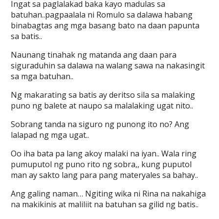
Ingat sa paglalakad baka kayo madulas sa
batuhan..pagpaalala ni Romulo sa dalawa habang
binabagtas ang mga basang bato na daan papunta
sa batis..
Naunang tinahak ng matanda ang daan para
siguraduhin sa dalawa na walang sawa na nakasingit
sa mga batuhan..
Ng makarating sa batis ay deritso sila sa malaking
puno ng balete at naupo sa malalaking ugat nito..
Sobrang tanda na siguro ng punong ito no? Ang
lalapad ng mga ugat..
Oo iha bata pa lang akoy malaki na iyan.. Wala ring
pumuputol ng puno rito ng sobra,, kung puputol
man ay sakto lang para pang materyales sa bahay..
Ang galing naman… Ngiting wika ni Rina na nakahiga
na makikinis at maliliit na batuhan sa gilid ng batis..