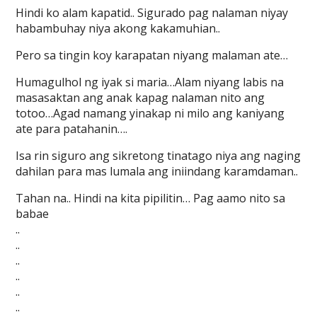
Hindi ko alam kapatid.. Sigurado pag nalaman niyay
habambuhay niya akong kakamuhian..
Pero sa tingin koy karapatan niyang malaman ate…
Humagulhol ng iyak si maria…Alam niyang labis na
masasaktan ang anak kapag nalaman nito ang
totoo…Agad namang yinakap ni milo ang kaniyang
ate para patahanin….
Isa rin siguro ang sikretong tinatago niya ang naging
dahilan para mas lumala ang iniindang karamdaman..
Tahan na.. Hindi na kita pipilitin… Pag aamo nito sa
babae
..
..
..
..
..
..