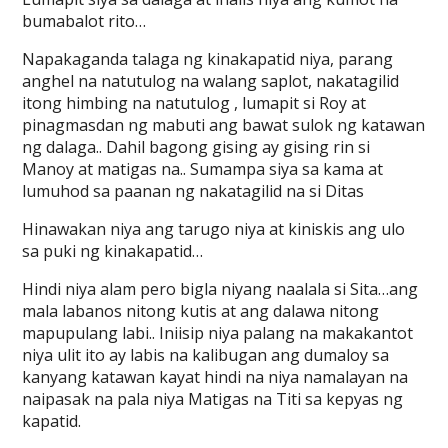
bumabalot rito…
Napakaganda talaga ng kinakapatid niya, parang
anghel na natutulog na walang saplot, nakatagilid
itong himbing na natutulog , lumapit si Roy at
pinagmasdan ng mabuti ang bawat sulok ng katawan
ng dalaga.. Dahil bagong gising ay gising rin si
Manoy at matigas na.. Sumampa siya sa kama at
lumuhod sa paanan ng nakatagilid na si Ditas
Hinawakan niya ang tarugo niya at kiniskis ang ulo
sa puki ng kinakapatid…
Hindi niya alam pero bigla niyang naalala si Sita…ang
mala labanos nitong kutis at ang dalawa nitong
mapupulang labi.. Iniisip niya palang na makakantot
niya ulit ito ay labis na kalibugan ang dumaloy sa
kanyang katawan kayat hindi na niya namalayan na
naipasak na pala niya Matigas na Titi sa kepyas ng
kapatid.