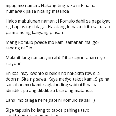
Sipag mo naman.. Nakangiting wika ni Rina na
humawak pa sa hita ng matanda..
Halos mabulunan naman si Romulo dahil sa pagakyat
ng haplos ng dalaga.. Halatang lumalandi ito sa harap
pa mismo ng kanyang pinsan..
Mang Romulo pwede mo kami samahan maligo?
tanong ni Tin..
Malapit lang naman yun ah? Diba napuntahan niyo
na yun?
Eh kasi may kwento si belen na nakakita raw sila
doon ni Sita ng sawa.. Kaya medyo takot kami..Sige na
samahan mo kami..naglalanding sabi ni Rina na
idinidikit pa ang dibdib sa braso ng matanda..
Landi mo talaga hehe(sabi ni Romulo sa sarili)
Sige tapusin ko lang to tapos pahinga tayo
saglit..pagpayag ng matanda.