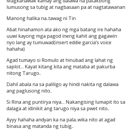
Magkahawak kamay ang dalawa na patakbong
lumusong sa tubig at nagbasaan pa at nagtatawanan
Manong halika na..tawag ni Tin
Abat hinahamon ata ako ng mga batang ire hahaha
uuwi kayong mga pagod ineng kahit ang gagawin
nyo lang ay tumuwad(insert eddie garcia’s voice
hahaha)
Agad tumayo si Romulo at hinubad ang lahat ng
saplot… Kayat kitang kita ang mataba at pakurba
nitong Tarugo..
Dahil abala na sa paliligo ay hindi nakita ng dalawa
ang paglusong nito..
Si Rina ang puntirya niya… Nakangising lumapit ito sa
dalaga at idinikit ang tarugo niya sa pwet nito..
Ayyy hahaha andyan ka na pala..wika nito at agad
binasa ang matanda ng tubig..