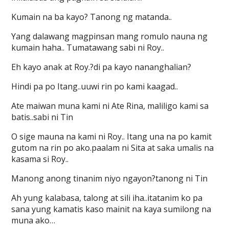
Kumain na ba kayo? Tanong ng matanda..
Yang dalawang magpinsan mang romulo nauna ng
kumain haha.. Tumatawang sabi ni Roy..
Eh kayo anak at Roy.?di pa kayo nananghalian?
Hindi pa po Itang..uuwi rin po kami kaagad..
Ate maiwan muna kami ni Ate Rina, maliligo kami sa
batis..sabi ni Tin
O sige mauna na kami ni Roy.. Itang una na po kamit
gutom na rin po ako.paalam ni Sita at saka umalis na
kasama si Roy..
Manong anong tinanim niyo ngayon?tanong ni Tin
Ah yung kalabasa, talong at sili iha..itatanim ko pa
sana yung kamatis kaso mainit na kaya sumilong na
muna ako…