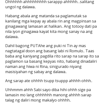
Ohhhhhh ahhhhhhhhh sarappp ahhhhh…salitang
ungol ng dalawa..
Habang abala ang matanda sa paglamutak sa
kanilang mga kepay ay abala rin ang magpinsan sa
ginagawang lamasan at halikan.. Ang totooy dati pa
nila iyon ginagawa kayat kita mong sanay na ang
dalawa..
Dahil bagong PUTAhe ang puki ni Tin ay mas
nagtatagal doon ang basang labi ni Romulo.. Taas
baba ang kaniyang pagdila rito sarap na sarap ito sa
paglamon sa basang kepyas nito, habang dinadaliri
naman ang hiwa ni Rina, sinigurado niyang
masisiyahan ng sabay ang dalawa..
Ang sarap ate ohhhh tsupp tsuppp ahhhh ohhh..
Uhhmmm ahhh Sabi sayo diba hihi ohhh sige pa
lamasin mo lang ohhhhhh manong ahhhh sarap
talag ng daliri mong makalyo ohhhh..