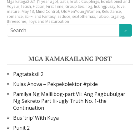
Mga kataga
2021 (1 year ago)
,
batis
,
Erotic Couplings
,
Exhibitionist and
Voyeur
,
fetish
,
Fiction
,
First Time
,
Group Sex
,
ilog
,
lickingpussy
,
love
,
mature
,
May 13
,
Mind Control
,
OldMenYoungWomen
,
Reluctance
,
romance
,
Sci-Fi and Fantasy
,
seduce
,
sextothemax
,
Taboo
,
tagalog
,
threesome
,
Toys and Masturbation
MGA KAMAKAILANG POST
Pagtataksil 2
Kulas Anova – Pekpekolektor #pixie
Pamilya Ng Malilibog-part Vii: Ang Pagbubulgar
Ng Sekreto Part Iii-ugly Truth No. 1-the
Continuation
Bus ‘trip’ With Kuya
Punit 2