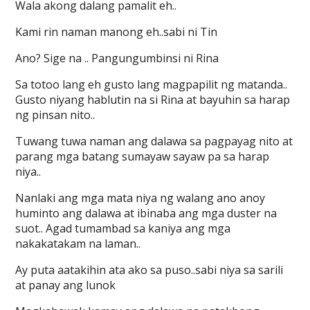
Wala akong dalang pamalit eh..
Kami rin naman manong eh..sabi ni Tin
Ano? Sige na .. Pangungumbinsi ni Rina
Sa totoo lang eh gusto lang magpapilit ng matanda..
Gusto niyang hablutin na si Rina at bayuhin sa harap
ng pinsan nito..
Tuwang tuwa naman ang dalawa sa pagpayag nito at
parang mga batang sumayaw sayaw pa sa harap
niya..
Nanlaki ang mga mata niya ng walang ano anoy
huminto ang dalawa at ibinaba ang mga duster na
suot.. Agad tumambad sa kaniya ang mga
nakakatakam na laman..
Ay puta aatakihin ata ako sa puso..sabi niya sa sarili
at panay ang lunok