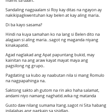
mainit sa daan..
Sandaling nagpaalam si Roy kay ditas na ngayon ay
nakikipagkwentuhan kay belen at kay aling maria..
Di ba kayo sasama?
Hindi na kuya samahan ko na lang si Belen dito na
alagaan si aling maria…sagot ng maganda niyang
kinakapatid..
Agad naglakad ang Apat papuntang bukid, may
kainitan na ang araw kayat mayat maya ang
pagsilong ng grupo..
Pagdating sa kubo ay naabutan nila si mang Romulo
na nagpapahinga na..
Saktong sakto ah gutom na rin ako haha salamat,
andami niyo namang naghatid..wika ng matanda
Gusto daw nilang sumama Itang..sagot ni Sita habang
inilalabas ang pagkain sa sisidlan..