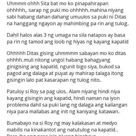
Uhmmm ohhh Sita bat mo ko pinapahirapan
ohhhhh,, sarap ng puki mo ohhhhh..mahina niyang
sabi habang dahan dahang umuulos sa puki ni Ditas
na hanggang ngayon ay mahimbing pa rin ang tulog..
Dahil halos alas 3 ng umaga na sila natapos ay basa
pa rin ng tamod ang loob ng hiyas ng kayang kapatid
Ohhhhh Ditas gising uhmmmm sabayan mo ko ditas
ohhhh..muli nitong ungol habang bahagyang
ginigising ang kapatid, ngunit bigo siya, bukod sa
pagod ang dalaga at puyat ay mahirap talaga itong
gisingin lalo pat kasarapan ng tulog nito..
Patuloy si Roy sa pag ulos.. Alam niyang hindi niya
kayang gisingin ang kapatid, hindi naman na iyon
problema dahil sa puki lang ng dalaga ang kailangan
niya para mailabas ang init ng kaniyang katawan..
Bumabayo na si Roy ng may kalakasan at medyo
mabilis na kinakantot ang natutulog na kapatid…