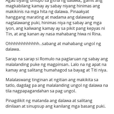
Agad siyang umupo sa gitna ng dalawa,, gamit ang
magkabilang kamay ay sabay niyang hinimas ang
makikinis na mga hita ng dalawa.. Pinaakyat
hanggang marating at madama ang dalawang
naglalawang puki, hinimas niya ng sabay ang mga
iyon, ang kaliwang kamay ay sa pikit pang kepyas ni
Tin, at ang kanan ay nasa mahabang hiwa ni Rina..
Ohhhhhhhhhhhh…sabang at mahabang ungol ng
dalawa..
Sarap na sarap si Romulo na paglaruan ng sabay ang
malalanding puke ng magpinsan.. Lalo na ng apat na
kamay ang salitang humahagod sa bayag at Titi niya..
Malalaswang tinginan at ngitian ang makikita sa
tatlo, dagdag pa ang malalanding ungol ng dalawa na
tila nagpapagandahan sa pag ungol..
Pinagdikit ng matanda ang dalawa at salitang
dinilaan at sinupsup ang kanilang mga basang puki..