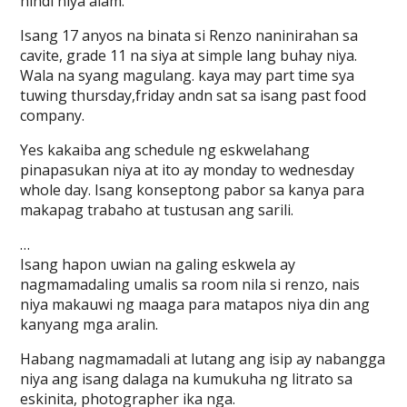
hindi niya alam.
Isang 17 anyos na binata si Renzo naninirahan sa
cavite, grade 11 na siya at simple lang buhay niya.
Wala na syang magulang. kaya may part time sya
tuwing thursday,friday andn sat sa isang past food
company.
Yes kakaiba ang schedule ng eskwelahang
pinapasukan niya at ito ay monday to wednesday
whole day. Isang konseptong pabor sa kanya para
makapag trabaho at tustusan ang sarili.
…
Isang hapon uwian na galing eskwela ay
nagmamadaling umalis sa room nila si renzo, nais
niya makauwi ng maaga para matapos niya din ang
kanyang mga aralin.
Habang nagmamadali at lutang ang isip ay nabangga
niya ang isang dalaga na kumukuha ng litrato sa
eskinita, photographer ika nga.