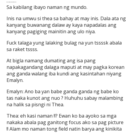
………
Sa kabilang ibayo naman ng mundo.
Inis na umwu si thea sa bahay at may inis. Dala ata ng
kanyang buwanang dalaw ay kaya napadalas ang
kanyang pagiging mainitin ang ulo niya.
Fuck talaga yung lalaking bulag na yun tssssk abala
sa raket tssss.
At bigla namang dumating ang isa pang
napakagandang dalaga maputi at may pagka korean
ang ganda walang iba kundi ang kasintahan niyang
Emalyn.
Emalyn: Ano ba yan babe ganda ganda ng babe ko
tas naka kunot ang nuo ? Huhuhu sabay malambing
na halik sa pisngi ni Thea.
Thea: eh kasi naman !!? Ewan ko ba ayoko sa mga
nakaka abala pag ganitong focus ako sa pag picture
!! Alam mo naman tong field natin barya ang kinikita