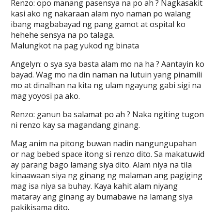
Renzo: opo manang pasensya na po ah ? Nagkasakit
kasi ako ng nakaraan alam nyo naman po walang
ibang magbabayad ng pang gamot at ospital ko
hehehe sensya na po talaga.
Malungkot na pag yukod ng binata
Angelyn: o sya sya basta alam mo na ha ? Aantayin ko
bayad. Wag mo na din naman na lutuin yang pinamili
mo at dinalhan na kita ng ulam ngayung gabi sigi na
mag yoyosi pa ako.
Renzo: ganun ba salamat po ah ? Naka ngiting tugon
ni renzo kay sa magandang ginang.
Mag anim na pitong buwan nadin nangungupahan
or nag bebed space itong si renzo dito. Sa makatuwid
ay parang bago lamang siya dito. Alam niya na tila
kinaawaan siya ng ginang ng malaman ang pagiging
mag isa niya sa buhay. Kaya kahit alam niyang
mataray ang ginang ay bumabawe na lamang siya
pakikisama dito.