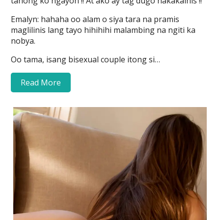
tahong ko ngayon !! At ako ay tag dugo nakakainis !!
Emalyn: hahaha oo alam o siya tara na pramis
maglilinis lang tayo hihihihi malambing na ngiti ka
nobya.
Oo tama, isang bisexual couple itong si…
Read More