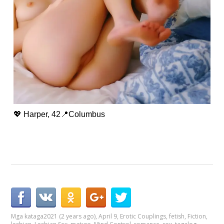
💖 Harper, 42📍Columbus
Mga kataga
2021 (2 years ago)
,
April 9
,
Erotic Couplings
,
fetish
,
Fiction
,