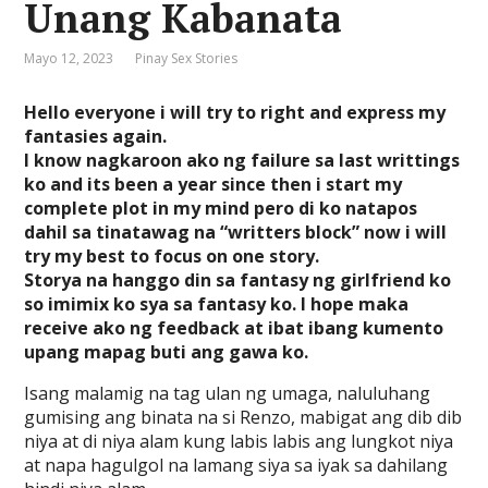
Unang Kabanata
Mayo 12, 2023
Pinay Sex Stories
Hello everyone i will try to right and express my
fantasies again.
I know nagkaroon ako ng failure sa last writtings
ko and its been a year since then i start my
complete plot in my mind pero di ko natapos
dahil sa tinatawag na “writters block” now i will
try my best to focus on one story.
Storya na hanggo din sa fantasy ng girlfriend ko
so imimix ko sya sa fantasy ko. I hope maka
receive ako ng feedback at ibat ibang kumento
upang mapag buti ang gawa ko.
Isang malamig na tag ulan ng umaga, naluluhang
gumising ang binata na si Renzo, mabigat ang dib dib
niya at di niya alam kung labis labis ang lungkot niya
at napa hagulgol na lamang siya sa iyak sa dahilang