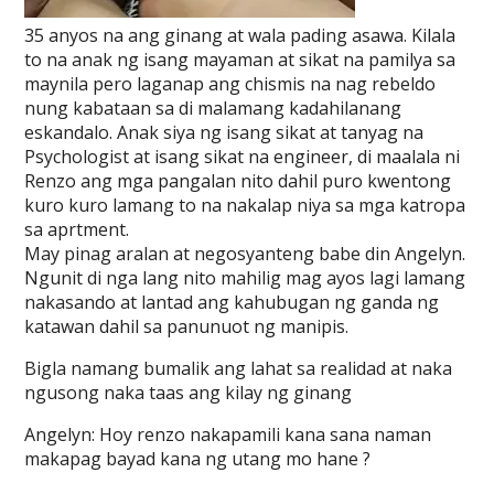
35 anyos na ang ginang at wala pading asawa. Kilala
to na anak ng isang mayaman at sikat na pamilya sa
maynila pero laganap ang chismis na nag rebeldo
nung kabataan sa di malamang kadahilanang
eskandalo. Anak siya ng isang sikat at tanyag na
Psychologist at isang sikat na engineer, di maalala ni
Renzo ang mga pangalan nito dahil puro kwentong
kuro kuro lamang to na nakalap niya sa mga katropa
sa aprtment.
May pinag aralan at negosyanteng babe din Angelyn.
Ngunit di nga lang nito mahilig mag ayos lagi lamang
nakasando at lantad ang kahubugan ng ganda ng
katawan dahil sa panunuot ng manipis.
Bigla namang bumalik ang lahat sa realidad at naka
ngusong naka taas ang kilay ng ginang
Angelyn: Hoy renzo nakapamili kana sana naman
makapag bayad kana ng utang mo hane ?