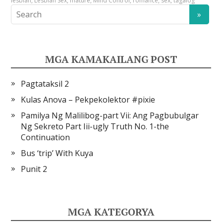
lesbian
,
Lesbian Sex
,
mature
,
Mind Control
,
romance
,
sex
,
tagalog
MGA KAMAKAILANG POST
Pagtataksil 2
Kulas Anova – Pekpekolektor #pixie
Pamilya Ng Malilibog-part Vii: Ang Pagbubulgar
Ng Sekreto Part Iii-ugly Truth No. 1-the
Continuation
Bus ‘trip’ With Kuya
Punit 2
MGA KATEGORYA