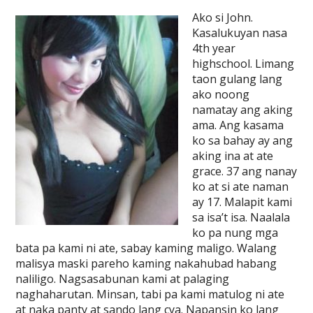
Ako si John.
Kasalukuyan nasa
4th year
highschool. Limang
taon gulang lang
ako noong
namatay ang aking
ama. Ang kasama
ko sa bahay ay ang
aking ina at ate
grace. 37 ang nanay
ko at si ate naman
ay 17. Malapit kami
sa isa’t isa. Naalala
ko pa nung mga
bata pa kami ni ate, sabay kaming maligo. Walang
malisya maski pareho kaming nakahubad habang
naliligo. Nagsasabunan kami at palaging
naghaharutan. Minsan, tabi pa kami matulog ni ate
at naka panty at sando lang cya. Napansin ko lang