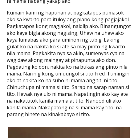
ni mama habang yakap ako.
Kumain kami ng hapunan at pagkatapos pumasok
ako sa kwarto para ituloy ang plano kong pagjajakol.
Pagkatapos kong magjakol, naidlip ako. Binangungot
ako kaya bigla akong nagising, Uhaw na uhaw ako
kaya lumabas ako para uminom ng tubig. Laking
gulat ko na nakita ko si ate sa may pinto ng kwarto
nila mama. Pagkakita nya sa akin, sumenyas cya na
wag daw akong maingay at pinapunta ako don.
Pagdating ko don, nakita ko na bukas ang pinto nila
mama. Narinig kong umuungol si tito Fred. Tumingin
ako at nakita ko na subo ni mama ang titi ni tito.
Chinuchupa ni mama si tito. Sarap na sarap naman si
tito. Hawak nya ulo ni mama. Napatingin ako kay ate
na nakatutok kanila mama at tito. Nanood uli ako
kanila mama. Nakapatong na si mama kay tito, na
parang hinete na kinakabayo si tito.