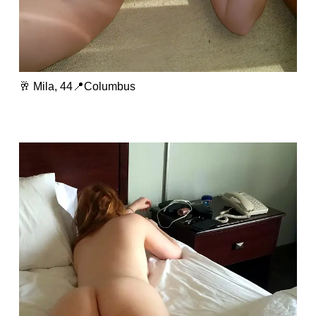
🥂 Mila, 44📍Columbus