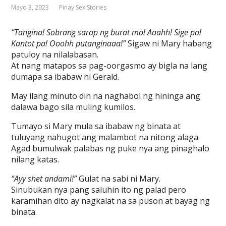
Mayo 3, 2023
Pinay Sex Stories
“Tangina! Sobrang sarap ng burat mo! Aaahh! Sige pa!
Kantot pa! Ooohh putanginaaa!”
Sigaw ni Mary habang
patuloy na nilalabasan.
At nang matapos sa pag-oorgasmo ay bigla na lang
dumapa sa ibabaw ni Gerald.
May ilang minuto din na naghabol ng hininga ang
dalawa bago sila muling kumilos.
Tumayo si Mary mula sa ibabaw ng binata at
tuluyang nahugot ang malambot na nitong alaga.
Agad bumulwak palabas ng puke nya ang pinaghalo
nilang katas.
“Ayy shet andami!”
Gulat na sabi ni Mary.
Sinubukan nya pang saluhin ito ng palad pero
karamihan dito ay nagkalat na sa puson at bayag ng
binata.