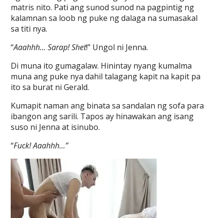
matris nito. Pati ang sunod sunod na pagpintig ng
kalamnan sa loob ng puke ng dalaga na sumasakal
sa titi nya.
“
Aaahhh… Sarap! Shet
!” Ungol ni Jenna.
Di muna ito gumagalaw. Hinintay nyang kumalma
muna ang puke nya dahil talagang kapit na kapit pa
ito sa burat ni Gerald.
Kumapit naman ang binata sa sandalan ng sofa para
ibangon ang sarili. Tapos ay hinawakan ang isang
suso ni Jenna at isinubo.
“
Fuck! Aaahhh…”