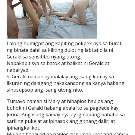
Lalong humigpit ang kapit ng pekpek nya sa burat
ng binata dahil sa kiliting dulot ng labi at dila ni
Gerald sa sensitibo nyang utong.
Napakapit sya sa batok at balikat ni Gerald at
napaliyad.
Si Gerald naman ay inalalay ang isang kamay sa
likuran ng dalagang nakakandong sa kanya habang
sinusupsop ang isang utong nito.
Tumayo naman si Mary at hinaplos haplos ang
buhok ni Gerald habang abala ito sa pagdede kay
Jenna. Ang isang kamay nya ay iginapang pababa sa
sariling puke at at ipinasok ang gitnang daliri at
ipinangkalikot.
Mula sa banayad na haplos ay sumabunot ang kamay