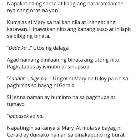
Napakatinding sarap at libog ang nararamdaman
nya nang oras na yon.
Kumalas si Mary sa halikan nila at inangat ang
katawan. Hinawakan nito ang kanang suso at inilapit
sa bibig ng binata.
“
Dede ka
…” Utos ng dalaga.
Agad namang dinilaan ng binata ang utong nito.
Pagkatapos ay isinubo at sinupsop.
“
Aaahhh… Sige pa
…” Ungol ni Mary na tuloy pa rin sa
paghimas sa bayag ni Gerald.
Si Jenna naman ay huminto na sa pagchupa at
tumayo.
“
Ipapasok ko na
…”
Napatingin sa kanya si Mary. At mula sa bayag ni
Gerald ay dumako naman sa pinakapuno ng burat