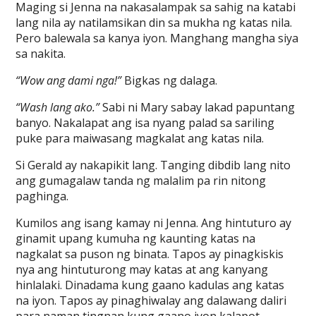
Maging si Jenna na nakasalampak sa sahig na katabi
lang nila ay natilamsikan din sa mukha ng katas nila.
Pero balewala sa kanya iyon. Manghang mangha siya
sa nakita.
“Wow ang dami nga!”
Bigkas ng dalaga.
“Wash lang ako.”
Sabi ni Mary sabay lakad papuntang
banyo. Nakalapat ang isa nyang palad sa sariling
puke para maiwasang magkalat ang katas nila.
Si Gerald ay nakapikit lang. Tanging dibdib lang nito
ang gumagalaw tanda ng malalim pa rin nitong
paghinga.
Kumilos ang isang kamay ni Jenna. Ang hintuturo ay
ginamit upang kumuha ng kaunting katas na
nagkalat sa puson ng binata. Tapos ay pinagkiskis
nya ang hintuturong may katas at ang kanyang
hinlalaki. Dinadama kung gaano kadulas ang katas
na iyon. Tapos ay pinaghiwalay ang dalawang daliri