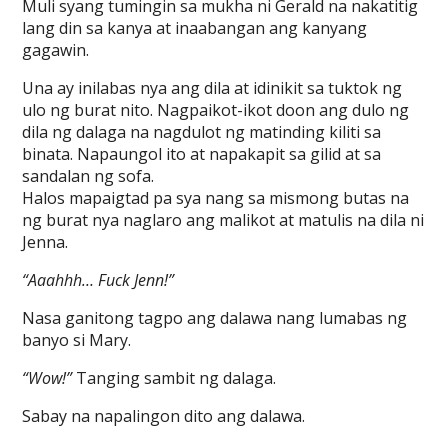
Muli syang tumingin sa mukha ni Gerald na nakatitig
lang din sa kanya at inaabangan ang kanyang
gagawin.
Una ay inilabas nya ang dila at idinikit sa tuktok ng
ulo ng burat nito. Nagpaikot-ikot doon ang dulo ng
dila ng dalaga na nagdulot ng matinding kiliti sa
binata. Napaungol ito at napakapit sa gilid at sa
sandalan ng sofa.
Halos mapaigtad pa sya nang sa mismong butas na
ng burat nya naglaro ang malikot at matulis na dila ni
Jenna.
“Aaahhh… Fuck Jenn!”
Nasa ganitong tagpo ang dalawa nang lumabas ng
banyo si Mary.
“Wow!”
Tanging sambit ng dalaga.
Sabay na napalingon dito ang dalawa.