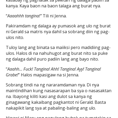
kasabay ng paghatak sa pwetan ng dalaga padiin sa
kanya. Kaya baon na baon talaga ang burat nya.
“
Aaaahhh tangina!”
Tili ni Jenna.
Pakiramdam ng dalaga ay pumasok ang ulo ng burat
ni Gerald sa matris nya dahil sa sobrang diin ng pag-
ulos nito.
Tuloy lang ang binata sa maiiksi pero madidiing pag-
ulos. Halos di na nahuhugot ang burat nito sa puke
ng dalaga dahil puro padiin lang ang bayo nito.
“
Aaahh… Fuck! Tangina! Ahh! Tangina! Ayy! Tangina!
Grabe!
” Halos mapasigaw na si Jenna.
Sobrang tindi na ng nararamdaman nya. Di nya
maintindihan kung nasasarapan ba sya o nasasaktan
na. Ibayong kiliti kasi ang dulot sa kanya ng
ginagawang kakaibang pagkantot ni Gerald. Basta
nakapikit lang sya at pabaling-baling ang ulo.