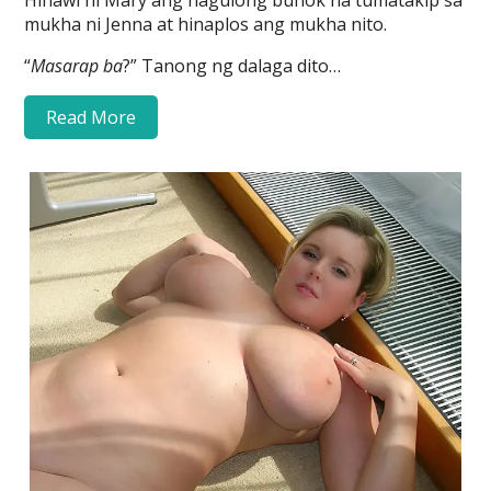
Hinawi ni Mary ang nagulong buhok na tumatakip sa
mukha ni Jenna at hinaplos ang mukha nito.
“
Masarap ba
?” Tanong ng dalaga dito…
Read More