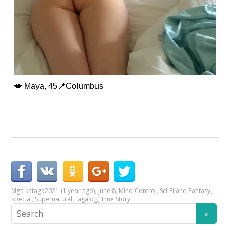
💋 Maya, 45📍Columbus
Mga kataga
2021 (1 year ago)
,
June 8
,
Mind Control
,
Sci-Fi and Fantasy
,
special
,
Supernatural
,
tagalog
,
True Story