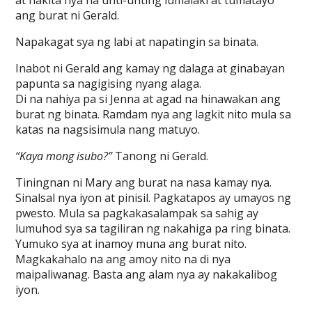
at nakita nya na unti-unting lumalaki at tumatayo
ang burat ni Gerald.
Napakagat sya ng labi at napatingin sa binata.
Inabot ni Gerald ang kamay ng dalaga at ginabayan
papunta sa nagigising nyang alaga.
Di na nahiya pa si Jenna at agad na hinawakan ang
burat ng binata. Ramdam nya ang lagkit nito mula sa
katas na nagsisimula nang matuyo.
“Kaya mong isubo?”
Tanong ni Gerald.
Tiningnan ni Mary ang burat na nasa kamay nya.
Sinalsal nya iyon at pinisil. Pagkatapos ay umayos ng
pwesto. Mula sa pagkakasalampak sa sahig ay
lumuhod sya sa tagiliran ng nakahiga pa ring binata.
Yumuko sya at inamoy muna ang burat nito.
Magkakahalo na ang amoy nito na di nya
maipaliwanag. Basta ang alam nya ay nakakalibog
iyon.