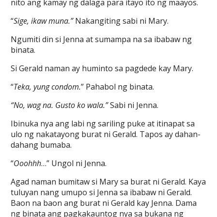
nito ang kamay ng dalaga para itayo ito ng maayos.
“
Sige, ikaw muna.”
Nakangiting sabi ni Mary.
Ngumiti din si Jenna at sumampa na sa ibabaw ng
binata.
Si Gerald naman ay huminto sa pagdede kay Mary.
“
Teka, yung condom.
” Pahabol ng binata.
“No, wag na. Gusto ko wala.”
Sabi ni Jenna.
Ibinuka nya ang labi ng sariling puke at itinapat sa
ulo ng nakatayong burat ni Gerald. Tapos ay dahan-
dahang bumaba.
“
Ooohhh
…” Ungol ni Jenna.
Agad naman bumitaw si Mary sa burat ni Gerald. Kaya
tuluyan nang umupo si Jenna sa ibabaw ni Gerald.
Baon na baon ang burat ni Gerald kay Jenna. Dama
ng binata ang pagkakauntog nya sa bukana ng