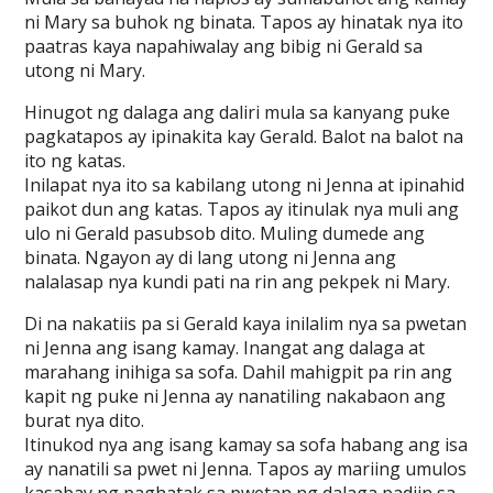
ni Mary sa buhok ng binata. Tapos ay hinatak nya ito
paatras kaya napahiwalay ang bibig ni Gerald sa
utong ni Mary.
Hinugot ng dalaga ang daliri mula sa kanyang puke
pagkatapos ay ipinakita kay Gerald. Balot na balot na
ito ng katas.
Inilapat nya ito sa kabilang utong ni Jenna at ipinahid
paikot dun ang katas. Tapos ay itinulak nya muli ang
ulo ni Gerald pasubsob dito. Muling dumede ang
binata. Ngayon ay di lang utong ni Jenna ang
nalalasap nya kundi pati na rin ang pekpek ni Mary.
Di na nakatiis pa si Gerald kaya inilalim nya sa pwetan
ni Jenna ang isang kamay. Inangat ang dalaga at
marahang inihiga sa sofa. Dahil mahigpit pa rin ang
kapit ng puke ni Jenna ay nanatiling nakabaon ang
burat nya dito.
Itinukod nya ang isang kamay sa sofa habang ang isa
ay nanatili sa pwet ni Jenna. Tapos ay mariing umulos