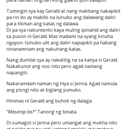
para naman tingnan kung gaano iyon kalapot.
Tumingin sya kay Gerald at nang makitang nakapikit
pa rin ito ay mabilis na isinubo ang dalawang daliri
para tikman ang katas ng dalawa.
Di pa sya nakuntento kaya muling ipinahid ang daliri
sa puson ni Gerald. Mas madami na syang kinuha
ngayon. Isinubo ulit ang daliri napapikit pa habang
ninanamnam ang nakuhang katas.
Nang dumilat sya ay nakatitig na sa kanya si Gerald.
Nakakunot ang noo nito pero agad namang
napangiti.
Nakaramdam naman ng hiya si Jenna. Agad namula
ang pisngi nito at biglang yumuko.
Hinimas ni Gerald ang buhok ng dalaga.
“Masarap ba?”
Tanong ng binata.
Di sumagot si Jenna pero umangat ang mukha nito