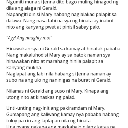
Ngumiti muna si Jenna dito bago muling hinagod ng
dila ang alaga ni Gerald.
Napangiti din si Mary habang naglalakad palapit sa
dalawa. Nang nasa tabi na sya ng binata ay inabot
nito ang kanyang pwet at pinisil sabay palo.
“Ayy! Ang naughty mo!”
Hinawakan sya ni Gerald sa kamay at hinatak pababa.
Nang makaluhod si Mary ay sa batok naman sya
hinawakan nito at marahang hinila palapit sa
kanyang mukha.
Naglapat ang labi nila habang si Jenna naman ay
subo na ang ulo ng naninigas na burat ni Gerald.
Nilamas ni Gerald ang suso ni Mary. Kinapa ang
utong nito at kinaskas ng palad.
Unti-unting nag-init ang pakiramdam ni Mary.
Gumapang ang kaliwang kamay nya pababa habang
tuloy pa rin ang laplapan nila ng binata.
Una nyang nakapa ang magkahalo nilang katas na