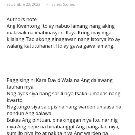
Setyembre 23, 2023
Pinay Sex Stories
Authors note:
Ang Kwentong Ito ay nabuo lamang nang aking
malawak na imahinasyon. Kaya Kung may mga
kilalang Tao akong ginagawan nang istorya Ito ay
walang katutuhanan, Ito ay gawa gawa lamang.
.
.
Paggising ni Kara David Wala na Ang dalawang
tauhan niya.
Nag ayos siya nang sarili niya tsaka lumabas nang
kwarto.
Nagtungo siya sa opisina nang warden umaasa na
nandun Ang dalawa
Bukas Ang pintuan, pinakinggan niya Ito, narinig
niya Ang hepe na binabanggit Ang pangalan niya,
sumilip niya Ito at nakita niya Ang warden na