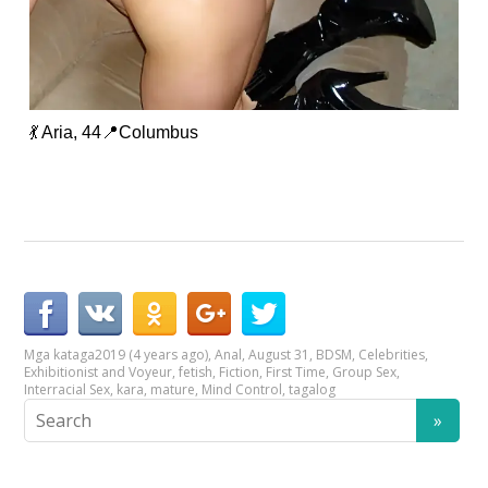
💃 Aria, 44📍Columbus
Mga kataga
2019 (4 years ago)
,
Anal
,
August 31
,
BDSM
,
Celebrities
,
Exhibitionist and Voyeur
,
fetish
,
Fiction
,
First Time
,
Group Sex
,
Interracial Sex
,
kara
,
mature
,
Mind Control
,
tagalog