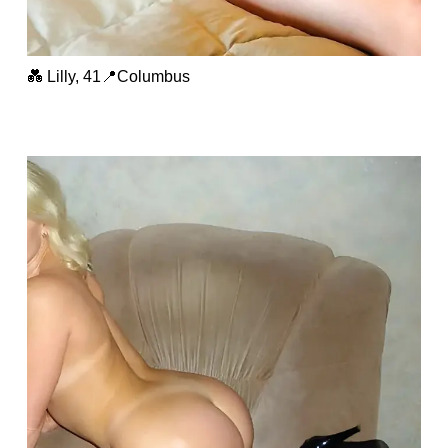
💑 Lilly, 41📍Columbus