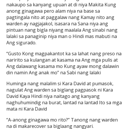
nakaupo sa kanyang upuan at di niya Makita Kung
anong ginagawa pero alam niya na base sa
pagtingala nito at paggalaw nang Kamay nito ang
warden ay nagjajakol, isasara na Sana niya ang
pintuan nang bigla niyang maalala Ang sinabi nang
lalaki sa panaginip niya man o Hindi mas mabuti na
Ang sigurado.
“Gusto Kong magpakantot ka sa lahat nang preso na
naririto sa kulangan at kasama na Ang mga pulis at
Ang dalawang kasama mo Kung ayaw mong dalawin
din namin Ang anak mo” na Sabi nang lalaki
Huminga nang malalim si Kara David at pumasok,
nagulat Ang warden sa biglang pagpasok ni Kara
David Kaya Hindi niya naitago ang kanyang
naghuhumindig na burat, lantad na lantad Ito sa mga
mata ni Kara David
“A-anong ginagawa mo rito?” Tanong nang warden
na di makarecover sa biglaang nangyari.