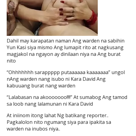
Dahil may karapatan naman Ang warden na sabihin
Yun Kasi siya mismo Ang lumapit rito at nagkusang
magjakol na ngayon ay dinilaan niya na Ang burat
nito
“Ohhhhhhh sarappppp putaaaaaa kaaaaaaa” ungol
nAng warden nang isubo ni Kara David Ang
kabuuang burat nang warden
“Lalabasan na akooooooo!!!!” At sumabog Ang tamod
sa loob nang lalamunan ni Kara David
At iniinom itong lahat Ng batikang reporter..
Pagkalolon nito ngumang siya para ipakita sa
warden na inubos niya..