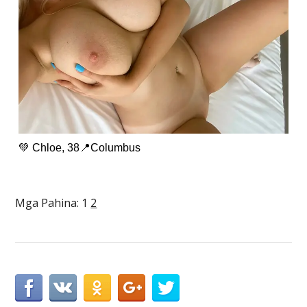
💚 Chloe, 38📍Columbus
Mga Pahina:
1
2