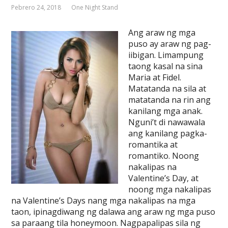
Pebrero 24, 2018
One Night Stand
Ang araw ng mga
puso ay araw ng pag-
iibigan. Limampung
taong kasal na sina
Maria at Fidel.
Matatanda na sila at
matatanda na rin ang
kanilang mga anak.
Nguni’t di nawawala
ang kanilang pagka-
romantika at
romantiko. Noong
nakalipas na
Valentine’s Day, at
noong mga nakalipas
na Valentine’s Days nang mga nakalipas na mga
taon, ipinagdiwang ng dalawa ang araw ng mga puso
sa paraang tila honeymoon. Nagpapalipas sila ng