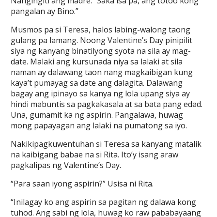
Nangingiti ang madre. “Saka isa pa, ang totoo kong
pangalan ay Bino.”
Musmos pa si Teresa, halos labing-walong taong
gulang pa lamang. Noong Valentine’s Day pinipilit
siya ng kanyang binatilyong syota na sila ay mag-
date. Malaki ang kursunada niya sa lalaki at sila
naman ay dalawang taon nang magkaibigan kung
kaya’t pumayag sa date ang dalagita. Dalawang
bagay ang ipinayo sa kanya ng lola upang siya ay
hindi mabuntis sa pagkakasala at sa bata pang edad.
Una, gumamit ka ng aspirin. Pangalawa, huwag
mong papayagan ang lalaki na pumatong sa iyo.
Nakikipagkuwentuhan si Teresa sa kanyang matalik
na kaibigang babae na si Rita. Ito’y isang araw
pagkalipas ng Valentine’s Day.
“Para saan iyong aspirin?” Usisa ni Rita.
“Inilagay ko ang aspirin sa pagitan ng dalawa kong
tuhod. Ang sabi ng lola, huwag ko raw pababayaang