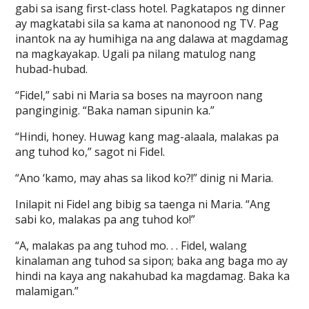
gabi sa isang first-class hotel. Pagkatapos ng dinner
ay magkatabi sila sa kama at nanonood ng TV. Pag
inantok na ay humihiga na ang dalawa at magdamag
na magkayakap. Ugali pa nilang matulog nang
hubad-hubad.
“Fidel,” sabi ni Maria sa boses na mayroon nang
panginginig. “Baka naman sipunin ka.”
“Hindi, honey. Huwag kang mag-alaala, malakas pa
ang tuhod ko,” sagot ni Fidel.
“Ano ‘kamo, may ahas sa likod ko?!” dinig ni Maria.
Inilapit ni Fidel ang bibig sa taenga ni Maria. “Ang
sabi ko, malakas pa ang tuhod ko!”
“A, malakas pa ang tuhod mo. . . Fidel, walang
kinalaman ang tuhod sa sipon; baka ang baga mo ay
hindi na kaya ang nakahubad ka magdamag. Baka ka
malamigan.”