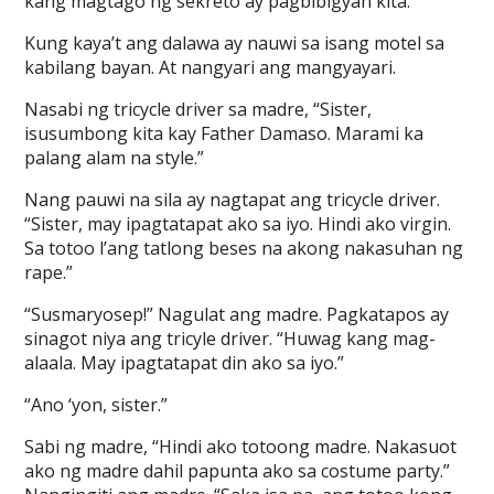
kang magtago ng sekreto ay pagbibigyan kita.”
Kung kaya’t ang dalawa ay nauwi sa isang motel sa
kabilang bayan. At nangyari ang mangyayari.
Nasabi ng tricycle driver sa madre, “Sister,
isusumbong kita kay Father Damaso. Marami ka
palang alam na style.”
Nang pauwi na sila ay nagtapat ang tricycle driver.
“Sister, may ipagtatapat ako sa iyo. Hindi ako virgin.
Sa totoo l’ang tatlong beses na akong nakasuhan ng
rape.”
“Susmaryosep!” Nagulat ang madre. Pagkatapos ay
sinagot niya ang tricyle driver. “Huwag kang mag-
alaala. May ipagtatapat din ako sa iyo.”
“Ano ‘yon, sister.”
Sabi ng madre, “Hindi ako totoong madre. Nakasuot
ako ng madre dahil papunta ako sa costume party.”