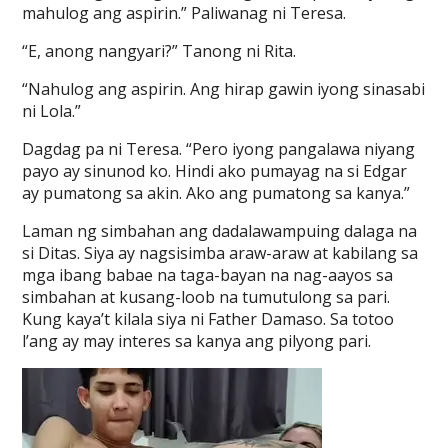
mahulog ang aspirin.” Paliwanag ni Teresa.
“E, anong nangyari?” Tanong ni Rita.
“Nahulog ang aspirin. Ang hirap gawin iyong sinasabi
ni Lola.”
Dagdag pa ni Teresa. “Pero iyong pangalawa niyang
payo ay sinunod ko. Hindi ako pumayag na si Edgar
ay pumatong sa akin. Ako ang pumatong sa kanya.”
Laman ng simbahan ang dadalawampuing dalaga na
si Ditas. Siya ay nagsisimba araw-araw at kabilang sa
mga ibang babae na taga-bayan na nag-aayos sa
simbahan at kusang-loob na tumutulong sa pari.
Kung kaya’t kilala siya ni Father Damaso. Sa totoo
l’ang ay may interes sa kanya ang pilyong pari.