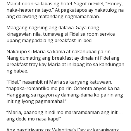
Mainit noon sa labas ng hotel. Sagot ni Fidel, “Honey,
naka-heater na tayo.” At pagkatapos ay nakatulog na
ang dalawang matandang nagmamahalan.
Maagang nagising ang dalawa. Gaya nang
kinagawian nila, tumawag si Fidel sa room service
upang magpadala ng breakfast-in-bed.
Nakaupo si Maria sa kama at nakahubad pa rin.
Nang dumating ang breakfast ay dinala ni Fidel ang
breakfast tray kay Maria at inilapag ito sa kandungan
ng babae.
“Fidel,” nasambit ni Maria sa kanyang katuwaan,
“napaka-romantiko mo pa rin. Ochenta anyos ka na.
Hanggang sa ngayon ay damang-dama ko pa rin ang
init ng iyong pagmamahal.”
“Maria, paanong hindi mo mararamdaman ang init. . .
ang dede mo nasa kape!”
Ang pagdiriwang ng Valentine’s Day ay karaniwang