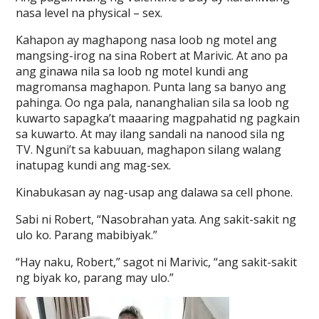
nasa level na physical – sex.
Kahapon ay maghapong nasa loob ng motel ang
mangsing-irog na sina Robert at Marivic. At ano pa
ang ginawa nila sa loob ng motel kundi ang
magromansa maghapon. Punta lang sa banyo ang
pahinga. Oo nga pala, nananghalian sila sa loob ng
kuwarto sapagka’t maaaring magpahatid ng pagkain
sa kuwarto. At may ilang sandali na nanood sila ng
TV. Nguni’t sa kabuuan, maghapon silang walang
inatupag kundi ang mag-sex.
Kinabukasan ay nag-usap ang dalawa sa cell phone.
Sabi ni Robert, “Nasobrahan yata. Ang sakit-sakit ng
ulo ko. Parang mabibiyak.”
“Hay naku, Robert,” sagot ni Marivic, “ang sakit-sakit
ng biyak ko, parang may ulo.”