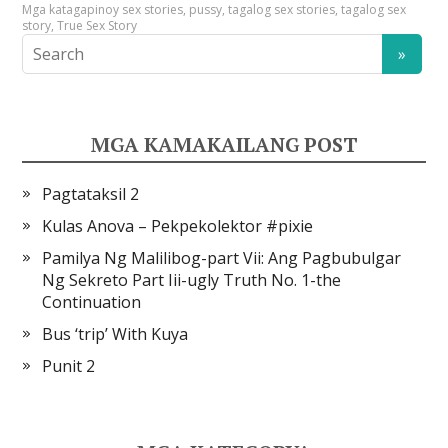
Mga kataga
pinoy sex stories
,
pussy
,
tagalog sex stories
,
tagalog sex
story
,
True Sex Story
MGA KAMAKAILANG POST
Pagtataksil 2
Kulas Anova – Pekpekolektor #pixie
Pamilya Ng Malilibog-part Vii: Ang Pagbubulgar
Ng Sekreto Part Iii-ugly Truth No. 1-the
Continuation
Bus ‘trip’ With Kuya
Punit 2