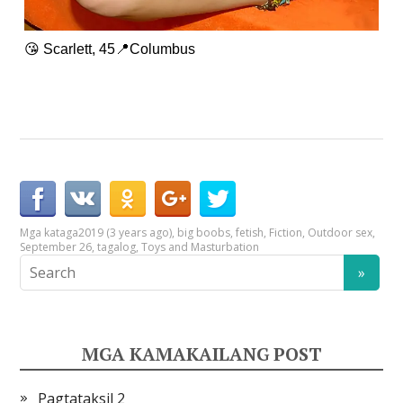
😘 Scarlett, 45📍Columbus
Mga kataga
2019 (3 years ago)
,
big boobs
,
fetish
,
Fiction
,
Outdoor sex
,
September 26
,
tagalog
,
Toys and Masturbation
MGA KAMAKAILANG POST
Pagtataksil 2