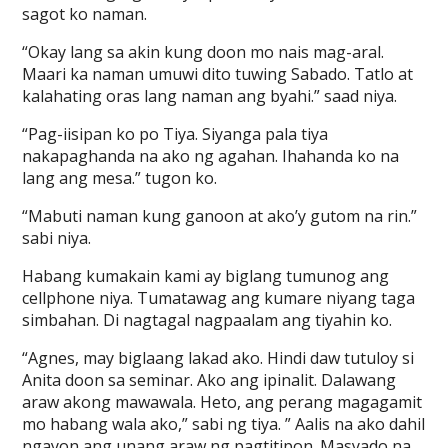
sagot ko naman.
“Okay lang sa akin kung doon mo nais mag-aral.
Maari ka naman umuwi dito tuwing Sabado. Tatlo at
kalahating oras lang naman ang byahi.” saad niya.
“Pag-iisipan ko po Tiya. Siyanga pala tiya
nakapaghanda na ako ng agahan. Ihahanda ko na
lang ang mesa.” tugon ko.
“Mabuti naman kung ganoon at ako’y gutom na rin.”
sabi niya.
Habang kumakain kami ay biglang tumunog ang
cellphone niya. Tumatawag ang kumare niyang taga
simbahan. Di nagtagal nagpaalam ang tiyahin ko.
“Agnes, may biglaang lakad ako. Hindi daw tutuloy si
Anita doon sa seminar. Ako ang ipinalit. Dalawang
araw akong mawawala. Heto, ang perang magagamit
mo habang wala ako,” sabi ng tiya. ” Aalis na ako dahil
ngayon ang unang araw ng pagtitipon. Masyado na