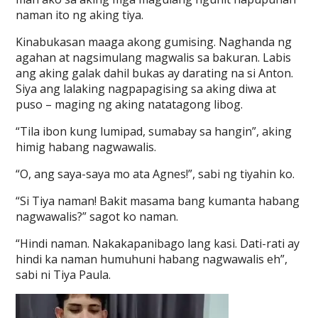
naman ito ng aking tiya.
Kinabukasan maaga akong gumising. Naghanda ng
agahan at nagsimulang magwalis sa bakuran. Labis
ang aking galak dahil bukas ay darating na si Anton.
Siya ang lalaking nagpapagising sa aking diwa at
puso – maging ng aking natatagong libog.
“Tila ibon kung lumipad, sumabay sa hangin”, aking
himig habang nagwawalis.
“O, ang saya-saya mo ata Agnes!”, sabi ng tiyahin ko.
“Si Tiya naman! Bakit masama bang kumanta habang
nagwawalis?” sagot ko naman.
“Hindi naman. Nakakapanibago lang kasi. Dati-rati ay
hindi ka naman humuhuni habang nagwawalis eh”,
sabi ni Tiya Paula.