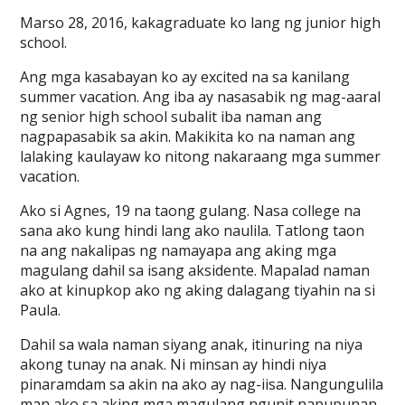
Marso 28, 2016, kakagraduate ko lang ng junior high
school.
Ang mga kasabayan ko ay excited na sa kanilang
summer vacation. Ang iba ay nasasabik ng mag-aaral
ng senior high school subalit iba naman ang
nagpapasabik sa akin. Makikita ko na naman ang
lalaking kaulayaw ko nitong nakaraang mga summer
vacation.
Ako si Agnes, 19 na taong gulang. Nasa college na
sana ako kung hindi lang ako naulila. Tatlong taon
na ang nakalipas ng namayapa ang aking mga
magulang dahil sa isang aksidente. Mapalad naman
ako at kinupkop ako ng aking dalagang tiyahin na si
Paula.
Dahil sa wala naman siyang anak, itinuring na niya
akong tunay na anak. Ni minsan ay hindi niya
pinaramdam sa akin na ako ay nag-iisa. Nangungulila
man ako sa aking mga magulang ngunit napupunan