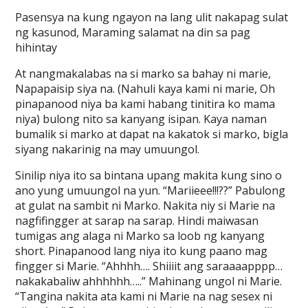
Pasensya na kung ngayon na lang ulit nakapag sulat
ng kasunod, Maraming salamat na din sa pag
hihintay
At nangmakalabas na si marko sa bahay ni marie,
Napapaisip siya na. (Nahuli kaya kami ni marie, Oh
pinapanood niya ba kami habang tinitira ko mama
niya) bulong nito sa kanyang isipan. Kaya naman
bumalik si marko at dapat na kakatok si marko, bigla
siyang nakarinig na may umuungol.
Sinilip niya ito sa bintana upang makita kung sino o
ano yung umuungol na yun. “Mariieee!!!??” Pabulong
at gulat na sambit ni Marko. Nakita niy si Marie na
nagfifingger at sarap na sarap. Hindi maiwasan
tumigas ang alaga ni Marko sa loob ng kanyang
short. Pinapanood lang niya ito kung paano mag
fingger si Marie. “Ahhhh…. Shiiiit ang saraaaapppp…
nakakabaliw ahhhhhh…..” Mahinang ungol ni Marie.
“Tangina nakita ata kami ni Marie na nag sesex ni