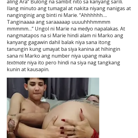
aling Ara” Bulong na sambit nito sa kanyang sarili.
Ilang minuto ang tumagal at nakita niyang nanigas at
nanginginig ang binti ni Marie. “Ahhhhhh….
Tanginaaaa ang saraaaaap uuuuhhhmmmm
mmmmm…” Ungol ni Marie na medyo napalakas. At
nangmatapos na si Marie hindi alam ni Marko ang
kanyang gagawin dahil balak niya sana itong
tanungin kung umayat ba siya kanina at hihingin
sana ni Marko ang number niya upang maka
textmate
niya ito pero hindi na siya nag tangkang
kunin at kausapin.