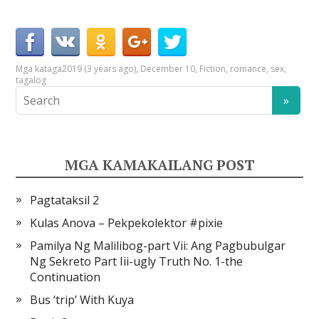
Mga kataga
2019 (3 years ago)
,
December 10
,
Fiction
,
romance
,
sex
,
tagalog
MGA KAMAKAILANG POST
Pagtataksil 2
Kulas Anova – Pekpekolektor #pixie
Pamilya Ng Malilibog-part Vii: Ang Pagbubulgar
Ng Sekreto Part Iii-ugly Truth No. 1-the
Continuation
Bus ‘trip’ With Kuya