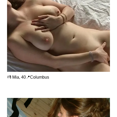
💏 Mia, 40📍Columbus