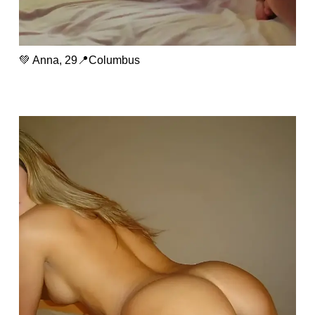
💚 Anna, 29📍Columbus