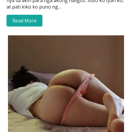
nya sa akin para nga akong naligos. Suso ko tyan ko,
at pati kiko ko puno ng…
Read More