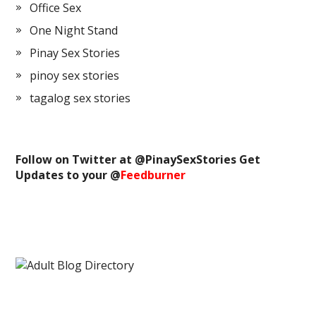
Office Sex
One Night Stand
Pinay Sex Stories
pinoy sex stories
tagalog sex stories
Follow on Twitter at @
PinaySexStories
Get
Updates to your @
Feedburner