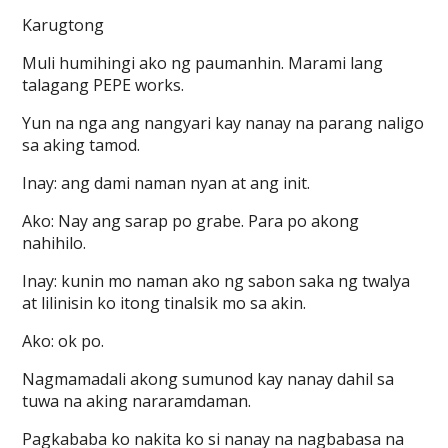
Karugtong
Muli humihingi ako ng paumanhin. Marami lang
talagang PEPE works.
Yun na nga ang nangyari kay nanay na parang naligo
sa aking tamod.
Inay: ang dami naman nyan at ang init.
Ako: Nay ang sarap po grabe. Para po akong
nahihilo.
Inay: kunin mo naman ako ng sabon saka ng twalya
at lilinisin ko itong tinalsik mo sa akin.
Ako: ok po.
Nagmamadali akong sumunod kay nanay dahil sa
tuwa na aking nararamdaman.
Pagkababa ko nakita ko si nanay na nagbabasa na