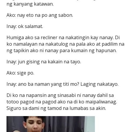
ng kanyang katawan.
Ako: nay eto na po ang sabon.
Inay: ok salamat.
Humiga ako sa recliner na nakatingin kay nanay. Di
ko namalayan na nakatulog na pala ako at padilim na
ng tapikin ako ni nanay para kumain ng hapunan.
Inay: jun gising na kakain na tayo.
Ako: sige po.
Inay: ano ba naman yang titi mo? Laging nakatayo.
Di ko na napansin ang sinasabi ni nanay dahil sa
totoo pagod na pagod ako na di ko maipaliwanag.
Siguro sa dami ng tamod na lumabas sa akin.