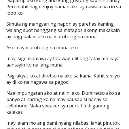
Napaisip ako kung ano yung gustong sabihin nanay.
Pero dahil nag eenjoy naman ako ay nawala na rin sa
loob ko.
Simula ng mangyari ng hapon ay parehas kaming
walang suot hanggang sa matapos akong makakain
ay nagpaalam ako na matutulog na muna.
Ako: nay matutulog na muna ako.
Inay: sige mamaya ay tatawag ulit ang tatay mo kaya
aantayin ko na lang muna.
Pag-akyat ko at diretso na ako sa kama. Kahit sipilyo
ay di ko na nagawa sa pagod.
Naalimpungatan ako at naiihi ako. Dumiretso ako sa
banyo at narinig ko na may kausap si nanay sa
cellphone. Naka speaker sya pero hindi ganong
kalakas.
Inay: alam mo ang dami nyang nilabas, lahat pinutok