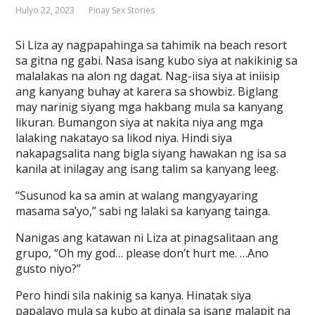
Hulyo 22, 2023
Pinay Sex Stories
Si Liza ay nagpapahinga sa tahimik na beach resort
sa gitna ng gabi. Nasa isang kubo siya at nakikinig sa
malalakas na alon ng dagat. Nag-iisa siya at iniisip
ang kanyang buhay at karera sa showbiz. Biglang
may narinig siyang mga hakbang mula sa kanyang
likuran. Bumangon siya at nakita niya ang mga
lalaking nakatayo sa likod niya. Hindi siya
nakapagsalita nang bigla siyang hawakan ng isa sa
kanila at inilagay ang isang talim sa kanyang leeg.
“Susunod ka sa amin at walang mangyayaring
masama sa’yo,” sabi ng lalaki sa kanyang tainga.
Nanigas ang katawan ni Liza at pinagsalitaan ang
grupo, “Oh my god… please don’t hurt me. …Ano
gusto niyo?”
Pero hindi sila nakinig sa kanya. Hinatak siya
papalayo mula sa kubo at dinala sa isang malapit na