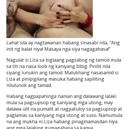
Lahat sila ay nagtawanan habang sinasabi nila, “Ang
init ng balat niya! Masaya nga siya nagagahasa!”
Nagulat si Liza sa biglaang pagsabog ng tamod mula
sa titi na nasa loob ng kaniyang bibig. Pinilit nila
siyang lunukin ang tamod. Malubhang nasasamid si
Liza at pinipigilang masuka habang sapiliting
nilulunok ang tamad.
Habang nagpapahinga naman ang dalawang lalaki
mula sa pagsupsop ng kaniyang mga utong, may
dalawa ulit na pumalit at nagpatuloy sa pagsupsop at
paglamas sa kaniyang mga utong at suso. Namumula
na ang mukha ni Liza habang pinagmamasdan niya
ang mga lalaking gumagahasa sa kanya.