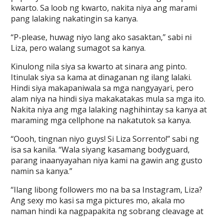
kwarto. Sa loob ng kwarto, nakita niya ang marami
pang lalaking nakatingin sa kanya.
“P-please, huwag niyo lang ako sasaktan,” sabi ni
Liza, pero walang sumagot sa kanya.
Kinulong nila siya sa kwarto at sinara ang pinto.
Itinulak siya sa kama at dinaganan ng ilang lalaki.
Hindi siya makapaniwala sa mga nangyayari, pero
alam niya na hindi siya makakatakas mula sa mga ito.
Nakita niya ang mga lalaking naghihintay sa kanya at
maraming mga cellphone na nakatutok sa kanya.
“Oooh, tingnan niyo guys! Si Liza Sorrento!” sabi ng
isa sa kanila. “Wala siyang kasamang bodyguard,
parang inaanyayahan niya kami na gawin ang gusto
namin sa kanya.”
“Ilang libong followers mo na ba sa Instagram, Liza?
Ang sexy mo kasi sa mga pictures mo, akala mo
naman hindi ka nagpapakita ng sobrang cleavage at