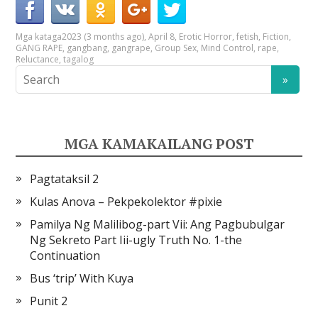
Mga kataga
2023 (3 months ago)
,
April 8
,
Erotic Horror
,
fetish
,
Fiction
,
GANG RAPE
,
gangbang
,
gangrape
,
Group Sex
,
Mind Control
,
rape
,
Reluctance
,
tagalog
MGA KAMAKAILANG POST
Pagtataksil 2
Kulas Anova – Pekpekolektor #pixie
Pamilya Ng Malilibog-part Vii: Ang Pagbubulgar
Ng Sekreto Part Iii-ugly Truth No. 1-the
Continuation
Bus ‘trip’ With Kuya
Punit 2