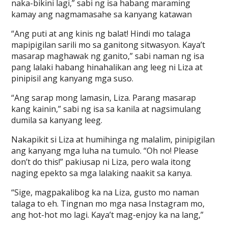
naka-bikini lagi,” sabi ng isa habang maraming
kamay ang nagmamasahe sa kanyang katawan
“Ang puti at ang kinis ng balat! Hindi mo talaga
mapipigilan sarili mo sa ganitong sitwasyon. Kaya’t
masarap maghawak ng ganito,” sabi naman ng isa
pang lalaki habang hinahalikan ang leeg ni Liza at
pinipisil ang kanyang mga suso.
“Ang sarap mong lamasin, Liza. Parang masarap
kang kainin,” sabi ng isa sa kanila at nagsimulang
dumila sa kanyang leeg.
Nakapikit si Liza at humihinga ng malalim, pinipigilan
ang kanyang mga luha na tumulo. “Oh no! Please
don’t do this!” pakiusap ni Liza, pero wala itong
naging epekto sa mga lalaking naakit sa kanya.
“Sige, magpakalibog ka na Liza, gusto mo naman
talaga to eh. Tingnan mo mga nasa Instagram mo,
ang hot-hot mo lagi. Kaya’t mag-enjoy ka na lang,”