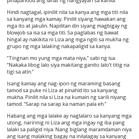
pinapanood ang lahat ng nangyayari sa kanila.
Hindi nagtagal, ipinilit nila sa kanya ang mga titi nila
sa kanyang mga kamay. Pinilit siyang hawakan ang
mga ito at jakulin. Napilitan din siyang magbigay ng
blowjob sa isa sa mga titi. Sa paglabas ng bawat
hingal ay nakikita ni Liza ang mga ngiti sa mukha ng
grupo ng mga lalaking nakapaligid sa kanya.
“Tingnan mo yung mga mata niya,” sabi ng isa.
“Nakaka libog lalo siya makitang ganito lalo’t titig na
tigi sa atin.”
Isang kamay ang nag-ipon ng maraming basang
tamod sa puke ni Liza at pinahid ito sa kanyang
mukha. Pinilit nila si Liza na kumain ng sarili niyang
tamod. “Sarap na sarap ka naman pala eh.”
Habang ang mga lalake ay naglalaro sa kanyang mga
utong, naririnig ni Liza ang mga ingay ng iba pang
lalaki sa paligid niya. Nang biglang maramdaman niya
ang isang malaking bagay na inilalagay sa kanyang