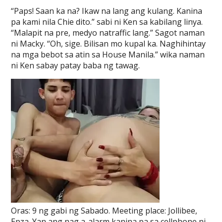
“Paps! Saan ka na? Ikaw na lang ang kulang. Kanina
pa kami nila Chie dito.” sabi ni Ken sa kabilang linya.
“Malapit na pre, medyo natraffic lang.” Sagot naman
ni Macky. “Oh, sige. Bilisan mo kupal ka. Naghihintay
na mga bebot sa atin sa House Manila.” wika naman
ni Ken sabay patay baba ng tawag.
Oras: 9 ng gabi ng Sabado. Meeting place: Jollibee,
Epza. Yan ang nag a-alarm kanina pa sa cellphone ni