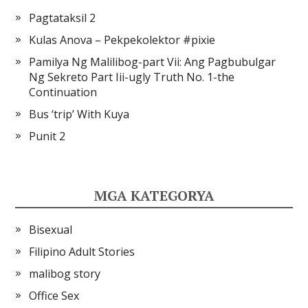
Pagtataksil 2
Kulas Anova – Pekpekolektor #pixie
Pamilya Ng Malilibog-part Vii: Ang Pagbubulgar
Ng Sekreto Part Iii-ugly Truth No. 1-the
Continuation
Bus ‘trip’ With Kuya
Punit 2
MGA KATEGORYA
Bisexual
Filipino Adult Stories
malibog story
Office Sex