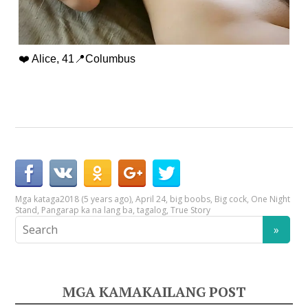
❤️ Alice, 41📍Columbus
Mga kataga
2018 (5 years ago)
,
April 24
,
big boobs
,
Big cock
,
One Night
Stand
,
Pangarap ka na lang ba
,
tagalog
,
True Story
MGA KAMAKAILANG POST