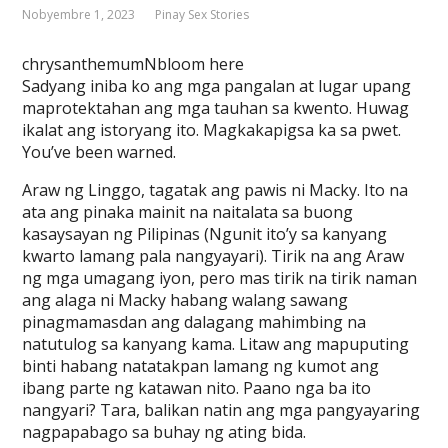
Nobyembre 1, 2023
Pinay Sex Stories
chrysanthemumNbloom here
Sadyang iniba ko ang mga pangalan at lugar upang
maprotektahan ang mga tauhan sa kwento. Huwag
ikalat ang istoryang ito. Magkakapigsa ka sa pwet.
You’ve been warned.
Araw ng Linggo, tagatak ang pawis ni Macky. Ito na
ata ang pinaka mainit na naitalata sa buong
kasaysayan ng Pilipinas (Ngunit ito’y sa kanyang
kwarto lamang pala nangyayari). Tirik na ang Araw
ng mga umagang iyon, pero mas tirik na tirik naman
ang alaga ni Macky habang walang sawang
pinagmamasdan ang dalagang mahimbing na
natutulog sa kanyang kama. Litaw ang mapuputing
binti habang natatakpan lamang ng kumot ang
ibang parte ng katawan nito. Paano nga ba ito
nangyari? Tara, balikan natin ang mga pangyayaring
nagpapabago sa buhay ng ating bida.