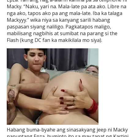
Macky. “Naku, yari na. Mala-late pa ata ako. Libre na
nga ako, tapos ako pa ang mala-late. Iba ka talaga
Mackyyy.” wika niya sa kanyang sarili habang
paspasan siyang naliligo. Pagkatapos maligo,
mabilisang nagbihis at sumibat na parang si the
Flash (kung DC fan ka makikilala mo siya).
Habang buma-byahe ang sinasakyang jeep ni Macky
papuntang Epza, huminto ito sa may tapat ng Kartini