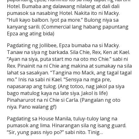
Hotel. Bumaba ang dalawang nilalang at dali dali
pumasok sa nasabing Hotel. Nakita ito ni Macky.
“Huli kayo balbon. Iyot pa more.” Bulong niya sa
kanyang sarili. (Commercial lang habang papuntang
Epza ang ating bida)
Pagdating ng Jollibee, Epza bumaba na si Macky.
Tanaw na siya ng barkada. Sila Chie, Rex, Ken at Kael.
“Ayan na siya, puta start mo na oto mo Chie.” sabi ni
Rex. Pinainit na ni Chie ang makina at sumakay na sila
lahat sa sasakyan. “Tangina mo Mack, ang tagal tagal
mo.” Inis na sabi ni Kael. “Sensya na mga pre,
napasarap ang tulog. (Ang totoo, nag jakol pa siya
bago matulog kaya na late siya. Jakol is life)
Pinaharurot na ni Chie si Carla. (Pangalan ng oto
niya. Pano walang gf)
Pagdating sa House Manila, tuluy-tuloy lang na
pumasok ang lima. Hinarangan sila ng isang guard.
“Sir, yung pass niyo po?” sabi nito. Tinig…