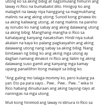
utong ko sa aking bibig at nagsimulang himurin ang
laway ni Rico na bumabalot dito. Hinigop ko ang
malagkit na laway niya hanggang sa magmukhang
malinis na ang aking utong. Sunod kong ginawa ito
sa aking kaliwang utong, at nang malinis na pareho
ay isinubo ko nang sabay ang aking dalawang utong
sa aking bibig. Manghang-mangha si Rico sa
kahalayang kanyang nasaksihan. Hindi niya sukat
akalain na kaya ko palang pagkasyahin ang aking
dalawang utong nang sabay sa aking bibig. Nang
binitawan ng bibig ko ang aking mga utong ay
daglian namang dinakot ni Rico ang ilalim ng aking
dalawang suso gamit ang kanyang mga kamay
upang panatilihin itong malapit sa bibig ko.
“Ang galing mo talaga mommy ko, pero kulang pa
yan. Eto pa para sayo… Pwe… Pwe… Pwe…” wika ni
Rico habang dinuduraan ang aking tayong-tayo at
naninigas na mga utong.
Muli kong hinimod ang laway ni idinura ni Rico sa