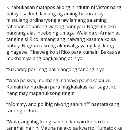
Kinabukasan matapos akong hindutin ni Victor nang
patayo sa loob lamang ng aming bakuran ay
mistulang ordinaryong araw lamang sa aming
tahanan at parang walang nangyari. Nagising ako
bandang alas-nuebe ng umaga. Wala pa si Arman at
tanging si Rico lamang ang naiwang kasama ko sa
bahay. Nagluto ako ng almusal gaya ng lagi kong
ginagawa. Tinawag ko si Rico para kumain. Bakas sa
mukha niya ang pagkailang at hiya.
“Si Daddy po?” nag-aalinlangang tanong niya.
“Wala pa siya, mukhang mamaya pa makakauwi.
Kumain ka na diyan para magkalakas ka.” sagot ko
nang may mapanuksong tingin.
“Mommy, ano po ibig niyong sabihin?” nagtatakang
tanong ni Rico.
“Wala, ang ibig kong sabihin kumain ka na dahil
tanghali na rin. Mauna na ako sa kwarto. Kumatok ka