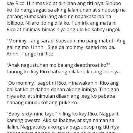
kay Rico. Hinimas ko at dinilaan ang titi niya. Sinubo
ko ito nang sagad sa aking lalamunan at sinupsop na
parang kumakain lang ako ng napakasarap na
lollipop. Nilaro ito ng dila ko. Tumirik ang mata ni
Rico at hinimas-himas niya ang ulo ko sabay ungol.
“Mommy… ang sarap. Supsupin mo pang mabuti. Ang
galing mo. Uhhh… Sige pa mommy isagad mo pa.
Ahhh…” ungol ni Rico.
“Anak nagustuhan mo ba ang deepthroat ko?”
tanong ko kay Rico habang nilalaro ko ang titi niya.
“Oo mommy.” sagot ni Rico. Hinawakan ni Rico ang
balikat ko at dahan-dahan akong inihiga. Tinitigan
niya ako, at sinimulan dilaan ang leeg ko pababa
habang dinudukot ang puke ko.
“Baby, sixty-nine tayo.” hiling ko kay Rico. Nagpalit
kaming pwesto. Ako sa ibabaw, at siya naman sa
ilalim. Nagpatuloy akong sa pagsupsop ng titi niya