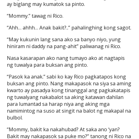
ay biglang may kumatok sa pinto.
“Mommy.” tawag ni Rico.
“Ahh… ahhh… Anak bakit?..” pahalinghing kong sagot.
“May kukunin lang sana ako sa banyo niyo, yung
hiniram ni daddy na pang-ahit” paliwanag ni Rico.
Nasa kasarapan ako nang tumayo ako at nagtapis
ng tuwalya para buksan ang pinto.
“Pasok ka anak.” sabi ko kay Rico pagkatapos kong
buksan ang pinto. Nang makapasok na siya sa aming
kwarto ay pasadya kong tinanggal ang pagkakatapis
ng tuwalyang nakabalot sa aking katawan dahilan
para lumantad sa harap niya ang aking mga
namimintog na suso at singit na balot ng makapal na
bulbol.
“Mommy, bakit ka nakahubad? At saka ano ‘yan?
Bakit may nakapasok sa puke mo?” tanong ni Rico na