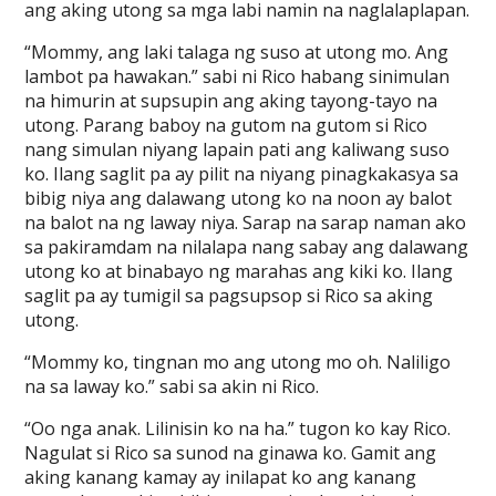
ang aking utong sa mga labi namin na naglalaplapan.
“Mommy, ang laki talaga ng suso at utong mo. Ang
lambot pa hawakan.” sabi ni Rico habang sinimulan
na himurin at supsupin ang aking tayong-tayo na
utong. Parang baboy na gutom na gutom si Rico
nang simulan niyang lapain pati ang kaliwang suso
ko. Ilang saglit pa ay pilit na niyang pinagkakasya sa
bibig niya ang dalawang utong ko na noon ay balot
na balot na ng laway niya. Sarap na sarap naman ako
sa pakiramdam na nilalapa nang sabay ang dalawang
utong ko at binabayo ng marahas ang kiki ko. Ilang
saglit pa ay tumigil sa pagsupsop si Rico sa aking
utong.
“Mommy ko, tingnan mo ang utong mo oh. Naliligo
na sa laway ko.” sabi sa akin ni Rico.
“Oo nga anak. Lilinisin ko na ha.” tugon ko kay Rico.
Nagulat si Rico sa sunod na ginawa ko. Gamit ang
aking kanang kamay ay inilapat ko ang kanang