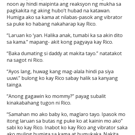
noon ay hindi maipinta ang reaksyon ng mukha sa
pagkakita ng aking hubo’t hubad na katawan.
Humiga ako sa kama at nilabas-pasok ang vibrator
sa puke ko habang nakaharap kay Rico.
“Laruan ko ‘yan. Halika anak, tumabi ka sa akin dito
sa kama.” mapang- akit kong pagyaya kay Rico.
“Baka dumating si daddy at makita tayo.” natatakot
na sagot ni Rico.
“Ayos lang, huwag kang mag-alala hindi pa siya
uuwi.” bulong ko kay Rico sabay halik sa kanyang
tainga.
“Anong gagawin ko mommy?” payag subalit
kinakabahang tugon ni Rico.
“Samahan mo ako baby ko, maglaro tayo. Ipasok mo
itong laruan sa butas ng puke ko at kainin mo ako”
sabi ko kay Rico. Inabot ko kay Rico ang vibrator saka
ako muling humiga sa kama at bumukaka. Nakita