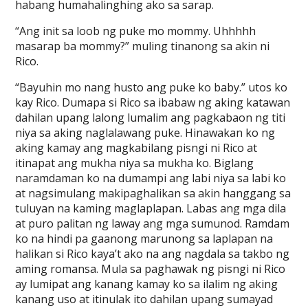
habang humahalinghing ako sa sarap.
“Ang init sa loob ng puke mo mommy. Uhhhhh
masarap ba mommy?” muling tinanong sa akin ni
Rico.
“Bayuhin mo nang husto ang puke ko baby.” utos ko
kay Rico. Dumapa si Rico sa ibabaw ng aking katawan
dahilan upang lalong lumalim ang pagkabaon ng titi
niya sa aking naglalawang puke. Hinawakan ko ng
aking kamay ang magkabilang pisngi ni Rico at
itinapat ang mukha niya sa mukha ko. Biglang
naramdaman ko na dumampi ang labi niya sa labi ko
at nagsimulang makipaghalikan sa akin hanggang sa
tuluyan na kaming maglaplapan. Labas ang mga dila
at puro palitan ng laway ang mga sumunod. Ramdam
ko na hindi pa gaanong marunong sa laplapan na
halikan si Rico kaya’t ako na ang nagdala sa takbo ng
aming romansa. Mula sa paghawak ng pisngi ni Rico
ay lumipat ang kanang kamay ko sa ilalim ng aking
kanang uso at itinulak ito dahilan upang sumayad