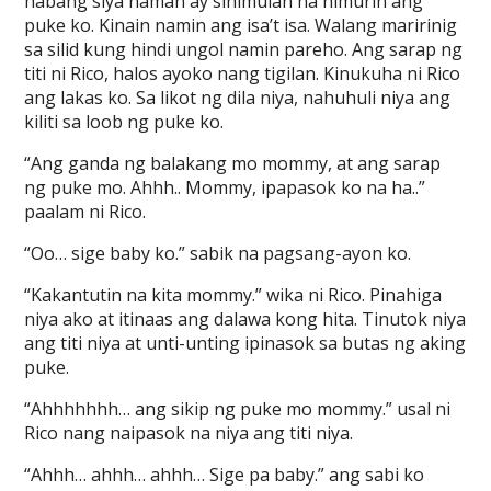
habang siya naman ay sinimulan na himurin ang
puke ko. Kinain namin ang isa’t isa. Walang maririnig
sa silid kung hindi ungol namin pareho. Ang sarap ng
titi ni Rico, halos ayoko nang tigilan. Kinukuha ni Rico
ang lakas ko. Sa likot ng dila niya, nahuhuli niya ang
kiliti sa loob ng puke ko.
“Ang ganda ng balakang mo mommy, at ang sarap
ng puke mo. Ahhh.. Mommy, ipapasok ko na ha..”
paalam ni Rico.
“Oo… sige baby ko.” sabik na pagsang-ayon ko.
“Kakantutin na kita mommy.” wika ni Rico. Pinahiga
niya ako at itinaas ang dalawa kong hita. Tinutok niya
ang titi niya at unti-unting ipinasok sa butas ng aking
puke.
“Ahhhhhhh… ang sikip ng puke mo mommy.” usal ni
Rico nang naipasok na niya ang titi niya.
“Ahhh… ahhh… ahhh… Sige pa baby.” ang sabi ko