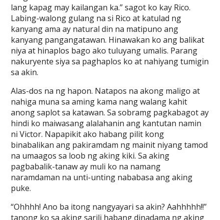
lang kapag may kailangan ka.” sagot ko kay Rico.
Labing-walong gulang na si Rico at katulad ng
kanyang ama ay natural din na matipuno ang
kanyang pangangatawan. Hinawakan ko ang balikat
niya at hinaplos bago ako tuluyang umalis. Parang
nakuryente siya sa paghaplos ko at nahiyang tumigin
sa akin.
Alas-dos na ng hapon. Natapos na akong maligo at
nahiga muna sa aming kama nang walang kahit
anong saplot sa katawan. Sa sobramg pagkabagot ay
hindi ko maiwasang alalahanin ang kantutan namin
ni Victor. Napapikit ako habang pilit kong
binabalikan ang pakiramdam ng mainit niyang tamod
na umaagos sa loob ng aking kiki. Sa aking
pagbabalik-tanaw ay muli ko na namang
naramdaman na unti-unting nababasa ang aking
puke.
“Ohhhh! Ano ba itong nangyayari sa akin? Aahhhhh!!”
tanong ko sa aking sarili habang dinadama ng aking