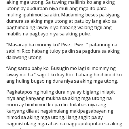
aking mga utong. Sa tuwing malilinis ko ang aking
utong ay duduraan niya muli ang mga ito para
muling ipahimod sa akin. Madaming beses pa siyang
dumura sa aking mga utong at patuloy lang ako sa
paghimod ng laway niya habang walang tigil ang
mabilis na pagbayo niya sa aking puke.
“Masarap ba moomy ko? Pwe… Pwe…” patanong na
sabi ni Rico habang tuloy pa din sa pagdura sa aking
dalawang utong.
“Ang sarap baby ko. Busugin mo lagi si mommy ng
laway mo ha.” sagot ko kay Rico habang hinihimod ko
ang huling bugso ng dura niya sa aking mga utong.
Pagkatapos ng huling dura niya ay biglang inilapit
niya ang kanyang mukha sa aking mga utong na
noon ay hinihimod ko pa din. Inilabas niya ang
kanyang dila at nagsimulang makipagsabayan ng
himod sa aking mga utong. Ilang saglit pa ay
nagmistulang mga ahas na nagpupuluputan sa aking