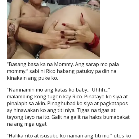
“Basang basa ka na Mommy. Ang sarap mo pala
mommy.” sabi ni Rico habang patuloy pa din na
kinakain ang puke ko.
“Namnamin mo ang katas ko baby… Uhhh…”
malambing kong tugon kay Rico. Pinatayo ko siya at
pinalapit sa akin. Pinaghubad ko siya at pagkatapos
ay hinawakan ko ang titi niya. Tigas na tigas at
tayong tayo na ito. Galit na galit na halos bumabakat
na ang mga ugat.
“Halika rito at isusubo ko naman ang titi mo.” utos ko