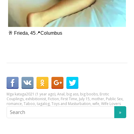
🥂 Frieda, 45📍Columbus
Mga kataga
2021 (1 year ago)
,
Anal
,
big ass
,
big boobs
,
Erotic
Couplings
,
exhibitionist
,
Fiction
,
First Time
,
July 15
,
mother
,
Public Sex
,
romance
,
Taboo
,
tagalog
,
Toys and Masturbation
,
wife
,
Wife Lovers