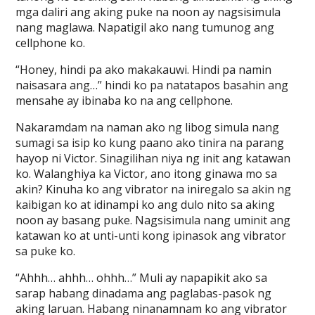
mga daliri ang aking puke na noon ay nagsisimula
nang maglawa. Napatigil ako nang tumunog ang
cellphone ko.
“Honey, hindi pa ako makakauwi. Hindi pa namin
naisasara ang…” hindi ko pa natatapos basahin ang
mensahe ay ibinaba ko na ang cellphone.
Nakaramdam na naman ako ng libog simula nang
sumagi sa isip ko kung paano ako tinira na parang
hayop ni Victor. Sinagilihan niya ng init ang katawan
ko. Walanghiya ka Victor, ano itong ginawa mo sa
akin? Kinuha ko ang vibrator na iniregalo sa akin ng
kaibigan ko at idinampi ko ang dulo nito sa aking
noon ay basang puke. Nagsisimula nang uminit ang
katawan ko at unti-unti kong ipinasok ang vibrator
sa puke ko.
“Ahhh… ahhh… ohhh…” Muli ay napapikit ako sa
sarap habang dinadama ang paglabas-pasok ng
aking laruan. Habang ninanamnam ko ang vibrator