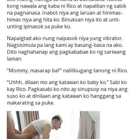
kong nawala ang kaba ni Rico at napalitan ng sabik
na pagnanasa. Inabot niya ang laruan at hinimas-
himas niya ang hita ko. Binuksan niya ito at unti-
unting ipinasok sa puke ko.
Napaigtad ako nung naipasok niya yung vibrator.
Nagsisimula pa lang kami ay basang-basa na ako.
Dito naghahanap ang pagkababae ko ng sariwang
laman.
“Mommy, masarap ba?” nalilibugang tanong ni Rico.
“Uhhh.. dilaan mo ang katawan ko baby ko.” Sabi ko
kay Rico. Pagkasabi ko nito ay sinupsop na niya ang
suso ko at dinilaan ang katawan ko hanggang sa
makarating sa puke.