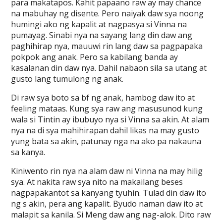
para makatapos. Kahit papaano raw ay may chance
na mabuhay ng disente. Pero naiyak daw sya noong
humingi ako ng kapalit at nagpasya si Vinna na
pumayag. Sinabi nya na sayang lang din daw ang
paghihirap nya, mauuwi rin lang daw sa pagpapaka
pokpok ang anak. Pero sa kabilang banda ay
kasalanan din daw nya. Dahil nabaon sila sa utang at
gusto lang tumulong ng anak.
Di raw sya boto sa bf ng anak, hambog daw ito at
feeling mataas. Kung sya raw ang masusunod kung
wala si Tintin ay ibubuyo nya si Vinna sa akin. At alam
nya na di sya mahihirapan dahil likas na may gusto
yung bata sa akin, patunay nga na ako pa nakauna
sa kanya.
Kiniwento rin nya na alam daw ni Vinna na may hilig
sya. At nakita raw sya nito na makailang beses
nagpapakantot sa kanyang tyuhin. Tulad din daw ito
ng s akin, pera ang kapalit. Byudo naman daw ito at
malapit sa kanila. Si Meng daw ang nag-alok. Dito raw