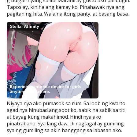
g bulgar nyang salita. Marahil ay gusto ako palibugin.
Tapos ay, kiniha ang kamay ko. Pinahawak nya ang
pagitan ng hita. Wala na itong panty, at basang basa.
Niyaya nya ako pumasok sa rum. Sa loob ng kwarto
agad nya hinubad ang soot ko, sabik na sabik sa titi
at bayag kung makahimod. Hindi nya ako
pinatrabaho. Sya lang daw. Di nagtagal ay gumiling
sya ng gumiling sa akin hanggang sa labasan ako.