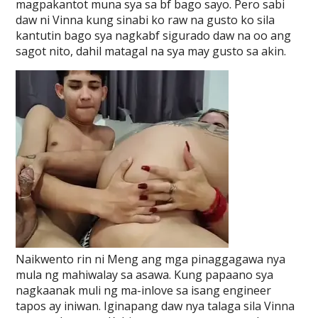
magpakantot muna sya sa bf bago sayo. Pero sabi
daw ni Vinna kung sinabi ko raw na gusto ko sila
kantutin bago sya nagkabf sigurado daw na oo ang
sagot nito, dahil matagal na sya may gusto sa akin.
Naikwento rin ni Meng ang mga pinaggagawa nya
mula ng mahiwalay sa asawa. Kung papaano sya
nagkaanak muli ng ma-inlove sa isang engineer
tapos ay iniwan. Iginapang daw nya talaga sila Vinna