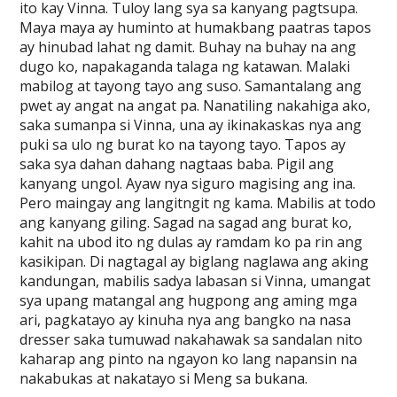
ito kay Vinna. Tuloy lang sya sa kanyang pagtsupa.
Maya maya ay huminto at humakbang paatras tapos
ay hinubad lahat ng damit. Buhay na buhay na ang
dugo ko, napakaganda talaga ng katawan. Malaki
mabilog at tayong tayo ang suso. Samantalang ang
pwet ay angat na angat pa. Nanatiling nakahiga ako,
saka sumanpa si Vinna, una ay ikinakaskas nya ang
puki sa ulo ng burat ko na tayong tayo. Tapos ay
saka sya dahan dahang nagtaas baba. Pigil ang
kanyang ungol. Ayaw nya siguro magising ang ina.
Pero maingay ang langitngit ng kama. Mabilis at todo
ang kanyang giling. Sagad na sagad ang burat ko,
kahit na ubod ito ng dulas ay ramdam ko pa rin ang
kasikipan. Di nagtagal ay biglang naglawa ang aking
kandungan, mabilis sadya labasan si Vinna, umangat
sya upang matangal ang hugpong ang aming mga
ari, pagkatayo ay kinuha nya ang bangko na nasa
dresser saka tumuwad nakahawak sa sandalan nito
kaharap ang pinto na ngayon ko lang napansin na
nakabukas at nakatayo si Meng sa bukana.