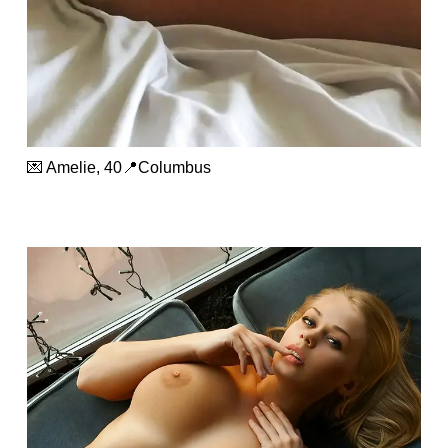
💌 Amelie, 40📍Columbus