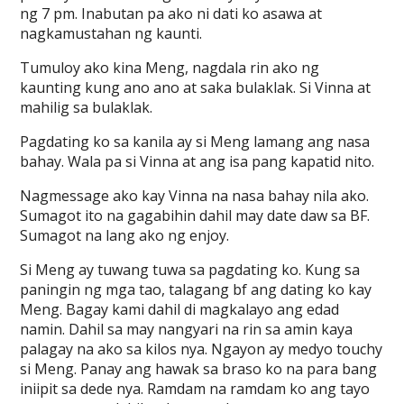
ng 7 pm. Inabutan pa ako ni dati ko asawa at
nagkamustahan ng kaunti.
Tumuloy ako kina Meng, nagdala rin ako ng
kaunting kung ano ano at saka bulaklak. Si Vinna at
mahilig sa bulaklak.
Pagdating ko sa kanila ay si Meng lamang ang nasa
bahay. Wala pa si Vinna at ang isa pang kapatid nito.
Nagmessage ako kay Vinna na nasa bahay nila ako.
Sumagot ito na gagabihin dahil may date daw sa BF.
Sumagot na lang ako ng enjoy.
Si Meng ay tuwang tuwa sa pagdating ko. Kung sa
paningin ng mga tao, talagang bf ang dating ko kay
Meng. Bagay kami dahil di magkalayo ang edad
namin. Dahil sa may nangyari na rin sa amin kaya
palagay na ako sa kilos nya. Ngayon ay medyo touchy
si Meng. Panay ang hawak sa braso ko na para bang
iniipit sa dede nya. Ramdam na ramdam ko ang tayo