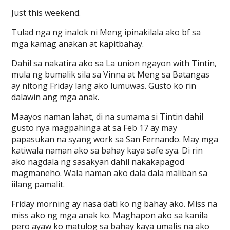
Just this weekend.
Tulad nga ng inalok ni Meng ipinakilala ako bf sa
mga kamag anakan at kapitbahay.
Dahil sa nakatira ako sa La union ngayon with Tintin,
mula ng bumalik sila sa Vinna at Meng sa Batangas
ay nitong Friday lang ako lumuwas. Gusto ko rin
dalawin ang mga anak.
Maayos naman lahat, di na sumama si Tintin dahil
gusto nya magpahinga at sa Feb 17 ay may
papasukan na syang work sa San Fernando. May mga
katiwala naman ako sa bahay kaya safe sya. Di rin
ako nagdala ng sasakyan dahil nakakapagod
magmaneho. Wala naman ako dala dala maliban sa
iilang pamalit.
Friday morning ay nasa dati ko ng bahay ako. Miss na
miss ako ng mga anak ko. Maghapon ako sa kanila
pero ayaw ko matulog sa bahay kaya umalis na ako