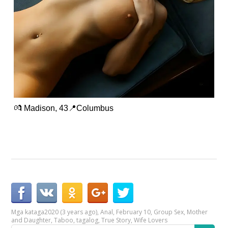
💏 Madison, 43📍Columbus
Mga kataga
2020 (3 years ago)
,
Anal
,
February 10
,
Group Sex
,
Mother
and Daughter
,
Taboo
,
tagalog
,
True Story
,
Wife Lovers