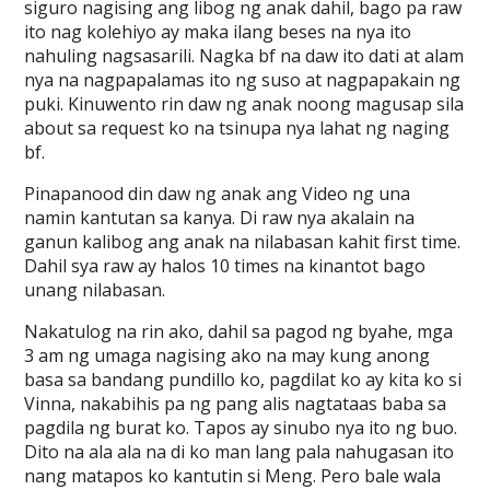
siguro nagising ang libog ng anak dahil, bago pa raw
ito nag kolehiyo ay maka ilang beses na nya ito
nahuling nagsasarili. Nagka bf na daw ito dati at alam
nya na nagpapalamas ito ng suso at nagpapakain ng
puki. Kinuwento rin daw ng anak noong magusap sila
about sa request ko na tsinupa nya lahat ng naging
bf.
Pinapanood din daw ng anak ang Video ng una
namin kantutan sa kanya. Di raw nya akalain na
ganun kalibog ang anak na nilabasan kahit first time.
Dahil sya raw ay halos 10 times na kinantot bago
unang nilabasan.
Nakatulog na rin ako, dahil sa pagod ng byahe, mga
3 am ng umaga nagising ako na may kung anong
basa sa bandang pundillo ko, pagdilat ko ay kita ko si
Vinna, nakabihis pa ng pang alis nagtataas baba sa
pagdila ng burat ko. Tapos ay sinubo nya ito ng buo.
Dito na ala ala na di ko man lang pala nahugasan ito
nang matapos ko kantutin si Meng. Pero bale wala