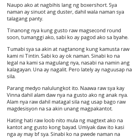
Naupo ako at nagbihis lang ng boxershort. Sya
naman ay sinuot ang duster, dahil wala naman sya
talagang panty.
Tinanong nya kung gusto raw magsecond round
soon, tumanggi ako, sabi ko ay pagod ako sa byahe.
Tumabi sya sa akin at nagtanong kung kamusta raw
kami ni Tintin. Sabi ko ay ok naman. Sinabi ko na
legal na kami sa magulang nya, nasabi na namin ang
kalagayan. Una ay nagalit. Pero lately ay naguusap na
sila.
Parang medyo nalulungkot ito. Naawa raw sya kay
Vinna dahil alam daw nya na gusto ako ng anak nya.
Alam nya raw dahil matagal sila nag usap bago raw
magdesisyon na sa akin unang magpakantot.
Hating hati raw loob nito mula ng magtext ako na
kantot ang gusto kong bayad. Umiyak daw ito kasi
nga ay may bf sya. Sinabi ko na pwede naman na