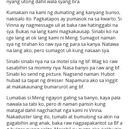
nyang utong dahil wala syang bra.
Kumakain na kami ng dumating ang kanyang bunso,
nakisalo ito. Pagkatapos ay pumasok na sa kwarto. Si
Vinna ay nagmessage uli at baka raw hatinggabi na
sya. Bukas na lang kami magkakausap. Sinabi ko na
cge lang at ok lang kami ni Meng. Sumagot naman
sya ng tirahan ko raw sya ng para sa kanya. Natawa
na lang ako, pero sumagot uli kung nasaan sya.
Sinabi sinabi nya na sa motel sila ng bf. Wag ko raw
sasabihin sa mommy nya. Nasa banyo pa raw ang bf.
Sinabi ko send ng picture. Nagsend naman. Hubot
hubad sa tapat ng dresser. Napamura ako sa inggit
at makakaunang bumarurot ang bf.
Lumabas si Meng ngayon galing sa banyo, kaya pala
nawala sa tabi ko, pero di naman pansin kung
matagal dahil nagchachat nga kami ni Vinna.
Nakaduster lang ito, tumabi at bumulong sa akin na
gagabihin ang anak, baka raw nagpapakantot sa Bf a