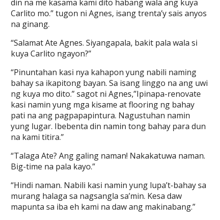
din na me kasama kami dito habang wala ang kuya
Carlito mo.” tugon ni Agnes, isang trenta’y sais anyos
na ginang.
“Salamat Ate Agnes. Siyangapala, bakit pala wala si
kuya Carlito ngayon?”
“Pinuntahan kasi nya kahapon yung nabili naming
bahay sa ikapitong bayan. Sa isang linggo na ang uwi
ng kuya mo dito.” sagot ni Agnes,”Ipinapa-renovate
kasi namin yung mga kisame at flooring ng bahay
pati na ang pagpapapintura. Nagustuhan namin
yung lugar. Ibebenta din namin tong bahay para dun
na kami titira.”
“Talaga Ate? Ang galing naman! Nakakatuwa naman.
Big-time na pala kayo.”
“Hindi naman. Nabili kasi namin yung lupa’t-bahay sa
murang halaga sa nagsangla sa’min. Kesa daw
mapunta sa iba eh kami na daw ang makinabang.”