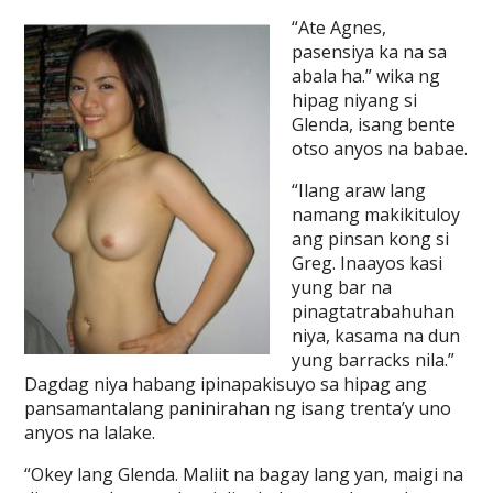
“Ate Agnes,
pasensiya ka na sa
abala ha.” wika ng
hipag niyang si
Glenda, isang bente
otso anyos na babae.
“Ilang araw lang
namang makikituloy
ang pinsan kong si
Greg. Inaayos kasi
yung bar na
pinagtatrabahuhan
niya, kasama na dun
yung barracks nila.”
Dagdag niya habang ipinapakisuyo sa hipag ang
pansamantalang paninirahan ng isang trenta’y uno
anyos na lalake.
“Okey lang Glenda. Maliit na bagay lang yan, maigi na