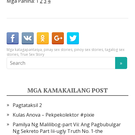
Mga Pahina:
1
2
3
4
Mga kataga
pantasya
,
pinay sex stories
,
pinoy sex stories
,
tagalog sex
stories
,
True Sex Story
MGA KAMAKAILANG POST
Pagtataksil 2
Kulas Anova – Pekpekolektor #pixie
Pamilya Ng Malilibog-part Vii: Ang Pagbubulgar
Ng Sekreto Part Iii-ugly Truth No. 1-the