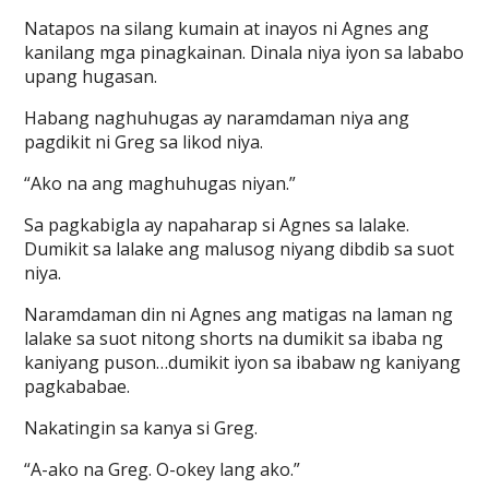
Natapos na silang kumain at inayos ni Agnes ang
kanilang mga pinagkainan. Dinala niya iyon sa lababo
upang hugasan.
Habang naghuhugas ay naramdaman niya ang
pagdikit ni Greg sa likod niya.
“Ako na ang maghuhugas niyan.”
Sa pagkabigla ay napaharap si Agnes sa lalake.
Dumikit sa lalake ang malusog niyang dibdib sa suot
niya.
Naramdaman din ni Agnes ang matigas na laman ng
lalake sa suot nitong shorts na dumikit sa ibaba ng
kaniyang puson…dumikit iyon sa ibabaw ng kaniyang
pagkababae.
Nakatingin sa kanya si Greg.
“A-ako na Greg. O-okey lang ako.”