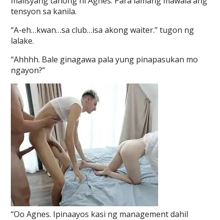
malisyang tanong ni Agnes. Para lamang mawala ang
tensyon sa kanila.
“A-eh…kwan…sa club…isa akong waiter.” tugon ng
lalake.
“Ahhhh. Bale ginagawa pala yung pinapasukan mo
ngayon?”
“Oo Agnes. Ipinaayos kasi ng management dahil