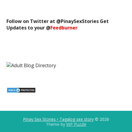
Follow on Twitter at @
PinaySexStories
Get
Updates to your @
Feedburner
Pinay Sex Stories • Tagalog sex story
© 2026
Theme by
WP Puzzle