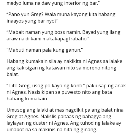
medyo luma na daw yung interior ng bar.”
“Pano yun Greg? Wala muna kayong kita habang
inaayos yung bar nyo?”
“Mabait naman yung boss namin. Bayad yung ilang
araw na di kami makakapagtrabaho.”
“Mabuti naman pala kung ganun.”
Habang kumakain sila ay nakikita ni Agnes sa lalake
ang kakisigan ng katawan nito sa moreno nitong
balat.
“Tito Greg, usog po kayo ng konti.” pakiusap ng anak
ni Agnes. Nasisikipan sa puwesto nito ang bata
habang kumakain.
Umusog ang lalaki at mas nagdikit pa ang balat nina
Greg at Agnes. Nalislis paitaas ng bahagya ang
laylayan ng duster ni Agnes. Ang tuhod ng lalake ay
umabot na sa makinis na hita ng ginang.