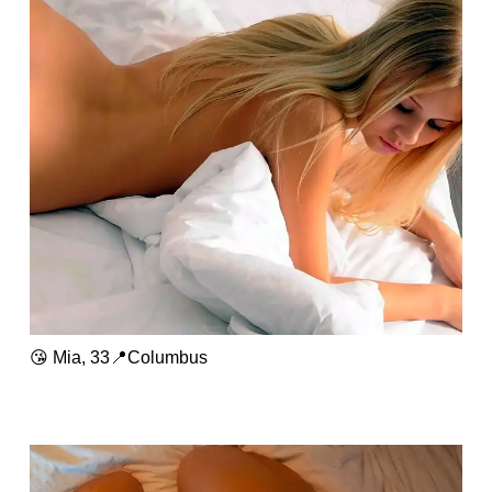
😘 Mia, 33📍Columbus