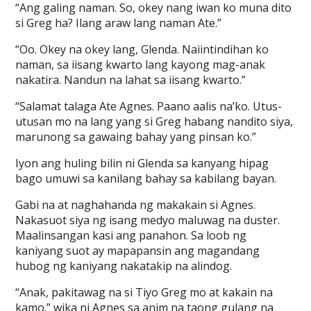
“Ang galing naman. So, okey nang iwan ko muna dito
si Greg ha? Ilang araw lang naman Ate.”
“Oo. Okey na okey lang, Glenda. Naiintindihan ko
naman, sa iisang kwarto lang kayong mag-anak
nakatira. Nandun na lahat sa iisang kwarto.”
“Salamat talaga Ate Agnes. Paano aalis na’ko. Utus-
utusan mo na lang yang si Greg habang nandito siya,
marunong sa gawaing bahay yang pinsan ko.”
Iyon ang huling bilin ni Glenda sa kanyang hipag
bago umuwi sa kanilang bahay sa kabilang bayan.
Gabi na at naghahanda ng makakain si Agnes.
Nakasuot siya ng isang medyo maluwag na duster.
Maalinsangan kasi ang panahon. Sa loob ng
kaniyang suot ay mapapansin ang magandang
hubog ng kaniyang nakatakip na alindog.
“Anak, pakitawag na si Tiyo Greg mo at kakain na
kamo.” wika ni Agnes sa anim na taong gulang na