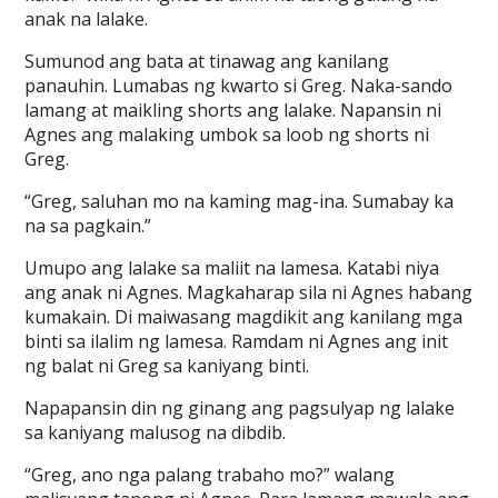
anak na lalake.
Sumunod ang bata at tinawag ang kanilang
panauhin. Lumabas ng kwarto si Greg. Naka-sando
lamang at maikling shorts ang lalake. Napansin ni
Agnes ang malaking umbok sa loob ng shorts ni
Greg.
“Greg, saluhan mo na kaming mag-ina. Sumabay ka
na sa pagkain.”
Umupo ang lalake sa maliit na lamesa. Katabi niya
ang anak ni Agnes. Magkaharap sila ni Agnes habang
kumakain. Di maiwasang magdikit ang kanilang mga
binti sa ilalim ng lamesa. Ramdam ni Agnes ang init
ng balat ni Greg sa kaniyang binti.
Napapansin din ng ginang ang pagsulyap ng lalake
sa kaniyang malusog na dibdib.
“Greg, ano nga palang trabaho mo?” walang