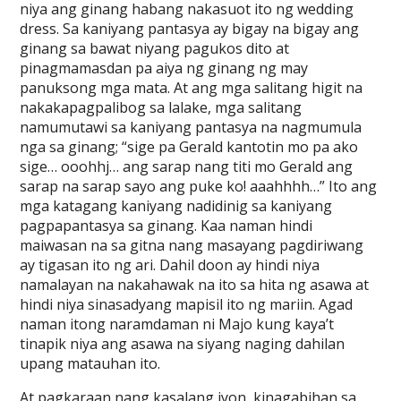
niya ang ginang habang nakasuot ito ng wedding
dress. Sa kaniyang pantasya ay bigay na bigay ang
ginang sa bawat niyang pagukos dito at
pinagmamasdan pa aiya ng ginang ng may
panuksong mga mata. At ang mga salitang higit na
nakakapagpalibog sa lalake, mga salitang
namumutawi sa kaniyang pantasya na nagmumula
nga sa ginang; “sige pa Gerald kantotin mo pa ako
sige… ooohhj… ang sarap nang titi mo Gerald ang
sarap na sarap sayo ang puke ko! aaahhhh…” Ito ang
mga katagang kaniyang nadidinig sa kaniyang
pagpapantasya sa ginang. Kaa naman hindi
maiwasan na sa gitna nang masayang pagdiriwang
ay tigasan ito ng ari. Dahil doon ay hindi niya
namalayan na nakahawak na ito sa hita ng asawa at
hindi niya sinasadyang mapisil ito ng mariin. Agad
naman itong naramdaman ni Majo kung kaya’t
tinapik niya ang asawa na siyang naging dahilan
upang matauhan ito.
At pagkaraan nang kasalang iyon, kinagabihan sa