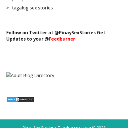
tagalog sex stories
Follow on Twitter at @
PinaySexStories
Get
Updates to your @
Feedburner
Pinay Sex Stories • Tagalog sex story
© 2026