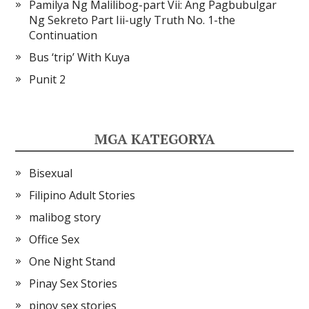
Pamilya Ng Malilibog-part Vii: Ang Pagbubulgar
Ng Sekreto Part Iii-ugly Truth No. 1-the
Continuation
Bus ‘trip’ With Kuya
Punit 2
MGA KATEGORYA
Bisexual
Filipino Adult Stories
malibog story
Office Sex
One Night Stand
Pinay Sex Stories
pinoy sex stories