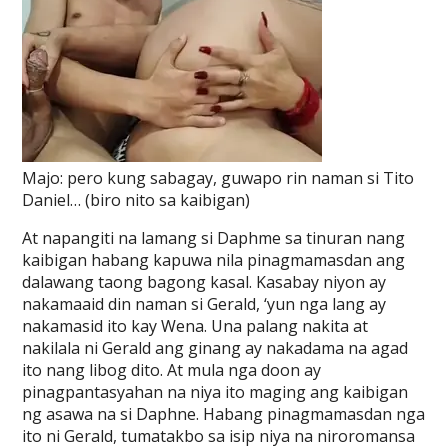
Majo: pero kung sabagay, guwapo rin naman si Tito
Daniel… (biro nito sa kaibigan)
At napangiti na lamang si Daphme sa tinuran nang
kaibigan habang kapuwa nila pinagmamasdan ang
dalawang taong bagong kasal. Kasabay niyon ay
nakamaaid din naman si Gerald, ‘yun nga lang ay
nakamasid ito kay Wena. Una palang nakita at
nakilala ni Gerald ang ginang ay nakadama na agad
ito nang libog dito. At mula nga doon ay
pinagpantasyahan na niya ito maging ang kaibigan
ng asawa na si Daphne. Habang pinagmamasdan nga
ito ni Gerald, tumatakbo sa isip niya na niroromansa