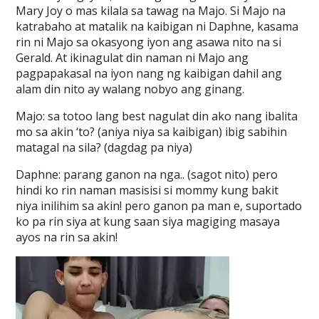
Mary Joy o mas kilala sa tawag na Majo. Si Majo na
katrabaho at matalik na kaibigan ni Daphne, kasama
rin ni Majo sa okasyong iyon ang asawa nito na si
Gerald. At ikinagulat din naman ni Majo ang
pagpapakasal na iyon nang ng kaibigan dahil ang
alam din nito ay walang nobyo ang ginang.
Majo: sa totoo lang best nagulat din ako nang ibalita
mo sa akin ‘to? (aniya niya sa kaibigan) ibig sabihin
matagal na sila? (dagdag pa niya)
Daphne: parang ganon na nga.. (sagot nito) pero
hindi ko rin naman masisisi si mommy kung bakit
niya inilihim sa akin! pero ganon pa man e, suportado
ko pa rin siya at kung saan siya magiging masaya
ayos na rin sa akin!