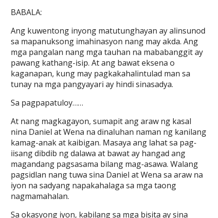
BABALA:
Ang kuwentong inyong matutunghayan ay alinsunod
sa mapanuksong imahinasyon nang may akda. Ang
mga pangalan nang mga tauhan na mababanggit ay
pawang kathang-isip. At ang bawat eksena o
kaganapan, kung may pagkakahalintulad man sa
tunay na mga pangyayari ay hindi sinasadya.
Sa pagpapatuloy……
At nang magkagayon, sumapit ang araw ng kasal
nina Daniel at Wena na dinaluhan naman ng kanilang
kamag-anak at kaibigan. Masaya ang lahat sa pag-
iisang dibdib ng dalawa at bawat ay hangad ang
magandang pagsasama bilang mag-asawa. Walang
pagsidlan nang tuwa sina Daniel at Wena sa araw na
iyon na sadyang napakahalaga sa mga taong
nagmamahalan.
Sa okasyong iyon, kabilang sa mga bisita ay sina