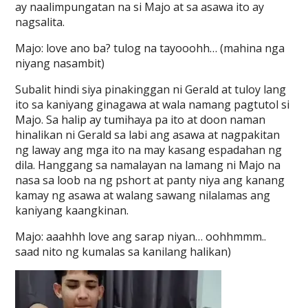
ay naalimpungatan na si Majo at sa asawa ito ay
nagsalita.
Majo: love ano ba? tulog na tayooohh… (mahina nga
niyang nasambit)
Subalit hindi siya pinakinggan ni Gerald at tuloy lang
ito sa kaniyang ginagawa at wala namang pagtutol si
Majo. Sa halip ay tumihaya pa ito at doon naman
hinalikan ni Gerald sa labi ang asawa at nagpakitan
ng laway ang mga ito na may kasang espadahan ng
dila. Hanggang sa namalayan na lamang ni Majo na
nasa sa loob na ng pshort at panty niya ang kanang
kamay ng asawa at walang sawang nilalamas ang
kaniyang kaangkinan.
Majo: aaahhh love ang sarap niyan… oohhmmm..
saad nito ng kumalas sa kanilang halikan)