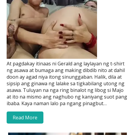
At pagdakay itinaas ni Gerald ang laylayan ng t-shirt
ng asawa at bumaga ang making dibdib nito at dahil
doon ay agad niya itong sinunggaban. Halik, dila at
sipsip ang ginawa ng lalake sa tigkabilang utong ng
asawa. Tuluyan na nga ring binalot ng libog si Majo
at ito na mismo ang naghubo ng kaniyang suot pang
ibaba. Kaya naman lalo pa ngang pinagbut…
Read More