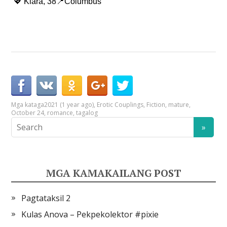
💖 Klara, 38📍Columbus
Mga kataga
2021 (1 year ago)
,
Erotic Couplings
,
Fiction
,
mature
,
October 24
,
romance
,
tagalog
MGA KAMAKAILANG POST
Pagtataksil 2
Kulas Anova – Pekpekolektor #pixie