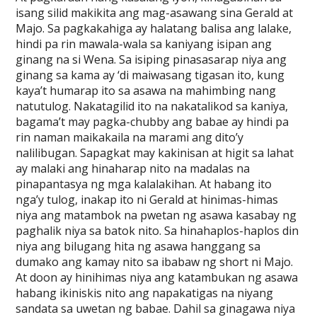
isang silid makikita ang mag-asawang sina Gerald at
Majo. Sa pagkakahiga ay halatang balisa ang lalake,
hindi pa rin mawala-wala sa kaniyang isipan ang
ginang na si Wena. Sa isiping pinasasarap niya ang
ginang sa kama ay ‘di maiwasang tigasan ito, kung
kaya’t humarap ito sa asawa na mahimbing nang
natutulog. Nakatagilid ito na nakatalikod sa kaniya,
bagama’t may pagka-chubby ang babae ay hindi pa
rin naman maikakaila na marami ang dito’y
nalilibugan. Sapagkat may kakinisan at higit sa lahat
ay malaki ang hinaharap nito na madalas na
pinapantasya ng mga kalalakihan. At habang ito
nga’y tulog, inakap ito ni Gerald at hinimas-himas
niya ang matambok na pwetan ng asawa kasabay ng
paghalik niya sa batok nito. Sa hinahaplos-haplos din
niya ang bilugang hita ng asawa hanggang sa
dumako ang kamay nito sa ibabaw ng short ni Majo.
At doon ay hinihimas niya ang katambukan ng asawa
habang ikiniskis nito ang napakatigas na niyang
sandata sa uwetan ng babae. Dahil sa ginagawa niya