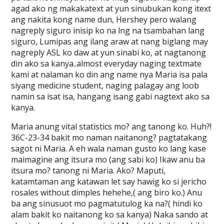
agad ako ng makakatext at yun sinubukan kong itext
ang nakita kong name dun, Hershey pero walang
nagreply siguro inisip ko na lng na tsambahan lang
siguro, Lumipas ang ilang araw at nang biglang may
nagreply ASL ko daw at yun sinabi ko, at nagtanong
din ako sa kanya..almost everyday naging textmate
kami at nalaman ko din ang name nya Maria isa pala
siyang medicine student, naging palagay ang loob
namin sa isat isa, hangang isang gabi nagtext ako sa
kanya.
Maria anung vital statistics mo? ang tanong ko. Huh?!
36C-23-34 bakit mo naman naitanong? pagtatakang
sagot ni Maria. A eh wala naman gusto ko lang kase
maimagine ang itsura mo (ang sabi ko) Ikaw anu ba
itsura mo? tanong ni Maria. Ako? Maputi,
katamtaman ang katawan let say hawig ko si jericho
rosales without dimples hehehe,( ang biro ko.) Anu
ba ang sinusuot mo pagmatutulog ka na?( hindi ko
alam bakit ko naitanong ko sa kanya) Naka sando at