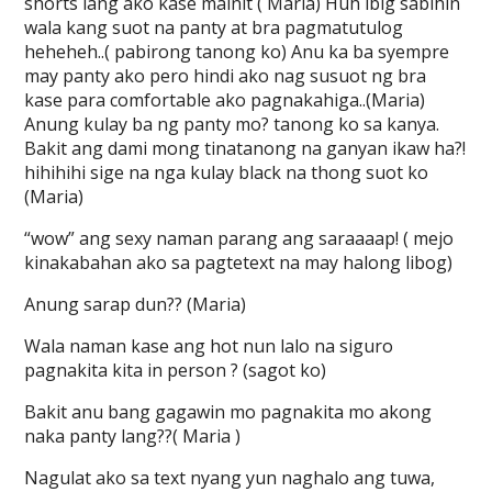
shorts lang ako kase mainit ( Maria) Huh ibig sabihin
wala kang suot na panty at bra pagmatutulog
heheheh..( pabirong tanong ko) Anu ka ba syempre
may panty ako pero hindi ako nag susuot ng bra
kase para comfortable ako pagnakahiga..(Maria)
Anung kulay ba ng panty mo? tanong ko sa kanya.
Bakit ang dami mong tinatanong na ganyan ikaw ha?!
hihihihi sige na nga kulay black na thong suot ko
(Maria)
“wow” ang sexy naman parang ang saraaaap! ( mejo
kinakabahan ako sa pagtetext na may halong libog)
Anung sarap dun?? (Maria)
Wala naman kase ang hot nun lalo na siguro
pagnakita kita in person ? (sagot ko)
Bakit anu bang gagawin mo pagnakita mo akong
naka panty lang??( Maria )
Nagulat ako sa text nyang yun naghalo ang tuwa,