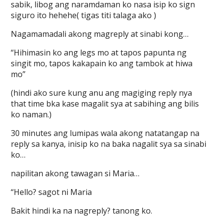
sabik, libog ang naramdaman ko nasa isip ko sign
siguro ito hehehe( tigas titi talaga ako )
Nagamamadali akong magreply at sinabi kong…
“Hihimasin ko ang legs mo at tapos papunta ng
singit mo, tapos kakapain ko ang tambok at hiwa
mo”
(hindi ako sure kung anu ang magiging reply nya
that time bka kase magalit sya at sabihing ang bilis
ko naman.)
30 minutes ang lumipas wala akong natatangap na
reply sa kanya, inisip ko na baka nagalit sya sa sinabi
ko…
napilitan akong tawagan si Maria…
“Hello? sagot ni Maria
Bakit hindi ka na nagreply? tanong ko.