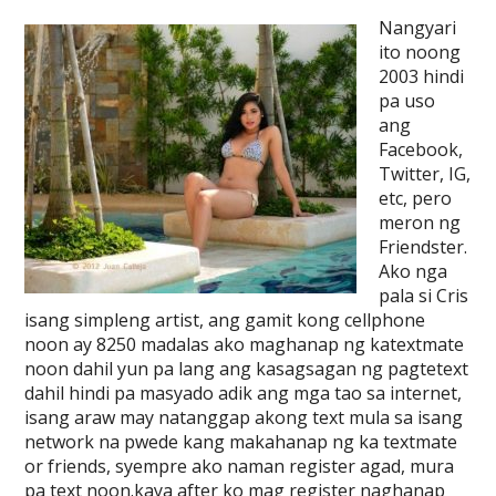
Nangyari
ito noong
2003 hindi
pa uso
ang
Facebook,
Twitter, IG,
etc, pero
meron ng
Friendster.
Ako nga
pala si Cris
isang simpleng artist, ang gamit kong cellphone
noon ay 8250 madalas ako maghanap ng katextmate
noon dahil yun pa lang ang kasagsagan ng pagtetext
dahil hindi pa masyado adik ang mga tao sa internet,
isang araw may natanggap akong text mula sa isang
network na pwede kang makahanap ng ka textmate
or friends, syempre ako naman register agad, mura
pa text noon.kaya after ko mag register naghanap