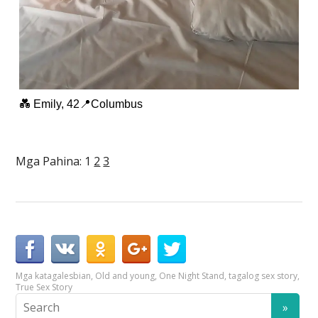
💑 Emily, 42📍Columbus
Mga Pahina:
1
2
3
Mga kataga
lesbian
,
Old and young
,
One Night Stand
,
tagalog sex story
,
True Sex Story