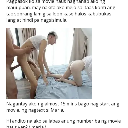
Pagpasok ko sa movie haus naghanap ako ng
mauupuan, may nakita ako mejo sa itaas konti ang
tao.sobrang lamig sa loob kase halos kabubukas
lang at hindi pa nagsisimula.
Nagantay ako ng almost 15 mins bago nag start ang
movie, ng nagtext si Maria.
Hi andito na ako sa labas anung number ba ng movie
haus yan? ( maria )