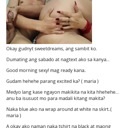
Okay gudnyt sweetdreams, ang sambit ko.
Dumating ang sabado at nagtext ako sa kanya…
Good morning sexy! mag ready kana..
Gudam hehehe parang excited ka? ( maria )
Medyo lang kase ngayon makikita na kita hhehehe…
anu ba isusuot mo para madali kitang makita?
Naka blue ako na wrap around at white na skirt..(
maria )
A okay ako naman naka tshirt na black at maong