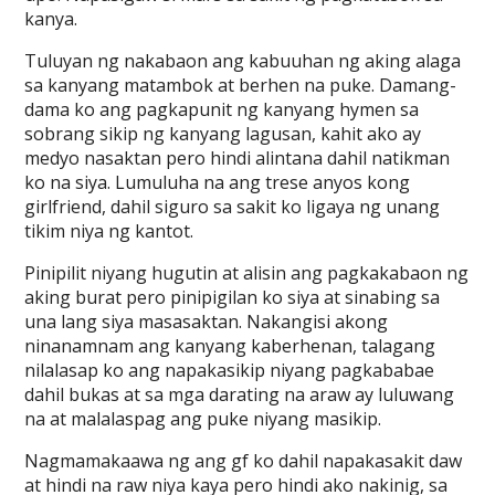
kanya.
Tuluyan ng nakabaon ang kabuuhan ng aking alaga
sa kanyang matambok at berhen na puke. Damang-
dama ko ang pagkapunit ng kanyang hymen sa
sobrang sikip ng kanyang lagusan, kahit ako ay
medyo nasaktan pero hindi alintana dahil natikman
ko na siya. Lumuluha na ang trese anyos kong
girlfriend, dahil siguro sa sakit ko ligaya ng unang
tikim niya ng kantot.
Pinipilit niyang hugutin at alisin ang pagkakabaon ng
aking burat pero pinipigilan ko siya at sinabing sa
una lang siya masasaktan. Nakangisi akong
ninanamnam ang kanyang kaberhenan, talagang
nilalasap ko ang napakasikip niyang pagkababae
dahil bukas at sa mga darating na araw ay luluwang
na at malalaspag ang puke niyang masikip.
Nagmamakaawa ng ang gf ko dahil napakasakit daw
at hindi na raw niya kaya pero hindi ako nakinig, sa