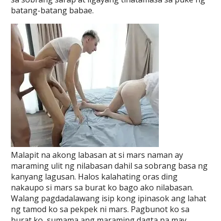
batang-batang babae.
Malapit na akong labasan at si mars naman ay
maraming ulit ng nilabasan dahil sa sobrang basa ng
kanyang lagusan. Halos kalahating oras ding
nakaupo si mars sa burat ko bago ako nilabasan.
Walang pagdadalawang isip kong ipinasok ang lahat
ng tamod ko sa pekpek ni mars. Pagbunot ko sa
burat ko, sumama ang maraming dagta na may