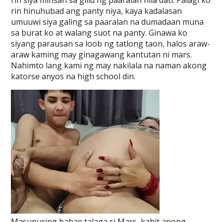
rin siya minsan sa gilid ng paaralan nila dati. Palagi ko
rin hinuhubad ang panty niya, kaya kadalasan
umuuwi siya galing sa paaralan na dumadaan muna
sa burat ko at walang suot na panty. Ginawa ko
siyang parausan sa loob ng tatlong taon, halos araw-
araw kaming may ginagawang kantutan ni mars.
Nahimto lang kami ng may nakilala na naman akong
katorse anyos na high school din.
Masunuring babae talaga si Mars, kahit anong