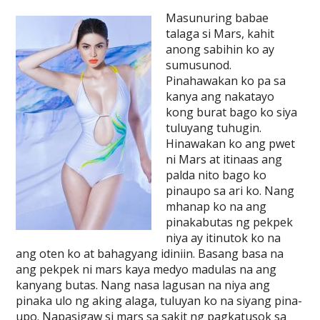
Masunuring babae
talaga si Mars, kahit
anong sabihin ko ay
sumusunod.
Pinahawakan ko pa sa
kanya ang nakatayo
kong burat bago ko siya
tuluyang tuhugin.
Hinawakan ko ang pwet
ni Mars at itinaas ang
palda nito bago ko
pinaupo sa ari ko. Nang
mhanap ko na ang
pinakabutas ng pekpek
niya ay itinutok ko na
ang oten ko at bahagyang idiniin. Basang basa na
ang pekpek ni mars kaya medyo madulas na ang
kanyang butas. Nang nasa lagusan na niya ang
pinaka ulo ng aking alaga, tuluyan ko na siyang pina-
upo. Napasigaw si mars sa sakit ng pagkatusok sa