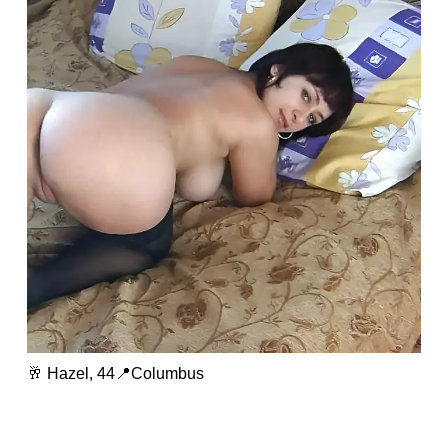
🥂 Hazel, 44📍Columbus