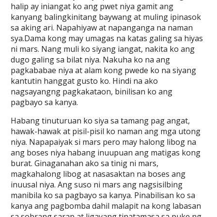
halip ay iniangat ko ang pwet niya gamit ang
kanyang balingkinitang baywang at muling ipinasok
sa aking ari. Napahiyaw at napanganga na naman
sya.Dama kong may umagas na katas galing sa hiyas
ni mars. Nang muli ko siyang iangat, nakita ko ang
dugo galing sa bilat niya. Nakuha ko na ang
pagkababae niya at alam kong pwede ko na siyang
kantutin hanggat gusto ko. Hindi na ako
nagsayangng pagkakataon, binilisan ko ang
pagbayo sa kanya.
Habang tinuturuan ko siya sa tamang pag angat,
hawak-hawak at pisil-pisil ko naman ang mga utong
niya. Napapaiyak si mars pero may halong libog na
ang boses niya habang inuupuan ang matigas kong
burat. Ginaganahan ako sa tinig ni mars,
magkahalong libog at nasasaktan na boses ang
inuusal niya. Ang suso ni mars ang nagsisilbing
manibila ko sa pagbayo sa kanya. Pinabilisan ko sa
kanya ang pagbomba dahil malapit na kong labasan
sa sobrang sarap at ligayang tinatamasa sa puke ng