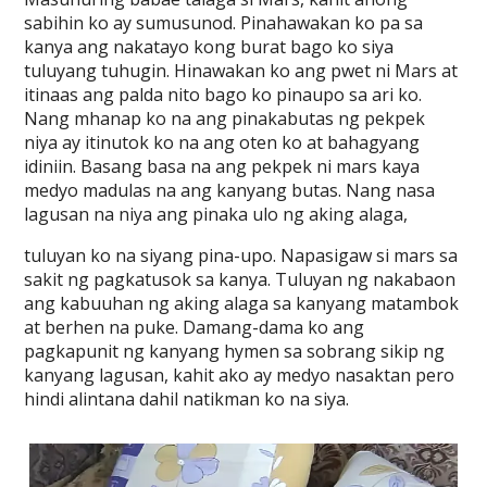
sabihin ko ay sumusunod. Pinahawakan ko pa sa
kanya ang nakatayo kong burat bago ko siya
tuluyang tuhugin. Hinawakan ko ang pwet ni Mars at
itinaas ang palda nito bago ko pinaupo sa ari ko.
Nang mhanap ko na ang pinakabutas ng pekpek
niya ay itinutok ko na ang oten ko at bahagyang
idiniin. Basang basa na ang pekpek ni mars kaya
medyo madulas na ang kanyang butas. Nang nasa
lagusan na niya ang pinaka ulo ng aking alaga,
tuluyan ko na siyang pina-upo. Napasigaw si mars sa
sakit ng pagkatusok sa kanya. Tuluyan ng nakabaon
ang kabuuhan ng aking alaga sa kanyang matambok
at berhen na puke. Damang-dama ko ang
pagkapunit ng kanyang hymen sa sobrang sikip ng
kanyang lagusan, kahit ako ay medyo nasaktan pero
hindi alintana dahil natikman ko na siya.