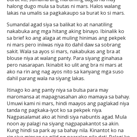
halong dugo mula sa butas ni mars. Halos walang
lakas na umalis sa pagkakaupo sa burat ko si mars.
Sumandal agad siya sa balikat ko at nanatiling
nakabuka ang mga hitang aking binayo. Ibinalik ko
sa brief ko ang alaga at muling hinimas ang pekpek
ni mars pero iniiwas niya ito dahil daw sa sobrang
sakit. Wala sa ayos si mars, nakabukas ang bra at
blouse niya at walang panty. Para siyang ginahasa
pero nasarapan. Ikinabit ko ulit ang bra ni mars at
ako na rin ang nag ayos nito sa kanyang mga suso
dahil parang wala na siyang lakas.
Itinago ko ang panty niya sa bulsa para may
maromansa at mapagnasahan ako mamaya sa bahay.
Umuwi kami ni mars, hindi maayos ang paglakad niya
tanda ng pagkaka-iyot ko sa pekpek niya.
Nagpasalamat ako at hindi siya nabuntis agad. Mula
noon ay palagi na siyang nagpapakantot sa akin.
Kung hindi sa park ay sa bahay nila. Kinantot ko na