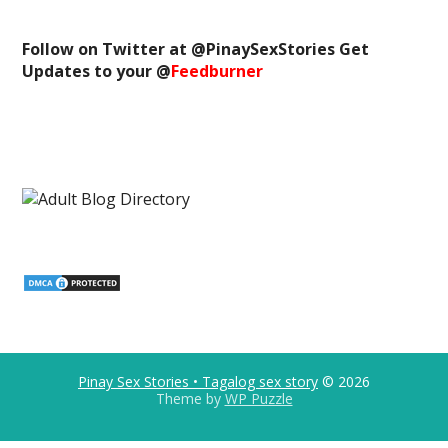
Follow on Twitter at @
PinaySexStories
Get
Updates to your @
Feedburner
Pinay Sex Stories • Tagalog sex story
© 2026
Theme by
WP Puzzle