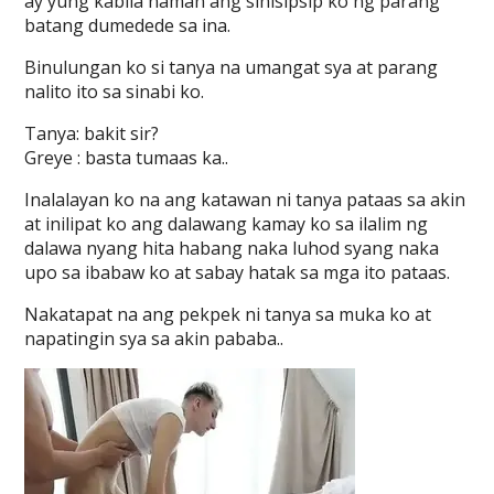
ay yung kabila naman ang sinisipsip ko ng parang
batang dumedede sa ina.
Binulungan ko si tanya na umangat sya at parang
nalito ito sa sinabi ko.
Tanya: bakit sir?
Greye : basta tumaas ka..
Inalalayan ko na ang katawan ni tanya pataas sa akin
at inilipat ko ang dalawang kamay ko sa ilalim ng
dalawa nyang hita habang naka luhod syang naka
upo sa ibabaw ko at sabay hatak sa mga ito pataas.
Nakatapat na ang pekpek ni tanya sa muka ko at
napatingin sya sa akin pababa..