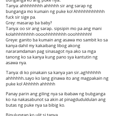
bunganga ko ang puke nya..
Tanya: ahhhhhhhh ahhhhh sir ang sarap ng
bunganga mo kumain ng puke ko! Ahhhhhhhhhhh
fuck sir sige pa.
Grey: masarap ba baby?
Tanya: oo sir ang sarap.. sipsipin mo pa ang mani
ko!ahhhhhhhh oooohhhhhhhh ooohhhhhh!
Greye: ganito ba kumain ang asawa mo sambit ko sa
kanya dahil my kakaibang libog akong
nararamdaman pag sinasagot nya ako sa mga
tanong ko sa kanya kung pano sya kantutin ng
asawa nya.
Tanya: di ko pinakain sa kanya yan sir..aghhhhhh
ahhhhhh..sayo ko lang ginawa ito ang magpakain ng
puke ko! Ahhhhh ahhhhh
Panay parin ang giling nya sa ibabaw ng bubganga
ko na nakasabunot sa akin at pinagduduldulan ang
butas ng puke nya sa bibig ko.
Binulungan ko ulit si tanya…