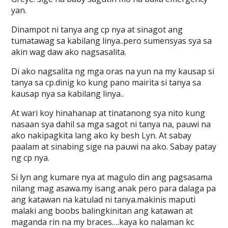
yan.
Dinampot ni tanya ang cp nya at sinagot ang
tumatawag sa kabilang linya..pero sumensyas sya sa
akin wag daw ako nagsasalita.
Di ako nagsalita ng mga oras na yun na my kausap si
tanya sa cp.dinig ko kung pano mairita si tanya sa
kausap nya sa kabilang linya..
At wari koy hinahanap at tinatanong sya nito kung
nasaan sya dahil sa mga sagot ni tanya na, pauwi na
ako nakipagkita lang ako ky besh Lyn. At sabay
paalam at sinabing sige na pauwi na ako. Sabay patay
ng cp nya.
Si lyn ang kumare nya at magulo din ang pagsasama
nilang mag asawa.my isang anak pero para dalaga pa
ang katawan na katulad ni tanya.makinis maputi
malaki ang boobs balingkinitan ang katawan at
maganda rin na my braces….kaya ko nalaman kc