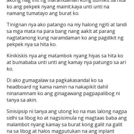
akong nag init ng maramdaman kong dumikit sa hita
ko ang pekpek nyang mainit.kaya unti unti na
namang tumatayo ang burat ko.
Tinignan nya ako patango na my halong ngiti at landi
sa mga mata na para bang nang aakit at parang
nagtatanong kung naramdaman ko ang pagdikit ng
pekpek nya sa hita ko.
Kinikiskis nya ang matambok nyang hiyas sa hita ko
at bumababa unti unti ang kamay nya patungo sa ari
ko.
Di ako gumagalaw sa pagkakasandal ko sa
headboard ng kama namin na nakapikit dahil
ninanamnam ko ang ginagawang pagpapalibog ni
tanya sa akin.
Sinisipsip ni tanya ang utong ko na mas lalong nagpa
sidhi sa libog ko at nagsisimula ng magtaas baba ang
malambot nyang kamay sa burat kong galit na galit
na sa libog at halos magputukan na ang inplant