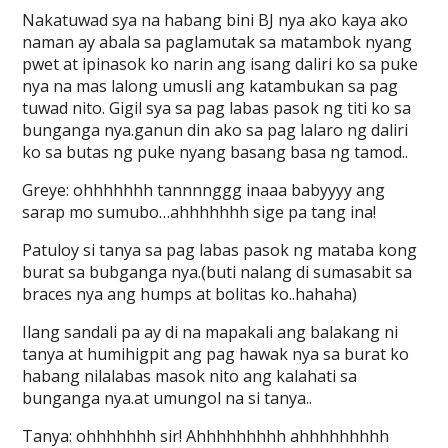
Nakatuwad sya na habang bini BJ nya ako kaya ako
naman ay abala sa paglamutak sa matambok nyang
pwet at ipinasok ko narin ang isang daliri ko sa puke
nya na mas lalong umusli ang katambukan sa pag
tuwad nito. Gigil sya sa pag labas pasok ng titi ko sa
bunganga nya.ganun din ako sa pag lalaro ng daliri
ko sa butas ng puke nyang basang basa ng tamod..
Greye: ohhhhhhh tannnnggg inaaa babyyyy ang
sarap mo sumubo…ahhhhhhh sige pa tang ina!
Patuloy si tanya sa pag labas pasok ng mataba kong
burat sa bubganga nya.(buti nalang di sumasabit sa
braces nya ang humps at bolitas ko..hahaha)
Ilang sandali pa ay di na mapakali ang balakang ni
tanya at humihigpit ang pag hawak nya sa burat ko
habang nilalabas masok nito ang kalahati sa
bunganga nya.at umungol na si tanya..
Tanya: ohhhhhhh sir! Ahhhhhhhhh ahhhhhhhhh