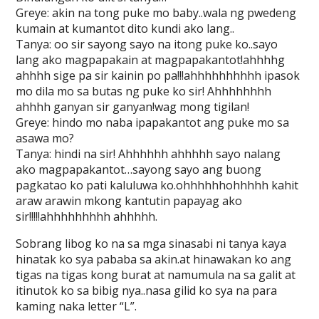
Greye: akin na tong puke mo baby..wala ng pwedeng
kumain at kumantot dito kundi ako lang..
Tanya: oo sir sayong sayo na itong puke ko..sayo
lang ako magpapakain at magpapakantot!ahhhhg
ahhhh sige pa sir kainin po pa!!!ahhhhhhhhhh ipasok
mo dila mo sa butas ng puke ko sir! Ahhhhhhhh
ahhhh ganyan sir ganyan!wag mong tigilan!
Greye: hindo mo naba ipapakantot ang puke mo sa
asawa mo?
Tanya: hindi na sir! Ahhhhhh ahhhhh sayo nalang
ako magpapakantot…sayong sayo ang buong
pagkatao ko pati kaluluwa ko.ohhhhhhohhhhh kahit
araw arawin mkong kantutin papayag ako
sir!!!!!ahhhhhhhhh ahhhhh.
Sobrang libog ko na sa mga sinasabi ni tanya kaya
hinatak ko sya pababa sa akin.at hinawakan ko ang
tigas na tigas kong burat at namumula na sa galit at
itinutok ko sa bibig nya..nasa gilid ko sya na para
kaming naka letter “L”.