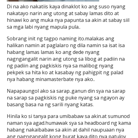
Di na ako nakatiis kaya dinaklot ko ang suso nyang
nakatayo narin ang utong at sabay lamas dito at
hinawi ko ang muka nya papunta sa akin at sabay siil
sa mga labi nyang mapula pula..
Sobrang init ng tagpo naming ito.malakas ang
halikan namin at paglalaro ng dila namin sa isat isa
habang lamas lamas ko ang dede nyang
nagngangalit narin ang utong sa libog at padiin na
ng padiin ang pagkiskis nya sa malibog nyang
pekpek sa hita ko at kasabay ng pahigpit ng palad
nya habang minamasterbate nya ako..
Napapaungol ako sa sarap..ganun din sya na sarap
na sarap sa pagkiskis ng puke nyang sa ngayon ay
basang basa na ng sarili nyang katas.
Hinila ko si tanya para umibabaw sa akin.at sumunod
naman sya agad.humawak sya sa headboard ng kama
habang nakaibabaw sa akin at dahil naupuaan nya
ang nagngangalit kong burat kaya dito nya patuloy