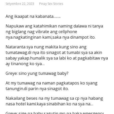
Setyembre 22, 2023
Pinay Sex Stories
Ang ikaapat na kabanata……..
Napukaw ang katahimikan naming dalawa ni tanya
ng biglang nag vibrate ang cellphone
nya.nagkatinginan kami,saka nya dinampot ito.
Nataranta sya nung makita kung sino ang
tumatawag.di nya ito sinagot at tumabi sya sa akin
sabay yakap.humalik sya sa labi ko at pagkabitaw nya
ay tinanong ko sya…
Greye: sino yung tumawag baby?
At my tumawag na naman pagkatapos ko syang
tanungin.di parin nya sinagot ito.
Nakailang beses na my tumawag sa cp nya habang
nasa hotel kami.kaya sinabihan ko na sya na…
Greye: sige na baby sagutin mo na baka emergency