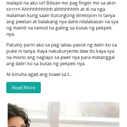
malapit na ako sir! Bilisan mo pag finger mo sa akin
sirrrrr! Ahhhhhhhhhh ahhhhhhhh at di na nga
malaman kung saan itutungong direksyon ni tanya
ang pwetan at balakang nya dahil nilalabasan na sya
ng mainit na tamod na galing sa butas ng pekpek
nya.
Patuloy parin ako sa pag labas pasok ng daliri ko sa
puke ni tanya. Kaya nakukuryente daw ito kaya sya
na misno ang naglayo sa pwet nya para matanggal
ang daliri ko sa butas ng pekpek nya.
At kinuha agad ang towel sa t…
Read More