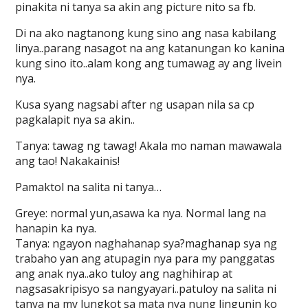
pinakita ni tanya sa akin ang picture nito sa fb.
Di na ako nagtanong kung sino ang nasa kabilang
linya..parang nasagot na ang katanungan ko kanina
kung sino ito..alam kong ang tumawag ay ang livein
nya.
Kusa syang nagsabi after ng usapan nila sa cp
pagkalapit nya sa akin..
Tanya: tawag ng tawag! Akala mo naman mawawala
ang tao! Nakakainis!
Pamaktol na salita ni tanya…
Greye: normal yun,asawa ka nya. Normal lang na
hanapin ka nya.
Tanya: ngayon naghahanap sya?maghanap sya ng
trabaho yan ang atupagin nya para my panggatas
ang anak nya..ako tuloy ang naghihirap at
nagsasakripisyo sa nangyayari..patuloy na salita ni
tanya na my lungkot sa mata nya nung lingunin ko