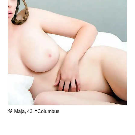
💙 Maja, 43📍Columbus