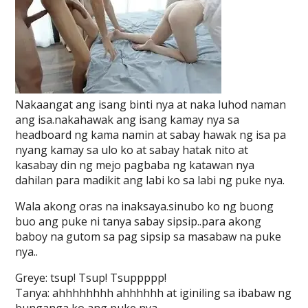
Nakaangat ang isang binti nya at naka luhod naman
ang isa.nakahawak ang isang kamay nya sa
headboard ng kama namin at sabay hawak ng isa pa
nyang kamay sa ulo ko at sabay hatak nito at
kasabay din ng mejo pagbaba ng katawan nya
dahilan para madikit ang labi ko sa labi ng puke nya.
Wala akong oras na inaksaya.sinubo ko ng buong
buo ang puke ni tanya sabay sipsip..para akong
baboy na gutom sa pag sipsip sa masabaw na puke
nya..
Greye: tsup! Tsup! Tsuppppp!
Tanya: ahhhhhhhh ahhhhhh at iginiling sa ibabaw ng