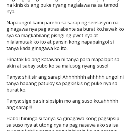
na kiniskis ang puke nyang naglalawa na sa tamod
nya.
Napaungol kami pareho sa sarap ng sensasyon na
ginagawa nya pag atras abante sa burat ko.hawak ko
sya sa magkabilang pisngi ng pwet nya at
nilalamutak ko ito at pansin kong napapaingol si
tanya kada ginagawa ko ito..
Hinatak ko ang katawan ni tanya para mapalapit sa
akin at sabay subo ko sa malusog nyang suso!
Tanya: shit sir ang sarap! Ahhhhhhh ahhhhh ungol ni
tanya habang patuloy sa pagkiskis ng puke nya sa
burat ko.
Tanya: sige pa sir sipsipin mo ang suso ko..ahhhhh
ang sarap!!!!
Habol hininga si tanya sa ginagawa kong pagsipsip
sa suso nya at utong nya na pag nasawa ako sa isa