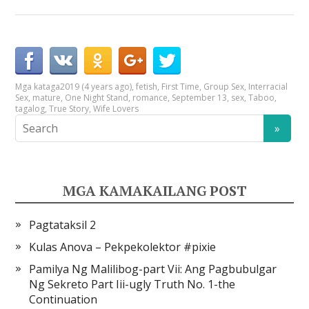
Mga kataga
2019 (4 years ago)
,
fetish
,
First Time
,
Group Sex
,
Interracial
Sex
,
mature
,
One Night Stand
,
romance
,
September 13
,
sex
,
Taboo
,
tagalog
,
True Story
,
Wife Lovers
MGA KAMAKAILANG POST
Pagtataksil 2
Kulas Anova – Pekpekolektor #pixie
Pamilya Ng Malilibog-part Vii: Ang Pagbubulgar
Ng Sekreto Part Iii-ugly Truth No. 1-the
Continuation