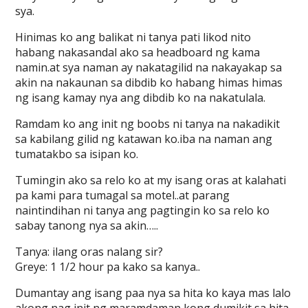
sya.
Hinimas ko ang balikat ni tanya pati likod nito
habang nakasandal ako sa headboard ng kama
namin.at sya naman ay nakatagilid na nakayakap sa
akin na nakaunan sa dibdib ko habang himas himas
ng isang kamay nya ang dibdib ko na nakatulala.
Ramdam ko ang init ng boobs ni tanya na nakadikit
sa kabilang gilid ng katawan ko.iba na naman ang
tumatakbo sa isipan ko.
Tumingin ako sa relo ko at my isang oras at kalahati
pa kami para tumagal sa motel..at parang
naintindihan ni tanya ang pagtingin ko sa relo ko
sabay tanong nya sa akin…..
Tanya: ilang oras nalang sir?
Greye: 1 1/2 hour pa kako sa kanya..
Dumantay ang isang paa nya sa hita ko kaya mas lalo