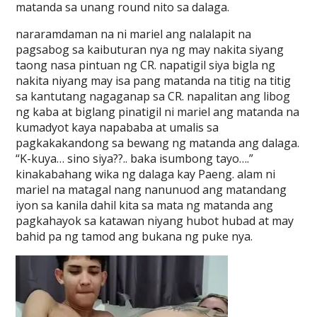
matanda sa unang round nito sa dalaga.
nararamdaman na ni mariel ang nalalapit na
pagsabog sa kaibuturan nya ng may nakita siyang
taong nasa pintuan ng CR. napatigil siya bigla ng
nakita niyang may isa pang matanda na titig na titig
sa kantutang nagaganap sa CR. napalitan ang libog
ng kaba at biglang pinatigil ni mariel ang matanda na
kumadyot kaya napababa at umalis sa
pagkakakandong sa bewang ng matanda ang dalaga.
“K-kuya… sino siya??.. baka isumbong tayo….”
kinakabahang wika ng dalaga kay Paeng. alam ni
mariel na matagal nang nanunuod ang matandang
iyon sa kanila dahil kita sa mata ng matanda ang
pagkahayok sa katawan niyang hubot hubad at may
bahid pa ng tamod ang bukana ng puke nya.