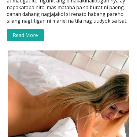
at maugat ito. ngunit ang pinakakinalibugan nya ay
napakataba nito. mas mataba pa sa burat ni paeng.
dahan dahang nagjajakol si renato habang pareho
silang nagtitigan ni mariel na tila nag uudyok sa isat…
Read More