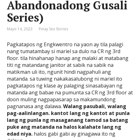
Abandonadong Gusali
Series)
Mayo 14, 2023
Pinay Sex Stories
Pagkatapos ng Engkwentro na yaon ay tila palagi
nang tumatambay si mariel sa dulo na CR ng 3rd
floor. tila hinahanap hanap ang malaki at matabang
titi ng matandang janitor at sabik na sabik na
matikman uli ito, ngunit hindi nagpahuli ang
matanda. sa tuwing nakakasalubong ni mariel ito
pagkatapos ng klase ay palaging sinasabayan ng
matanda ang babae na pumunta sa CR ng 3rd floor at
doon muling nagpapasarap sa makamundong
pagnanasa ang dalawa.
Walang pasubali, walang
pag-aalinlangan. kantot lang ng kantot at punla
lang ng punla ng masaganang tamod sa batang
puke ang matanda na halos kalahate lang ng
edad niya.
halos gabi gabi ay ginagawa ito ng