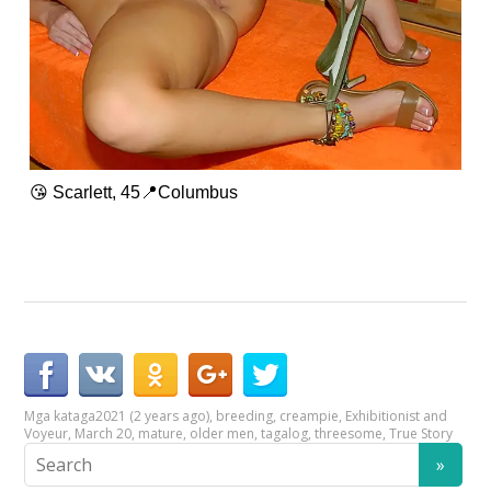
😘 Scarlett, 45📍Columbus
Mga kataga
2021 (2 years ago)
,
breeding
,
creampie
,
Exhibitionist and
Voyeur
,
March 20
,
mature
,
older men
,
tagalog
,
threesome
,
True Story