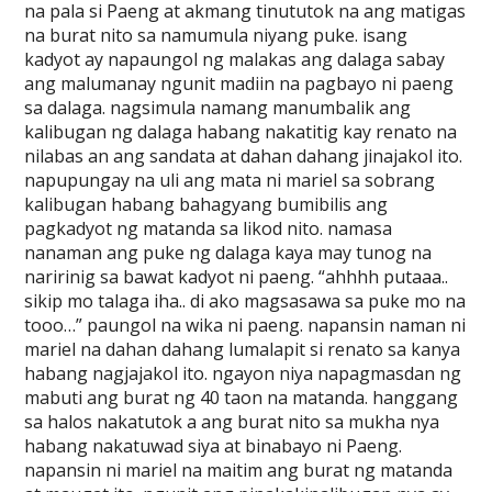
na pala si Paeng at akmang tinututok na ang matigas
na burat nito sa namumula niyang puke. isang
kadyot ay napaungol ng malakas ang dalaga sabay
ang malumanay ngunit madiin na pagbayo ni paeng
sa dalaga. nagsimula namang manumbalik ang
kalibugan ng dalaga habang nakatitig kay renato na
nilabas an ang sandata at dahan dahang jinajakol ito.
napupungay na uli ang mata ni mariel sa sobrang
kalibugan habang bahagyang bumibilis ang
pagkadyot ng matanda sa likod nito. namasa
nanaman ang puke ng dalaga kaya may tunog na
naririnig sa bawat kadyot ni paeng. “ahhhh putaaa..
sikip mo talaga iha.. di ako magsasawa sa puke mo na
tooo…” paungol na wika ni paeng. napansin naman ni
mariel na dahan dahang lumalapit si renato sa kanya
habang nagjajakol ito. ngayon niya napagmasdan ng
mabuti ang burat ng 40 taon na matanda. hanggang
sa halos nakatutok a ang burat nito sa mukha nya
habang nakatuwad siya at binabayo ni Paeng.
napansin ni mariel na maitim ang burat ng matanda