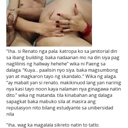
“Iha.. si Renato nga pala. katropa ko sa janitorial din
sa ibang building. baka nadaanan mo na din siya pag
naglilinis ng hallway hehehe” wika ni Paeng sa
dalaga. “Kuya… paalisin nyo siya. baka magsumbong
yan at magkaron tayo ng skandalo..” Wika ng alaga.
“ay mabait yan si renato. makikinuod lang yan narinig
nya kasi tayo noon kaya nalaman nya ginagawa natin
dito.” wika ng matanda. tila kinabahan ang dalaga
sapagkat baka mabuko sila at masira ang
reputasyon nito bilang estudyante sa unibersidad
nila
“iha.. wag ka magalala sikreto natin to tatlo.