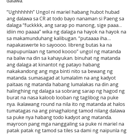
dalawa.
“Ughhhhhh” Ungol ni mariel habang hubot hubad
ang dalawa sa CR at todo bayo nanaman si Paeng sa
dalaga “fuckkkk, ang sarap po manong, sige paaa…
idiin mo paaaa” wika ng dalaga na hayok na hayok na
sa makamunduhang kalibugan. “putaaaa iha….
napakaswerte ko sayoooo. libreng butas ka na
mapupunlaan ng tamod koooo” ungol ng matanda
na baliw na din sa kahayukan. binuhat ng matanda
ang dalaga at kinantot ng patayo habang
nakakandong ang mga binti nito sa bewang ng
matanda. sumasagad at lumalalim na ang kadyot
paitaas ng matanda habang lumalakas na din ang
halinghing ng dalaga sa sobrang sarap ng hagod ng
burat na nasa kaloob looban ng taglibog na puke
nya. ikalawang round na nila ito ng matanda at halos
tumatagas na ang pinaghalong tamod nilang dalawa
sa puke nya habang todo kadyot ang matanda.
mayroon pang mga nanggaling sa puke ni mariel na
patak patak ng tamod sa tiles sa dami ng naipunla ng