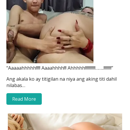
“Aaaaahhhhh!!!!! Aaaahhhh!!! Ahhhhh!!!!!!!!!!!!……..!!!!!!!!!”
Ang akala ko ay titigilan na niya ang aking titi dahil
nilabas…
Read More