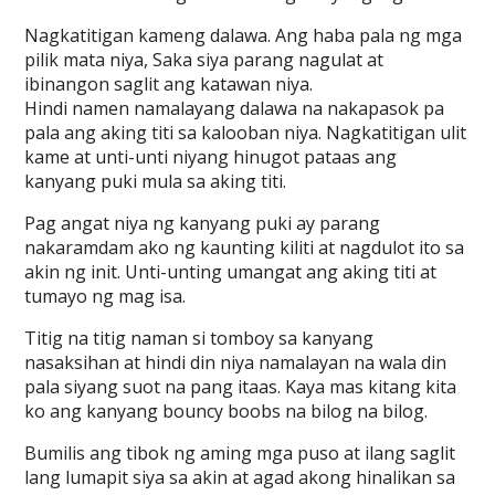
Nagkatitigan kameng dalawa. Ang haba pala ng mga
pilik mata niya, Saka siya parang nagulat at
ibinangon saglit ang katawan niya.
Hindi namen namalayang dalawa na nakapasok pa
pala ang aking titi sa kalooban niya. Nagkatitigan ulit
kame at unti-unti niyang hinugot pataas ang
kanyang puki mula sa aking titi.
Pag angat niya ng kanyang puki ay parang
nakaramdam ako ng kaunting kiliti at nagdulot ito sa
akin ng init. Unti-unting umangat ang aking titi at
tumayo ng mag isa.
Titig na titig naman si tomboy sa kanyang
nasaksihan at hindi din niya namalayan na wala din
pala siyang suot na pang itaas. Kaya mas kitang kita
ko ang kanyang bouncy boobs na bilog na bilog.
Bumilis ang tibok ng aming mga puso at ilang saglit
lang lumapit siya sa akin at agad akong hinalikan sa