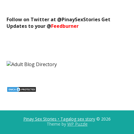
Follow on Twitter at @
PinaySexStories
Get
Updates to your @
Feedburner
Pinay Sex Stories • Tagalog sex story
© 2026
Theme by
WP Puzzle