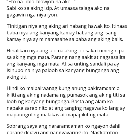
“Eto na…iblo-blowjob na ako…”
Sabi ko sa aking isip. At umaasa talaga ako na
gagawin nga niya iyon.
Tinitigan niya ang aking ari habang hawak ito. Itinaas
baba niya ang kanyang kamay habang ang isang
kamay niya ay minamasahe sa baba ang aking balls.
Hinalikan niya ang ulo na aking titi saka tumingin pa
sa aking mga mata. Parang nang aakit at nagsasalita
ang kanyang mga mata. At sa unting sandali pa ay
isinubo na niya paloob sa kanyang bunganga ang
aking titi.
Hindi ko maipaliwanag kung anung pakiramdam o
kiliti ang aking nadama ng pumasok ang aking titi sa
loob ng kanyang bunganga. Basta ang alam ko
napaka sarap nito at ang tanging nagawa ko lang ay
mapaungol ng malakas at mapapikit ng mata.
Sobrang saya ang nararamdaman ko ngayon dahil
parang dejavu ang pangyayaring ito. Nagkatotoo