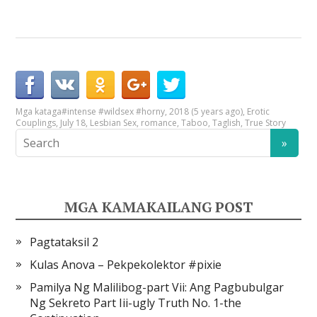
Mga kataga
#intense #wildsex #horny
,
2018 (5 years ago)
,
Erotic
Couplings
,
July 18
,
Lesbian Sex
,
romance
,
Taboo
,
Taglish
,
True Story
MGA KAMAKAILANG POST
Pagtataksil 2
Kulas Anova – Pekpekolektor #pixie
Pamilya Ng Malilibog-part Vii: Ang Pagbubulgar
Ng Sekreto Part Iii-ugly Truth No. 1-the