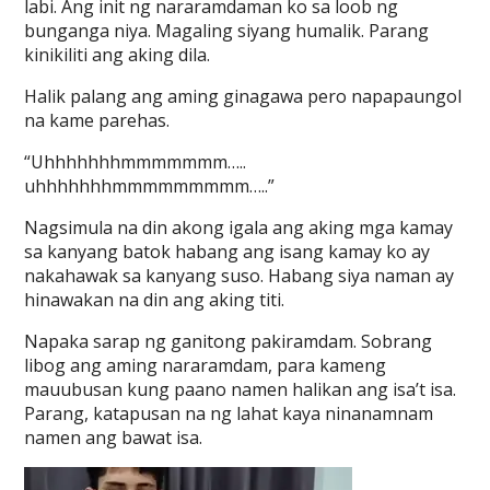
labi. Ang init ng nararamdaman ko sa loob ng
bunganga niya. Magaling siyang humalik. Parang
kinikiliti ang aking dila.
Halik palang ang aming ginagawa pero napapaungol
na kame parehas.
“Uhhhhhhhmmmmmmm…..
uhhhhhhhmmmmmmmmm…..”
Nagsimula na din akong igala ang aking mga kamay
sa kanyang batok habang ang isang kamay ko ay
nakahawak sa kanyang suso. Habang siya naman ay
hinawakan na din ang aking titi.
Napaka sarap ng ganitong pakiramdam. Sobrang
libog ang aming nararamdam, para kameng
mauubusan kung paano namen halikan ang isa’t isa.
Parang, katapusan na ng lahat kaya ninanamnam
namen ang bawat isa.