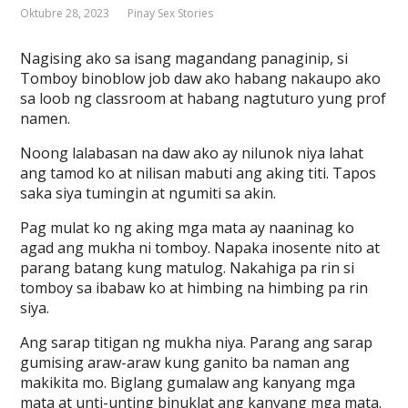
Oktubre 28, 2023
Pinay Sex Stories
Nagising ako sa isang magandang panaginip, si
Tomboy binoblow job daw ako habang nakaupo ako
sa loob ng classroom at habang nagtuturo yung prof
namen.
Noong lalabasan na daw ako ay nilunok niya lahat
ang tamod ko at nilisan mabuti ang aking titi. Tapos
saka siya tumingin at ngumiti sa akin.
Pag mulat ko ng aking mga mata ay naaninag ko
agad ang mukha ni tomboy. Napaka inosente nito at
parang batang kung matulog. Nakahiga pa rin si
tomboy sa ibabaw ko at himbing na himbing pa rin
siya.
Ang sarap titigan ng mukha niya. Parang ang sarap
gumising araw-araw kung ganito ba naman ang
makikita mo. Biglang gumalaw ang kanyang mga
mata at unti-unting binuklat ang kanyang mga mata.