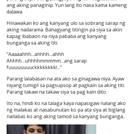
ang aking panaginip. Yun lang ito nasa kama kameng
dalawa.
Hinawakan ko ang kanyang ulo sa sobrang sarap ng
aking nadarama. Bahagyang titingin pa siya sa akin
kapag ibabaon na niya pababa ang kanyang
bunganga sa aking titi.
“Aaaaahhh…ahhhh…ahhh
Ahhhh…uhhhhmmmmm…ang sarap
fuuuuuuuuckkkkkkkk!…”
Parang lalabasan na ata ako sa ginagawa niya. Ayaw
niyang tumigil sa pagsupsop at pagkain sa aking titi.
Parang takaw na takaw siya sa pag kain dito.
Ito na, hindi ko na talaga kaya napasigaw nalang ako
ng malakas at nasabunutan ko pa ata siya at biglang
nailabas ko ang aking tamod sa kanyang bunganga..