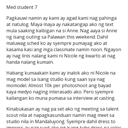
Med student 7
Pagkauwi namin ay kami ay agad kami nag pahinga
at natulog. Maya maya ay nakatangap ako ng text
mula saaking kaibigan na si Anne. Nag aaya si Anne
ng isang outing sa Palawan this weekend. Dahil
maluwag sched ko ay syempre pumayag ako at
kasama kasi ang mga classmate namin noon. Ngayon
ay nag linis nalang kami ni Nicole ng kwarto at nag
handa nalang kumain.
Habang kumaakain kami ay inalok ako ni Nicole na
mag model sa isang studio kung saan sya nag
momodel. Almost 10k per photoshoot ang bayad
kaya medyo naging interasado ako. Pero syempre
kailangan ko muna pumasa sa interview at casting.
Kinabukasan ay nag pa set ako ng meeting sa talent
scout nila at napagkasunduan namin mag meet sa
studio nila in Mandaluyong. Syempre dahil dress to
impress ay nag suot ako ng isang tube dress na color