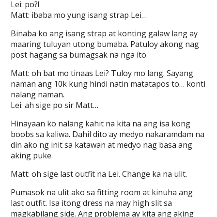
Lei: po?!
Matt: ibaba mo yung isang strap Lei…
Binaba ko ang isang strap at konting galaw lang ay
maaring tuluyan utong bumaba. Patuloy akong nag
post hagang sa bumagsak na nga ito.
Matt: oh bat mo tinaas Lei? Tuloy mo lang. Sayang
naman ang 10k kung hindi natin matatapos to… konti
nalang naman.
Lei: ah sige po sir Matt…
Hinayaan ko nalang kahit na kita na ang isa kong
boobs sa kaliwa. Dahil dito ay medyo nakaramdam na
din ako ng init sa katawan at medyo nag basa ang
aking puke.
Matt: oh sige last outfit na Lei. Change ka na ulit.
Pumasok na ulit ako sa fitting room at kinuha ang
last outfit. Isa itong dress na may high slit sa
magkabilang side. Ang problema ay kita ang aking