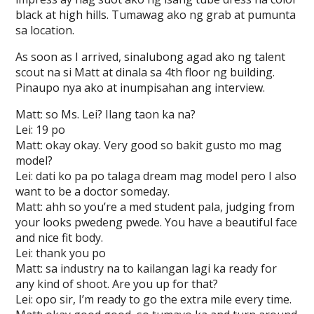
black at high hills. Tumawag ako ng grab at pumunta
sa location.
As soon as I arrived, sinalubong agad ako ng talent
scout na si Matt at dinala sa 4th floor ng building.
Pinaupo nya ako at inumpisahan ang interview.
Matt: so Ms. Lei? Ilang taon ka na?
Lei: 19 po
Matt: okay okay. Very good so bakit gusto mo mag
model?
Lei: dati ko pa po talaga dream mag model pero I also
want to be a doctor someday.
Matt: ahh so you’re a med student pala, judging from
your looks pwedeng pwede. You have a beautiful face
and nice fit body.
Lei: thank you po
Matt: sa industry na to kailangan lagi ka ready for
any kind of shoot. Are you up for that?
Lei: opo sir, I’m ready to go the extra mile every time.