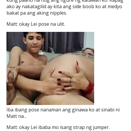
kung paano na hug ang figure ng katawan ko. Kapag
ako ay nakatagilid ay kita ang side boob ko at medyo
bakat pa ang aking nipples.
Matt: okay Lei pose na ulit.
Iba ibang pose nanaman ang ginawa ko at sinabi ni
Matt na…
Matt: okay Lei ibaba mo isang strap ng jumper.