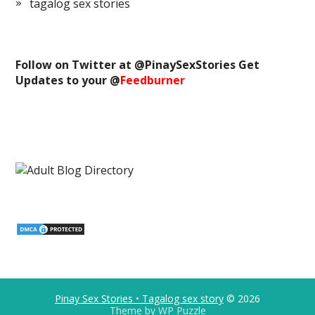
tagalog sex stories
Follow on Twitter at @
PinaySexStories
Get
Updates to your @
Feedburner
Pinay Sex Stories • Tagalog sex story
© 2026
Theme by
WP Puzzle