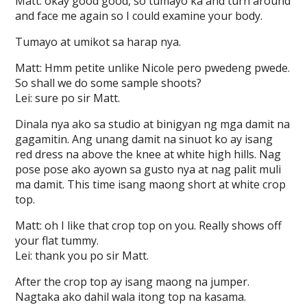
Matt: okay good good, so tumayo ka and turn around
and face me again so I could examine your body.
Tumayo at umikot sa harap nya.
Matt: Hmm petite unlike Nicole pero pwedeng pwede.
So shall we do some sample shoots?
Lei: sure po sir Matt.
Dinala nya ako sa studio at binigyan ng mga damit na
gagamitin. Ang unang damit na sinuot ko ay isang
red dress na above the knee at white high hills. Nag
pose pose ako ayown sa gusto nya at nag palit muli
ma damit. This time isang maong short at white crop
top.
Matt: oh I like that crop top on you. Really shows off
your flat tummy.
Lei: thank you po sir Matt.
After the crop top ay isang maong na jumper.
Nagtaka ako dahil wala itong top na kasama.