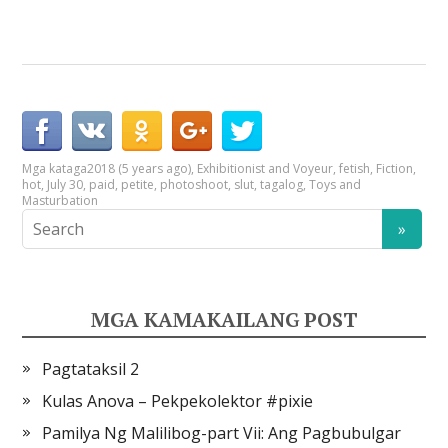
Mga kataga
2018 (5 years ago)
,
Exhibitionist and Voyeur
,
fetish
,
Fiction
,
hot
,
July 30
,
paid
,
petite
,
photoshoot
,
slut
,
tagalog
,
Toys and
Masturbation
MGA KAMAKAILANG POST
Pagtataksil 2
Kulas Anova – Pekpekolektor #pixie
Pamilya Ng Malilibog-part Vii: Ang Pagbubulgar