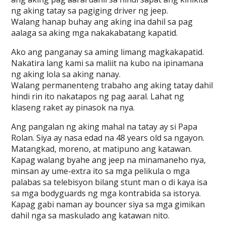
ng aking tatay sa pagiging driver ng jeep.
Walang hanap buhay ang aking ina dahil sa pag
aalaga sa aking mga nakakabatang kapatid.
Ako ang panganay sa aming limang magkakapatid.
Nakatira lang kami sa maliit na kubo na ipinamana
ng aking lola sa aking nanay.
Walang permanenteng trabaho ang aking tatay dahil
hindi rin ito nakatapos ng pag aaral. Lahat ng
klaseng raket ay pinasok na nya.
Ang pangalan ng aking mahal na tatay ay si Papa
Rolan. Siya ay nasa edad na 48 years old sa ngayon.
Matangkad, moreno, at matipuno ang katawan.
Kapag walang byahe ang jeep na minamaneho nya,
minsan ay ume-extra ito sa mga pelikula o mga
palabas sa telebisyon bilang stunt man o di kaya isa
sa mga bodyguards ng mga kontrabida sa istorya.
Kapag gabi naman ay bouncer siya sa mga gimikan
dahil nga sa maskulado ang katawan nito.