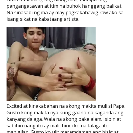
pangangatawan at itim na buhok hanggang balikat.
Na sinasabi ng iba ay may pagkakahawig raw ako sa
isang sikat na kabataang artista.
Excited at kinakabahan na akong makita muli si Papa.
Gusto kong makita nya kung gaano na kaganda ang
kanyang dalaga. Wala na akong pake alam. Isipin at
sabihin nang ito ay mali, hindi ko na talaga ito
mapigilan. Gusto ko ulit maramdaman ang bisig at