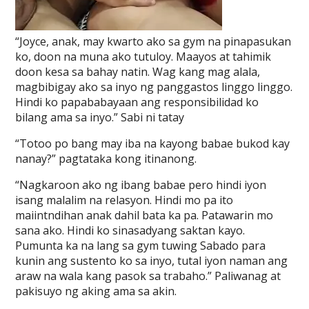
“Joyce, anak, may kwarto ako sa gym na pinapasukan
ko, doon na muna ako tutuloy. Maayos at tahimik
doon kesa sa bahay natin. Wag kang mag alala,
magbibigay ako sa inyo ng panggastos linggo linggo.
Hindi ko papababayaan ang responsibilidad ko
bilang ama sa inyo.” Sabi ni tatay
“Totoo po bang may iba na kayong babae bukod kay
nanay?” pagtataka kong itinanong.
“Nagkaroon ako ng ibang babae pero hindi iyon
isang malalim na relasyon. Hindi mo pa ito
maiintndihan anak dahil bata ka pa. Patawarin mo
sana ako. Hindi ko sinasadyang saktan kayo.
Pumunta ka na lang sa gym tuwing Sabado para
kunin ang sustento ko sa inyo, tutal iyon naman ang
araw na wala kang pasok sa trabaho.” Paliwanag at
pakisuyo ng aking ama sa akin.