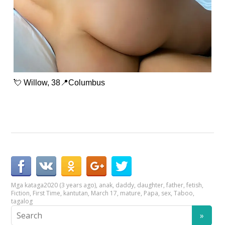
💘 Willow, 38📍Columbus
Mga kataga
2020 (3 years ago)
,
anak
,
daddy
,
daughter
,
father
,
fetish
,
Fiction
,
First Time
,
kantutan
,
March 17
,
mature
,
Papa
,
sex
,
Taboo
,
tagalog