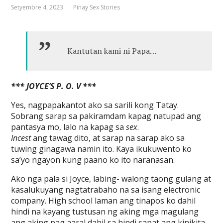
Setyembre 4, 2023
Pinay Sex Stories
Kantutan kami ni Papa…
*** JOYCE’S P. O. V ***
Yes, nagpapakantot ako sa sarili kong Tatay.
Sobrang sarap sa pakiramdam kapag natupad ang
pantasya mo, lalo na kapag sa
sex
.
Incest
ang tawag dito, at sarap na sarap ako sa
tuwing ginagawa namin ito. Kaya ikukuwento ko
sa’yo ngayon kung paano ko ito naranasan.
Ako nga pala si Joyce, labing- walong taong gulang at
kasalukuyang nagtatrabaho na sa isang electronic
company. High school laman ang tinapos ko dahil
hindi na kayang tustusan ng aking mga magulang
ang aking pag aaral dahil sa hindi sapat ang kinikita