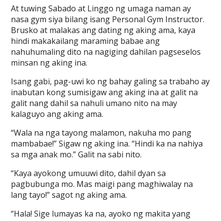
At tuwing Sabado at Linggo ng umaga naman ay
nasa gym siya bilang isang Personal Gym Instructor.
Brusko at malakas ang dating ng aking ama, kaya
hindi makakailang maraming babae ang
nahuhumaling dito na nagiging dahilan pagseselos
minsan ng aking ina.
Isang gabi, pag-uwi ko ng bahay galing sa trabaho ay
inabutan kong sumisigaw ang aking ina at galit na
galit nang dahil sa nahuli umano nito na may
kalaguyo ang aking ama.
“Wala na nga tayong malamon, nakuha mo pang
mambabae!” Sigaw ng aking ina. “Hindi ka na nahiya
sa mga anak mo.” Galit na sabi nito.
“Kaya ayokong umuuwi dito, dahil dyan sa
pagbubunga mo. Mas maigi pang maghiwalay na
lang tayo!” sagot ng aking ama.
“Hala! Sige lumayas ka na, ayoko ng makita yang