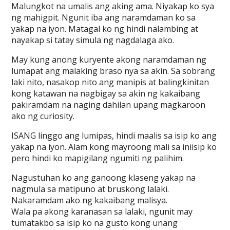
Malungkot na umalis ang aking ama. Niyakap ko sya
ng mahigpit. Ngunit iba ang naramdaman ko sa
yakap na iyon. Matagal ko ng hindi nalambing at
nayakap si tatay simula ng nagdalaga ako.
May kung anong kuryente akong naramdaman ng
lumapat ang malaking braso nya sa akin. Sa sobrang
laki nito, nasakop nito ang manipis at balingkinitan
kong katawan na nagbigay sa akin ng kakaibang
pakiramdam na naging dahilan upang magkaroon
ako ng curiosity.
ISANG linggo ang lumipas, hindi maalis sa isip ko ang
yakap na iyon. Alam kong mayroong mali sa iniisip ko
pero hindi ko mapigilang ngumiti ng palihim.
Nagustuhan ko ang ganoong klaseng yakap na
nagmula sa matipuno at bruskong lalaki.
Nakaramdam ako ng kakaibang malisya.
Wala pa akong karanasan sa lalaki, ngunit may
tumatakbo sa isip ko na gusto kong unang