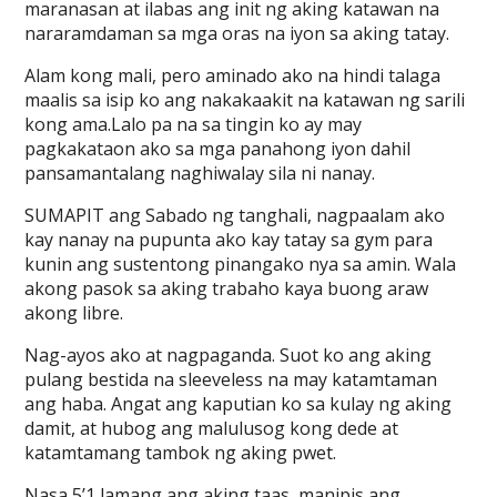
maranasan at ilabas ang init ng aking katawan na
nararamdaman sa mga oras na iyon sa aking tatay.
Alam kong mali, pero aminado ako na hindi talaga
maalis sa isip ko ang nakakaakit na katawan ng sarili
kong ama.Lalo pa na sa tingin ko ay may
pagkakataon ako sa mga panahong iyon dahil
pansamantalang naghiwalay sila ni nanay.
SUMAPIT ang Sabado ng tanghali, nagpaalam ako
kay nanay na pupunta ako kay tatay sa gym para
kunin ang sustentong pinangako nya sa amin. Wala
akong pasok sa aking trabaho kaya buong araw
akong libre.
Nag-ayos ako at nagpaganda. Suot ko ang aking
pulang bestida na sleeveless na may katamtaman
ang haba. Angat ang kaputian ko sa kulay ng aking
damit, at hubog ang malulusog kong dede at
katamtamang tambok ng aking pwet.
Nasa 5’1 lamang ang aking taas, manipis ang