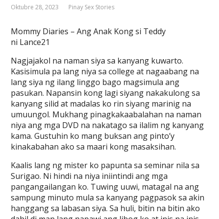
Oktubre 28, 2023
Pinay Sex Stories
Mommy Diaries – Ang Anak Kong si Teddy
ni Lance21
Nagjajakol na naman siya sa kanyang kuwarto.
Kasisimula pa lang niya sa college at nagaabang na
lang siya ng ilang linggo bago magsimula ang
pasukan. Napansin kong lagi siyang nakakulong sa
kanyang silid at madalas ko rin siyang marinig na
umuungol. Mukhang pinagkakaabalahan na naman
niya ang mga DVD na nakatago sa ilalim ng kanyang
kama. Gustuhin ko mang buksan ang pinto’y
kinakabahan ako sa maari kong masaksihan.
Kaalis lang ng mister ko papunta sa seminar nila sa
Surigao. Ni hindi na niya iniintindi ang mga
pangangailangan ko. Tuwing uuwi, matagal na ang
sampung minuto mula sa kanyang pagpasok sa akin
hanggang sa labasan siya. Sa huli, bitin na bitin ako