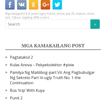
Mga kataga
2018 (5 years ago)
,
Fiction
,
incest
,
July 25
,
mature
,
mom
,
son
,
Taboo
,
tagalog
,
Wife Lovers
MGA KAMAKAILANG POST
Pagtataksil 2
Kulas Anova – Pekpekolektor #pixie
Pamilya Ng Malilibog-part Vii: Ang Pagbubulgar
Ng Sekreto Part Iii-ugly Truth No. 1-the
Continuation
Bus ‘trip’ With Kuya
Punit 2