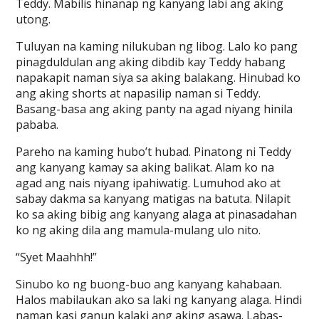
Teddy. Mabilis hinanap ng kanyang labi ang aking
utong.
Tuluyan na kaming nilukuban ng libog. Lalo ko pang
pinagduldulan ang aking dibdib kay Teddy habang
napakapit naman siya sa aking balakang. Hinubad ko
ang aking shorts at napasilip naman si Teddy.
Basang-basa ang aking panty na agad niyang hinila
pababa.
Pareho na kaming hubo’t hubad. Pinatong ni Teddy
ang kanyang kamay sa aking balikat. Alam ko na
agad ang nais niyang ipahiwatig. Lumuhod ako at
sabay dakma sa kanyang matigas na batuta. Nilapit
ko sa aking bibig ang kanyang alaga at pinasadahan
ko ng aking dila ang mamula-mulang ulo nito.
“Syet Maahhh!”
Sinubo ko ng buong-buo ang kanyang kahabaan.
Halos mabilaukan ako sa laki ng kanyang alaga. Hindi
naman kasi ganun kalaki ang aking asawa. Labas-