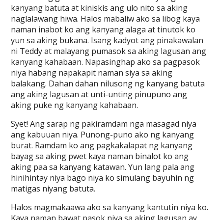
kanyang batuta at kiniskis ang ulo nito sa aking
naglalawang hiwa. Halos mabaliw ako sa libog kaya
naman inabot ko ang kanyang alaga at tinutok ko
yun sa aking bukana. Isang kadyot ang pinakawalan
ni Teddy at malayang pumasok sa aking lagusan ang
kanyang kahabaan. Napasinghap ako sa pagpasok
niya habang napakapit naman siya sa aking
balakang. Dahan dahan nilusong ng kanyang batuta
ang aking lagusan at unti-unting pinupuno ang
aking puke ng kanyang kahabaan.
Syet! Ang sarap ng pakiramdam nga masagad niya
ang kabuuan niya. Punong-puno ako ng kanyang
burat. Ramdam ko ang pagkakalapat ng kanyang
bayag sa aking pwet kaya naman binalot ko ang
aking paa sa kanyang katawan. Yun lang pala ang
hinihintay niya bago niya ko simulang bayuhin ng
matigas niyang batuta.
Halos magmakaawa ako sa kanyang kantutin niya ko.
Kaya naman bawat pasok niya sa aking lagusan ay