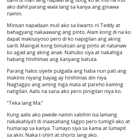
dahil di man lang napawi ang libog ko at inis na inis
ako dahil parang wala lang sa kanya ang ginawa
namin.
Minsan napadaan muli ako sa kwarto ni Teddy at
bahagyang nakaawang ang pinto. Alam kong di na ko
dapat makiusyoso pero di ko napigilan ang aking
sarili. Maingat kong binuksan ang pinto at natanaw
ko agad ang aking anak. Nahubo siya at nakahiga
habang hinihimas ang kanyang batuta.
Parang halos siyete pulgada ang haba nun pati ang
makinis niyang bayag ay hinihimas din niya.
Nagtagpo ang aming mga mata at pareho kaming
natigilan. Aalis na sana ako pero pinigilan niya ko.
“Teka lang Ma.”
Kung aalis ako pwede namin sabihin isa lamang
nakakahiya’t di inaasahang tagpo pero tumigil ako at
humarap sa kanya. Tumayo siya sa kama at lumapit
sa akin. Naka t-shirt at shorts lang ako.