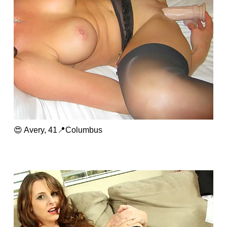
😍 Avery, 41📍Columbus