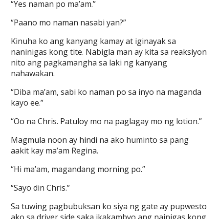
“Yes naman po ma’am.”
“Paano mo naman nasabi yan?”
Kinuha ko ang kanyang kamay at iginayak sa
naninigas kong tite. Nabigla man ay kita sa reaksiyon
nito ang pagkamangha sa laki ng kanyang
nahawakan.
“Diba ma’am, sabi ko naman po sa inyo na maganda
kayo ee.”
“Oo na Chris. Patuloy mo na paglagay mo ng lotion.”
Magmula noon ay hindi na ako huminto sa pang
aakit kay ma’am Regina.
“Hi ma’am, magandang morning po.”
“Sayo din Chris.”
Sa tuwing pagbubuksan ko siya ng gate ay pupwesto
ako sa driver side saka ikakambyo ang nainigas kong