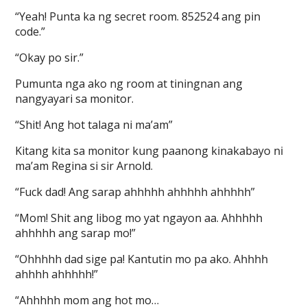
“Yeah! Punta ka ng secret room. 852524 ang pin
code.”
“Okay po sir.”
Pumunta nga ako ng room at tiningnan ang
nangyayari sa monitor.
“Shit! Ang hot talaga ni ma’am”
Kitang kita sa monitor kung paanong kinakabayo ni
ma’am Regina si sir Arnold.
“Fuck dad! Ang sarap ahhhhh ahhhhh ahhhhh”
“Mom! Shit ang libog mo yat ngayon aa. Ahhhhh
ahhhhh ang sarap mo!”
“Ohhhhh dad sige pa! Kantutin mo pa ako. Ahhhh
ahhhh ahhhhh!”
“Ahhhhh mom ang hot mo…