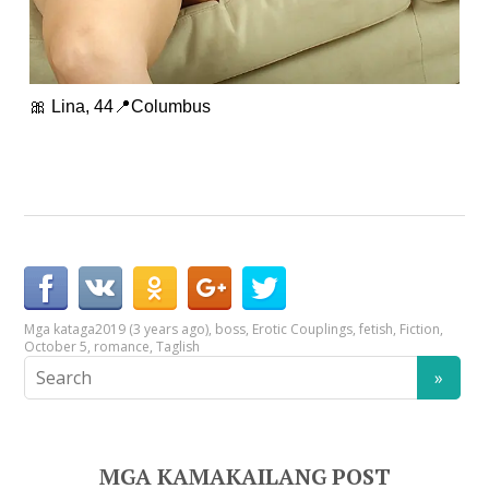
🎀 Lina, 44📍Columbus
Mga kataga
2019 (3 years ago)
,
boss
,
Erotic Couplings
,
fetish
,
Fiction
,
October 5
,
romance
,
Taglish
MGA KAMAKAILANG POST