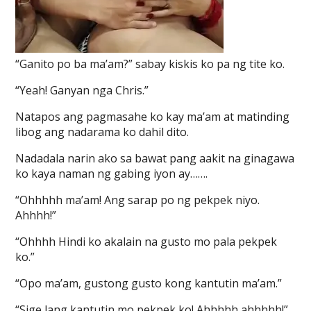
“Ganito po ba ma’am?” sabay kiskis ko pa ng tite ko.
“Yeah! Ganyan nga Chris.”
Natapos ang pagmasahe ko kay ma’am at matinding
libog ang nadarama ko dahil dito.
Nadadala narin ako sa bawat pang aakit na ginagawa
ko kaya naman ng gabing iyon ay…….
“Ohhhhh ma’am! Ang sarap po ng pekpek niyo.
Ahhhh!”
“Ohhhh Hindi ko akalain na gusto mo pala pekpek
ko.”
“Opo ma’am, gustong gusto kong kantutin ma’am.”
“Sige lang kantutin mo pekpek ko! Ahhhhh ahhhhh!”