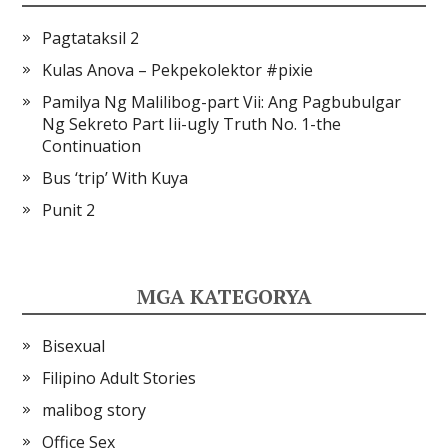
Pagtataksil 2
Kulas Anova – Pekpekolektor #pixie
Pamilya Ng Malilibog-part Vii: Ang Pagbubulgar
Ng Sekreto Part Iii-ugly Truth No. 1-the
Continuation
Bus ‘trip’ With Kuya
Punit 2
MGA KATEGORYA
Bisexual
Filipino Adult Stories
malibog story
Office Sex