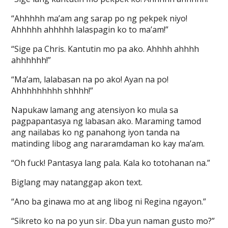
“Ahhhhh ma’am ang sarap po ng pekpek niyo!
Ahhhhh ahhhhh lalaspagin ko to ma’am!”
“Sige pa Chris. Kantutin mo pa ako. Ahhhh ahhhh
ahhhhhh!”
“Ma’am, lalabasan na po ako! Ayan na po!
Ahhhhhhhhh shhhh!”
Napukaw lamang ang atensiyon ko mula sa
pagpapantasya ng labasan ako. Maraming tamod
ang nailabas ko ng panahong iyon tanda na
matinding libog ang nararamdaman ko kay ma’am.
“Oh fuck! Pantasya lang pala. Kala ko totohanan na.”
Biglang may natanggap akon text.
“Ano ba ginawa mo at ang libog ni Regina ngayon.”
“Sikreto ko na po yun sir. Dba yun naman gusto mo?”