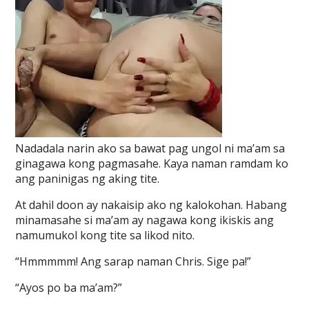
Nadadala narin ako sa bawat pag ungol ni ma’am sa
ginagawa kong pagmasahe. Kaya naman ramdam ko
ang paninigas ng aking tite.
At dahil doon ay nakaisip ako ng kalokohan. Habang
minamasahe si ma’am ay nagawa kong ikiskis ang
namumukol kong tite sa likod nito.
“Hmmmmm! Ang sarap naman Chris. Sige pa!”
“Ayos po ba ma’am?”