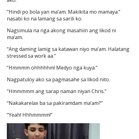
ako.”
“Hindi po bola yan ma’am. Makikita mo mamaya.”
nasabi ko na lamang sa sarili ko.
Nagsimula na nga akong masahiin ang likod ni
ma’am.
“Ang daming lamig sa katawan niyo ma’am. Halatang
stressed sa work aa.”
“Hmmmm ohhhhhm! Medyo nga kuya.”
Nagpatuloy ako sa pagmasahe sa likod nito.
“Hmmmmm ang sarap naman niyan Chris.”
“Nakakarelax ba sa pakiramdam ma’am?”
“Yeah! Hhhmmmm!”