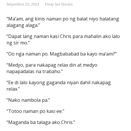
Setyembre 20, 2023
Pinay Sex Stories
“Ma’am, ang kinis naman po ng balat niyo halatang
alagang alaga.”
“Dapat lang naman kasi Chris para mahalin ako lalo
ng sir mo.”
“Oo nga naman po. Magbababad ba kayo ma’am?”
“Medyo, para nakapag relax din at medyo
napapadalas na trabaho.”
“Ee di lalo kayong gaganda niyan dahil nakapag
relax.”
“Nako nambola pa.”
“Totoo naman po kasi ee.”
“Maganda ba talaga ako Chris.”