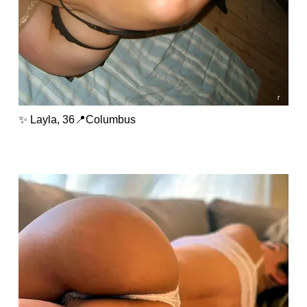
✨ Layla, 36📍Columbus