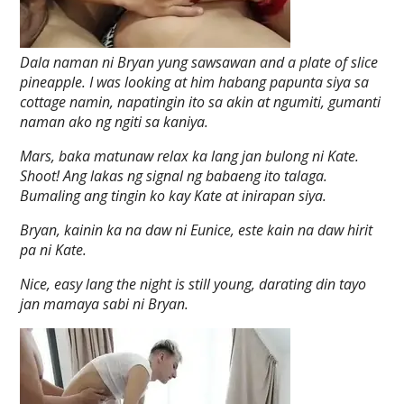
Dala naman ni Bryan yung sawsawan and a plate of slice
pineapple. I was looking at him habang papunta siya sa
cottage namin, napatingin ito sa akin at ngumiti, gumanti
naman ako ng ngiti sa kaniya.
Mars, baka matunaw relax ka lang jan bulong ni Kate.
Shoot! Ang lakas ng signal ng babaeng ito talaga.
Bumaling ang tingin ko kay Kate at inirapan siya.
Bryan, kainin ka na daw ni Eunice, este kain na daw hirit
pa ni Kate.
Nice, easy lang the night is still young, darating din tayo
jan mamaya sabi ni Bryan.