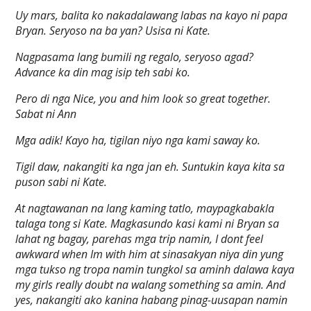
Uy mars, balita ko nakadalawang labas na kayo ni papa
Bryan. Seryoso na ba yan? Usisa ni Kate.
Nagpasama lang bumili ng regalo, seryoso agad?
Advance ka din mag isip teh sabi ko.
Pero di nga Nice, you and him look so great together.
Sabat ni Ann
Mga adik! Kayo ha, tigilan niyo nga kami saway ko.
Tigil daw, nakangiti ka nga jan eh. Suntukin kaya kita sa
puson sabi ni Kate.
At nagtawanan na lang kaming tatlo, maypagkabakla
talaga tong si Kate. Magkasundo kasi kami ni Bryan sa
lahat ng bagay, parehas mga trip namin, I dont feel
awkward when Im with him at sinasakyan niya din yung
mga tukso ng tropa namin tungkol sa aminh dalawa kaya
my girls really doubt na walang something sa amin. And
yes, nakangiti ako kanina habang pinag-uusapan namin