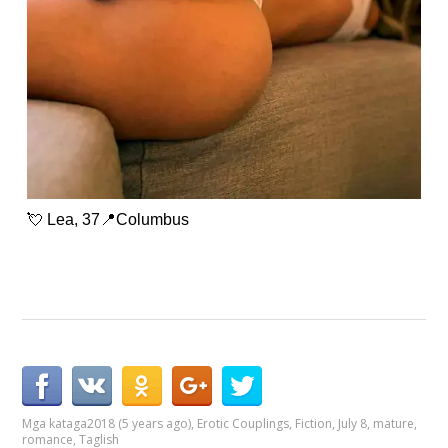
💘 Lea, 37📍Columbus
Mga kataga
2018 (5 years ago)
,
Erotic Couplings
,
Fiction
,
July 8
,
mature
,
romance
,
Taglish