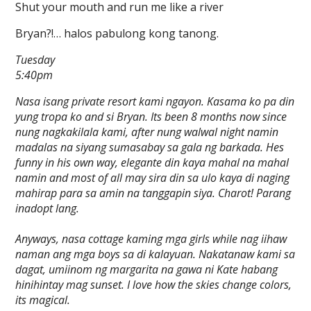
Shut your mouth and run me like a river
Bryan?!… halos pabulong kong tanong.
Tuesday
5:40pm
Nasa isang private resort kami ngayon. Kasama ko pa din
yung tropa ko and si Bryan. Its been 8 months now since
nung nagkakilala kami, after nung walwal night namin
madalas na siyang sumasabay sa gala ng barkada. Hes
funny in his own way, elegante din kaya mahal na mahal
namin and most of all may sira din sa ulo kaya di naging
mahirap para sa amin na tanggapin siya. Charot! Parang
inadopt lang.
Anyways, nasa cottage kaming mga girls while nag iihaw
naman ang mga boys sa di kalayuan. Nakatanaw kami sa
dagat, umiinom ng margarita na gawa ni Kate habang
hinihintay mag sunset. I love how the skies change colors,
its magical.