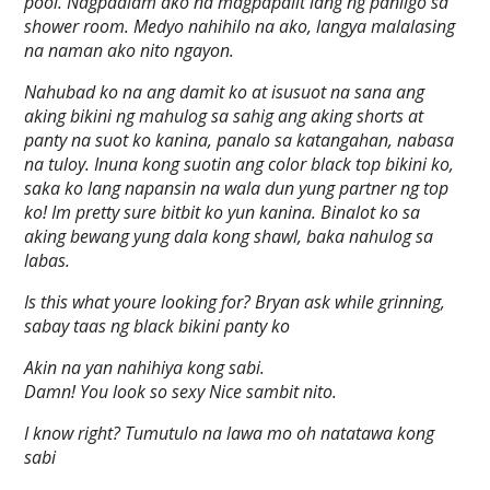
pool. Nagpaalam ako na magpapalit lang ng panligo sa
shower room. Medyo nahihilo na ako, langya malalasing
na naman ako nito ngayon.
Nahubad ko na ang damit ko at isusuot na sana ang
aking bikini ng mahulog sa sahig ang aking shorts at
panty na suot ko kanina, panalo sa katangahan, nabasa
na tuloy. Inuna kong suotin ang color black top bikini ko,
saka ko lang napansin na wala dun yung partner ng top
ko! Im pretty sure bitbit ko yun kanina. Binalot ko sa
aking bewang yung dala kong shawl, baka nahulog sa
labas.
Is this what youre looking for? Bryan ask while grinning,
sabay taas ng black bikini panty ko
Akin na yan nahihiya kong sabi.
Damn! You look so sexy Nice sambit nito.
I know right? Tumutulo na lawa mo oh natatawa kong
sabi