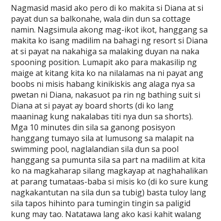
Nagmasid masid ako pero di ko makita si Diana at si
payat dun sa balkonahe, wala din dun sa cottage
namin. Nagsimula akong mag-ikot ikot, hanggang sa
makita ko isang madilim na bahagi ng resort si Diana
at si payat na nakahiga sa malaking duyan na naka
spooning position. Lumapit ako para makasilip ng
maige at kitang kita ko na nilalamas na ni payat ang
boobs ni misis habang kinikiskis ang alaga nya sa
pwetan ni Diana, nakasuot pa rin ng bathing suit si
Diana at si payat ay board shorts (di ko lang
maaninag kung nakalabas titi nya dun sa shorts).
Mga 10 minutes din sila sa ganong posisyon
hanggang tumayo sila at lumusong sa malapit na
swimming pool, naglalandian sila dun sa pool
hanggang sa pumunta sila sa part na madilim at kita
ko na magkaharap silang magkayap at naghahalikan
at parang tumataas-baba si misis ko (di ko sure kung
nagkakantutan na sila dun sa tubig) basta tuloy lang
sila tapos hihinto para tumingin tingin sa paligid
kung may tao. Natatawa lang ako kasi kahit walang