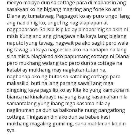
medyo malayo dun sa cottage para di mapansin ang
sasakyan ko ng biglang magring ang fone ko at si
Diana ay tumatawag. Pagsagot ko ay puro ungol lang
ang nadidinig ko, ungol ng naglalaplapan at
nagpaparaos. Sa isip isip ko ay pinaparinig sa akin ni
misis kung ano ang ginagawa nila kaya lang biglang
naputol yung tawag, nagwait pa ako saglit pero wala
ng tawag uli kaya nagdecide ako na hanapin na lang
sina misis. Naglakad ako papuntang cottage ni Diana
pero mukhang walang tao pero dun sa cottage na
katabi ay mukhang may nagkakantutan na,
naghanap ako ng butas sa katabing cottage para
makasilip, buti na lang parang sawali ang mga
dingding kaya pagsilip ko ay kita ko yung kamukha ni
bianca na kinakabayo na yung isang kasamahan nila
samantalang yung ibang mga kasama nila ay
nagiinuman pa dun sa balkonahe nung pangatlong
cottage. Tinigasan din ako dun sa babae kasi
mukhang magaling gumiling, sana matikman ko din
sya.