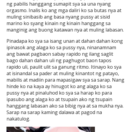
ng pabilis hanggang sumapit sya sa una nyang
orgasmo. Inalis ko ang mga daliri ko sa butas nya at
muling sinibasib ang basa nyang pussy at sisid
marino ko syang kinain ng kinain hanggang sa
manginig ang buong katawan nya at muling labasan.
Pinadapa ko sya sa isang unan at dahan dahan kong
ipinasok ang alaga ko sa pussy nya, ninanamnam
ang bawat pagbaon sabay rapido ng ilang saglit
bago dahan dahan uli ng paghugot baon tapos
rapido uli, paulit ulit sa ganung ritmo. Itinayo ko sya
at isinandal sa pader at muling kinantot ng patayo,
mabilis at madiin para mapasigaw sya sa sarap. Nang
hinde ko na kaya ay hinugot ko ang alaga ko sa
pussy nya at pinaluhod ko sya sa harap ko para
ipasubo ang alaga ko at tsupain ako ng tsupain
hanggang labasan ako sa bibig nya at sa mukha nya.
Sarap na sarap kaming dalawa at pagod na
nakatulog.