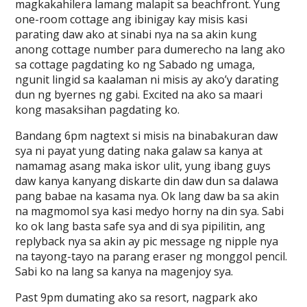
magkakahilera lamang malapit sa beachfront. Yung
one-room cottage ang ibinigay kay misis kasi
parating daw ako at sinabi nya na sa akin kung
anong cottage number para dumerecho na lang ako
sa cottage pagdating ko ng Sabado ng umaga,
ngunit lingid sa kaalaman ni misis ay ako’y darating
dun ng byernes ng gabi. Excited na ako sa maari
kong masaksihan pagdating ko.
Bandang 6pm nagtext si misis na binabakuran daw
sya ni payat yung dating naka galaw sa kanya at
namamag asang maka iskor ulit, yung ibang guys
daw kanya kanyang diskarte din daw dun sa dalawa
pang babae na kasama nya. Ok lang daw ba sa akin
na magmomol sya kasi medyo horny na din sya. Sabi
ko ok lang basta safe sya and di sya pipilitin, ang
replyback nya sa akin ay pic message ng nipple nya
na tayong-tayo na parang eraser ng monggol pencil.
Sabi ko na lang sa kanya na magenjoy sya.
Past 9pm dumating ako sa resort, nagpark ako