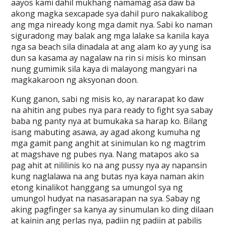
aayos kami dahil mukhang namamag asa daw ba
akong magka sexcapade sya dahil puro nakakalibog
ang mga niready kong mga damit nya. Sabi ko naman
siguradong may balak ang mga lalake sa kanila kaya
nga sa beach sila dinadala at ang alam ko ay yung isa
dun sa kasama ay nagalaw na rin si misis ko minsan
nung gumimik sila kaya di malayong mangyari na
magkakaroon ng aksyonan doon.
Kung ganon, sabi ng misis ko, ay nararapat ko daw
na ahitin ang pubes nya para ready to fight sya sabay
baba ng panty nya at bumukaka sa harap ko. Bilang
isang mabuting asawa, ay agad akong kumuha ng
mga gamit pang anghit at sinimulan ko ng magtrim
at magshave ng pubes nya. Nang matapos ako sa
pag ahit at nililinis ko na ang pussy nya ay napansin
kung naglalawa na ang butas nya kaya naman akin
etong kinalikot hanggang sa umungol sya ng
umungol hudyat na nasasarapan na sya. Sabay ng
aking pagfinger sa kanya ay sinumulan ko ding dilaan
at kainin ang perlas nya, padiin ng padiin at pabilis