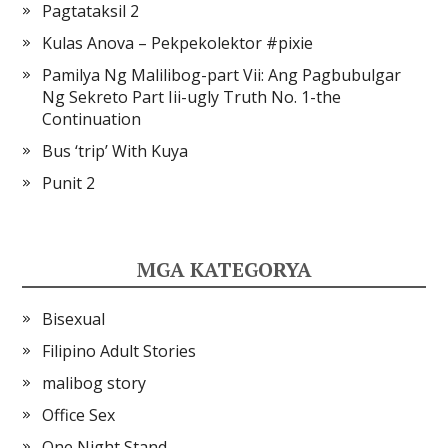
Pagtataksil 2
Kulas Anova – Pekpekolektor #pixie
Pamilya Ng Malilibog-part Vii: Ang Pagbubulgar
Ng Sekreto Part Iii-ugly Truth No. 1-the
Continuation
Bus ‘trip’ With Kuya
Punit 2
MGA KATEGORYA
Bisexual
Filipino Adult Stories
malibog story
Office Sex
One Night Stand