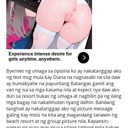
Byernes ng umaga sa opisina ko ay nakatanggap ako
ng text msg mula kay Diana na nagsasabi na sila daw
ay bumabyahe na papuntang Batangas gamit ang
van ng isa sa mga kasama nila at expect nya daw ako
dun sa resort bukas ng umaga at nagbilin pa ng ilang
mga bagay na nakalimutan nyang dalhin. Bandang
tanghali ay nakatanggap ako ng picture message
galing kay misis na kita ang magandang tanawin ng
beach resort at ng group picture nila. Kapansin-
pansin na puro may itsura silang tatlong mga babae.