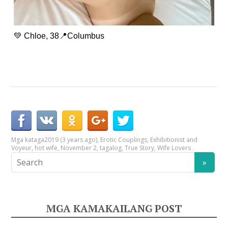
💚 Chloe, 38📍Columbus
Mga kataga
2019 (3 years ago)
,
Erotic Couplings
,
Exhibitionist and
Voyeur
,
hot wife
,
November 2
,
tagalog
,
True Story
,
Wife Lovers
MGA KAMAKAILANG POST