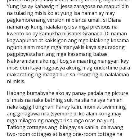
Yung isa ay kahawig ni jessa zaragosa na maputi din
na tulad ng misis ko at yung isa naman ay may
pagkamorenang version ni bianca umali, si Diana
naman ay kung naalala nyo sa mga previous na
kwento ko ay kamukha ni isabel Granada. Di naman
kagwapuhan at kakisigan ang mga lalakeng kasama
ngunit alam mong mga manyakis kaya siguradong
pagpipyestahan ang mga kasamang babae.
Nakaramdam ako ng libog sa maaring mangyari kay
misis dun kaya nagpasya akong mag undertime para
makarating ng maaga dun sa resort ng di nalalaman
ni misis.
Habang bumabyahe ako ay panay padala ng picture
si misis na naka bathing suit na sila na sya naman
nakakagigil tingnan. Panay kain, inom at swimming
ang ginagawa nila (syempre di ko alam kong may
mga milagro ng nangyari sa mga oras na yun).
Tatlong cottages ang ibinigay sa kanila, dalawang
two-room cottages at isang one-room cottage na