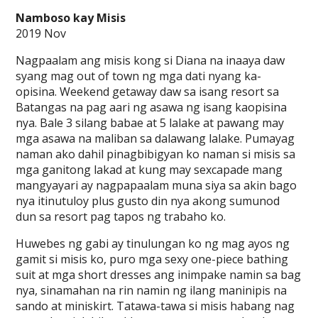
Namboso kay Misis
2019 Nov
Nagpaalam ang misis kong si Diana na inaaya daw
syang mag out of town ng mga dati nyang ka-
opisina. Weekend getaway daw sa isang resort sa
Batangas na pag aari ng asawa ng isang kaopisina
nya. Bale 3 silang babae at 5 lalake at pawang may
mga asawa na maliban sa dalawang lalake. Pumayag
naman ako dahil pinagbibigyan ko naman si misis sa
mga ganitong lakad at kung may sexcapade mang
mangyayari ay nagpapaalam muna siya sa akin bago
nya itinutuloy plus gusto din nya akong sumunod
dun sa resort pag tapos ng trabaho ko.
Huwebes ng gabi ay tinulungan ko ng mag ayos ng
gamit si misis ko, puro mga sexy one-piece bathing
suit at mga short dresses ang inimpake namin sa bag
nya, sinamahan na rin namin ng ilang maninipis na
sando at miniskirt. Tatawa-tawa si misis habang nag