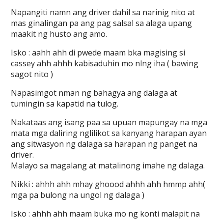
Napangiti namn ang driver dahil sa narinig nito at
mas ginalingan pa ang pag salsal sa alaga upang
maakit ng husto ang amo.
Isko : aahh ahh di pwede maam bka magising si
cassey ahh ahhh kabisaduhin mo nlng iha ( bawing
sagot nito )
Napasimgot nman ng bahagya ang dalaga at
tumingin sa kapatid na tulog.
Nakataas ang isang paa sa upuan mapungay na mga
mata mga daliring nglilikot sa kanyang harapan ayan
ang sitwasyon ng dalaga sa harapan ng panget na
driver.
Malayo sa magalang at matalinong imahe ng dalaga.
Nikki : ahhh ahh mhay ghoood ahhh ahh hmmp ahh(
mga pa bulong na ungol ng dalaga )
Isko : ahhh ahh maam buka mo ng konti malapit na