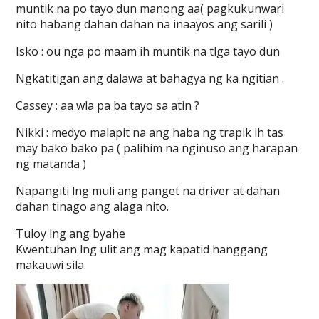
muntik na po tayo dun manong aa( pagkukunwari
nito habang dahan dahan na inaayos ang sarili )
Isko : ou nga po maam ih muntik na tlga tayo dun
Ngkatitigan ang dalawa at bahagya ng ka ngitian .
Cassey : aa wla pa ba tayo sa atin ?
Nikki : medyo malapit na ang haba ng trapik ih tas
may bako bako pa ( palihim na nginuso ang harapan
ng matanda )
Napangiti lng muli ang panget na driver at dahan
dahan tinago ang alaga nito.
Tuloy lng ang byahe
Kwentuhan lng ulit ang mag kapatid hanggang
makauwi sila.