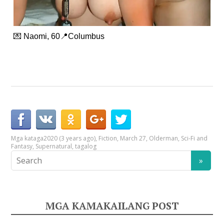
💌 Naomi, 60📍Columbus
Mga kataga
2020 (3 years ago)
,
Fiction
,
March 27
,
Olderman
,
Sci-Fi and
Fantasy
,
Supernatural
,
tagalog
MGA KAMAKAILANG POST