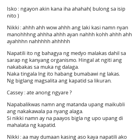
Isko : ngayon akin kana iha ahahah( bulong sa isip
nito )
Nikki : ahhh ahh wow ahhh ang laki kasi namn nyan
manohhhng ahhha ahhh ayan nahhh kohh ahhh ahh
ayahhhn nahhhhh ahhhhh
Napatili ito ng bahagya ng medyo malakas dahil sa
sarap ng kanyang organismo. Hingal at ngiti ang
nakabakas sa muka ng dalaga.
Naka tingala lng ito habang bumabawi ng lakas.
Ng biglang magsalita ang kapatid sa likuran.
Cassey : ate anong ngyare ?
Napabalikwas namn ang matanda upang maikubli
ang nakakawala pa nyang alaga.
Si nikki namn ay na paayos bigla ng upo upang di
mahalata ng kapatid.
Nikki : aa may dumaan kasing aso kaya napatili ako