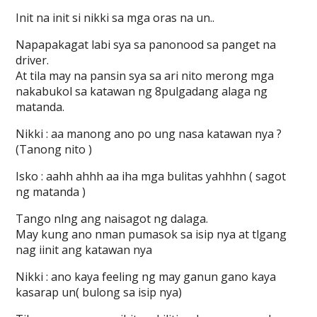
Init na init si nikki sa mga oras na un..
Napapakagat labi sya sa panonood sa panget na
driver.
At tila may na pansin sya sa ari nito merong mga
nakabukol sa katawan ng 8pulgadang alaga ng
matanda.
Nikki : aa manong ano po ung nasa katawan nya ?
(Tanong nito )
Isko : aahh ahhh aa iha mga bulitas yahhhn ( sagot
ng matanda )
Tango nlng ang naisagot ng dalaga.
May kung ano nman pumasok sa isip nya at tlgang
nag iinit ang katawan nya
Nikki : ano kaya feeling ng may ganun gano kaya
kasarap un( bulong sa isip nya)