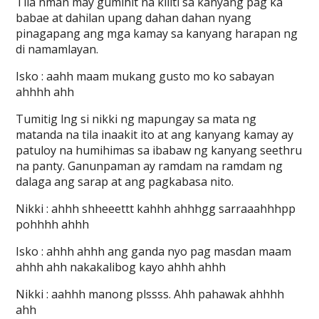
Tila nman may gumihit na kiliti sa kanyang pag ka
babae at dahilan upang dahan dahan nyang
pinagapang ang mga kamay sa kanyang harapan ng
di namamlayan.
Isko : aahh maam mukang gusto mo ko sabayan
ahhhh ahh
Tumitig lng si nikki ng mapungay sa mata ng
matanda na tila inaakit ito at ang kanyang kamay ay
patuloy na humihimas sa ibabaw ng kanyang seethru
na panty. Ganunpaman ay ramdam na ramdam ng
dalaga ang sarap at ang pagkabasa nito.
Nikki : ahhh shheeettt kahhh ahhhgg sarraaahhhpp
pohhhh ahhh
Isko : ahhh ahhh ang ganda nyo pag masdan maam
ahhh ahh nakakalibog kayo ahhh ahhh
Nikki : aahhh manong plssss. Ahh pahawak ahhhh
ahh