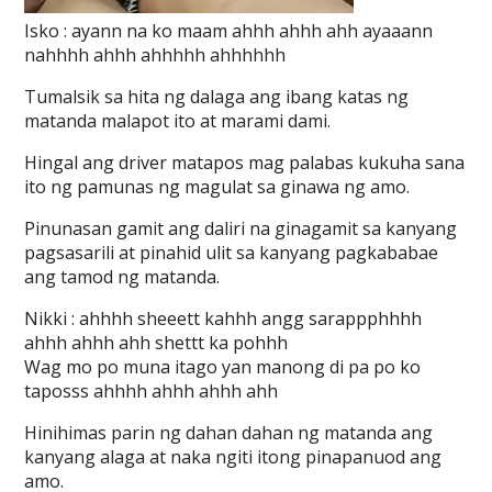
Isko : ayann na ko maam ahhh ahhh ahh ayaaann
nahhhh ahhh ahhhhh ahhhhhh
Tumalsik sa hita ng dalaga ang ibang katas ng
matanda malapot ito at marami dami.
Hingal ang driver matapos mag palabas kukuha sana
ito ng pamunas ng magulat sa ginawa ng amo.
Pinunasan gamit ang daliri na ginagamit sa kanyang
pagsasarili at pinahid ulit sa kanyang pagkababae
ang tamod ng matanda.
Nikki : ahhhh sheeett kahhh angg sarappphhhh
ahhh ahhh ahh shettt ka pohhh
Wag mo po muna itago yan manong di pa po ko
taposss ahhhh ahhh ahhh ahh
Hinihimas parin ng dahan dahan ng matanda ang
kanyang alaga at naka ngiti itong pinapanuod ang
amo.