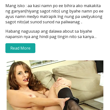
Mang isko : aa kasi namn po ee bihira ako makakita
ng ganyan(hiyang sagot nito) ung byahe namn po ee
ayus namn medyo matrapik lng nung pa uwi(yukong
sagot nito)at sunod sunod na paliwanag ..
Habang naguusap ang dalawa about sa biyahe
napansin nya ang hindi pag tingin nito sa kanya…
Read More