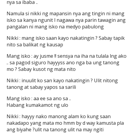
nya sa ibaba ..
Namula si nikki ng mapansin nya ang tingin ni mang
isko sa kanya ngunit l nagawa nya parin tawagin ang
pangalan ni mang isko na medyo pabulong
Nikki : mang isko saan kayo nakatingin ? Sabay tapik
nito sa balikat ng kausap
Mang isko : ay jusme !! sensya na iha na tulala lng ako
.. sa pagod siguro hayyyss ano nga ba ung tanong
mo ? Sabay kusot ng mata nito
Nikki : inuulit ko san kayo nakatingin ? Ulit nitong
tanong at sabay yapos sa sarili
Mang isko : aa ee sa ano sa ..
Habang kumakamot ng ulo
Nikki : hayyy nako manong alam ko kung saan
nakadapo yang mata mo hmm by d way kamusta pla
ang biyahe ?ulit na tanong ulit na may ngiti