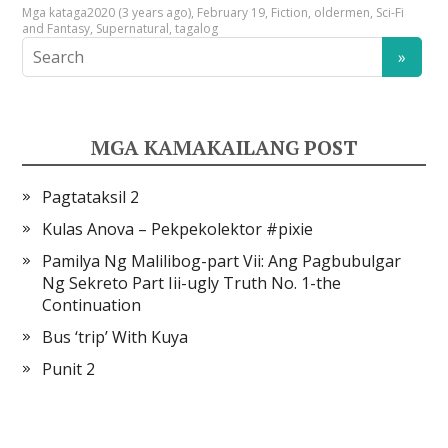
Mga kataga
2020 (3 years ago)
,
February 19
,
Fiction
,
oldermen
,
Sci-Fi
and Fantasy
,
Supernatural
,
tagalog
MGA KAMAKAILANG POST
Pagtataksil 2
Kulas Anova – Pekpekolektor #pixie
Pamilya Ng Malilibog-part Vii: Ang Pagbubulgar
Ng Sekreto Part Iii-ugly Truth No. 1-the
Continuation
Bus ‘trip’ With Kuya
Punit 2