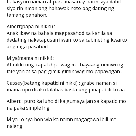
bakasyon naman at para masanay narin siya dahil
siya rin nman ang hahawak neto pag dating ng
tamang panahon.
Albert(papa ni nikki) :
Anak ikaw na bahala magpasahod sa kanila sa
dadating nakatapusan iiwan ko sa cabinet ng kwarto
ang mga pasahod
Miya(mama ni nikki) :
At nikki ung kapatid po wag mo hayaang umuwi ng
late yan at sa pag gimik gimik wag mo papayagan .
Cassey(batang kapatid ni nikki) : grabe naman si
mama opo di ako lalabas basta ung pinapabili ko aa
Albert : puro ka luho di ka gumaya jan sa kapatid mo
na paka simple lng
Miya : o sya hon wla ka namn magagawa ibili mo
nalang