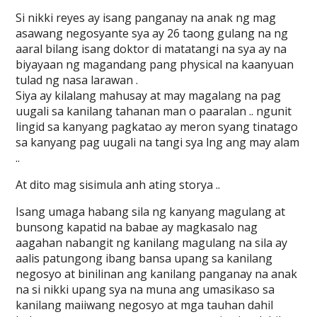
Si nikki reyes ay isang panganay na anak ng mag
asawang negosyante sya ay 26 taong gulang na ng
aaral bilang isang doktor di matatangi na sya ay na
biyayaan ng magandang pang physical na kaanyuan
tulad ng nasa larawan .
Siya ay kilalang mahusay at may magalang na pag
uugali sa kanilang tahanan man o paaralan .. ngunit
lingid sa kanyang pagkatao ay meron syang tinatago
sa kanyang pag uugali na tangi sya lng ang may alam
..
At dito mag sisimula anh ating storya ..
Isang umaga habang sila ng kanyang magulang at
bunsong kapatid na babae ay magkasalo nag
aagahan nabangit ng kanilang magulang na sila ay
aalis patungong ibang bansa upang sa kanilang
negosyo at binilinan ang kanilang panganay na anak
na si nikki upang sya na muna ang umasikaso sa
kanilang maiiwang negosyo at mga tauhan dahil