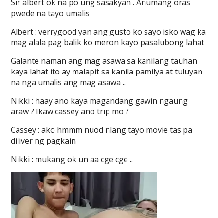
Sir albert ok na po ung sasakyan . Anumang oras
pwede na tayo umalis
Albert : verrygood yan ang gusto ko sayo isko wag ka
mag alala pag balik ko meron kayo pasalubong lahat
Galante naman ang mag asawa sa kanilang tauhan
kaya lahat ito ay malapit sa kanila pamilya at tuluyan
na nga umalis ang mag asawa ..
Nikki : haay ano kaya magandang gawin ngaung
araw ? Ikaw cassey ano trip mo ?
Cassey : ako hmmm nuod nlang tayo movie tas pa
diliver ng pagkain
Nikki : mukang ok un aa cge cge ..