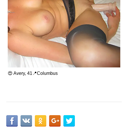
😍 Avery, 41📍Columbus