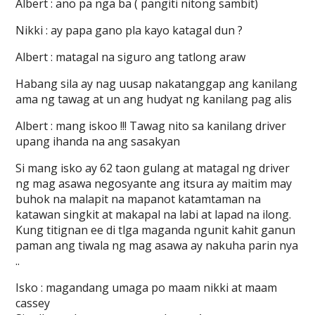
Albert : ano pa nga ba ( pangiti nitong sambit)
Nikki : ay papa gano pla kayo katagal dun ?
Albert : matagal na siguro ang tatlong araw
Habang sila ay nag uusap nakatanggap ang kanilang
ama ng tawag at un ang hudyat ng kanilang pag alis
Albert : mang iskoo !!! Tawag nito sa kanilang driver
upang ihanda na ang sasakyan
Si mang isko ay 62 taon gulang at matagal ng driver
ng mag asawa negosyante ang itsura ay maitim may
buhok na malapit na mapanot katamtaman na
katawan singkit at makapal na labi at lapad na ilong.
Kung titignan ee di tlga maganda ngunit kahit ganun
paman ang tiwala ng mag asawa ay nakuha parin nya
..
Isko : magandang umaga po maam nikki at maam
cassey