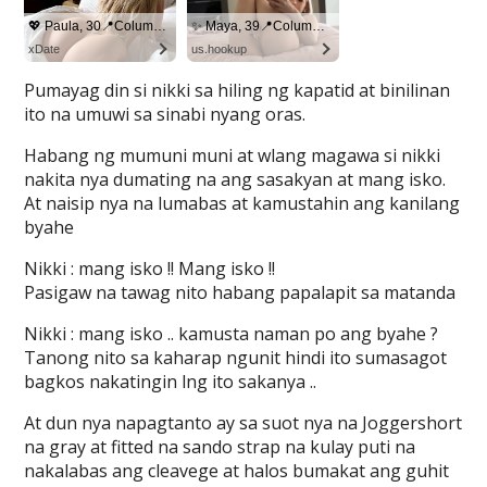
Pumayag din si nikki sa hiling ng kapatid at binilinan
ito na umuwi sa sinabi nyang oras.
Habang ng mumuni muni at wlang magawa si nikki
nakita nya dumating na ang sasakyan at mang isko.
At naisip nya na lumabas at kamustahin ang kanilang
byahe
Nikki : mang isko !! Mang isko !!
Pasigaw na tawag nito habang papalapit sa matanda
Nikki : mang isko .. kamusta naman po ang byahe ?
Tanong nito sa kaharap ngunit hindi ito sumasagot
bagkos nakatingin lng ito sakanya ..
At dun nya napagtanto ay sa suot nya na Joggershort
na gray at fitted na sando strap na kulay puti na
nakalabas ang cleavege at halos bumakat ang guhit