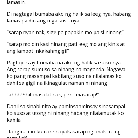
lamasin.
Di nagtagal bumaba ako ng halik sa leeg nya, habang
lamas pa din ang mga suso nya.
“sarap nyan nak, sige pa papakin mo pa si ninang”
“sarap mo din kasi ninang pati leeg mo ang kinis at
ang lambot, nkakahmgigil”
Pagtapos ay bumaba na ako ng halik sa suso nya.
Ang sarap sumuso sa ninang na maganda. Nagawa
ko pang masampal kabilang suso na nilalamas ko
dahil sa gigil na ikinagulat naman ni ninang
“ahhh! Shit masakit nak, pero masarap!”
Dahil sa sinabi nito ay paminsanminsay sinasampal
ko suso at utong ni ninang habang nilalamutak ko
kabila
“tangina mo kumare napakasarap ng anak mong