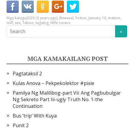
Mga kataga
2020 (3 years ago)
,
Bisexual
,
Fiction
,
January 13
,
mature
,
milf
,
sex
,
Taboo
,
tagalog
,
Wife Lovers
MGA KAMAKAILANG POST
Pagtataksil 2
Kulas Anova – Pekpekolektor #pixie
Pamilya Ng Malilibog-part Vii: Ang Pagbubulgar
Ng Sekreto Part Iii-ugly Truth No. 1-the
Continuation
Bus ‘trip’ With Kuya
Punit 2