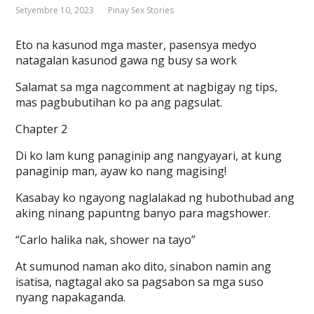
Setyembre 10, 2023
Pinay Sex Stories
Eto na kasunod mga master, pasensya medyo
natagalan kasunod gawa ng busy sa work
Salamat sa mga nagcomment at nagbigay ng tips,
mas pagbubutihan ko pa ang pagsulat.
Chapter 2
Di ko lam kung panaginip ang nangyayari, at kung
panaginip man, ayaw ko nang magising!
Kasabay ko ngayong naglalakad ng hubothubad ang
aking ninang papuntng banyo para magshower.
“Carlo halika nak, shower na tayo”
At sumunod naman ako dito, sinabon namin ang
isatisa, nagtagal ako sa pagsabon sa mga suso
nyang napakaganda.