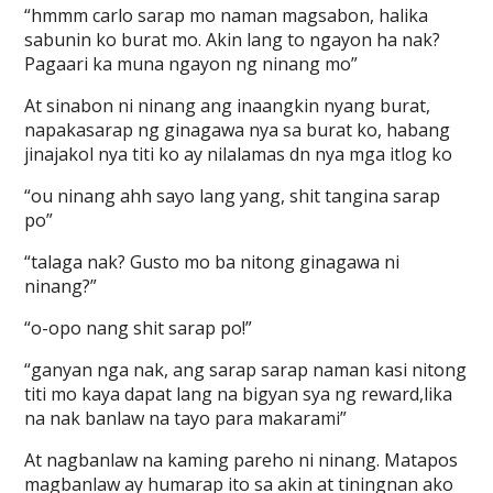
“hmmm carlo sarap mo naman magsabon, halika
sabunin ko burat mo. Akin lang to ngayon ha nak?
Pagaari ka muna ngayon ng ninang mo”
At sinabon ni ninang ang inaangkin nyang burat,
napakasarap ng ginagawa nya sa burat ko, habang
jinajakol nya titi ko ay nilalamas dn nya mga itlog ko
“ou ninang ahh sayo lang yang, shit tangina sarap
po”
“talaga nak? Gusto mo ba nitong ginagawa ni
ninang?”
“o-opo nang shit sarap po!”
“ganyan nga nak, ang sarap sarap naman kasi nitong
titi mo kaya dapat lang na bigyan sya ng reward,lika
na nak banlaw na tayo para makarami”
At nagbanlaw na kaming pareho ni ninang. Matapos
magbanlaw ay humarap ito sa akin at tiningnan ako