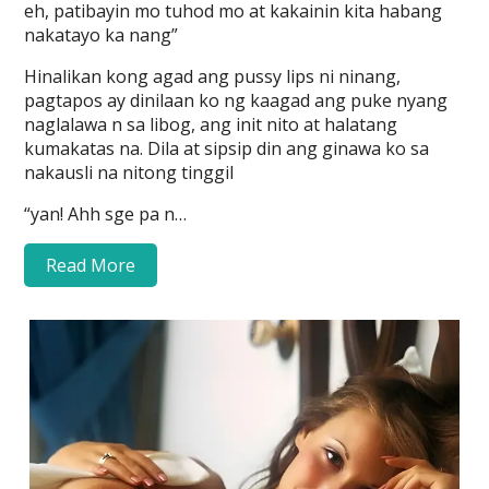
eh, patibayin mo tuhod mo at kakainin kita habang
nakatayo ka nang”
Hinalikan kong agad ang pussy lips ni ninang,
pagtapos ay dinilaan ko ng kaagad ang puke nyang
naglalawa n sa libog, ang init nito at halatang
kumakatas na. Dila at sipsip din ang ginawa ko sa
nakausli na nitong tinggil
“yan! Ahh sge pa n…
Read More