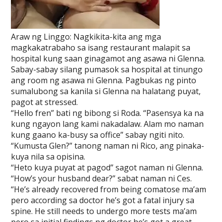
Araw ng Linggo: Nagkikita-kita ang mga
magkakatrabaho sa isang restaurant malapit sa
hospital kung saan ginagamot ang asawa ni Glenna.
Sabay-sabay silang pumasok sa hospital at tinungo
ang room ng asawa ni Glenna. Pagbukas ng pinto
sumalubong sa kanila si Glenna na halatang puyat,
pagot at stressed.
“Hello fren” bati ng bibong si Roda. “Pasensya ka na
kung ngayon lang kami nakadalaw. Alam mo naman
kung gaano ka-busy sa office” sabay ngiti nito.
“Kumusta Glen?” tanong naman ni Rico, ang pinaka-
kuya nila sa opisina.
“Heto kuya puyat at pagod” sagot naman ni Glenna.
“How’s your husband dear?” sabat naman ni Ces.
“He’s already recovered from being comatose ma’am
pero according sa doctor he’s got a fatal injury sa
spine. He still needs to undergo more tests ma’am