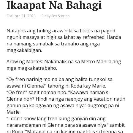
Ikaapat Na Bahagi
Oktubre 31, 2023
Pinay Sex Stories
Natapos ang huling araw nila sa Ilocos na pagod
ngunit masaya at higit sa lahat ay refreshed. Handa
na namang sumabak sa trabaho ang mga
magkakaibigan.
Araw ng Martes: Nakabalik na sa Metro Manila ang
mga magkakatrabaho.
“Oy fren narinig mo na ba ang balita tungkol sa
asawa ni Glenna?” tanong ni Roda kay Marie.
“Oo fren” sagit naman nito. “Kawawa naman si
Glenna noh? Hindi na nga naenjoy ang vacation natin
ganun pa kalagayan ng asawa niya” dugtong pa ni
Marie.
“I don’t know lang fren kung ganyan din ang
nararamdaman ni Glenna para sa asawa niya” sambit
ni Roda. “Matagal na rin kasing nagtitiis si Glenna sa