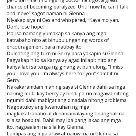
pero sa initial findings ng doctor he’s got a great
chance of becoming paralyzed. Until now he can’t talk
and move” sagot naman ni Glenna.
Niyakap siya ni Ces and whispered, “Kaya mo yan.
Don’t lose hope.”
Isa-isa namang yumakap sa kanya ang mga
katrabaho nito at binubulungan ng words of
encouragement para matibay ito.
Dumating ang turn ni Gerry para yakapin si Glenna.
Pagyakap nito sa kanya ay agad inilapit nito ang
kanya labi sa tenga ng ginang at bumulong. “I miss
you. I love you. I’m always here for you” sambit ni
Gerry.
Nakakaramdam man ng saya si Glenna dahil sa mga
narinig mula kay Gerry ay hindi pa rin magawa nitong
ngumiti dahil mabigat ang dinadala nitong problema.
Nagpatuloy ang kwentuhan ng mga
magkakatrabaho at di namamalayang tinanghali na
sila sa hospital. Dahil may iba pang lakad ang mga
ito, nagpaalam na sila kay Glenna.
Lumipas ang mga araw at naiuwi na ni Glenna sa