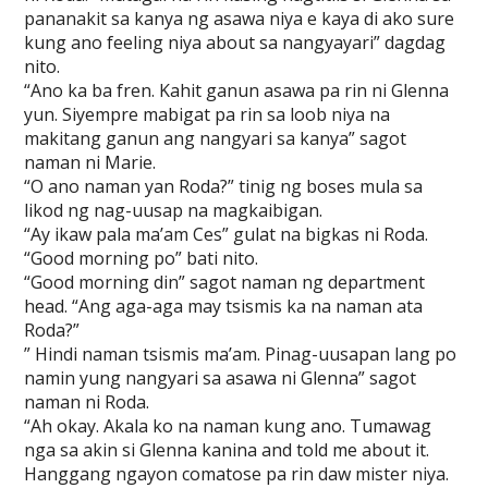
pananakit sa kanya ng asawa niya e kaya di ako sure
kung ano feeling niya about sa nangyayari” dagdag
nito.
“Ano ka ba fren. Kahit ganun asawa pa rin ni Glenna
yun. Siyempre mabigat pa rin sa loob niya na
makitang ganun ang nangyari sa kanya” sagot
naman ni Marie.
“O ano naman yan Roda?” tinig ng boses mula sa
likod ng nag-uusap na magkaibigan.
“Ay ikaw pala ma’am Ces” gulat na bigkas ni Roda.
“Good morning po” bati nito.
“Good morning din” sagot naman ng department
head. “Ang aga-aga may tsismis ka na naman ata
Roda?”
” Hindi naman tsismis ma’am. Pinag-uusapan lang po
namin yung nangyari sa asawa ni Glenna” sagot
naman ni Roda.
“Ah okay. Akala ko na naman kung ano. Tumawag
nga sa akin si Glenna kanina and told me about it.
Hanggang ngayon comatose pa rin daw mister niya.