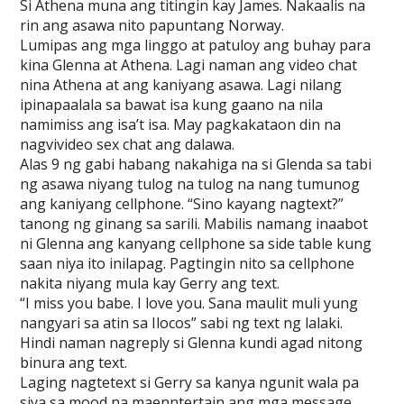
Si Athena muna ang titingin kay James. Nakaalis na
rin ang asawa nito papuntang Norway.
Lumipas ang mga linggo at patuloy ang buhay para
kina Glenna at Athena. Lagi naman ang video chat
nina Athena at ang kaniyang asawa. Lagi nilang
ipinapaalala sa bawat isa kung gaano na nila
namimiss ang isa’t isa. May pagkakataon din na
nagvivideo sex chat ang dalawa.
Alas 9 ng gabi habang nakahiga na si Glenda sa tabi
ng asawa niyang tulog na tulog na nang tumunog
ang kaniyang cellphone. “Sino kayang nagtext?”
tanong ng ginang sa sarili. Mabilis namang inaabot
ni Glenna ang kanyang cellphone sa side table kung
saan niya ito inilapag. Pagtingin nito sa cellphone
nakita niyang mula kay Gerry ang text.
“I miss you babe. I love you. Sana maulit muli yung
nangyari sa atin sa Ilocos” sabi ng text ng lalaki.
Hindi naman nagreply si Glenna kundi agad nitong
binura ang text.
Laging nagtetext si Gerry sa kanya ngunit wala pa
siya sa mood na maenntertain ang mga message