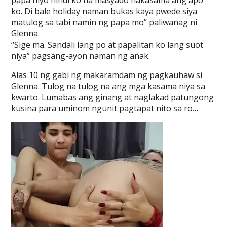
papa niyo hindi ko na masyado nakasama ang apo
ko. Di bale holiday naman bukas kaya pwede siya
matulog sa tabi namin ng papa mo” paliwanag ni
Glenna.
“Sige ma. Sandali lang po at papalitan ko lang suot
niya” pagsang-ayon naman ng anak.
Alas 10 ng gabi ng makaramdam ng pagkauhaw si
Glenna. Tulog na tulog na ang mga kasama niya sa
kwarto. Lumabas ang ginang at naglakad patungong
kusina para uminom ngunit pagtapat nito sa ro…