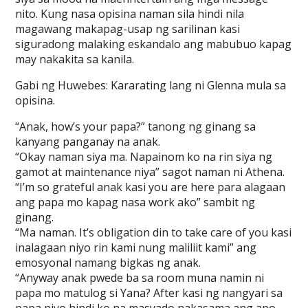
nito. Kung nasa opisina naman sila hindi nila
magawang makapag-usap ng sarilinan kasi
siguradong malaking eskandalo ang mabubuo kapag
may nakakita sa kanila.
Gabi ng Huwebes: Kararating lang ni Glenna mula sa
opisina.
“Anak, how’s your papa?” tanong ng ginang sa
kanyang panganay na anak.
“Okay naman siya ma. Napainom ko na rin siya ng
gamot at maintenance niya” sagot naman ni Athena.
“I’m so grateful anak kasi you are here para alagaan
ang papa mo kapag nasa work ako” sambit ng
ginang.
“Ma naman. It’s obligation din to take care of you kasi
inalagaan niyo rin kami nung maliliit kami” ang
emosyonal namang bigkas ng anak.
“Anyway anak pwede ba sa room muna namin ni
papa mo matulog si Yana? After kasi ng nangyari sa