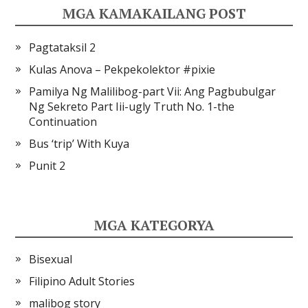
MGA KAMAKAILANG POST
Pagtataksil 2
Kulas Anova – Pekpekolektor #pixie
Pamilya Ng Malilibog-part Vii: Ang Pagbubulgar
Ng Sekreto Part Iii-ugly Truth No. 1-the
Continuation
Bus ‘trip’ With Kuya
Punit 2
MGA KATEGORYA
Bisexual
Filipino Adult Stories
malibog story