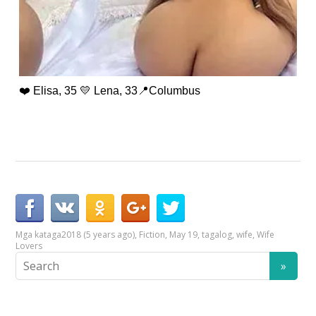
❤️ Elisa, 35 💛 Lena, 33📍Columbus
Mga kataga
2018 (5 years ago)
,
Fiction
,
May 19
,
tagalog
,
wife
,
Wife
Lovers