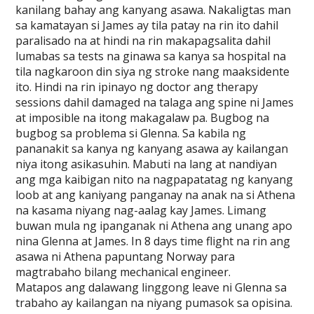
kanilang bahay ang kanyang asawa. Nakaligtas man
sa kamatayan si James ay tila patay na rin ito dahil
paralisado na at hindi na rin makapagsalita dahil
lumabas sa tests na ginawa sa kanya sa hospital na
tila nagkaroon din siya ng stroke nang maaksidente
ito. Hindi na rin ipinayo ng doctor ang therapy
sessions dahil damaged na talaga ang spine ni James
at imposible na itong makagalaw pa. Bugbog na
bugbog sa problema si Glenna. Sa kabila ng
pananakit sa kanya ng kanyang asawa ay kailangan
niya itong asikasuhin. Mabuti na lang at nandiyan
ang mga kaibigan nito na nagpapatatag ng kanyang
loob at ang kaniyang panganay na anak na si Athena
na kasama niyang nag-aalag kay James. Limang
buwan mula ng ipanganak ni Athena ang unang apo
nina Glenna at James. In 8 days time flight na rin ang
asawa ni Athena papuntang Norway para
magtrabaho bilang mechanical engineer.
Matapos ang dalawang linggong leave ni Glenna sa
trabaho ay kailangan na niyang pumasok sa opisina.