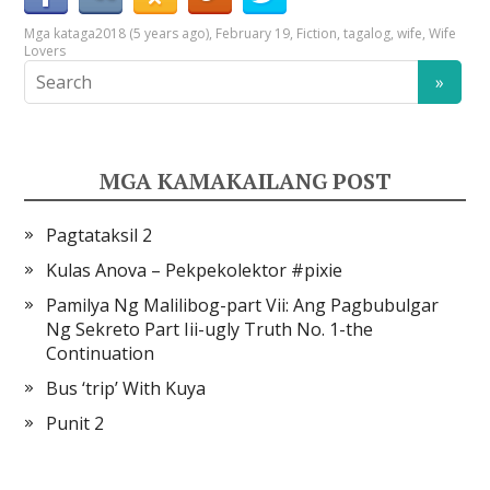
Mga kataga
2018 (5 years ago)
,
February 19
,
Fiction
,
tagalog
,
wife
,
Wife
Lovers
MGA KAMAKAILANG POST
Pagtataksil 2
Kulas Anova – Pekpekolektor #pixie
Pamilya Ng Malilibog-part Vii: Ang Pagbubulgar
Ng Sekreto Part Iii-ugly Truth No. 1-the
Continuation
Bus ‘trip’ With Kuya
Punit 2