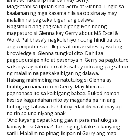
Magkatabi sa upuan sina Gerry at Glenna. Lingid sa
kaalaman ng mga kasama nila sa opisina ay may
malalim na pagkakaibigan ang dalawa.
Nagsimula ang pagkakaibigang iyon noong
magpaturo si Glenna kay Gerry about MS Excel &
Word. Palibhasa’y nagkolehiyo noong hindi pa uso
ang computer sa colleges at universities ay walang
knowledge si Glenna tungkol dito. Dahil sa
pagpupursige nito at pasensya ni Gerry sa pagtuturo
sa kanya ay natuto ito at kasabay nito ang pagkabuo
ng malalim na pagkakaibigan ng dalawa.
Habang mahimbing na natutulog si Glenna ay
tinititigan naman ito ni Gerry. May lihim na
pagnanasa ito sa kaibigang babae. Bukod naman
kasi sa kagandahan nito ay maganda pa rin ang
hubog ng katawan kahit itoy edad 46 na at may apo
na rin sa una niyang anak.
“Ano kayang dapat kong gawin para mahulog sa
kamay ko si Glenna?” tanong ng lalaki sa kanyang
sarili. Malalim na pinag-iisipan ni Gerry ang mga