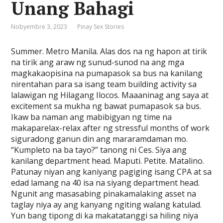
Unang Bahagi
Nobyembre 3, 2023
Pinay Sex Stories
Summer. Metro Manila. Alas dos na ng hapon at tirik
na tirik ang araw ng sunud-sunod na ang mga
magkakaopisina na pumapasok sa bus na kanilang
nirentahan para sa isang team building activity sa
lalawigan ng Hilagang Ilocos. Maaaninag ang saya at
excitement sa mukha ng bawat pumapasok sa bus.
Ikaw ba naman ang mabibigyan ng time na
makaparelax-relax after ng stressful months of work
siguradong ganun din ang mararamdaman mo.
“Kumpleto na ba tayo?” tanong ni Ces. Siya ang
kanilang department head. Maputi. Petite. Matalino.
Patunay niyan ang kaniyang pagiging isang CPA at sa
edad lamang na 40 isa na siyang department head.
Ngunit ang masasabing pinakamalaking asset na
taglay niya ay ang kanyang ngiting walang katulad.
Yun bang tipong di ka makatatanggi sa hiling niya