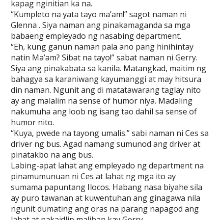
kapag nginitian ka na.
“Kumpleto na yata tayo ma’am!” sagot naman ni
Glenna . Siya naman ang pinakamaganda sa mga
babaeng empleyado ng nasabing department.
“Eh, kung ganun naman pala ano pang hinihintay
natin Ma’am? Sibat na tayo!” sabat naman ni Gerry.
Siya ang pinakabata sa kanila. Matangkad, maitim ng
bahagya sa karaniwang kayumanggi at may hitsura
din naman. Ngunit ang di matatawarang taglay nito
ay ang malalim na sense of humor niya. Madaling
nakumuha ang loob ng isang tao dahil sa sense of
humor nito.
“Kuya, pwede na tayong umalis.” sabi naman ni Ces sa
driver ng bus. Agad namang sumunod ang driver at
pinatakbo na ang bus.
Labing-apat lahat ang empleyado ng department na
pinamumunuan ni Ces at lahat ng mga ito ay
sumama papuntang Ilocos. Habang nasa biyahe sila
ay puro tawanan at kuwentuhan ang ginagawa nila
ngunit dumating ang oras na parang napagod ang
lahat at nakaidlip maliban kay Gerry.